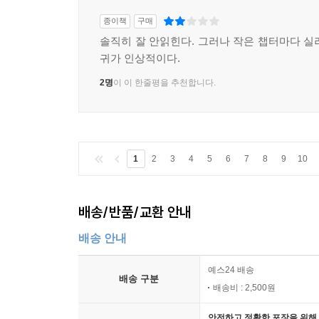
종이책
구매
솔직히 잘 안읽힌다. 그러나 작은 챕터마다 실
귀가 인상적이다.
2명
이 이 한줄평을 추천합니다.
1
2
3
4
5
6
7
8
9
10
배송/반품/교환 안내
배송 안내
예스24 배송
배송 구분
배송비 : 2,500원
안전하고 정확한 포장을 위해 