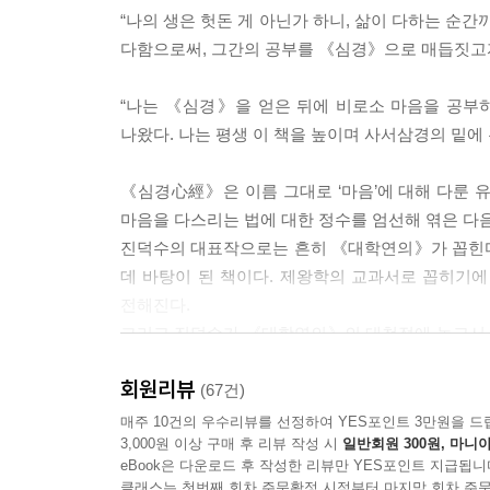
子絶四 毋意 毋必 毋固 毋我
“나의 생은 헛돈 게 아닌가 하니, 삶이 다하는 순
자절사 무의 무필 무고 무아
다함으로써, 그간의 공부를 《심경》으로 매듭짓고자 한
‘아집이 없다(무아毋我)’는 위와 같은 모든 일들을
만의 생각에 사로잡혀 있기 때문에 다른 사람을 배
“나는 《심경》을 얻은 뒤에 비로소 마음을 공부하
에 크게는 나라, 작게는 작은 조직에서도 덕이 되
나왔다. 나는 평생 이 책을 높이며 사서삼경의 밑에 
것이다. 오직 자신의 욕심을 채우는 데에만 삶의 목
는 갈망 속에서 허덕이며 살고 있는지도 모른다. 그
《심경心經》은 이름 그대로 ‘마음’에 대해 다룬 
_〈버려야 할 것을 못 버리게 되면 스스로를 버리게
마음을 다스리는 법에 대한 정수를 엄선해 엮은 다
진덕수의 대표작으로는 흔히 《대학연의》가 꼽힌다
데 바탕이 된 책이다. 제왕학의 교과서로 꼽히기에
君子 反情以和其志 比類以成其行군자 반정이화기
전해진다.
학문을 위해서는 무언가 거창한 것을 행해야 한다고
그리고 진덕수가 《대학연의》의 대척점에 놓고서 선
들여 상담도 받는다. 번잡한 마음을 벗어나기 위해 
순간까지 매일 새벽마다 읽었다. 다산 정약용은 
들은 쉽게 비울 수가 없다. 설사 힘들게 비우는 데 
회원리뷰
지배한 시대였다. 그런 조선의 책을 단 한 권으로
(67건)
리기 위해 가장 먼저 해야 할 행동은 바로 나쁜 것
있다. 그렇다면 왜 퇴계와 다산을 비롯한 선비들은 
매주 10건의 우수리뷰를 선정하여 YES포인트 3만원을 드
채워나가면 충분하다. _〈지키고 싶다면 벽을 세우
3,000원 이상 구매 후 리뷰 작성 시
일반회원 300원, 마니아
eBook은 다운로드 후 작성한 리뷰만 YES포인트 지급됩니
그들은 왜 마음에 도달했는가?
클래스는 첫번째 회차 주문확정 시점부터 마지막 회차 주문