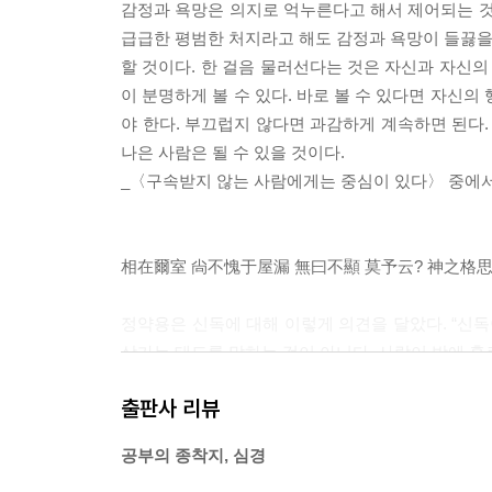
감정과 욕망은 의지로 억누른다고 해서 제어되는 것
급급한 평범한 처지라고 해도 감정과 욕망이 들끓을 
할 것이다. 한 걸음 물러선다는 것은 자신과 자신의
이 분명하게 볼 수 있다. 바로 볼 수 있다면 자신
야 한다. 부끄럽지 않다면 과감하게 계속하면 된다
나은 사람은 될 수 있을 것이다.
_〈구속받지 않는 사람에게는 중심이 있다〉 중에
相在爾室 尙不愧于屋漏 無曰不顯 莫予云? 神之格思
정약용은 신독에 대해 이렇게 의견을 달았다. “신독
삼가는 태도를 말하는 것이 아니다. 사람이 방에 홀
추했을 때 부끄러움이 드러난다는 것이지, 어두워 보
출판사 리뷰
께하는 곳에 있다. _〈당당함은 스스로에 대한 엄
공부의 종착지, 심경