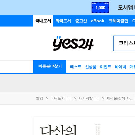
국내도서
외국도서
중고샵
eBook
크레마클럽
C
빠른분야찾기
베스트
신상품
이벤트
바이백
매
웰컴
국내도서
자기계발
처세술/삶의 자...