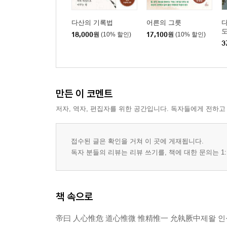
다산의 기록법
어른의 그릇
다
도
18,000
원
(10% 할인)
17,100
원
(10% 할인)
3
만든 이 코멘트
저자, 역자, 편집자를 위한 공간입니다. 독자들에게 전하고
접수된 글은 확인을 거쳐 이 곳에 게재됩니다.
독자 분들의 리뷰는 리뷰 쓰기를, 책에 대한 문의는 1:
책 속으로
帝曰 人心惟危 道心惟微 惟精惟一 允執厥中제왈 인