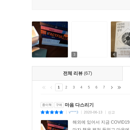
화해해야 하는 것이기 때문이다.
자산은 정나라의 명재상으로 명성이 높았다. 《논어
고 있었다. 처신에는 공손하고, 윗사람을 섬길 때는
스스로에 대한 성찰이 필요한 시간
부터 인정을 받았던 사람도 마음이 ‘불구’였던 적이
이 책에서 꼽는 《심경》의 핵심은 신독愼獨이다. 
된다〉 중에서
않아도 하늘이 지켜보고 있기에 항상 흐트러지지 
지적을 넘어 신독을 전혀 다르게 해석한다.
--- 본문 중에서
주자는 이렇게 말했다. “지금 선비란 작자들을 볼
없다. 그러면서 스스로는 전혀 의롭지 않으니, 그 좋
3
4
정약용은 이를 두고 목적이 없는 공부는 공부에 먹힌
과거공부를 위해, 남들 앞에서 뻐기기 위해 책을 
전체 리뷰
(67)
단정함이 아니라 자신만의 동굴에서 오늘도 어찌 
많은 번뇌이고 성찰이고, 어떻게 살고 있으며 무엇
1
2
3
4
5
6
7
정약용은 사심이 없고 반듯한 인간에 대해 회의했
우리네 보통사람이 취할 수 있는 삶의 자세란 비겁
마음 다스리기
종이책
구매
살기 위해 마음을 버리는 것이 아니라, 살다보니 잃
v****3
2020-06-13
신고
|
|
|
해외에 있어서 지금 COVID
공부란 잃어버린 마음을 찾아가는 과정이다
마자 책을 펼쳐 들었고 마음