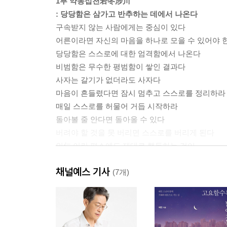
1부 약동섭천若冬涉川
: 당당함은 삼가고 반추하는 데에서 나온다
구속받지 않는 사람에게는 중심이 있다
어른이라면 자신의 마음을 하나로 모을 수 있어야 
당당함은 스스로에 대한 엄격함에서 나온다
비범함은 무수한 평범함이 쌓인 결과다
사자는 갈기가 없더라도 사자다
마음이 흔들렸다면 잠시 멈추고 스스로를 정리하라
매일 스스로를 허물어 거듭 시작하라
돌아볼 줄 안다면 돌아올 수 있다
버려야 할 것을 못 버리면 스스로를 버리게 된다
인仁 이란 평소에도 제대로 행동하는 것이
마음을 얻고 싶다면 먼저 마음을 꺼내라
채널예스 기사
주변에 휩쓸리지 말고 나다운 나를 지켜라
(7개)
2부 거피취차 去彼取此
: 이상에 취하지 말고 일상에 몰두하라
자존심은 부끄러움을 아는 데에서 시작한다