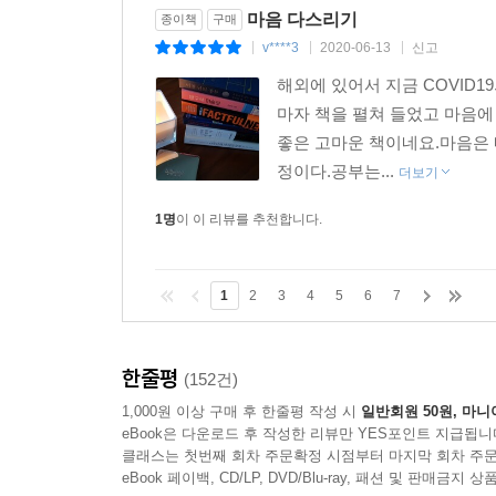
마음 다스리기
종이책
구매
v****3
2020-06-13
신고
|
|
|
해외에 있어서 지금 COVID
마자 책을 펼쳐 들었고 마음
좋은 고마운 책이네요.마음은 
정이다.공부는...
더보기
1명
이 이 리뷰를 추천합니다.
1
2
3
4
5
6
7
한줄평
(152건)
1,000원 이상 구매 후 한줄평 작성 시
일반회원 50원, 마니
eBook은 다운로드 후 작성한 리뷰만 YES포인트 지급됩니
클래스는 첫번째 회차 주문확정 시점부터 마지막 회차 주문
eBook 페이백, CD/LP, DVD/Blu-ray, 패션 및 판매금