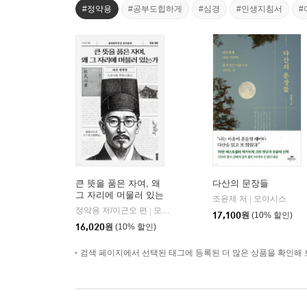
#정약용
#공부도힙하게
#심경
#인생지침서
#
큰 뜻을 품은 자여, 왜
다산의 문장들
그 자리에 머물러 있는
조윤제 저
오아시스
|
가
정약용 저/이근오 편
모티브
|
17,100
원
(10% 할인)
16,020
원
(10% 할인)
검색 페이지에서 선택된 태그에 등록된 더 많은 상품을 확인해 