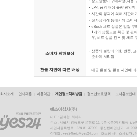
중고상품이 구매확정(자동 
LP상품의 재생 불량 원인이 기
시간의 경과에 의해 재판매가
전자상거래 등에서의 소비자
eBook 세트 상품은 일괄 
1개의 상품으로 취급 및 판매
우, 세트 상품 전부 및 세트
상품의 불량에 의한 반품, 교
소비자 피해보상
준하여 처리됨
환불 지연에 따른 배상
대금 환불 및 환불 지연에 
회사소개
인재채용
이용약관
개인정보처리방침
청소년보호정책
도서홍보안내
대표 : 김석환, 최세라
주소 : 서울시 영등포구 은행로 11, 5층~6층(여의도동,일신
사업자등록번호 : 229-81-37000 통신판매업신고 : 제 200
이메일 : yes24help@yes24.com 호스팅 서비스사업자 :