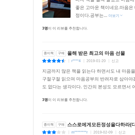
《심경》과 관련해서는 한 가지 흥미로운 지점이 
좋은 고마운 책이네요.마음은 
삼았던 조선 최고의 베스트셀러였다. 그러나 오늘
정이다.공부는...
이와 관련해 일제강점기 당시 상하이에서 활동하
더보기
웃픈 에피소드도 전해진다.
3명
이 이 리뷰를 추천합니다.
한국인들은 19세기 말 이후 백 년 남짓한 시간을
일제의 지배를 거쳐 해방이 된 이후에는 숨 돌릴
이르기까지 세계의 어느 역사와 비교하더라도 가쁜
올해 받은 최고의 마음 선물
종이책
구매
역사의 퇴적층을 속성으로 쌓아 올리고 봉합할 수밖
r****4
2019-01-20
신고
|
|
|
그렇게 당장의 현실을 넘기기 위해 마음을 버려야
배부른 사치였을 뿐이다. 그 결과 지금 우리는 
지금까지 많은 책을 읽는다 하면서도 내 마음을
엉망진창으로 뒤섞여 분열적인 모습으로 나타나게 
구절구절 읽으며 마음공부의 반려자로 삼아야겠
익숙해진 것이다. 마음을 지켜내는 것에 대한 깊은
도 없다는 생각이다. 인간의 본성도 모르면서 어
완전하게 사라질 수밖에 없었을 것이다.
3명
이 이 리뷰를 추천합니다.
쉽게 분노하고 서둘러 냉소하는 지금 여기에서 《심
버렸던 마음을 다시 찾아야 하기 때문이다. 《심경》
《다산의 마지막 공부》가 격이 다른 마음공부의 고
스스로에게모든정성을다하라(다
종이책
구매
m********r
2019-02-09
신고
|
|
|