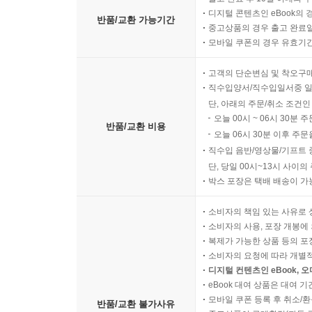
디지털 콘텐츠인 eBook의 
반품/교환 가능기간
중고상품의 경우 출고 완료일
모바일 쿠폰의 경우 유효기간(
고객의 단순변심 및 착오구
직수입양서/직수입일서중 일
단, 아래의 주문/취소 조건인
오늘 00시 ~ 06시 30분 
반품/교환 비용
오늘 06시 30분 이후 주문
직수입 음반/영상물/기프트 
단, 당일 00시~13시 사이
박스 포장은 택배 배송이 가
소비자의 책임 있는 사유로 
소비자의 사용, 포장 개봉에 
복제가 가능한 상품 등의 포장을 
소비자의 요청에 따라 개별
디지털 컨텐츠인 eBook, 
eBook 대여 상품은 대여 기
모바일 쿠폰 등록 후 취소/환
반품/교환 불가사유