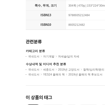
쪽수, 무게, 크기
304쪽 | 470g | 153*224*30
ISBN13
9788935212484
ISBN10
8935212482
관련분류
카테고리 분류
국내도서
자기계발
처세술/삶의 자세
수상내역 및 미디어 추천 분류
국내도서
세종도서
2019년 교양도서
철학/심리학/윤리
국내도서
YES24 올해의 책
2019년 올해의 책 후보도서
이 상품의 태그