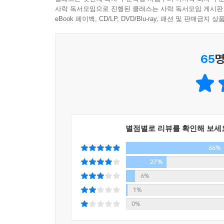
누구나 자신의 삶을 정면으로 직시해야 하는 순간
사락 독서모임으로 진행된 클래스는 사락 독서모임 게시판
孟子曰 大人者 不失其赤子之心者也
때가 꿈이었나 싶었을 정도로 한순간에 모든 것을 잃
eBook 페이백, CD/LP, DVD/Blu-ray, 패션 및 판매금
맹자왈 대인자 불실기적자지심자야
그렇게 마음의 화가 자신을 집어삼키려 할 때, 정
《맹자》 〈이루 상〉에는 이렇게 실려 있다. “스스
시작했다. 그리고 다산학으로 불리는 거대한 학문의
한 자는 다른 누군가나 어떤 환경 때문이 아니라 
65
명
공자의 고백을 들어보면 정약용이 최초이자 최후의
이 모자란 데 대해 변명을 할 자격이 주어진다. 그
말하지만, 나 또한 제대로 하지 못하고 있다.”
탓할 자격도 주어지지 않는다. _〈경험에 휘둘리지
이 책이 《심경》을 새롭게 풀었을 뿐 정약용의 삶
상징되는 조선사에서 손꼽히는 지적 거인들이 하나
때문이다.
今有無名之指 屈而不信 非疾痛害事也 如有能信之
《다산의 마지막 공부》는 고전의 정수인 《심경》
별점별로 리뷰를 확인해 보세
깊은 통찰을 소개한다. 구체적으로 진덕수가 고전
《장자》 에는 정나라의 재상이었던 자산과 다리가
66%
친절하면서도 새롭게 풀었다. 그럼으로써 독자들이 
불구인 처지인 주제에 자신처럼 높은 지위의 사람과
‘유교 경전의 끝판왕’으로 불리지만 《심경》에서
27%
도가가 말했다.
모든 학자들이 도달한 마지막 경지에 놓인 마음공부
6%
“몸이 불편한 것이 인간의 힘으로 어찌할 수 없음을
“마음은 내 것이지만 평생 내 마음대로 할 수 없다”
1%
발이 없다고 비웃는 이가 많습니다. 그러나 저는 이
인생의 걸림돌은 언제나 나 자신이었다는 자각에 
0%
며 마음으로 사귀는 데에도 불구하고 오직 겉모습에서
에서는 그러한 정리란 마음공부가 아니라고 말한
신도가의 말을 듣고 자산은 자세를 고치며 말했다. “