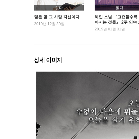
스스로에게 모든 정성을 다하라
읽다
읽다
마음을 정돈하고 싶다면 몸부터 바르게 하라
말은 곧 그 사람 자신이다
혜민 스님 『고요할수록
아지는 것들』 2주 연속 
배우고자 하는 자세를 습관으로 만들어라
2019년 12월 30일
2019년 01월 31일
지키고 싶다면 벽을 세우지 말고 속을 채워라
인간답게 살기 위해서는 단호함이 필요하다
인간이라면 사람 귀한 줄을 알아야 한다
넓게 볼 줄 안다면 지금이 두렵지 않다
상세 이미지
경험에 휘둘리지 말고 있는 그대로를 보라
마음을 지키고 싶다면 먼저 그 마음을 내려놓아라
공부는 잃어버린 마음을 찾는 과정이다
자신에게만 너그러울 때 사람은 괴물이 된다
손해 봐도 좋다는 마음이 더 큰 것을 가져다준다
3부 전미개오 轉迷開悟
: 껍질에 갇히지 말고 스스로의 중심을 세워라
공부는 얼마나 하는지보다 어떻게 하는지가 중요하
사람이라면 부끄러움을 알아야 한다