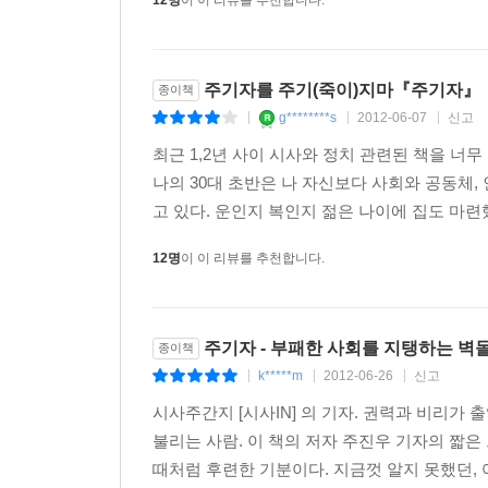
12명
이 이 리뷰를 추천합니다.
[기사] 고립의 땅에서 깊어가는 대추리 ‘방성대곡’
[기사] 해군기지가 제주 공동체를 산산이 부쉈다
[팩트] 삶이 무너지면 종북좌파가 된다
주기자를 주기(죽이)지마『주기자』
종이책
g********s
2012-06-07
신고
|
|
|
기사는 수단일 뿐이다
최근 1,2년 사이 시사와 정치 관련된 책을 너
나의 30대 초반은 나 자신보다 사회와 공동체,
[기사] 전쟁 같은 삶 살다 간 ‘시대의 아이콘’
고 있다. 운인지 복인지 젊은 나이에 집도 마련
[팩트] 내가 그 놈들 다 혼내줄 거야
12명
이 이 리뷰를 추천합니다.
[기사] ‘두 번 죽는’ 딸들의 비명
[팩트] 단 한 번 실수일 수 없다
주기자 - 부패한 사회를 지탱하는 벽돌
종이책
에필로그
k*****m
2012-06-26
신고
|
|
|
혼자 피하면 쪽팔리는 거다
시사주간지 [시사IN] 의 기자. 권력과 비리가 
불리는 사람. 이 책의 저자 주진우 기자의 짧은
때처럼 후련한 기분이다. 지금껏 알지 못했던, 