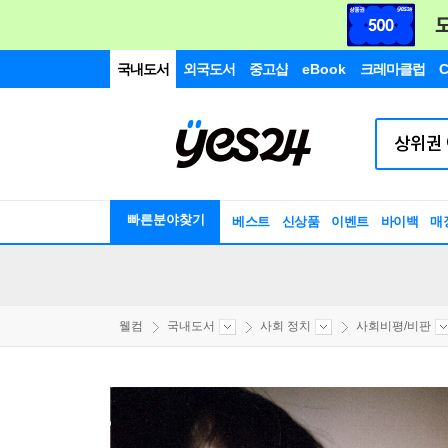
국내도서
외국도서
중고샵
eBook
크레마클럽
C
빠른분야찾기
베스트
신상품
이벤트
바이백
매
웰컴
국내도서
사회 정치
사회비평/비판