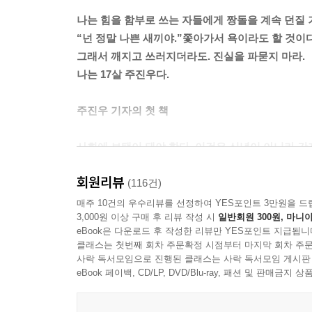
MBC가 이제야 파업을 하는 이유
나는 힘을 함부로 쓰는 자들에게 짱돌을 계속 던질 
“넌 정말 나쁜 새끼야.”쫓아가서 욕이라도 할 것이다
[기사]시대의 목격자 PD수첩 사라지나
그래서 깨지고 쓰러지더라도. 진실을 파묻지 마라.
[팩트] 부역 언론인 출석부를 만들자
나는 17살 주진우다.
제5장
주진우 기자의 첫 책
MB, 간단하다
사회에 보탬이 돼야 한다. 이것은 신념이 아니라 간
MB를 여는 열쇠, 에리카 김
회원리뷰
[나는 꼼수다]는 우리사회에 최소한 두 가지를 남겼
(116건)
[기사]이명박이 경준에게 대신 감방 가라 했다
가능하다는 희망을. 그리고 우리 사회에 아직 ‘진짜’
매주 10건의 우수리뷰를 선정하여 YES포인트 3만원을 드
[팩트] 뉴클리어 밤, 지금은 불발탄
3,000원 이상 구매 후 리뷰 작성 시
일반회원 300원, 마니아
eBook은 다운로드 후 작성한 리뷰만 YES포인트 지급됩니
나꼼수에 출연하기 전까지 주진우 기자는 그쪽 판
클래스는 첫번째 회차 주문확정 시점부터 마지막 회차 주문
[기사] “이명박 이름 빼주면 구형량을 3년으로 맞춰
대부분의 게이트, 신정아 사태, 장자연 사건, 순복음
사락 독서모임으로 진행된 클래스는 사락 독서모임 게시판
[팩트] 역사의 파도 하나
원 피부과와 이명박 대통령의 내곡동 사저 논란 등 
eBook 페이백, CD/LP, DVD/Blu-ray, 패션 및 판매금
[꼼꼼한 뒷얘기] 꿈꾸나요
통해 알려지면서, 성역 없이 ‘우리 편에서’ 싸우는 