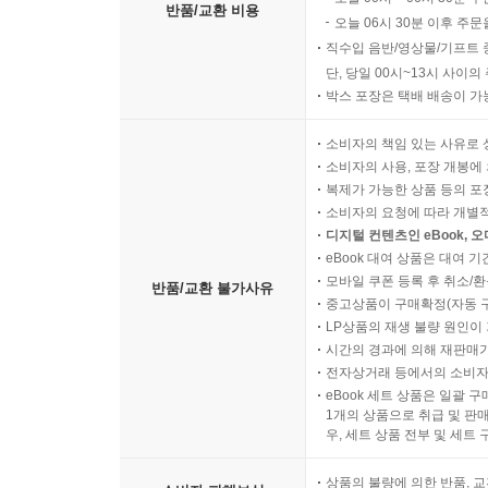
반품/교환 비용
오늘 06시 30분 이후 주문
직수입 음반/영상물/기프트 
단, 당일 00시~13시 사이
박스 포장은 택배 배송이 가
소비자의 책임 있는 사유로 
소비자의 사용, 포장 개봉에 
복제가 가능한 상품 등의 포장을 
소비자의 요청에 따라 개별
디지털 컨텐츠인 eBook, 
eBook 대여 상품은 대여 기
모바일 쿠폰 등록 후 취소/환
반품/교환 불가사유
중고상품이 구매확정(자동 
LP상품의 재생 불량 원인이 기
시간의 경과에 의해 재판매가
전자상거래 등에서의 소비자
eBook 세트 상품은 일괄 
1개의 상품으로 취급 및 판매
우, 세트 상품 전부 및 세트
상품의 불량에 의한 반품, 교