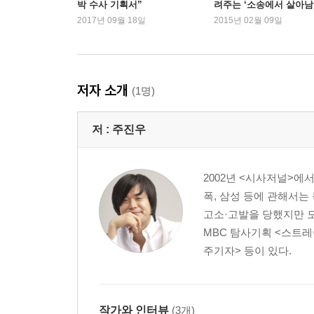
박 수사 기획서”
려주는 ‘소송에서 살아
[기사] 삼성특검, 삼성이 어려울 때 힘이 돼주다
법’
2017년 09월 18일
2015년 02월 09일
[팩트] 삼성은 당연히 그러셔야죠
[꼼꼼한 뒷얘기] 최소 20억
[꼼꼼한 뒷얘기] 몇 대 맞겠다
저자 소개
(1명)
제2장
삼성, 10년간의 취재파일
저 :
주진우
이병철, 이건희, 이재용
2002년 <시사저널>에
[기사] 황제의 '황당 경영' '천재 경영'으로 둔갑
폭, 삼성 등에 관해서는
[팩트] 삼성이 잘 돼야하는데……
고소·고발을 당했지만 
[꼼꼼한 뒷얘기] 거부할 수 없는 제안
MBC 탐사기획 <스트레
주기자> 등이 있다.
삼성과 맞장 뜨기
[기사]삼성은 비자금과 편법의 제국이다
작가와 인터뷰
(3개)