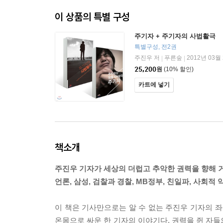
이 상품의 특별 구성
주기자 + 주기자의 사법활극
특별구성, 전2권
주진우 저
푸른숲
2012년 03월
|
|
25,200
원
(10% 할인)
카트에 넣기
책소개
주진우 기자가 세상의 더럽고 추악한 권력을 향해 거
언론, 삼성, 검찰과 경찰, MB정부, 친일파, 사회
이 책은 기사만으로는 알 수 없는 주진우 기자의 좌
온몸으로 싸운 한 기자의 이야기다. 권력을 쥔 자들