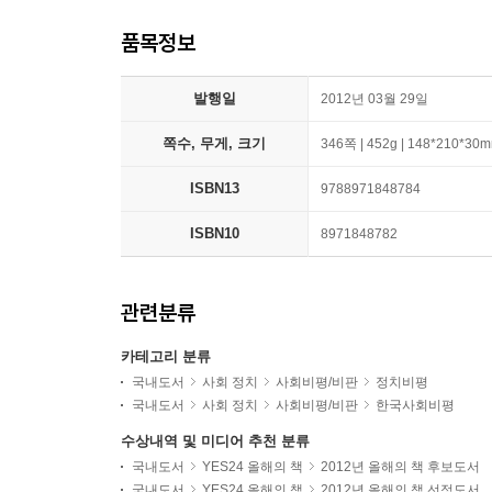
품목정보
발행일
2012년 03월 29일
쪽수, 무게, 크기
346쪽 | 452g | 148*210*30
ISBN13
9788971848784
ISBN10
8971848782
관련분류
카테고리 분류
국내도서
사회 정치
사회비평/비판
정치비평
국내도서
사회 정치
사회비평/비판
한국사회비평
수상내역 및 미디어 추천 분류
국내도서
YES24 올해의 책
2012년 올해의 책 후보도서
국내도서
YES24 올해의 책
2012년 올해의 책 선정도서