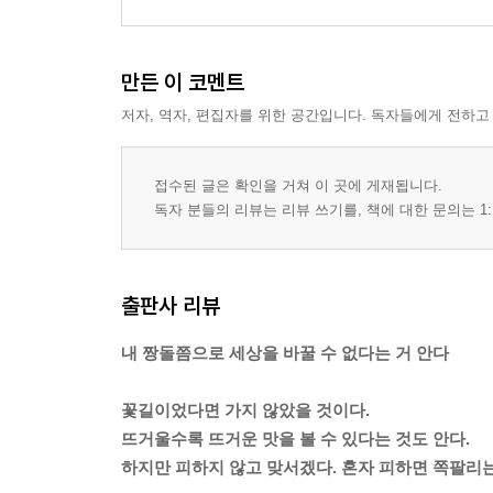
[팩트] 박근혜를 사랑하는 주교들
[꼼꼼한 뒷얘기] 두사부일체를 찍다
만든 이 코멘트
[꼼꼼한 뒷얘기] 신부님 신부님 함세웅 신부님
저자, 역자, 편집자를 위한 공간입니다. 독자들에게 전하고
제4장
언론, 우리는 진실의 일부만을 알 수 있을 뿐이다
접수된 글은 확인을 거쳐 이 곳에 게재됩니다.
독자 분들의 리뷰는 리뷰 쓰기를, 책에 대한 문의는 1:
거짓이 되기로 한다
[기사] 스님과 언론의 신정아 벗기기
출판사 리뷰
[팩트] 그들은 악마였다
[꼼꼼한 뒷얘기] 어릴 때부터 삐딱했다
내 짱돌쯤으로 세상을 바꿀 수 없다는 거 안다
조선일보, 센 놈이 더 세지는 가
꽃길이었다면 가지 않았을 것이다.
뜨거울수록 뜨거운 맛을 볼 수 있다는 것도 안다.
[팩트] 조선일보의 대한민국
하지만 피하지 않고 맞서겠다. 혼자 피하면 쪽팔리는