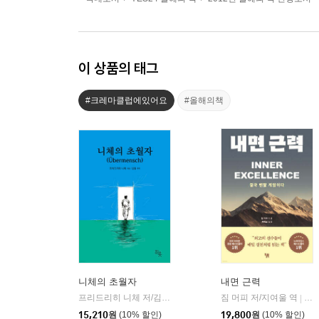
이 상품의 태그
#크레마클럽에있어요
#올해의책
니체의 초월자
내면 근력
프리드리히 니체 저/김철 편역
히읏
짐 머피 저/지여울 역
윌북(
|
|
15,210
원
(10% 할인)
19,800
원
(10% 할인)