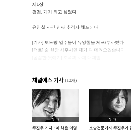
제1장
검경, 개가 되고 싶었다
유영철 사건 진짜 추격자 체포되다
[기사] 보도방 업주들이 유영철을 체포/수사했다
[팩트] 술 한잔 사주시면 제가 다 데려오겠습니다
[꼼꼼한 뒷얘기] 조폭과 사채 대체법
부당거래 검사와 도가니 판사
채널예스 기사
(10개)
[기사] 죽은 권력은 죽이고 살아 있는 권력은 살려
[팩트] 검사님이 막 죄를 만들잖아요
[꼼꼼한 뒷얘기] BBK검사와 스폰서 검사
[꼼꼼한 뒷얘기] 나경원 법
읽다
읽다
주진우 기자 “이 책은 이명
소송전문기자 주진우가 