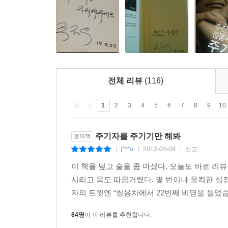
[팩트] 비리의 급이 다르다
저자는 사실 기자라기보다 탐정에 가깝다. 사람들이
누가 노무현의 곁을 지켰나?
사람을 단독으로 만나고, 매번 특종을 하는지에 그
마음을 사로잡는지, 추적해가는 과정에서 있었던 
[기사] “대통령과 친했다고 무조건 잡아들이니……”
성격의 꼭지들을 통해 시대적 상황을 재조합하는 시
[팩트] 강금원과 천신일, 그 하늘과 땅 차이
싸우는 배트맨의 실사판과 같은 주진우 기자의 캐릭터
전체 리뷰
(116)
[꼼꼼한 뒷얘기] 난 누군가를 죽이는 기사만 쓴다
언론, 삼성, 검찰과 경찰, MB정부, 친일파, 사
1
2
3
4
5
6
7
8
9
10
제7장
나아가야 할 방향을 제시한다. 우리를 대신해 진흙 
친일파와 빨갱이
‘우리라도 이래야지 안 그러면 어떡하겠어 뭐’ 이
주기자를 주기기만 해봐
종이책
하지만 그는 신념이 아닌 태도로 움직이기에 비장하
친일파의 애국 백년사
j***o
2012-04-04
신고
|
|
|
아픈 사람을 찾아 치유하려고. 그래서 이 책은 정
이 책을 덮고 술을 좀 마셨다. 오늘도 바로 리
진실의 폭로가 아닌, 대한민국의 가치와 염치에 관한
[기사]MB가 독도 전쟁에 판판이 지는 이유
시리고 목도 따끔거렸다. 몇 번이나 울컥한 심정에
[기사]조·중·동이 친일인명사전 때리는 까닭
자의 트윗엔 “쌍용차에서 22번째 비명을 들었습니
[팩트]한마디 사과도 없었다.
84명
이 이 리뷰를 추천합니다.
빨갱이 김대중과 박정희 신화