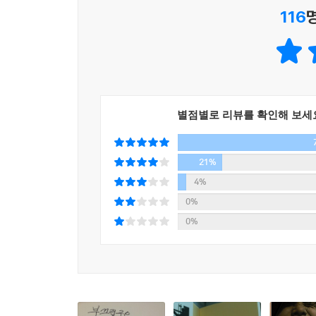
가카는 얼마나 부자일까?
116
이 책은 기사만으로는 알 수 없는 주진우 기자의 좌
온몸으로 싸운 한 기자의 이야기다. 권력을 쥔 자
[팩트] 일단 빼먹고 본다. 일관성이 있다.
기울이며 고군분투해온 한 남자의 이야기이다. 그
[꼼꼼한 뒷얘기] “옷은 좀 번듯하게 입어라”
누구든 가리지 않고, 짱돌을 던진다. 자기 스스로 
수 있으면 그것으로 만족한다고 한다. 그에겐 정의란
제6장
별점별로 리뷰를 확인해 보세
우리는 노무현을 아직 보내지 않았다
리포트, 이것이 팩트다, 꼼꼼한 뒷얘기,
어느 탐정이 쓴 정통시사 교본
노무현은 노오랗다
21%
《주기자》는 정통시사활극이라는 부제에 걸맞게 지
4%
[기사] “아이들이 정치를 사랑하게 하리라”
기사를 싣고, 영화 DVD의 감독 코멘터리와 비슷한
0%
[팩트] 위에서 내려 보는 자와 옆에서 바라보는 자
취재후기를 담았다. 기사와 ‘이것이 팩트다’를 교
0%
[꼼꼼한 뒷얘기] 목욕탕
직접 따라다니는 듯한 긴장감 넘치는 추적극의 재미를
무슨 죄를 지었나?
물론 재미만 있는 것이 아니다. ‘정통시사’란 말은
진실이 있다. 그는 ‘자 봅시다’라며 그만의 시각
[기사] 검찰은 항복선언 요구했다
끝을 따라가다 보면 우리 사회를 지배한 기득권과 