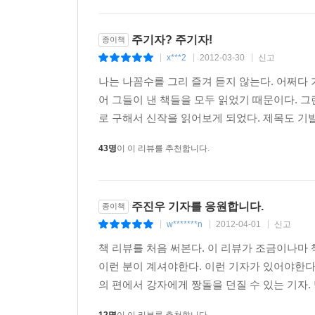
[기사] 독일 대통령도 울었다고?
주기자? 주기자!
종이책
[팩트] 박정희 신화, 한마디만 할게요
x***2
2012-03-30
신고
|
|
|
[꼼꼼한 뒷얘기] 박근혜를 공부하고 있습니다
나는 나꼼수를 그리 즐겨 듣지 않는다. 어쩌다 
[기사] 죽어서도 못 뗀 빨갱이 딱지
어 그들이 낸 책들을 모두 읽었기 때문이다. 
[팩트] 오늘도 김대중 대통영의 말을 새기고 있다
로 구해서 신작을 읽어보게 되었다. 제목도 기발하
[기사] ‘친일’은 지금도 계속된다
43명
이 이 리뷰를 추천합니다.
[팩트] 독립운동해서 패가망신했다
[꼼꼼한 뒷얘기] 아들
주진우 기자를 응원합니다.
종이책
제8장
w*******n
2012-04-01
신고
|
|
|
우리는 모두 약자다
책 리뷰를 처음 써본다. 이 리뷰가 조금이나마 
이런 분이 계셔야한다. 이런 기자가 있어야한다.
당신도 비극의 주인공이 될 수 있다
의 편에서 강자에게 짱돌을 던질 수 있는 기자. 
[기사] “용산 철거 용역 목포 조폭과 관련”