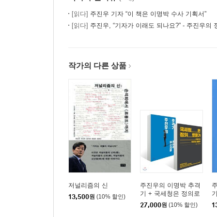
[팩트]신부님들이 삼성을 위해 기도해주십시오
[꼼꼼한 뒷얘기]3백 원짜리 기자
[읽다]
주진우 기자 “이 책은 이명박 수사 기획서”
[읽다]
주진우, “기자가 이래도 되나요?” - 주진우의 정
제3장
종교, 가장 강력하고 오래된 마피아
작가의 다른 상품
큰 목사님은 무엇을 사랑하는가?
[기사] 싸움과 소송이 충만한 순복음교회
[팩트] 사탄 기자가 되다
[기사] ‘큰 주먹’을 사랑하다
[팩트] 십일조를 발명하다
[꼼꼼한 뒷얘기] 조양은 전도사, 김태촌 형제님
무엇이 높은 신부님들을 화나게 만들었을까?
저널리즘의 신
주진우의 이명박 추격
기 + 국세청은 정의로
13,500
원
(10% 할인)
운가
[기사] 정진석, 추기경이 된 진짜 이유?
27,000
원
(10% 할인)
1
[팩트] 정진석 추기경, MB의 천군만마가 되다