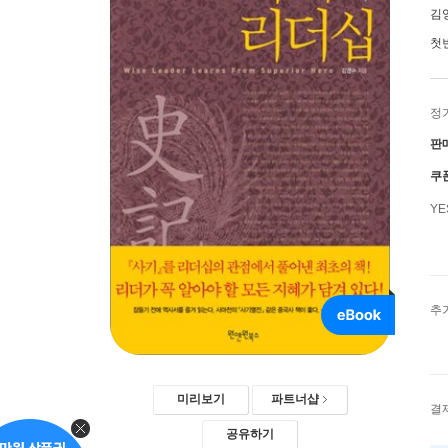
김
첫
정
판
쿠
Y
추
미리보기
파트너샵
결
공유하기