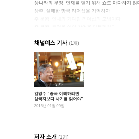
상나라의 무정, 인재를 얻기 위해 쇼도 마다하지 않
상주, 실패한 망국 리더십을 기억하자
주 문왕, 인내와 기다림 리더십의 모범이다
주 무왕, 유업을 이어 창업을 마무리하다
주공 단, 권력의 유혹에서 자유로웠던 리더십
채널예스 기사
주 여왕, 주변의 충고와 고언을 무시해 쫓겨나다
(1개)
주 선왕, 중흥에 실패한 리더십의 원인을 살펴본다
PART 2 _ 진시황 리더십, 그 실체를 집중 분석한다
진시황, 역사적 실체를 넘어 문화적 아이콘으로 떠
진시황의 천하통일, 그 역사적 배경을 논한다
읽다
상앙의 변법 개혁, 천하통일의 전주곡을 울리다
김영수 “중국 이해하려면
삼국지보다 사기를 읽어야”
진시황 리더십을 이해하기 위한 기초 정보 분석
2015년 01월 09일
진시황, 권력에 접근하기까지의 리더십을 살펴본다
진시황, 모든 인간적 중압감에서 벗어나다
진시황, 시스템으로 움직이는 통일제국을 건설하다
진시황의 죽음, 그리고 거대한 제국의 몰락
저자 소개
(1명)