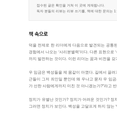
위임하고 위임하고 또 위임하라
접수된 글은 확인을 거쳐 이 곳에 게재됩니다.
유언비어를 방치하지 마라
독자 분들의 리뷰는 리뷰 쓰기를, 책에 대한 문의는 1:
전화위복의 참뜻은 바로 이것이다
선수는 창의력에서 나온다
필요는 상황에 따라 다르게 나타난다
책 속으로
IQ, EQ, NQ에서 이제 AQ로
회식, 동서고금을 막론하고 신나고 즐거운 자리
덕을 전제로 한 리더에게 다음으로 발견되는 공통된
인재가 흥망을 좌우한다
경험에서 나오는 ‘사리분별력’이다. 다른 표현으로 
까지 발전하는 것이다. 이런 리더는 꿈과 비전을 갖기 
에필로그 _ 각박한 리더십으로는 성공할 수 없다
우 임금은 백성들을 제 몸같이 아꼈다. 길에서 끌려
근들이 그저 죄인일 뿐인데 왜 우냐고 묻자 우 임금
가 선한 사람에게까지 미친 것 아니겠는가?”라고 반문했다
정치가 유별난 것인가? 정치가 어려운 것인가? 정치
그러면 정치가 보인다. 백성을 고달프게 하지 않는 ‘덕의