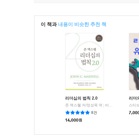
이 책과
내용이 비슷한 추천 책
리더십의 법칙 2.0
리더
존 맥스웰 저/정성묵 역
비전과리더십
스티브
|
8건
7,00
14,000
원