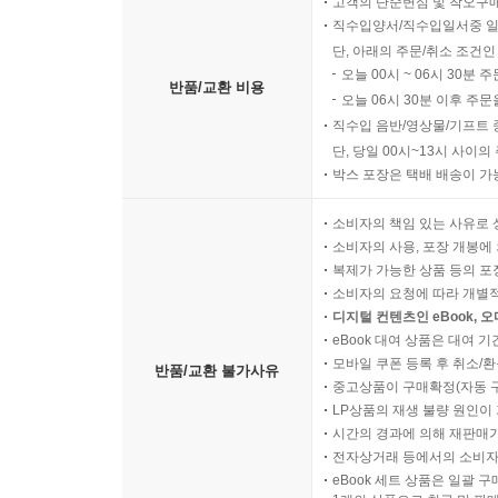
고객의 단순변심 및 착오구
직수입양서/직수입일서중 일
단, 아래의 주문/취소 조건인
오늘 00시 ~ 06시 30분 
반품/교환 비용
오늘 06시 30분 이후 주문
직수입 음반/영상물/기프트 
단, 당일 00시~13시 사이
박스 포장은 택배 배송이 가
소비자의 책임 있는 사유로 
소비자의 사용, 포장 개봉에 
복제가 가능한 상품 등의 포장을 
소비자의 요청에 따라 개별
디지털 컨텐츠인 eBook, 
eBook 대여 상품은 대여 기
모바일 쿠폰 등록 후 취소/환
반품/교환 불가사유
중고상품이 구매확정(자동 
LP상품의 재생 불량 원인이 기
시간의 경과에 의해 재판매가
전자상거래 등에서의 소비자
eBook 세트 상품은 일괄 