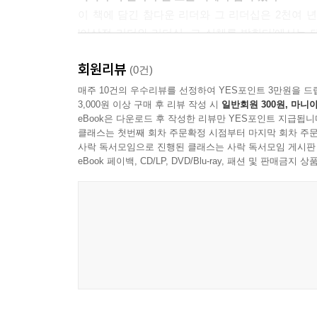
생길 경우 어느 쪽에 더 의존할 것인지 하는 문제가 제기
이 책에 담긴 참다운 리더와 그 리더십은 2천여 년
‘이상적 리더와 리더십, 그 실체를 밝힌다’에서는 
역사를 보면 실패 이면에는 언제나 예외없이 무사안일
리더십에 대해서 말하고 있다. 또한 이들뿐만이 아
이를 이겨낸 자만이 실패를 면하고 성공에 가까이 갈
회원리뷰
있다. 게다가 이러한 뛰어난 리더들뿐만 아니라 상
(0건)
알려주고 있다.
---p.291
매주 10건의 우수리뷰를 선정하여 YES포인트 3만원을 드
3,000원 이상 구매 후 리뷰 작성 시
일반회원 300원, 마니아
2부 ‘진시황 리더십, 그 실체를 집중 분석한다’
eBook은 다운로드 후 작성한 리뷰만 YES포인트 지급됩니
사람인지를 알기 위해 그의 어린 시절부터 친정할
클래스는 첫번째 회차 주문확정 시점부터 마지막 회차 주문
대해 살펴보고 있다. 또한 진시황이 죽은 후 진
사락 독서모임으로 진행된 클래스는 사락 독서모임 게시판
마지막 3부 ‘『사기』의 명언에서 리더십을 배운
eBook 페이백, CD/LP, DVD/Blu-ray, 패션 및 판매금
부분들을 꼭 집어주고 있다.