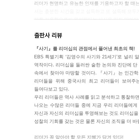
리더가 현명하고 유능한 인재를 기용하고자 할 때는
서는 충분한 시간을 갖고 설득하고 또 설득해 모두
재를 기용함으로써 완성된다는 사실을 잊지 말아야 한
출판사 리뷰
리더가 각박하면 백성들도 각박해진다. 리더가 관용
말은 무조건 윗물만 맑아야 한다는 일방적 강요처
『사기』를 리더십의 관점에서 풀어낸 최초의 책!
들어도 무방한 격언이다. ‘윗물이 될 것이냐 아랫물
EBS 특별기획 ‘김영수의 사기와 21세기’로 널
지 않을 바에야 아랫물더러 맑으라고 할 수 없는 
역작이다. 리더십을 둘러싼 숱한 논의와 진단에 단 
어찌 백성들에게 맑으라고 큰소리 칠 수 있겠냐고 일갈
속에서 찾아야 마땅할 것이다. 『사기』는 인간학
리더들을 위해 중국사의 최고 리더들이 보여주는
리더들이 흔히 빠지는 자기함정 중에서도 가장 쉽게
들여다보고 있다.
러오고, 끝내는 자멸自滅로 이어지기 때문이다. 선왕
우리 리더들은 역사 사례를 읽고 분석하고 통찰하면
더십이 그래서 더 힘든 것이다.---p.171
나오는 수많은 리더들 중에 지금 우리 리더들에게 
자신과 자신의 리더십을 투영해보는 것도 리더십을 
진시황의 리더십에서 가장 주목할 대목은 조직을 
성찰의 기회를 갖는 것은 물론 자신의 조직을 더 바
인정하고 배워야 할 필요가 있다. 조직을 원활하게 
직을 시스템화하는 것도 인간이다. 또한 그 시스템에
리더가 꼭 알아야 할 모든 지혜가 담겨 있다!