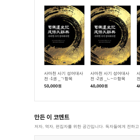
리더의 귀가 얇아서는 못 쓴다
장기 투자가치에 주목하라
시기에 맞는 결단이 운명을 바꾼다
사물의 한 면만 보지 않도록 하라
한 분야는 확실하게 책임져라
이름값을 했는지 철저하게 따져라
인재에게 자루를 열어주어라
화려하고 교묘한 수식에 걸려들지 마라
뽐내고 뻐기는 자를 조심하라
사마천 사기 성어대사
사마천 사기 성어대사
전 -1권 _ㄱ항목
전 -2권 _ㄴ~ㅁ항목
전
의리는 여전히 무엇보다 중요하다
50,000
원
40,000
원
4
함부로 말하지 마라
리더의 변덕을 간파하라
최대한 파이를 키워라
강자끼리 싸움을 붙여라
만든 이 코멘트
때로는 자존심이 중요하다
저자, 역자, 편집자를 위한 공간입니다. 독자들에게 전하고
숫자에 관련된 사항은 추호의 어긋남이 없다
이해관계의 본질을 이해하라