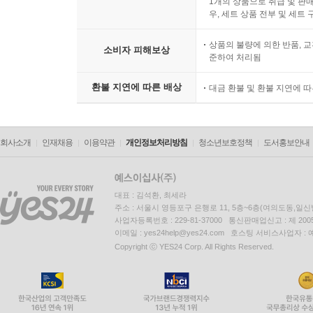
1개의 상품으로 취급 및 판매
우, 세트 상품 전부 및 세트
상품의 불량에 의한 반품, 교
소비자 피해보상
준하여 처리됨
환불 지연에 따른 배상
대금 환불 및 환불 지연에 
회사소개
인재채용
이용약관
개인정보처리방침
청소년보호정책
도서홍보안내
대표 : 김석환, 최세라
주소 : 서울시 영등포구 은행로 11, 5층~6층(여의도동,일신
사업자등록번호 : 229-81-37000 통신판매업신고 : 제 200
이메일 : yes24help@yes24.com 호스팅 서비스사업자 :
Copyright ⓒ YES24 Corp. All Rights Reserved.