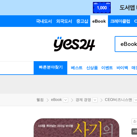
국내도서
외국도서
중고샵
eBook
크레마클럽
C
빠른분야찾기
베스트
신상품
이벤트
바이백
매
웰컴
eBook
경제 경영
CEO/비즈니스맨
소
eB