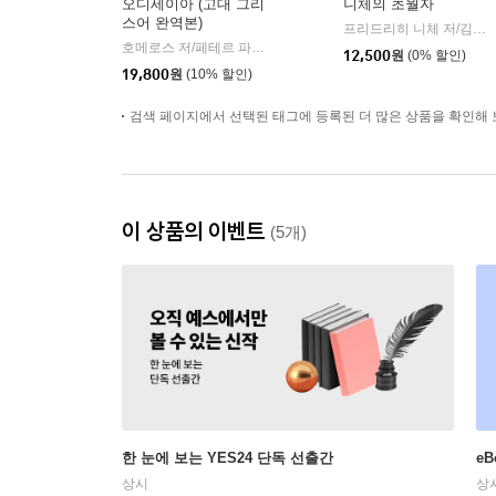
오디세이아 (고대 그리
니체의 초월자
스어 완역본)
프리드리히 니체 저/김철 편역
호메로스 저/페테르 파울 루벤스 그림/박문재 역
현대지성
|
12,500
원
(0% 할인)
19,800
원
(10% 할인)
검색 페이지에서 선택된 태그에 등록된 더 많은 상품을 확인해 
이 상품의 이벤트
(5개)
한 눈에 보는 YES24 단독 선출간
e
상시
상