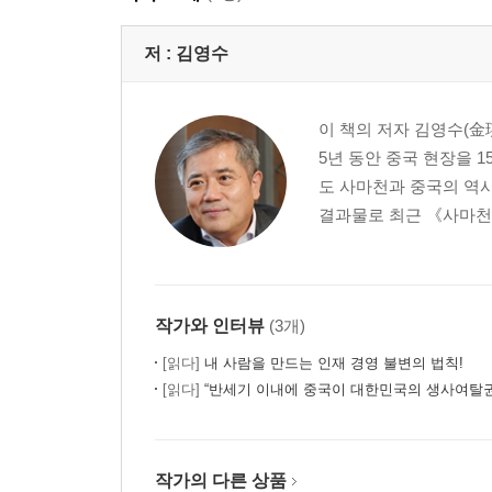
2세 황제 호해의 예견된 실패와 제국의 멸망
저 :
김영수
PART 3 _ 『사기』의 명언에서 리더십을 배운다
태산보다 무거운 죽음을 택하라
왜, 무엇 때문에 기다리는지 잊지 마라
이 책의 저자 김영수(金
공과 사의 구분은 리더십의 필요충분조건이다
5년 동안 중국 현장을 
태산은 단 한 줌의 흙도 마다하지 않는다
도 사마천과 중국의 역사
사물과 인간의 본질을 통찰하는 리더십
결과물로 최근 《사마천
예방과 예측의 리더십
물러날 때와 떠날 때를 알자
말없이 묵묵히 실천하라
어려울 때 도와줄 사람이 있는가?
작가와 인터뷰
(3개)
세상을 준다고 해도 바꾸지 않을 인재
[읽다]
내 사람을 만드는 인재 경영 불변의 법칙!
무조건 강경책을 경계하라
[읽다]
“반세기 이내에 중국이 대한민국의 생사여탈권 쥐게 될 것” - 
고결한 품성의 인재를 아껴라
쓸데없는 호기는 부리지 마라
조직을 위기에 빠뜨릴 인물을 경계하라
작가의 다른 상품
하찮은 재주라도 그냥 넘기지 마라