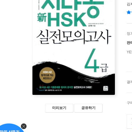
김
정
판
Y
결
구
미리보기
공유하기