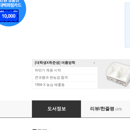
[대학생X취준생] 여름방학
하반기 채용 시작
큰코쌤과 한능검 합격
YBM X 농심 배홍동
시나공 신 新 HSK 4급 실전모의고사
도서정보
리뷰/한줄평
(2/3)