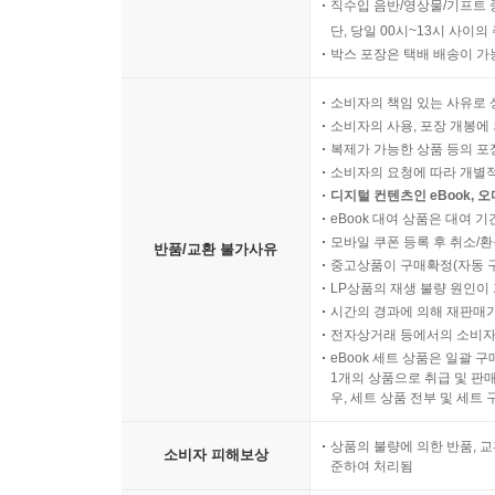
직수입 음반/영상물/기프트 
단, 당일 00시~13시 사이
박스 포장은 택배 배송이 가
소비자의 책임 있는 사유로 
소비자의 사용, 포장 개봉에 
복제가 가능한 상품 등의 포장을 
소비자의 요청에 따라 개별
디지털 컨텐츠인 eBook, 
eBook 대여 상품은 대여 기
모바일 쿠폰 등록 후 취소/환
반품/교환 불가사유
중고상품이 구매확정(자동 
LP상품의 재생 불량 원인이 기
시간의 경과에 의해 재판매가
전자상거래 등에서의 소비자
eBook 세트 상품은 일괄 
1개의 상품으로 취급 및 판매
우, 세트 상품 전부 및 세트
상품의 불량에 의한 반품, 교
소비자 피해보상
준하여 처리됨