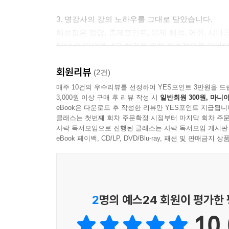
3. 명강사의 강의 노하우를 그대로 담았습니다.
해설집은 정답, 출제포인트, 문제 해석, 어휘, 시
만날 수 있으며, 4급 합격을 위해 필수적으로 알아야
회원리뷰
4. mp3 파일로 실전과 똑같이 풀어보세요.
(2건)
부록으로 제공하는 mp3 CD는 실전 듣기용 폴더
매주 10건의 우수리뷰를 선정하여 YES포인트 3만원을 드
3,000원 이상 구매 후 리뷰 작성 시
일반회원 300원, 마니아
사용하며, 반복 학습용 폴더는 해당 문제만을 다시 
eBook은 다운로드 후 작성한 리뷰만 YES포인트 지급됩니
클래스는 첫번째 회차 주문확정 시점부터 마지막 회차 주문
사락 독서모임으로 진행된 클래스는 사락 독서모임 게시판
eBook 페이백, CD/LP, DVD/Blu-ray, 패션 및 판매금
2
명의 예스24 회원이 평가한
10.