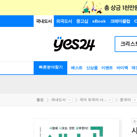
국내도서
외국도서
중고샵
eBook
크레마클럽
C
빠른분야찾기
베스트
신상품
이벤트
바이백
매
웰컴
국내도서
국어 외국어 사...
중국어
소
시