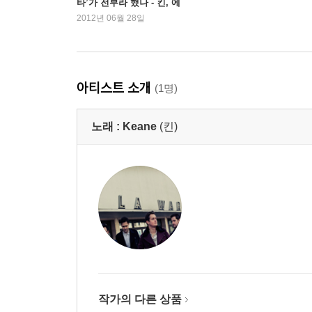
타’가 전부라 했나 - 킨, 에
피톤 프로젝트, 제이 래빗
2012년 06월 28일
아티스트 소개
(1명)
노래 :
Keane
(킨)
작가의 다른 상품