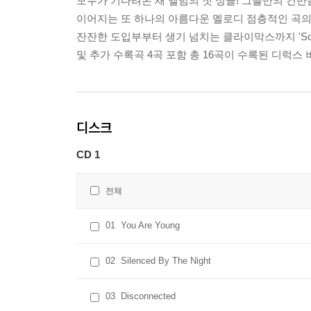
모두가 기다려온 새 앨범의 첫 싱글! 그들만의 건반음과 맑은
이어지는 또 하나의 아름다운 멜로디 점층적인 곡의 전개가
잔잔한 도입부부터 생기 넘치는 클라이막스까지 'Sovereig
및 추가 수록곡 4곡 포함 총 16곡이 수록된 디럭스 
디스크
CD 1
전체
01
You Are Young
02
Silenced By The Night
03
Disconnected