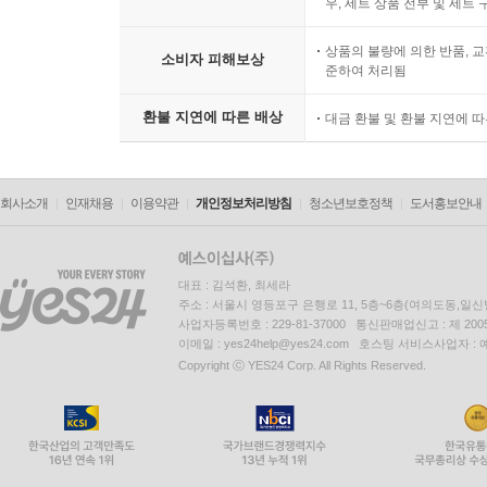
우, 세트 상품 전부 및 세트
상품의 불량에 의한 반품, 교
소비자 피해보상
준하여 처리됨
환불 지연에 따른 배상
대금 환불 및 환불 지연에 
회사소개
인재채용
이용약관
개인정보처리방침
청소년보호정책
도서홍보안내
대표 : 김석환, 최세라
주소 : 서울시 영등포구 은행로 11, 5층~6층(여의도동,일신
사업자등록번호 : 229-81-37000 통신판매업신고 : 제 200
이메일 : yes24help@yes24.com 호스팅 서비스사업자 :
Copyright ⓒ YES24 Corp. All Rights Reserved.