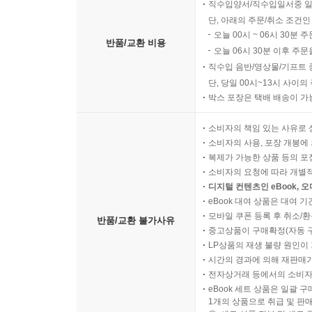
직수입양서/직수입일서중 일
단, 아래의 주문/취소 조건인
오늘 00시 ~ 06시 30분 
반품/교환 비용
오늘 06시 30분 이후 주문
직수입 음반/영상물/기프트 
단, 당일 00시~13시 사이
박스 포장은 택배 배송이 가
소비자의 책임 있는 사유로 
소비자의 사용, 포장 개봉에 
복제가 가능한 상품 등의 포장을 
소비자의 요청에 따라 개별
디지털 컨텐츠인 eBook, 
eBook 대여 상품은 대여 기
모바일 쿠폰 등록 후 취소/환
반품/교환 불가사유
중고상품이 구매확정(자동 
LP상품의 재생 불량 원인이 기
시간의 경과에 의해 재판매가
전자상거래 등에서의 소비자
eBook 세트 상품은 일괄 
1개의 상품으로 취급 및 판매