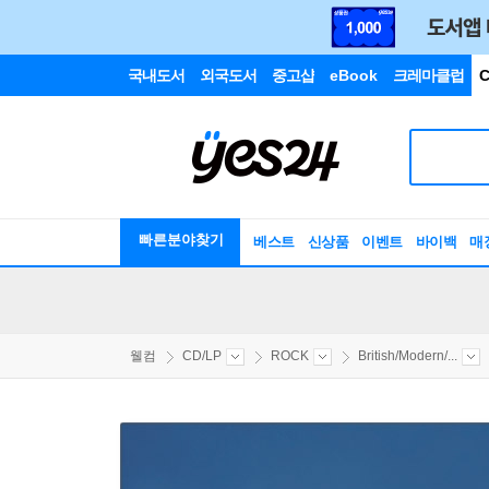
국내도서
외국도서
중고샵
eBook
크레마클럽
C
빠른분야찾기
베스트
신상품
이벤트
바이백
매
웰컴
CD/LP
ROCK
British/Modern/...