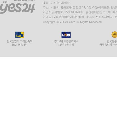
대표 : 김석환, 최세라
주소 : 서울시 영등포구 은행로 11, 5층~6층(여의도동,일신
사업자등록번호 : 229-81-37000 통신판매업신고 : 제 200
이메일 : yes24help@yes24.com 호스팅 서비스사업자 :
Copyright ⓒ YES24 Corp. All Rights Reserved.