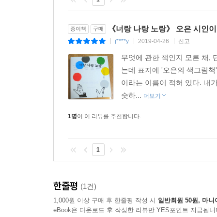
옐로는 천천히slow 흘러요flow. 때문에 옐로의 
애인fellow이 되기까지 오랜 시간이 걸려요. 옐
《너랑 나랑 노랑》 오은 시인이
종이책
구매
흩날리다가blow 좌절하기도 해요. 그러나 인내를 
j****y
2019-04-26
신고
|
|
|
나아간답니다plow. 당신과 한 베개pillow에 누워 
그리하여 마침내 버드나무willow 가지에 걸린 상처
무엇에 관한 책인지 모른 채,
기억에서 지워버렸던 알파벳 Y를 다시 발견한 거예
는데 표지에 '오은의 색그림책
이라는 이름이 적혀 있다. 내가
이번엔 색이, 미술이 주제였지만 결국 오은이 하고
슷하...
더보기
내일을 불러오는 게 내 일이라는 생각이 들었다”
1명
이 이 리뷰를 추천합니다.
예전처럼 감각하지 않을 것이며, 우리의 수용체는
(發狂)”(49쪽)하는 오은의 추종자가 되어 있을지도
않을까” 도발하는 그는, 마티스의 빨강처럼 자
1
황금색이며, 보초니의 녹색 숲처럼 달린다.
한줄평
(1건)
1,000원 이상 구매 후 한줄평 작성 시
일반회원 50원, 마니
eBook은 다운로드 후 작성한 리뷰만 YES포인트 지급됩니