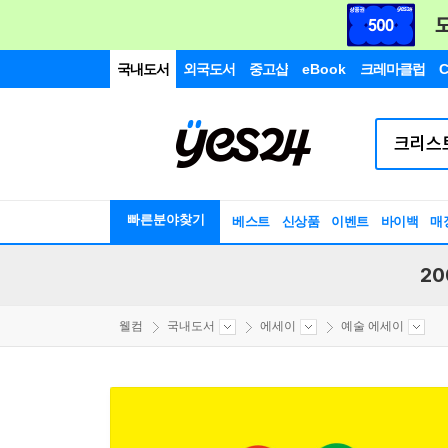
국내도서
외국도서
중고샵
eBook
크레마클럽
C
빠른분야찾기
베스트
신상품
이벤트
바이백
매
20
웰컴
국내도서
에세이
예술 에세이