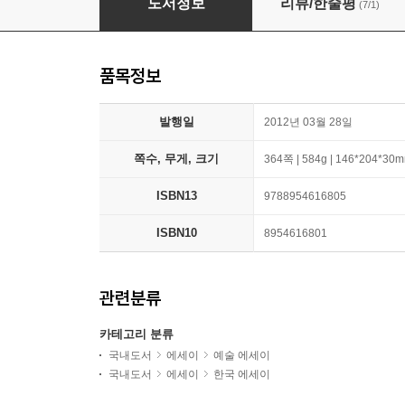
도서정보
리뷰/한줄평
(7/1)
품목정보
발행일
2012년 03월 28일
쪽수, 무게, 크기
364쪽 | 584g | 146*204*30
ISBN13
9788954616805
ISBN10
8954616801
관련분류
카테고리 분류
국내도서
에세이
예술 에세이
국내도서
에세이
한국 에세이