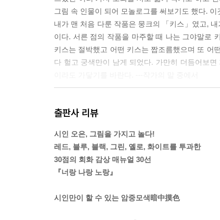
그림 속 인물이 되어 모놀로그를 써보기도 했다. 이
내가 맨 처음 다룬 작품은 뭉크의 「키스」였고, 
이다. 서른 점의 작품을 마주할 때 나는 그야말로 
키스는 절박했고 어떤 키스는 짭조름했으며 또 어떤
다 헐고 궁색만이 남게 되었다. 가만히 더듬어보면 
이라도 가닿기를 바란다. ---작가의 말 중에서
블루는 흘러요. 블루는 멈춰 있어도 흐르는 것처럼 
출판사 리뷰
이든 될 수 있고 무엇이든 할 수 있다고 믿지요. 따라
요. 어떤 영화감독은 블루를 가지고 벨벳velvet을
시인 오은, 그림을 가지고 놀다!
y과 결합해서 사람들에게 피로를 안겨다주기도 하지만
레드, 블루, 블랙, 그린, 옐로, 화이트를 투과한
희망을 놓지 않아요. 약간 괴팍한 구석도 있지만 사
30점의 회화 감상 매뉴얼 30선
묻힌 사람들이 스스로 넘실거릴 수 있게끔 도와주지요. 그
『너랑 나랑 노랑』
너는 분명히 있지만 아무 데에도 없었다. 너는 어디
시인만이 할 수 있는 암중모색暗中摸色
지 찾아왔다. 나는 너의 눈을 사랑한다. 너의 코를,
너의 폐와 쓸개를, 노란 피가 흐르는 너의 혈관과 