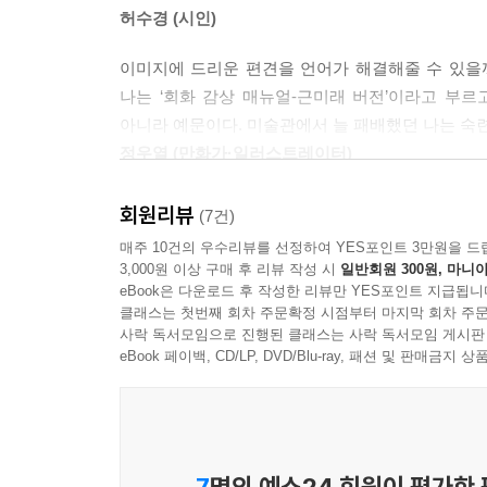
사이의 간극을 메운다. 타일 사이를 반투명하게 마
허수경 (시인)
레드 카펫red carpet은 누구나 한 번쯤 서고 싶
이미지에 드리운 편견을 언어가 해결해줄 수 있을까
(17쪽)
나는 ‘회화 감상 매뉴얼-근미래 버전’이라고 부르
아니라 예문이다. 미술관에서 늘 패배했던 나는 숙
레드는 고도로 고고하고 도도하다.(20쪽)
정우열 (만화가·일러스트레이터)
맥도널드의 맥이 빠지고 코카콜라의 코가 납작해지는
방금 책을 덮은 독자로서 확신컨대 오은이 책상 
회원리뷰
(7건)
것이다. 레드, 블루, 화이트, 옐로, 그린, 블랙에
매주 10건의 우수리뷰를 선정하여 YES포인트 3만원을 드
왜 정기(精氣)를 푸르다고 하는지 알 것 같기도 해요.
하나로 꿰는 실은 운율이다. 『너랑 나랑 노랑』은
3,000원 이상 구매 후 리뷰 작성 시
일반회원 300원, 마니아
읽힌다. 그래서 책장을 넘기는 내내 표제 음악을
eBook은 다운로드 후 작성한 리뷰만 YES포인트 지급됩니
화이트는 여리고 세심해요white-glove. 화이트는
클래스는 첫번째 회차 주문확정 시점부터 마지막 회차 주문
불러주면 좋겠다는 희망을 품었다.
사락 독서모임으로 진행된 클래스는 사락 독서모임 게시판
(중략) 이렇듯 화이트는 백혈구white cell처
김혜리 (씨네21 기자)
eBook 페이백, CD/LP, DVD/Blu-ray, 패션 및 판매금
떠올리지요. 화이트는 눈 내리는 크리스마스white chr
그녀들은 공정한 판단white light을 내리기 위해
별똥별이 떨어져요.(126-127쪽)
7
명의 예스24 회원이 평가한
베이킹 파우더를 잔뜩 뿌린 밀가루 반죽처럼, 모든 것들