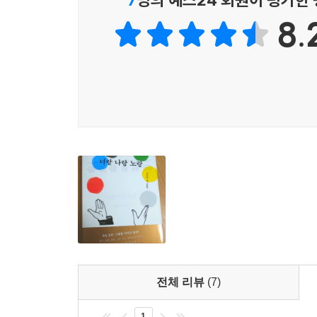
노란 사다리(目). 우리가 보고 느끼는 온갖 뿌리들이
8.
바라보자. 노란 이불을 덮고 있던 병아리가 갑자기 고
그러나 오은의 목소리만 들리는 것은 아니다. 분명 
메리 커셋은 정말 푸른 소파에 앉은 소녀처럼 입
어느새 시가 되며, 그 스스로가 시가 되기에 가장 
어느새 키르히너와 함께 제1차 세계대전이 터지기 
바라보며 색을 수련(修練)한다.
이상해 요상해 괴상해, 그러나 아름다워
운문과 산문 사이, 문학과 미술 사이를 지그재그로 
“세련을 ?련하는 법을 모릅니다”(317쪽) 하고 
그림을 전혀 새롭게 보고, 거의 알려지지 않은 그
가볍지 않은 마침표를 찍는다. 실눈을 뜨거나 동
전체 리뷰
(7)
정보들이 우리의 뇌를, 심장을 두드린다.
1