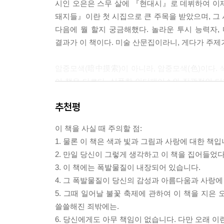
시인 오은은 스무 살에 『현대시』로 데뷔하여 이제
분비되는 너의 눈물과 너의 콧물을 사랑한다. 너의 
돼지들』이란 첫 시집으로 큰 주목을 받았으며, 그
나는 너에게 전적으로 예속되어 있다.
다음에 뭘 할지 궁금해했다. 놀라운 투시 능력자,
결과가 이 책이다. 미술 산문집이라니, 게다가 주제
---pp.186-187
암중모색(暗中摸索)이 아니라, 암중모색(色)이다. 
이 책은 다르다. 심플한 인터페이스와 직관적인 디
끼어들었으며, 색보다 선이, 선보다 더 꼬불꼬불한
추천평
쓰지도 않았을 거다. 시인이 레드의 정열에 사로
밝아지고 그린의 싱그러움에 도취되었다가 종래에는
이 책을 사실 때 주의할 점:
1. 물론 이 책은 색과 빛과 그림과 사랑에 대한 책
카드뮴옐로와 니코틴옐로는 얼마나 가까운가
2. 만일 당신이 그렇게 생각하고 이 책을 집어들었다
3. 이 책에는 폭발물질이 내장되어 있습니다.
한없이 투명에 가까운 블루와 네이비블루는 얼마나 또
4. 그 폭발물질이 당신의 감성과 아름다움과 사랑에
어쩔 수 없는 어긋남이 시인을 슬프게 한다. 그 슬
5. 그때 일어날 불꽃 축제에 관하여 이 책을 지은
한국어만으로 시를 쓰는 시인이 아니다. 영어도 
쓸쓸해진 죄밖에는.
스페인어의 더블 R을 끝없이 굴릴지도 모른다. 그의
6. 당신에게도 아무 책임이 없습니다. 다만 오래 이