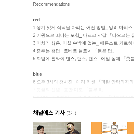
Recommendations
red
1 생기 있게 식탁을 차리는 어떤 방법_ 앙리 마티스
2 기원으로 떠나는 모험_ 마르크 샤갈 「타오르는 
3 미치기 싫은, 미칠 수밖에 없는_ 에른스트 키르
4 춤추는 첨탑_ 로베르 들로네 「붉은 탑」
5 화염에 휩싸여 댄스, 댄스, 댄스_ 에밀 놀데 「촛
blue
6 오후 3시의 청사진_ 메리 커셋 「파란 안락의자
7 붓끝의 신념_ 호안 미로 「블루 II」
8 저녁의 수수께끼들_ 르네 마그리트 「아른하임의
9 미드나이트블루를 먹다_ 파블로 피카소 「맹인의
채널예스 기사
10 수련 옆에서 수련하기_ 클로드 모네 「수련」
(3개)
white