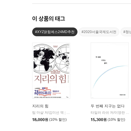
이 상품의 태그
#XYZ얽힘예스24MD추천
#2020서울국제도서전
#청
지리의 힘
두 번째 지구는 없다
팀 마샬 저/김미선 역
사이
타일러 라쉬 저/이영란 감수
|
18,000
원
(10% 할인)
15,300
원
(10% 할인)