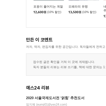
포옹이 풀어지는 계절
오페라의 유령
네
주
12,600
원
(10% 할인)
13,500
원
(10% 할인)
1
만든 이 코멘트
저자, 역자, 편집자를 위한 공간입니다. 독자들에게 전하고
접수된 글은 확인을 거쳐 이 곳에 게재됩니다.
독자 분들의 리뷰는 리뷰 쓰기를, 책에 대한 문의는 1:
예스24 리뷰
2020 서울국제도서전 ‘얽힘’ 추천도서
엄지혜 (eumji01@yes24.com)