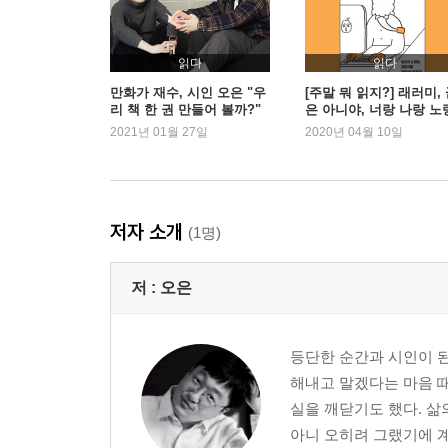
11 홀로 개화해서 함께 만발하기_ 에드가 드가 「
12 따듯한 멜랑콜리_ 모리스 위트릴로 「파리의 
13 감동의 기하학_ 카지미르 말레비치 「흰색 위의
읽다
읽다
14 눈물을 위하여_ 알프레드 시슬레 「루브시엔느
만화가 재수, 시인 오은 "우
[주말 뭐 읽지?] 래러미,
리 책 한 권 만들어 볼까?"
은 아니야, 너랑 나랑 노
15 내일은 천천히, 그러나 반드시_ 이브 탕기 「내
2021년 01월 27일
2020년 04월 10일
yellow
16 언제나 있는 이름, 동시에 어디에도 없는 이름
17 너는 이상해_ 파울 클레 「회전하는 집」
저자 소개
(1명)
18 이글거리는 밀밭_ 빈센트 반 고흐 「수확하는 
19 옐로 인 모션_ 프란츠 마르크 「노란 소」
저 :
오은
20 2인 1색, 2인 3각_ 구스타브 클림트 「키스」
등단한 순간과 시인이 된
해내고 말겠다는 마음 때
실을 깨닫기도 했다. 삶
아니 오히려 그랬기에 계