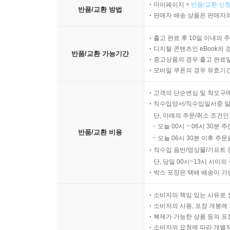
마이페이지 >
반품/교환 신청
반품/교환 방법
판매자 배송 상품은 판매자와
출고 완료 후 10일 이내의 
디지털 콘텐츠인 eBook의 
반품/교환 가능기간
중고상품의 경우 출고 완료일
모바일 쿠폰의 경우 유효기간(
고객의 단순변심 및 착오구
직수입양서/직수입일서중 일
단, 아래의 주문/취소 조건인
오늘 00시 ~ 06시 30분 
반품/교환 비용
오늘 06시 30분 이후 주문
직수입 음반/영상물/기프트 
단, 당일 00시~13시 사이
박스 포장은 택배 배송이 가
소비자의 책임 있는 사유로 
소비자의 사용, 포장 개봉에 
복제가 가능한 상품 등의 포장을 
소비자의 요청에 따라 개별