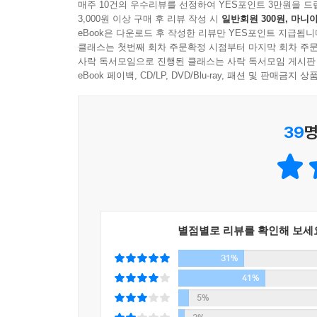
매주 10건의 우수리뷰를 선정하여 YES포인트 3만원을 드
언뜻 보면 어려워 보이는 이 책은 총 5부로 구성되
3,000원 이상 구매 후 리뷰 작성 시
일반회원 300원, 마니아
자동적 활동과 시스템 2의 통제적 활동의 차이를 설
eBook은 다운로드 후 작성한 리뷰만 YES포인트 지급됩니
이유를 보여준다.
클래스는 첫번째 회차 주문확정 시점부터 마지막 회차 주문
사락 독서모임으로 진행된 클래스는 사락 독서모임 게시판
2부에서는 판단 휴리스틱을 다룬 최신 연구결과를
eBook 페이백, CD/LP, DVD/Blu-ray, 패션 및 판매금
맞춘다. 우리는 쉽게 연상하면서 생각하고, 은유적
주제는 통계적 사고의 어려움이다. 여기서는 우리 
확실히 이해하지 못하는 무능력에 대해서 말이다.
39
명
우연과 운의 역할은 과소평가한다.
4부에서는 “의사결정의 성격과 경제 주체들은 합
전망 이론의 핵심 개념? 대한 현대적 관점도 펼
분리해 다루려는 불행한 경향과, 선택 문제들의 비
별점별로 리뷰를 확인해 보세
있는 이런 결과들은 표준경제학에서 선호되는 합리
31%
5부에서는 두 가지 자아, 즉 경험 자아와 기억 자
41%
재미있는 어떤 것도 하지 않고 오직 사진만 열심히 
5%
선택할 때 자연스럽게 기억 자아의 지도를 받는다. 