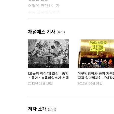
어떻게 판단하는가
쉬운 질문에 답하기
2 휴리스틱과 편향 Heuristics and Biases
채널예스 기사
(4개)
적은 숫자의 법칙
닻
가용성의 과학
가용성 폭포
톰 W의 전공
읽다
읽다
적은 게 더 가치 있다
[오늘의 이야기] 조선ㆍ중앙
야구방망이와 공의 가격
ㆍ동아ㆍ뉴욕타임스가 선택
각각 얼마일까? -『생각
원인이 통계를 이긴다
한 올해 최고의 책
관한 생각』
2012년 12월 18일
2012년 06월 01일
평균으로의 회귀
직관적 예측 길들이기
3 과신 Overconfidence
저자 소개
(2명)