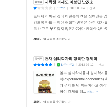
대학생 과제도 이보단 낫겠소.
종이책
j*****2
2012-05-04
신고
|
|
|
도대체 어찌된 것이 이런류의 책을 십여권을 
없도록 만드는 이런 허접한 번역은 아주 치가 
을 내고도 부끄럽지 않은가?아마 번역한 양반도
20명
이 이 리뷰를 추천합니다.
천재 심리학자의 행복한 경제학
종이책
k********2
2012-05-12
신고
|
|
|
일부 심리학자들과 경제학자들
학(experimental eco
와 경제를 먼 학문이라고 생각
하여 경제를 해...
더보기
18명
이 이 리뷰를 추천합니다.