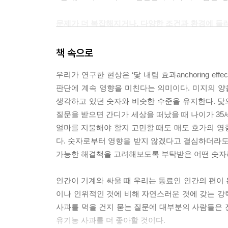
문제가 더 복잡해지거나, 다양한 조건과 환경에 둘
이 책 『생각에 관한 생각』은 (이렇게 통제된 단순
책 속으로
라는 의문으로 출발한다. 우선 우리가 판단을 내리
우리가 연구한 현상은 ‘닻 내림 효과anchoring e
관'
과 조금 더 곰곰이 생각해 답을 찾게 해준
'느
판단에 계속 영향을 미친다는 의미이다. 미지의 양
내리는 수많은 선택과 판단은 우리도 모르게 은말
생각하고 있던 숫자와 비슷한 수준을 유지한다. 닻의
'인간은 비합리적이다.' 라는 명제를 주장하는 것을
질문을 받으면 간디가 세상을 떠났을 때 나이가 35
얼마를 지불해야 할지 고민할 때도 매도 호가의 영향
물론 이는 필연적으로 '인간은 이성적인 노력으로 최
다. 숫자로부터 영향을 받지 않겠다고 결심하더라도 
알려진, 이른바 '행동 경제학'의 근간을 이루는 것
가능한 해결책을 고려해보도록 부탁받은 어떤 숫자라도‘
경제학상을 수상한 바 있다.) 저자의 시선에서는
서브프라임 모기지 사태와 같은 거품이 되풀이 될 수
인간이 기계와 싸울 때 우리는 동료인 인간의 편이
이나 인위적인 것에 비해 자연스러운 것에 갖는 강
하루에 열두 번도 더 찾아오는 선택의 순간(그게 개
사과를 먹을 건지 묻는 질문에 대부분의 사람들은 
'빠른 직관' 으로 조금 손해를 보았을 수도 있고, 
유기농 사과를 더 좋아할 것이다.
판단은 오롯이 주체자의 몫이다. 혹시 자신의 판단