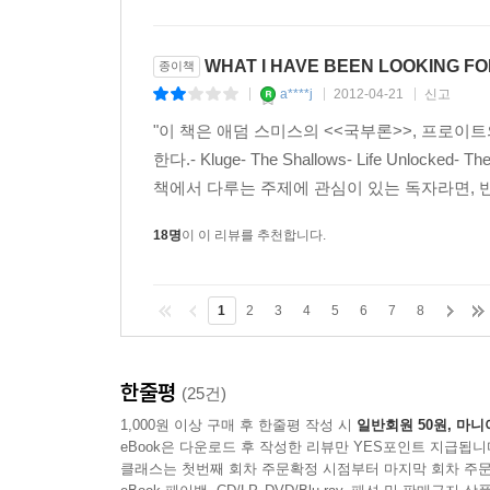
WHAT I HAVE BEEN LOOKING F
종이책
a****j
2012-04-21
신고
|
|
|
"이 책은 애덤 스미스의 <<국부론>>, 프로이
한다.- Kluge- The Shallows- Life Unlocked- Th
책에서 다루는 주제에 관심이 있는 독자라면, 반
18명
이 이 리뷰를 추천합니다.
1
2
3
4
5
6
7
8
한줄평
(25건)
1,000원 이상 구매 후 한줄평 작성 시
일반회원 50원, 마니
eBook은 다운로드 후 작성한 리뷰만 YES포인트 지급됩니
클래스는 첫번째 회차 주문확정 시점부터 마지막 회차 주문