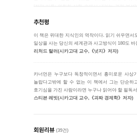
았기에 똑같은 위치에 있다. 이 단편적인 사례는 많
[전망 이론: 위험한 상황 속에서 내리는 결정 분석
는 어떤 행동 때문에 생긴 결과에 후회를 포함한 
관한 이 이론으로 인해 행동경제학이 그 태동을 
도박을 하지 않아서 손해를 보지 않았을 때보다 도박
추천평
도서들이 마치 유행처럼 서점가에 우후죽순 쏟아
손해의 경우에 두드러지며, 후회뿐 아니라 비난할 때도 마
베일을 벗었고, 그의 첫 대중교양서가 출간되자 정
이 책은 위대한 지식인의 역작이다. 읽기 쉬우면서도
그 책이 바로 《생각에 관한 생각》(김영사)이다. 
당신은 지금 휴가를 어디로 가서 무엇을 할지 정하
일상을 사는 당신의 세계관과 사고방식이 180도 바
설명한다. 직관을 뜻하는 ‘빠르게 생각하기(fast think
기억에 남는 색다른 휴가를 보내고 싶은가? 이러한
리처드 탈러(시카고대 교수,《넛지》저자)
달려드는 자동차를 피하는 동물적 감각의 순발력, 
수 있는 산업들이 속속 개발되고 있다. 리조트는 편
‘빠르게 생각하기’이다. 반면 전문가의 해결책이나 
행 사진은 마치 휴가와 여행의 목적이 그것인양 중요
사고방식이 ‘느리게 생각하기’이다. 이와 같은 빠
있지만, 사진은 기억 자아에게는 매우 유용하다. 경
카너먼은 누구보다 독창적이면서 흥미로운 사상가이
주제였다. 대니얼 카너먼은 ‘시스템 1’과 ‘시스템 
우리는 저장될 거라 기대하는 이야기와 기억 모음으로
놀랍다고밖에 할 수 없는 이 책에서 그는 단순하
적나라하게 설명한다. 직관적인 시스템 1은 경험이
때 자주 사용된다. 휴가 경험의 목표가 무엇인지 분
호기심을 가진 사람이라면 누구나 읽어야 할 필독서
조종한다. 이 책은 대부분 시스템 1의 작동 
격을 바꿔 놓는다. 자의적으로 기억할 만한 경험은 
스티븐 레빗(시카고대 교수,《괴짜 경제학》저자)
사이코드라마처럼 흥미롭게 다루고 있다.
---p.475
300년 전통경제학의 프레임을 완전히 뒤엎은 행동
회원리뷰
(39건)
대니얼 카너먼의 첫 번째 책!