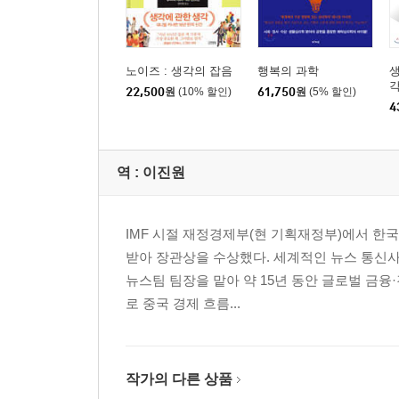
역전
프레임과 현실
노이즈 : 생각의 잡음
행복의 과학
생
5 두 자아 Two Selves
각
22,500
원
(10% 할인)
61,750
원
(5% 할인)
4
두 자아
인생이라는 이야기
행복 경험
역 :
이진원
삶에 관한 생각
IMF 시절 재정경제부(현 기획재정부)에서 한
결론
받아 장관상을 수상했다. 세계적인 뉴스 통신사인
감사의 글
뉴스팀 팀장을 맡아 약 15년 동안 글로벌 금융
참고자료
로 중국 경제 흐름...
작가의 다른 상품