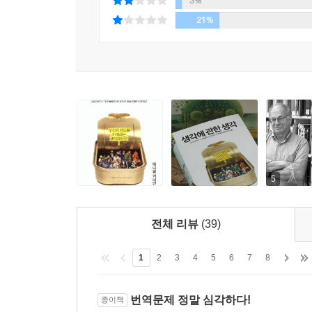
3%
측정하는 데도 적용된다. 한 몸에 있는 서로 다른
21%
심오한 질문을 제기한다.
2002년부터 기다려온 단 한 권의 책, 행동경제학
21세기 들어 분야를 막론한 여러 학문에서는 인간
환경과 운을 과소평가하는 인간의 특성을 신랄하게
그리고 이 모든 주장과 저서의 기본 원칙은 바로 
“애덤 스미스가 고전경제학의 아버지라면, 대니얼
마스터피스이지 역작이지만 그를 접하는 데 있어 너
5
이 책을 읽는 독자들은 소소한 곱셈 문제에서부터 그
사건 등 수많은 문제를 맞닥뜨리게 될 것이다. 가
문제들은 모두 위대한 사회과학 이론의 토대가 되
전체 리뷰
(39)
집중하여 문제들을 대하라. 어느덧 어려워보이던 이
1
2
3
4
5
6
7
8
들어 생경했던 시스템 1과 시스템 2라는 용어와 
편애했는지 깨닫게 될 것이다. 그리하여 개선하고자 
은 결국 인간의 행복을 증진시키기 위한 생각이며, 
번역문제 정말 심각하다!
종이책