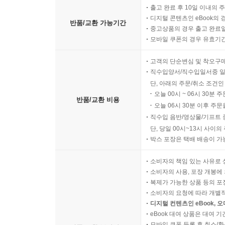
출고 완료 후 10일 이내의 
디지털 콘텐츠인 eBook의 
반품/교환 가능기간
중고상품의 경우 출고 완료일
모바일 쿠폰의 경우 유효기간(
고객의 단순변심 및 착오구
직수입양서/직수입일서중 일
단, 아래의 주문/취소 조건인
오늘 00시 ~ 06시 30분 
반품/교환 비용
오늘 06시 30분 이후 주문
직수입 음반/영상물/기프트 
단, 당일 00시~13시 사이
박스 포장은 택배 배송이 가
소비자의 책임 있는 사유로 
소비자의 사용, 포장 개봉에 
복제가 가능한 상품 등의 포장을 
소비자의 요청에 따라 개별
디지털 컨텐츠인 eBook, 
eBook 대여 상품은 대여 기
모바일 쿠폰 등록 후 취소/환