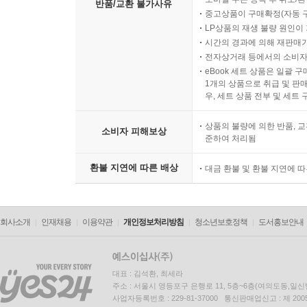
반품/교환 불가사유
중고상품이 구매확정(자동 
LP상품의 재생 불량 원인이 기
시간의 경과에 의해 재판매가
전자상거래 등에서의 소비자
eBook 세트 상품은 일괄 
1개의 상품으로 취급 및 판매
우, 세트 상품 전부 및 세트
상품의 불량에 의한 반품, 교
소비자 피해보상
준하여 처리됨
환불 지연에 따른 배상
대금 환불 및 환불 지연에 
회사소개
인재채용
이용약관
개인정보처리방침
청소년보호정책
도서홍보안내
대표 : 김석환, 최세라
주소 : 서울시 영등포구 은행로 11, 5층~6층(여의도동,일신
사업자등록번호 : 229-81-37000 통신판매업신고 : 제 200