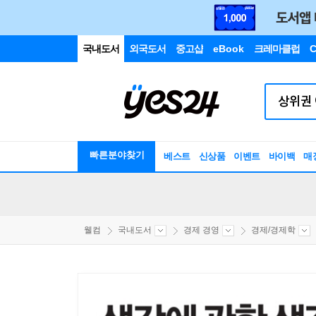
국내도서
외국도서
중고샵
eBook
크레마클럽
C
빠른분야찾기
베스트
신상품
이벤트
바이백
매
웰컴
국내도서
경제 경영
경제/경제학