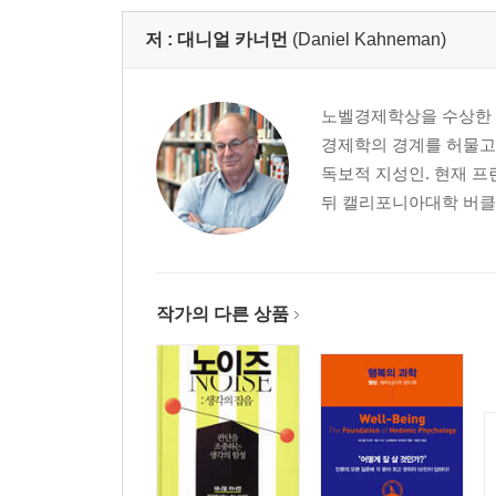
이해의 착각
저 :
대니얼 카너먼
(Daniel Kahneman)
정당성의 착각
직관 그리고 공식
언제 믿을 수 있을까
노벨경제학상을 수상한 
외부 관점
경제학의 경계를 허물고
자본주의의 엔진
독보적 지성인. 현재 
뒤 캘리포니아대학 버클
4 선택 Choices
베르누이의 오류
전망 이론
작가의 다른 상품
소유 효과
나쁜 사건들
4중 패턴
이례적 사건들
위험 정책
점수 매기기