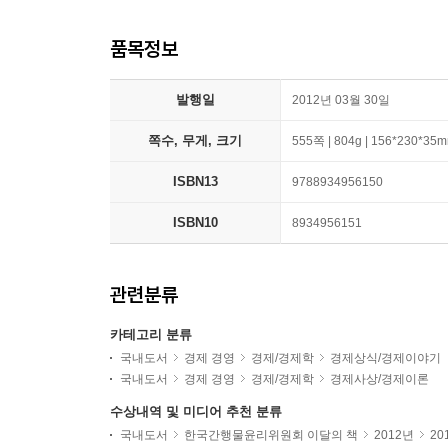
품목정보
발행일
2012년 03월 30일
쪽수, 무게, 크기
555쪽 | 804g | 156*230*35
ISBN13
9788934956150
ISBN10
8934956151
관련분류
카테고리 분류
국내도서
경제 경영
경제/경제학
경제상식/경제이야기
국내도서
경제 경영
경제/경제학
경제사상/경제이론
수상내역 및 미디어 추천 분류
국내도서
한국간행물윤리위원회 이달의 책
2012년
20