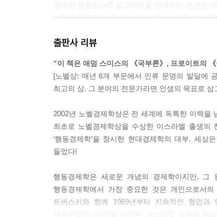
중대한 결정일수록 알고리즘을 반대하는 편견은 더
자신감을 가진 낙관주의자라면, 앞서 문제에서 10
대한 적대감은 더 약해질 가능성이 크다. 우리가 유
점점 더 늘어난다. 이제 대중은 스포츠 세계에서 신
출판사 리뷰
의지
하는 일이 늘어나면, 밀이 설명했던 결과의 패턴을 처음
“이 책은 애덤 스미스의 《국부론》, 프로이트의 《
[노벨상: 매년 6개 부문에서 인류 문명의 발달에
1) 폴은 A 회사의 주식을 보유하고 있다. 지난 일
최고의 상. 그 분야의 전문가라면 인생의 목표로 삼
다. 이제 그는 만일 B 회사 주식으로 갈아탔다면 1,2
2002년 노벨경제학상은 전 세계에 독특한 이력을
2) 조지는 B 회사의 주식을 보유하고 있다. 지난 일
최초로 노벨경제학상을 수상한 이스라엘 출생의 천
그대로 보유했다면 1,200달러를 더 벌 수 있었다는 
‘행동경제학’을 창시한 현대경제학의 대부. 세상은
들었다!
누가 더 후회가 크겠는가?
행동경제학은 새로운 개념의 경제학이지만, 그 
답은 명확하다. 응답자의 8퍼센트는 폴을, 92퍼센트
행동경제학에서 가장 중요한 것은 개인으로서의 인
이 결과는 이상하다. 객관적으로 봤을 때 두 사람이 
트버스키와 함께 1969년부터 지속적인 협업과
보유했다면 똑같은 액수의 돈을 더 벌었을 것이다.
던져주었다. ‘인간의 사고는 시스템적 오류에 취약