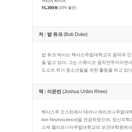
커리어 하이어
35. 모차르트 음악을 들으면 더 똑똑해질까?
15,300
원
(10% 할인)
36. 왜 사람들은 나 빼고는 모두 게으름뱅이일까?
37. 망상은 좋은 것일까?
38. 우리는 왜 개를 ‘개’라고 부를까?
저 :
밥 듀크
(Bob Duke)
39. 왜 우리는 아기고양이 비디오를 좋아할까?
40. 향수에 젖는 것은 좋을까, 나쁠까?
밥 듀크 박사는 텍사스주립대학교의 음악과 
감사의 글
을 맡고 있다. 그는 스튜디오 음악연주자이면
역자 후기
도소의 위기 청소년들을 위한 활동을 하고 있다
참고문헌
찾아보기(한국어 주제 및 용어 색인)
역 :
이은빈
(Joshua Unbin Rhee)
텍사스주 오스틴에서 태어나 애리조나주립대학교( The U
tive Neuroscience)을 전공하였으며, 
소재 캘리포니아주립대학교의 보건대학원에서 