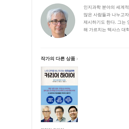
17. 우리의 사고는 일관성이 있을까?
인지과학 분야의 세계적
18. 우리가 믿는 것들은 일관성이 있을까?
많은 사람들과 나누고자
19. 외국어를 배우는 것은 왜 어려울까?
제시하기도 한다. 그는 
20. 왼쪽 뇌와 오른쪽 뇌는 다를까?
해 가르치는 텍사스 대학의
21. 어떻게 하면 작가의 벽을 극복할 수 있을까?
22. 실패는 필요한 것일까?
23. 우리가 눈으로 보는 것 중 얼마만큼이 사실일까
24. 벌주는 것은 효과가 있을까?
작가의 다른 상품
25. 왜 비교가 도움이 될까?
26. 왜 스트레스를 받으면 무너질까?
27. 우리는 물건을 살 때 어떻게 결정하는가?
28. 브레인스토밍을 가장 잘 하는 방법은 무엇일까?
29. 인터넷으로는 왜 의사소통이 잘 안 될까?
30. 일어나지도 않은 일을 기억하는 것이 가능할까?
31. 편견을 안 가질 수 있을까?
32. 인생에 끊이지 않는 짜증 나는 일들을 어떻게 
33. 상대방 마음을 읽는 독심술이 필요할까?
34. 도대체 뇌는 뭐 하는 기관인가?