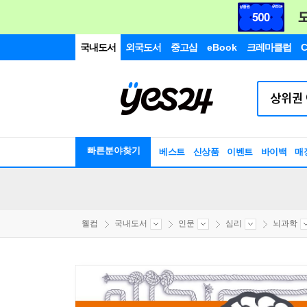
국내도서
외국도서
중고샵
eBook
크레마클럽
C
빠른분야찾기
베스트
신상품
이벤트
바이백
매
웰컴
국내도서
인문
심리
뇌과학