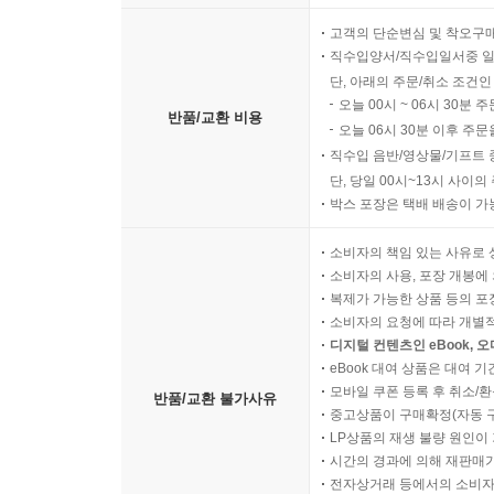
고객의 단순변심 및 착오구
직수입양서/직수입일서중 일
단, 아래의 주문/취소 조건인
오늘 00시 ~ 06시 30분 
반품/교환 비용
오늘 06시 30분 이후 주문
직수입 음반/영상물/기프트 
단, 당일 00시~13시 사이
박스 포장은 택배 배송이 가
소비자의 책임 있는 사유로 
소비자의 사용, 포장 개봉에 
복제가 가능한 상품 등의 포장을 
소비자의 요청에 따라 개별
디지털 컨텐츠인 eBook, 
eBook 대여 상품은 대여 기
모바일 쿠폰 등록 후 취소/환
반품/교환 불가사유
중고상품이 구매확정(자동 
LP상품의 재생 불량 원인이 기
시간의 경과에 의해 재판매가
전자상거래 등에서의 소비자