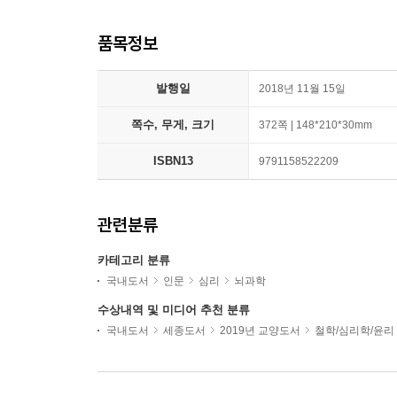
품목정보
발행일
2018년 11월 15일
쪽수, 무게, 크기
372쪽 | 148*210*30mm
ISBN13
9791158522209
관련분류
카테고리 분류
국내도서
인문
심리
뇌과학
수상내역 및 미디어 추천 분류
국내도서
세종도서
2019년 교양도서
철학/심리학/윤리