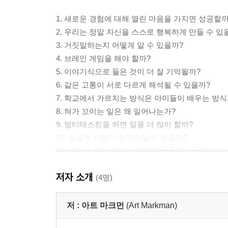
1. 새로운 경험에 대해 열린 마음을 가지면 성공할까
2. 우리는 정말 자신을 스스로 행복하게 만들 수 있
3. 거짓말하는지 어떻게 알 수 있을까?
4. 브레인 게임을 해야 할까?
5. 이야기식으로 들은 것이 더 잘 기억될까?
6. 같은 고통이 서로 다르게 해석될 수 있을까?
7. 학교에서 가르치는 방식은 아이들이 배우는 방식
8. 혀가 꼬이는 일은 왜 일어나는가?
9. 멀티태스킹을 하면 일을 더 많이 할까?
10. 성실한 사람이 창조적일 수 있을까?
11. 우리는 정말 우리 뇌의 10퍼센트만 사용할까?
12. 기억력은 반드시 쇠퇴하게 되어 있을까?
저자 소개
13. 영화에서 앞뒤가 안 맞는 것을 잡아내기가 왜 
(4명)
14. 자기도취에 빠진 사람은 다 똑같을까?
15. 나이가 들수록 정말 시간이 빨리 가는 걸까?
저 :
아트 마크먼
(Art Markman)
16. 왜 용서의 힘은 강력할까?