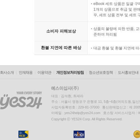
eBook 세트 상품은 일괄 
1개의 상품으로 취급 및 판매
우, 세트 상품 전부 및 세트
상품의 불량에 의한 반품, 교
소비자 피해보상
준하여 처리됨
환불 지연에 따른 배상
대금 환불 및 환불 지연에 
회사소개
인재채용
이용약관
개인정보처리방침
청소년보호정책
도서홍보안내
대표 : 김석환, 최세라
주소 : 서울시 영등포구 은행로 11, 5층~6층(여의도동,일신
사업자등록번호 : 229-81-37000 통신판매업신고 : 제 200
이메일 : yes24help@yes24.com 호스팅 서비스사업자 :
Copyright ⓒ YES24 Corp. All Rights Reserved.