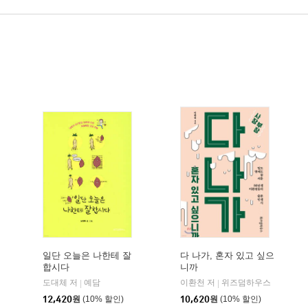
일단 오늘은 나한테 잘
다 나가, 혼자 있고 싶으
합시다
니까
도대체 저
예담
이환천 저
위즈덤하우스
|
|
12,420
원
(10% 할인)
10,620
원
(10% 할인)