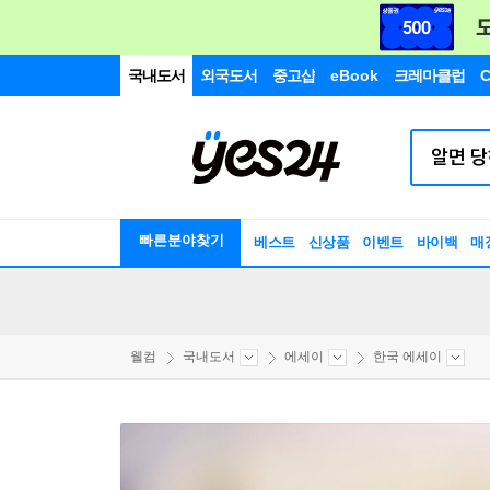
국내도서
외국도서
중고샵
eBook
크레마클럽
C
빠른분야찾기
베스트
신상품
이벤트
바이백
매
웰컴
국내도서
에세이
한국 에세이