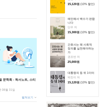
15,120
원
(10% 할인)
예민해서 백수가 편합
니다
단우 저
15,300
원
(10% 할인)
간호사는 왜 사회적
정의를 실천해야하는
가
권조반 저
25,000
원
대통령의 등 뒤 1미터
박진이 저
철 문학회 - 독서노트, 스티
15,120
원
(10% 할인)
년 08월 31일
펼쳐보기