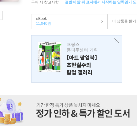
구매 시 참고사항
절반씩 앞,뒤 표지에서 시작하는 양쪽읽기 도
eBook
이 상품을 팔기
11,040원
프랑스
퐁피두센터 기획
[아트 팝업북]
초현실주의
팝업 갤러리