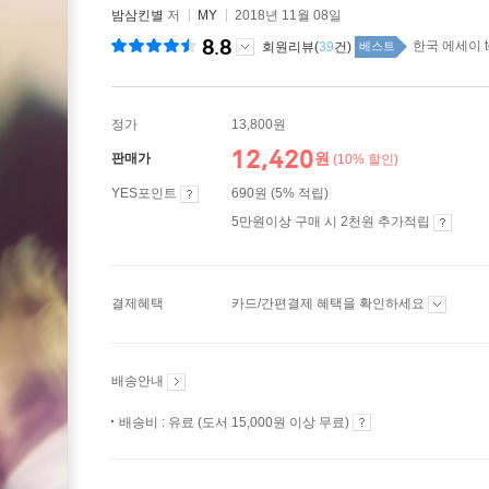
밤삼킨별
저
MY
2018년 11월 08일
8.8
한국 에세이 t
회원리뷰(
39
건)
베스트
정가
13,800원
12,420
원
판매가
(10% 할인)
YES포인트
690원 (5% 적립)
5만원이상 구매 시 2천원 추가적립
결제혜택
카드/간편결제 혜택을 확인하세요
배송안내
배송비 : 유료 (도서 15,000원 이상 무료)