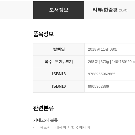
난 잘 지내고 있어요
도서정보
리뷰/한줄평
(35/4)
품목정보
발행일
2018년 11월 08일
쪽수, 무게, 크기
268쪽 | 370g | 140*180*20
ISBN13
9788965962885
ISBN10
8965962889
관련분류
카테고리 분류
국내도서
에세이
한국 에세이