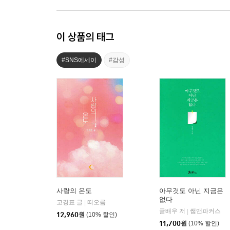
이 상품의 태그
#SNS에세이
#감성
사랑의 온도
아무것도 아닌 지금은
없다
고경표 글
떠오름
|
글배우 저
쌤앤파커스
|
12,960
원
(10% 할인)
11,700
원
(10% 할인)