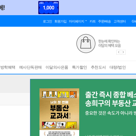
로그인
회원가입
마이페이지
카트
주문/배송
고객센터
Gl
름방학혜택
예사단독판매
이달의사은품
특가할인
추천도서
대량/법인