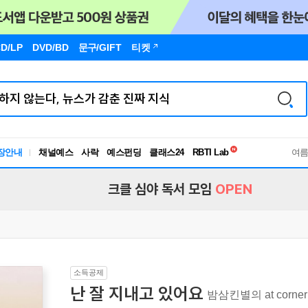
D/LP
DVD/BD
문구
/GIFT
티켓
독서유형검사
장안내
채널예스
사락
예스펀딩
클래스24
RBTI Lab
여
독서유형검사
크클 심야 독서 모임
OPEN
소득공제
난 잘 지내고 있어요
밤삼킨별의 at corner