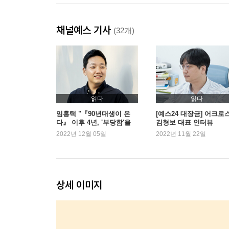
3. 90년대생의 첫 번째 특징: 간단하거나
채널예스 기사
줄임말이 전방위로 확대된 90년대생들의 언어 | 90
(32개)
이모티콘과 짤방 | “스압으로 다 읽지 못하겠음. 세 줄
뇌 | 앱 네이티브의 시대: 비선형적 사고로의 대전환
4. 90년대생의 두 번째 특징: 재미있거나
기승전병, 새로운 병맛 문화의 출현 | 제2의 전성기
읽다
읽다
문화 | 자아실현을 기본 욕구로 보았던 매슬로 | 재
임홍택 "『90년대생이 온
[예스24 대장금] 어크로
다』 이후 4년, '부당함'을
김형보 대표 인터뷰
말하다"
2022년 12월 05일
2022년 11월 22일
5. 90년대생의 세 번째 특징: 정직하거나
공무원 시험을 준비하는 또 하나의 이유 | 그들이 학
시대 | 이젠 면접 점수도 투명하게 공개되는 시대 |
상세 이미지
2부_90년대생이 직원이 되었을 때
1. 90년대생, 그들이 몰려온다