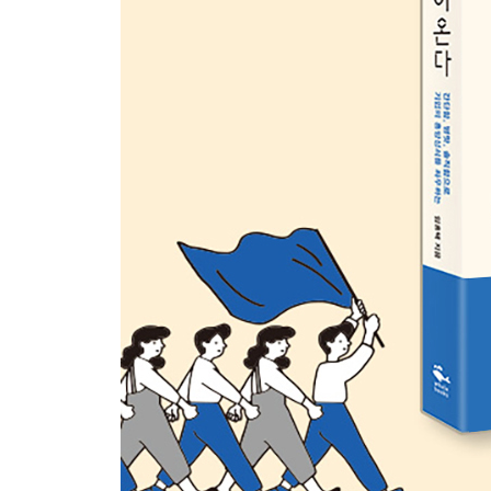
3부_90년생이 소비자가 되었을 때
1. 90년대생, 소비업계를 뒤흔들다
호갱의 탄생 그리고 반격 | 스마트 컨슈머와 스튜피
가정편의식 성장의 이면 | 고객센터로 전화를 하지 
큰 이유는?
2. 90년대생들이 바꿔버린 소비 지형도
대리점 밀어내기로 갑질의 대표 기업이 된 남양유업 |
역차별로 비판받는 현대자동차 | 맥도날드가 점차 
이끌다 | 스몰비어의 등장과 기존 프랜차이즈의 몰락 
Death 시키기
3. 90년대생의 마음 사로잡기
제품명까지 짧고 간단하게 | 번거로움을 없애는 기술의
유머 | 정직한 제품과 서비스만이 살아남는다 | 그