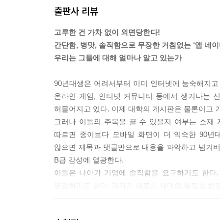
출판사 리뷰
기성세대가 젊은 세대의 창조적 가치를 적극적으로 
든 편향된 평가와 논의들이 사라질 것이다. 이와 함
고루한 건 가차 없이 외면당한다!
것이 중요하다. 세대론은 그렇게 세대 간의 포용력 
간단함, 병맛, 솔직함으로 무장한 거침없는 ‘앱 네
--- p.66
우리는 그들에 대해 얼마나 알고 있는가
중요한 것은 이 세대의 줄임말들은 그 범위가 무한
90년대생은 어려서부터 이미 인터넷에 능숙해지고 
줄임말은 단순히 그들만이 공유하는 문화를 넘어 
온라인 게임, 인터넷 커뮤니티 등에서 생겨나는 
말을 배우고 익히는 시대가 되었다.
허물어지고 있다. 이제 대학의 게시판은 물론이고 
--- p.73
그러나 이들의 주목을 끌 수 있을지 여부는 소재
따르면 종이보다 모바일 화면이 더 익숙한 90년
90년대생들의 의식은 기본적인 자아실현의 충족을 위
않으면 제목과 댓글만으로 내용을 파악하고 넘겨버
이들도 앞선 세대들과 마찬가지로 적자생존의 경쟁
B급 감성에 열광한다.
구를 가지고 있다는 점, 유희를 추구하며 살아간다
이들은 나아가 기업에 솔직함을 요구하기도 한다.
라고 생각하고 살아갈 것이다.
열광하기도 한다. 저자가 새로운 세대의 특징을 반
--- p.109
혼자 이룰 수 있는 건 없다!
과거 70년대생과 그 이전 세대에게 충성심이라는 것