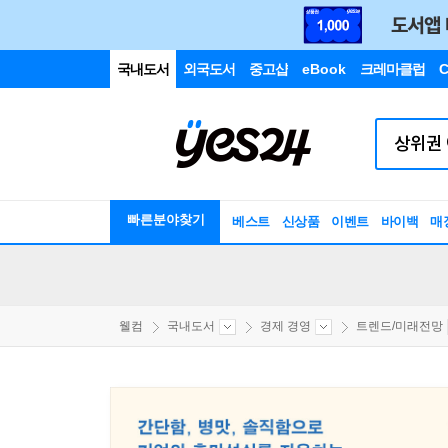
국내도서
외국도서
중고샵
eBook
크레마클럽
C
빠른분야찾기
베스트
신상품
이벤트
바이백
매
웰컴
국내도서
경제 경영
트렌드/미래전망