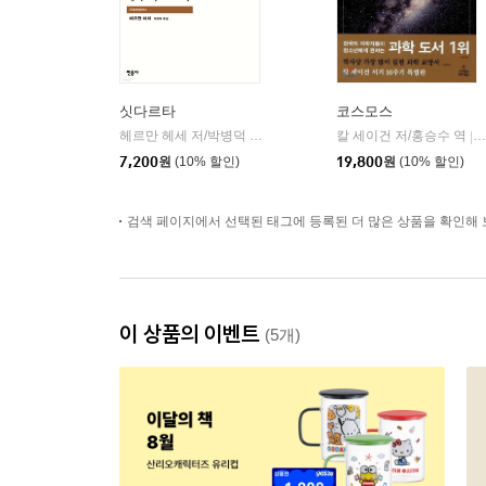
싯다르타
코스모스
헤르만 헤세 저/박병덕 역
민음사
칼 세이건 저/홍승수 역
|
|
7,200
원
(10% 할인)
19,800
원
(10% 할인)
검색 페이지에서 선택된 태그에 등록된 더 많은 상품을 확인해 
이 상품의 이벤트
(5개)