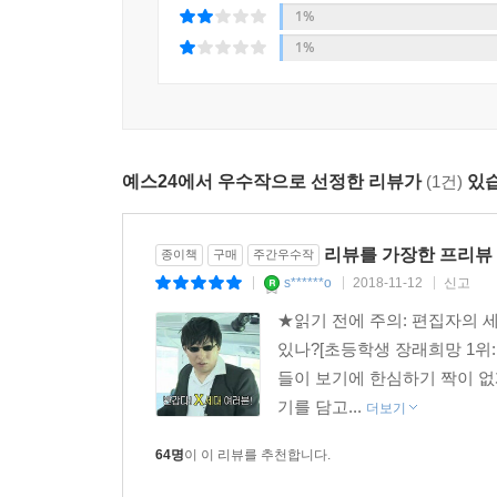
솔직함’으로 제시하는 것이다. 30~40대를 위한 ‘
1%
- 이지후_LS미래원 그룹교육담당 과장
1%
지금은 비즈니스의 모든 영역이 인공지능, 빅데이
미디어 분야에서도 예외가 아니다. 새로운 세상에
이들을 통해 성과를 내야 하는 모든 리더들에게 이 
예스24에서 우수작으로 선정한 리뷰가
(1건)
있습
- 전지석_CJ ENM E&M부문 미디어솔루션본부 
1990년대의 가장 큰 문화적 이벤트는 바로 서태
리뷰를 가장한 프리뷰 
종이책
구매
주간우수작
주었다. 우리는 당시 청소년기를 보낸 70~80년생에
s******o
2018-11-12
신고
|
|
|
그때 태어난 90년대생들에 대해서는 제대로 알지 못
★읽기 전에 주의: 편집자의 세
이 책은 대한민국의 90년대생들을 별도로 묶어 분석
있나?[초등학생 장래희망 1위: 
대한민국 미래는 한동안 그들의 무대가 될 것이다.
들이 보기에 한심하기 짝이 없
- 현웅재_한국푸드테크협회 사무총장
기를 담고...
더보기
다른 세대에 대해 이야기하는 글은 많다. 그리고
64명
이 이 리뷰를 추천합니다.
그다지 도움이 되지 않는다. 그러나 이 책은 