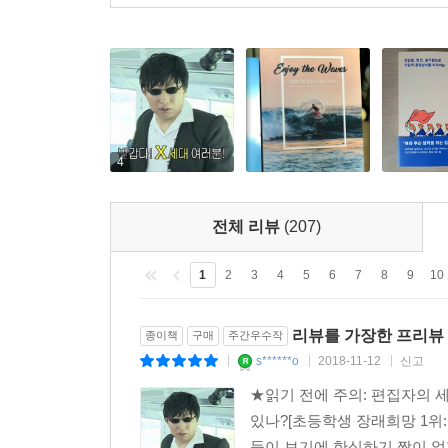
들여다보게 해준다. 기업의 교육 담당자와 마케터
있는 길을 제시하고 있다.
- 강성권_SAP Business Transformation Servic
4
전체 리뷰
(207)
1
2
3
4
5
6
7
8
9
10
리뷰를 가장한 프리뷰 
종이책
구매
주간우수작
s******o
2018-11-12
신고
|
|
|
★읽기 전에 주의: 편집자의 세
있나?[초등학생 장래희망 1위: 
들이 보기에 한심하기 짝이 없