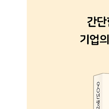
몰려드는 90년대생들에게 속수무책인 기업들 | 권력
미래가 달려있다고 말하는 경영자들 | 그들의 눈을 
2. 90년대생 인재의 특징들
로열티: 충성의 대상이 꼭 회사여야 하나요? | 워
선진국은 이미 30~40년 전부터 일과 삶의 균형 프
휴가를 쓰는 각기 다른 풍경 | 우리도 안식년을 바랍
꿈이 없습니다만
3. 새로운 시대, 새로운 고용
2018년 ‘주 52시간 근무 시대’의 개막 | 주 5
일주일에 4일만 일하는 날이 올까 | 변하는 노동 환
고용은 어떻게 될 것인가? | 새로운 세대는 새로운
4. 새로운 세대의 직원 관리 어떻게 할 것인가
폭스콘의 연쇄 투신 사건은 왜 일어났을까 | 강한 통제
욕구 충족 | 마시멜로 이야기의 함정 | 버티라 하지
있는가 | 그들의 이직을 막지 말고 도와라