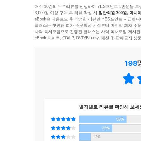
--- p.294
안내서, 임홍택의 《90년생이 온다》를 권하는 이유
매주 10건의 우수리뷰를 선정하여 YES포인트 3만원을 드
3,000원 이상 구매 후 리뷰 작성 시
일반회원 300원, 마니아
- 정재민_KAIST 정보미디어 경영대학원장
eBook은 다운로드 후 작성한 리뷰만 YES포인트 지급됩니
이러한 모습들을 보았을 때, 확실한 사실을 알 수 
클래스는 첫번째 회차 주문확정 시점부터 마지막 회차 주문
기지 않는다고 해서 그들에게 의견이나 불만
한국 경제의 고속 성장기는 끝났다. 게다가 인구 절
사락 독서모임으로 진행된 클래스는 사락 독서모임 게시판
이 없지는 않다는 것이다. 90년대생들의 참여를 
태어난 젊은 세대에 대한 이해가 얕고, 그 결과 ‘요
eBook 페이백, CD/LP, DVD/Blu-ray, 패션 및 판매금
의 성패가 달려 있다.
기업도 건강한 성장을 할 수 없다. 하물며 급격
--- p.325
사원으로서 어떻게 이해하고 함께해야 할지에 대한 
198
- 박병호_KAIST 경영대학 교수, 정보미디어 연구
내년부터 대학교에 입학하고 차세대 직원이 될 이
있어서 어떤 모습을 보일지 상상하기란 쉽지 않다. 
업무 특성상 90년대에 태어난 신입 사원들을 자주 
게 신세대의 타이틀을 내어주고 그들을 이해하기 위
이루며 성과를 만들어가야 할지에 대한 확실한 실
백전백패할 것임이 분명하다. 기성세대들에게 새로
--- p.330
- 박종욱_CJ인재원 신규인재육성팀장
별점별로 리뷰를 확인해 보세
50%
《트렌드 코리아 2019》의 저자인 서울대 소비자학
한다. 제품이나 서비스의 완성도와 상관없이 콘셉트
35%
방식으로 접근했다면, 이 책은 콘셉팅이라는 관점에
12%