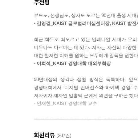
추천평
빠르게 변하는 세상에서는 누구나 기성세대가 된다
래에 대한 것이다. 충성의 대상이 다르고 그 의미도
새로운 세대와 함께 생존하기 위한 가이드
에 대한 충성심을 고취하는 것보다 자신들의 충성도
부모도, 선생님도, 상사도 모르는 90년대 출생 세
--- p.156
- 김영걸_KAIST 글로벌리더십센터장, KAIST 발
책에서 저자가 만난 많은 90년대생은 일과 삶의 
충족하려 한다. 그들은 회사가 평생 고용을 보장하
현재 우리나라도 일자리가 부족한 상태로, 이는 수요
최근 화두로 떠오르고 있는 밀레니얼 세대가 우리
삼는다. 안정을 추구하는 공무원을 선호하는 한편
00년대 출생자들이 본격적으로 입사를 하게 되는 
너무나도 다르다는 데 있다. 저자는 자신의 다양한 
사회적·경제적 환경에 적응하며 생존을 위해 각자 
수 있는 것이다. 실제로 한국의 90년대 출생자는 6
대한 철저한 이해를 원하는 모두에게 일독을 권한다
그러나 기성세대는 자신의 경험에 비추어 생각하기
시기가 올 수 있다.
- 이희석_KAIST 경영대학 대외부학장
그러나 저자는 과거의 경험이 더 이상 판단의 근거가
--- p.198
90년대생은 이제 무엇보다 ‘삶의 유희’를 추구
90년대생의 생각과 생활 방식은 독특하다. 앞으
386세대나 88만 원 세대 등의 용어를 지양하고 1
새로운 세대는 참여라는 말에는 긍정적이지만 참견에
경영대학에서 ‘디지털 컨버전스와 하이텍 경영’ 
저자는 나아가 90년대생뿐 아니라 이제는 2000년
없는 일이나 말 따위에 끼어들어 쓸데없이 아는 체하
저자이자 제자인 임홍택 군에게 의견을 구하곤 했다
또한 빠르게 변하는 세상에서 곧 기성세대가 될 것
정의에 따르면 그들은 자기와 어느 정도 관계있는 일
- 안재현_KAIST 경영대학 교수
위해 필요하다는 것을 이 책은 이야기하고 있다.
--- p.209
“학생들은 변하고 있다. 나는 그들과 함께 변하고 있
콘텐츠를 보는 시간도 아까운 이들은 큰 흥미가 없
연구실 책상머리에 이 글귀를 붙여두고 매일 스
이 끊기거나, 내용이 길거나, 굳이 볼 만큼 호기심
회원리뷰
지지해주는 것이다. 이제 생산의 주체이자 소비자인
(207건)