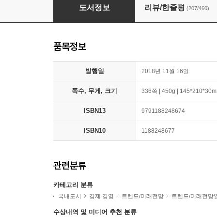
90년생이 온다
도서정보
리뷰/한줄평
(207/460)
품목정보
발행일
2018년 11월 16일
쪽수, 무게, 크기
336쪽 | 450g | 145*210*30
ISBN13
9791188248674
ISBN10
1188248677
관련분류
카테고리 분류
국내도서
경제 경영
트렌드/미래전망
트렌드/미래전망
수상내역 및 미디어 추천 분류