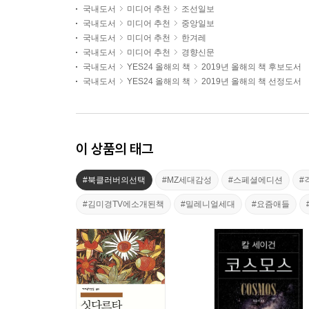
국내도서
미디어 추천
조선일보
국내도서
미디어 추천
중앙일보
국내도서
미디어 추천
한겨레
국내도서
미디어 추천
경향신문
국내도서
YES24 올해의 책
2019년 올해의 책 후보도서
국내도서
YES24 올해의 책
2019년 올해의 책 선정도서
이 상품의 태그
#북클러버의선택
#MZ세대감성
#스페셜에디션
#
#김미경TV에소개된책
#밀레니얼세대
#요즘애들