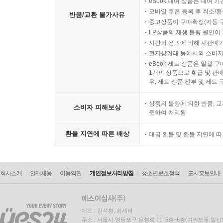
eBook 대여 상품은 대여 기
모바일 쿠폰 등록 후 취소/환
반품/교환 불가사유
중고상품이 구매확정(자동 
LP상품의 재생 불량 원인이 기
시간의 경과에 의해 재판매가
전자상거래 등에서의 소비자
eBook 세트 상품은 일괄 
1개의 상품으로 취급 및 판매
우, 세트 상품 전부 및 세트
상품의 불량에 의한 반품, 교
소비자 피해보상
준하여 처리됨
환불 지연에 따른 배상
대금 환불 및 환불 지연에 
회사소개
인재채용
이용약관
개인정보처리방침
청소년보호정책
도서홍보안내
대표 : 김석환, 최세라
주소 : 서울시 영등포구 은행로 11, 5층~6층(여의도동,일신