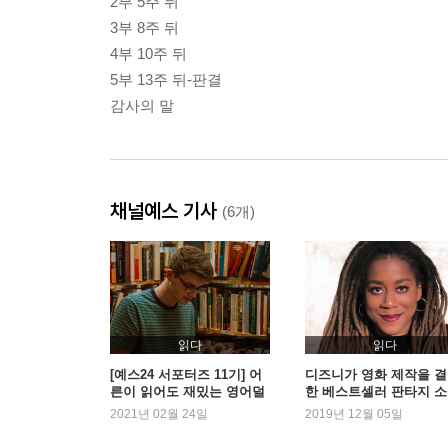
2부 5주 뒤
3부 8주 뒤
4부 10주 뒤
5부 13주 뒤-판결
감사의 말
채널예스 기사
(6개)
읽다
읽다
[예스24 서포터즈 11기] 어
디즈니가 영화 제작을 
른이 읽어도 재밌는 영어덜
한 베스트셀러 판타지 
트 소설 추천작
2021년 02월 24일
2019년 12월 05일