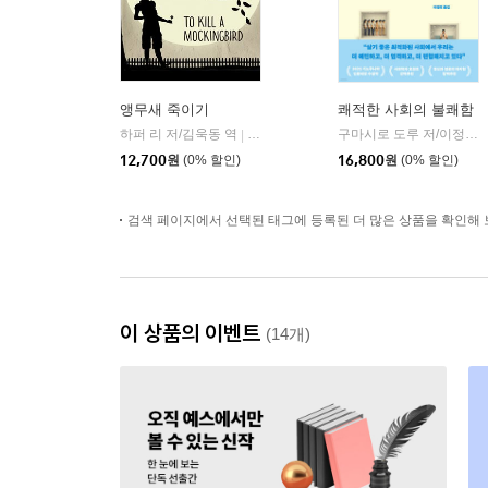
앵무새 죽이기
쾌적한 사회의 불쾌함
하퍼 리 저/김욱동 역
열린책들
구마시로 도루 저/이정미 역
|
12,700
원
(0% 할인)
16,800
원
(0% 할인)
검색 페이지에서 선택된 태그에 등록된 더 많은 상품을 확인해 
이 상품의 이벤트
(14개)