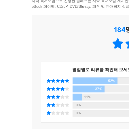
사락 독서모임으로 진행된 클래스는 사락 독서모임 게시판
투팍은 사회에서 소외되고 상처받아 내몰린 사람들을 가
eBook 페이백, CD/LP, DVD/Blu-ray, 패션 및 판매금
없는 하층민의 삶을 가리킨 것이며, 사회적 편견과 
있다. “내가 세상을 바꿀 수 있다고 말하지는 않
“아무것도 하지 않으면 달라지는 것이 없으니까.
184
거다”라고 말하며, 세상이 조금 더 나은 곳으로 나
“놀라운 데뷔작이다. 이 시대 고전으로 기억될 소설
앤지 토머스를 세계적인 작가 반열에 오르게 한 다
이 소설은 작가의 어린 시절 경험을 토대로 쓰여졌다
별점별로 리뷰를 확인해 보세
이후 이 이야기를 쓰기로 결심했다. 2009년 1
52%
사람들이 격노하며 미국 전역에 시위로까지 번진 
37%
오히려 가해자로 돌변한 이 사건은 수많은 시민들에
11%
0%
『당신이 남긴 증오』는 문학 에이전시에서 60번이
0%
작품은 『해리포터』와 『트와일라잇』을 잇는 영어
2018년 가을 21세기 폭스에서 제작한 영화가 개봉