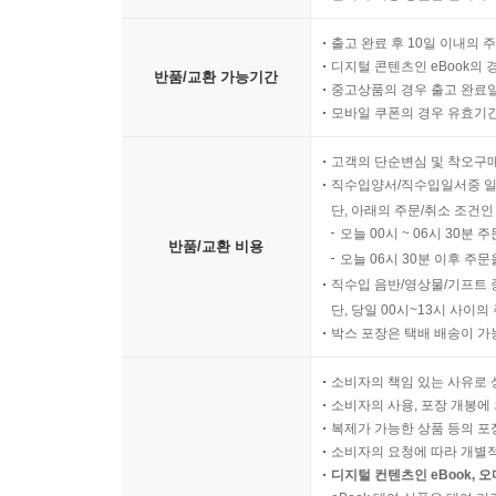
출고 완료 후 10일 이내의 
디지털 콘텐츠인 eBook의 
반품/교환 가능기간
중고상품의 경우 출고 완료일
모바일 쿠폰의 경우 유효기간(
고객의 단순변심 및 착오구
직수입양서/직수입일서중 일
단, 아래의 주문/취소 조건인
오늘 00시 ~ 06시 30분 
반품/교환 비용
오늘 06시 30분 이후 주문
직수입 음반/영상물/기프트 
단, 당일 00시~13시 사이
박스 포장은 택배 배송이 가
소비자의 책임 있는 사유로 
소비자의 사용, 포장 개봉에 
복제가 가능한 상품 등의 포장을 
소비자의 요청에 따라 개별
디지털 컨텐츠인 eBook, 