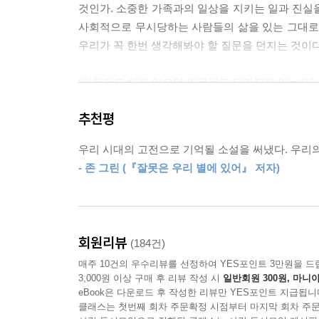
것인가. 소중한 가족과의 일상을 지키는 일과 진실을
사회적으로 무시당하는 사람들의 삶을 있는 그대로 
난 진실을 말했고 할 수 있는 모든 걸 했지만, 그
우리가 꼭 한번 생각해봐야 할 질문을 던지는 것이다
그의 인생은 어쩌고? 그는 한때 걷고 말하던 사람이
는 그저 죽어도 싼 폭력배가 되어버렸다.
“아무것도 하지 않으면 아무것도 달라지지 않는다”
현대사회 내 차별과 혐오를 첨예한 시선으로 그린 
--- p.394
추천평
“미국은 이민자의 나라지만 여전히 사회 주류는 백인
우리 시대의 고전으로 기억될 소설을 써냈다. 우리
배우로 20년 만에 평범한 중산층 가정의 아버지 역
- 존 그린 (『잘못은 우리 별에 있어』 저자)
혐오는 사회 곳곳에서 차별로써 존재하며, 수많은
총격을 당하거나 체포되는 비율도 두 배 이상 높다.
『당신이 남긴 증오』 역시 이러한 문제를 그리고 
회원리뷰
(184건)
무관심이 얼마나 폭력적일 수 있는지를 보여준다. 
매주 10건의 우수리뷰를 선정하여 YES포인트 3만원을 드
대중들은 선입견에 쉽게 휩싸인다.
3,000원 이상 구매 후 리뷰 작성 시
일반회원 300원, 마니아
eBook은 다운로드 후 작성한 리뷰만 YES포인트 지급됩니
책의 제목은, 인종차별을 노래한 힙합 씬의 전설 투팍(2p
클래스는 첫번째 회차 주문확정 시점부터 마지막 회차 주문