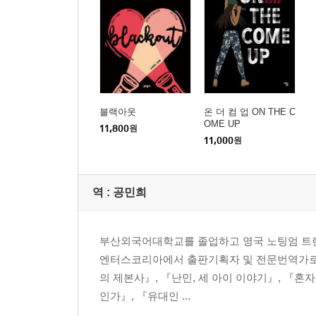
블랙아웃
온 더 컴 업 ON THE C
OME UP
11,800
원
11,000
원
역 :
공민희
부산외국어대학교를 졸업하고 영국 노팅엄 트렌
엔터스코리아에서 출판기획자 및 전문번역가로 활
의 제본사』, 『난민, 세 아이 이야기』, 『혼
인가』, 『유대인 ...