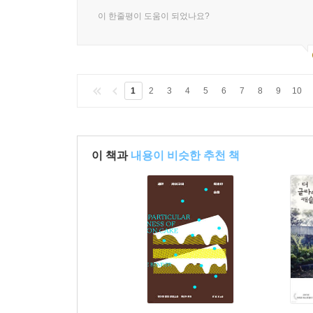
이 한줄평이 도움이 되었나요?
1
2
3
4
5
6
7
8
9
10
이 책과
내용이 비슷한 추천 책