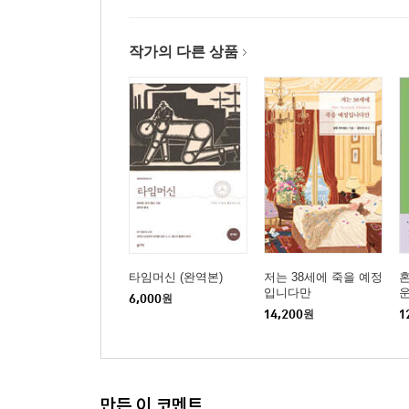
작가의 다른 상품
타임머신 (완역본)
저는 38세에 죽을 예정
혼
입니다만
운
6,000
원
14,200
원
1
만든 이 코멘트