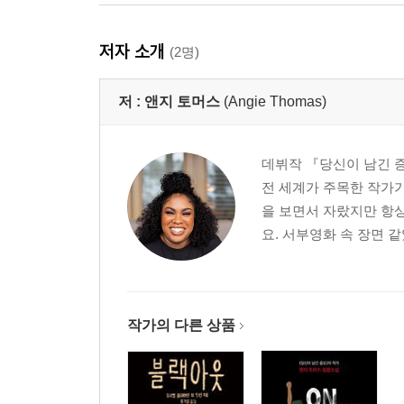
저자 소개
(2명)
저 :
앤지 토머스
(Angie Thomas)
데뷔작 『당신이 남긴 증
전 세계가 주목한 작가가
을 보면서 자랐지만 항상
요. 서부영화 속 장면 같
작가의 다른 상품