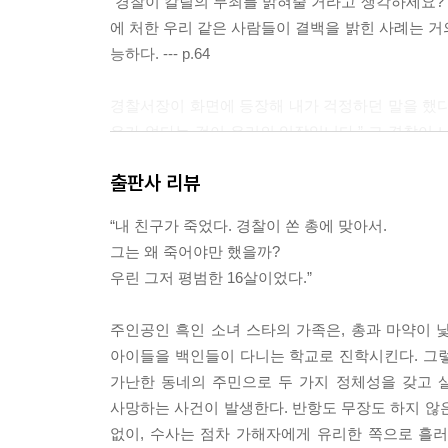
“경찰이 칼릴의 무죄를 밝혀줄 거라고 생각하세요?”
에 처한 우리 같은 사람들이 결백을 밝힌 사례는 거의
능하다. --- p.64
경찰서장이 화면에 등장해 내가 걱정하던 말을 했다.
유가 없다는 것이 우리의 입장입니다.” 그 경찰이 
이제 그 경찰은 무죄가 되었다. --- p.145
출판사 리뷰
“그래서 사람들이 큰 목소리를 내는 거죠? 우리가 아
“내 친구가 죽었다. 경찰이 쏜 총에 맞아서.
럼 저도 가만히 있어서는 안 되겠네요.” 아빠는 가
그는 왜 죽어야만 했을까?
한 존재다. 난 항상 아빠의 딸이고 내가 가만히 있
우린 그저 평범한 16살이었다.”
제가 아니다. 우리에 관한 거다. 우리 모두. 우리
사람들 말이다. 내 침묵은 우리에게 도움이 되지 않는다. 
주인공인 흑인 소녀 스타의 가족은, 총과 마약이 낯
아이들을 백인들이 다니는 학교로 진학시킨다. 그
난 칼릴이 억지로 마약을 팔았다고 세상이 알게 하고 
가난한 동네의 주민으로 두 가지 정체성을 갖고 살
일한 이유고, 그는 한 번도 그런 삶을 살고 싶어
사망하는 사건이 발생한다. 반항도 무장도 하지 않
이해가 가지 않아요. 미디어는 항상 그가 했을 법한 
없이, 수사는 점차 가해자에게 유리한 쪽으로 흘러
소 받을 수 있는 건가요?” --- p.294