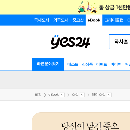
국내도서
외국도서
중고샵
eBook
크레마클럽
C
빠른분야찾기
베스트
신상품
이벤트
바이백
매
웰컴
eBook
소설
영미소설