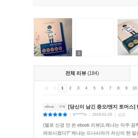
2
전체 리뷰
(184)
1
2
3
4
5
6
7
8
9
10
[당신이 남긴 증오/앤지 토머스] 별
eBook
구매
h******o
2019-01-25
신고
|
|
|
(별로 신경 안 쓴 ebook 리뷰)1.케냐는 
려보시겠다?" 케냐는 드나시아가 자신이 한 말을