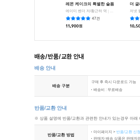
레몬 케이크의 특별한 슬픔
더 글
에이미 벤더 저/황근하 역
멜라이트
저넷 
|
47건
11,900
원
10,5
배송/반품/교환 안내
배송 안내
구매 후 즉시 다운로드 가능
배송 구분
배송비 : 무료배송
반품/교환 안내
※ 상품 설명에 반품/교환과 관련한 안내가 있는경우 아래 
마이페이지 >
반품/교환 신청
반품/교환 방법
판매자 배송 상품은 판매자와