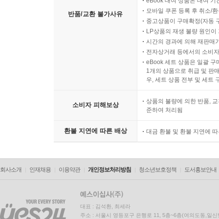
eBook 대여 상품은 대여 기
모바일 쿠폰 등록 후 취소/환
반품/교환 불가사유
중고상품이 구매확정(자동 
LP상품의 재생 불량 원인이 기
시간의 경과에 의해 재판매가
전자상거래 등에서의 소비자
eBook 세트 상품은 일괄 
1개의 상품으로 취급 및 판매
우, 세트 상품 전부 및 세트
상품의 불량에 의한 반품, 교
소비자 피해보상
준하여 처리됨
환불 지연에 따른 배상
대금 환불 및 환불 지연에 
회사소개
인재채용
이용약관
개인정보처리방침
청소년보호정책
도서홍보안내
대표 : 김석환, 최세라
주소 : 서울시 영등포구 은행로 11, 5층~6층(여의도동,일신