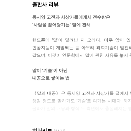
출판사 리뷰
관점이란 필연적으로 위치의 제약을 받을 수밖에 
동서양 고전과 사상가들에게서 전수받은
어렵다면, 역지사지하고 반성해 보는 것이다. 그러면 
‘사람을 끌어당기는’ 말에 관해
바디우 말에 따르면 진리가 되는 관점을 확립할 때 
핸드폰에 ‘말’이 밀려난 지 오래다. 마주 앉아
식을 갖춘다. 그로 인해 언어생활이 전환된다. 따
인공지능이 개발되는 등 아무리 과학기술이 발전해
된다. -51쪽
같으며, 이것이 인문학에서 말에 관한 사유를 놓지 
말이 ‘기술’이 아닌
3단계 [말이 깊어지려면]
내공으로 쌓이는 법
지성과 견문을 더 넓히려면 어렵고 불편한 글을 읽어
《말의 내공》은 동서양 고전과 사상가들 글에서 
긴 글들에 눈길을 주어야 한다. 나와 생각이 같은 글
생길 정도로 말하기도 ‘기술’로 여기는 시대다. 하
이기 때문이다. -60쪽
올라가 말의 내용과 형식 두 측면에서 충실해지는 법
현실권력을 쥔 사람이 언어를 지배하고, 또한 그를 
저자들은 젊은 인문학자다. 《논어》 《맹자》 《순
환을 역전시키는 것은 역시 해석이다. 해석이란 말씀
회원리뷰