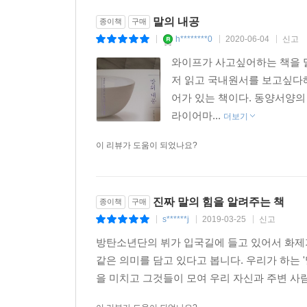
자신의 무지를 깨달으려면 논리적으로 말하는 연습이 
말의 내공
종이책
구매
다 문득 막히는 순간과 마주하게 된다. 그때 ‘내가 지
h********0
2020-06-04
신고
|
|
|
와이프가 사고싶어하는 책을 
화쟁은 현대의 화법에도 유용하다. 일상에서 우리는
저 읽고 국내원서를 보고싶다
면 이해도 하지 않으려 한다. 그러나 이런 이분법
어가 있는 책이다. 동양서양의
가 더 필요하지 않을까. -148쪽
라이어마...
더보기
8단계 [실천할 말, 버려야 할 말]
이 리뷰가 도움이 되었나요?
말 한마디로 천 냥 빚을 갚기도 하고, 평생의 상처를
닿을 수 없는 곳이 분명 있다. 그 경우 억지로 말을
진짜 말의 힘을 알려주는 책
종이책
구매
던져 버려야 한다. -169쪽
s******j
2019-03-25
신고
|
|
|
방탄소년단의 뷔가 입국길에 들고 있어서 화제가 
노자는 묻는다. ‘예’라고 대답하는 것과 ‘응’이라고
같은 의미를 담고 있다고 봅니다. 우리가 하는 '
잘 받는다. 일례로 예의에 예민한 사람은 타인의 조
을 미치고 그것들이 모여 우리 자신과 주변 사람들
주곤 한다. -174쪽