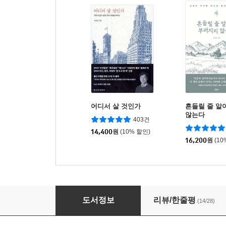
어디서 살 것인가
흔들릴 줄 알
않는다
403건
14,400
원
(10% 할인)
16,200
원
(10
말의 내공
도서정보
리뷰/한줄평
(14/28)