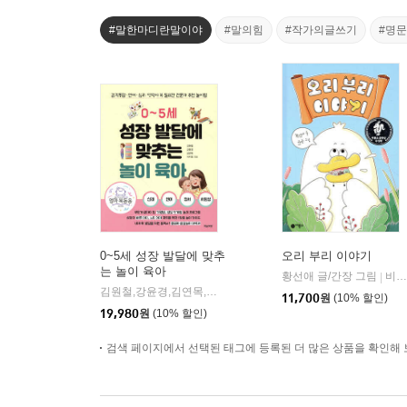
#말한마디란말이야
#말의힘
#작가의글쓰기
#명
0~5세 성장 발달에 맞추
오리 부리 이야기
는 놀이 육아
황선애 글/간장 그림
비룡소
|
김원철,강윤경,김연목,이지영 저/전선진 그림
마음책방
|
11,700
원
(10% 할인)
19,980
원
(10% 할인)
검색 페이지에서 선택된 태그에 등록된 더 많은 상품을 확인해 