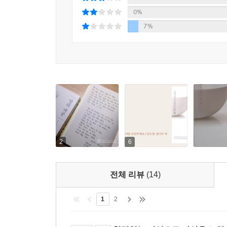
5단계 [경청을 실현하는 법]
0%
3단계 [말이 깊어지려면]에서는 ‘지성’에 관해 말한
7%
듣기가 말하기를 이기며, 화자가 아닌 청자가 마음을
지성은 자신을 알고 타인을 아는 것이며 사람을 알
을 여는 것은 부드러움의 기법이다. 강함끼리 경쟁하
견문을 통해 자신의 견문을 확장함으로써 지성을 연
혜”다. -100쪽
관해 탐구한다. 기존과 무조건 달라야 새로운 건 아
때 창의적일 수 있다.
관계란 어쩔 수 없이 이해와 오해의 종합이다. 관
게 인정하는 편이 낫다. 그래야 우리는 진정 타인에
5단계 [경청을 실현하는 법]에서는 ‘경청’에 주목한
역설적이게도 오해를 인정하는 데에서 경청은 출발한
바탕 위에 비로소 나의 좋은 말을 세울 수 있다고 
피다. 거듭 말하지만 경청은 그저 듣기가 아니다. 귀와
있는 사람들이 질문을 ‘독점’하는 현실을 비판하
질문이란 곧 변화의 씨앗이고 소통을 현존시키기 때
2
6
말의 진의는 말의 행간을 파악해야 알 수 있다. 그
를 알아야 한다. 이렇듯 말의 행간을 본다는 것은 곧
7단계 [말하기 기술]에서는 말을 좀 더 잘하기
희가 말한 말 너머까지 듣는 경청법이다. -108쪽
전체 리뷰
(14)
법칙에서 다양한 화술이 뻗어 나온다. 8단계 [실천
필요는 없으며, 지켜야 할 말과 버려야 할 말을 
6단계 [잘 묻고 대답하려면]
1
2
말로부터 자유로워질 수 있다는 것이다. 마지막 
지혜로운 대화 사례를 보여 준다. 석가모니는 자신
모든 학문은 둘 중 하나만 잘해도 의의를 갖는다. 