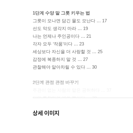
1단계 수양 말 그릇 키우는 법
그릇이 모나면 담긴 물도 모난다 … 17
선도 악도 생각지 마라 … 19
나는 언제나 주인공이다 … 21
각자 모두 ‘작품’이다 … 23
세상보다 자신을 더 사랑할 것 … 25
감정에 복종하지 말 것 … 27
관찰해야 알아차릴 수 있다 … 30
2단계 관점 관점 바꾸기
주관이 없는 사람의 말은 공허하다 … 37
다만 통찰하려 애쓸 뿐이다 … 39
관점이 바뀌어야 말도 바뀐다 … 41
상세 이미지
세계관이 없는 건 불가능하다 … 43
무당과 목수는 서 있는 곳이 다르다 … 45
간절히 물어야 달라질 수 있다 … 47