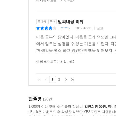
이 리뷰가 도움이 되었나요?
내면의 말을 멈춘다는 것은 선입견과 편견으로 점철
은 아무런 상관이 없다”고 덧붙인다. 나의 생각대로 덧
--- 본문 중에서
말의내공 리뷰
종이책
구매
t*****2
2019-10-31
신고
|
|
|
마음 공부와 닮아있다. 마음을 곱게 먹으면 그
에서 말로는 설명할 수 없는 기운을 느낀다. 과
한 생각을 평소 하고 있었다면 책을 읽어보자. 앞
이 리뷰가 도움이 되었나요?
1
2
한줄평
(28건)
1,000원 이상 구매 후 한줄평 작성 시
일반회원 50원, 마니
eBook은 다운로드 후 작성한 리뷰만 YES포인트 지급됩니