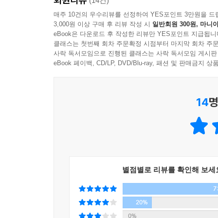
두루 섭렵해 이 책을 썼다. 그런 점에서 이 책은 말
(14건)
매주 10건의 우수리뷰를 선정하여 YES포인트 3만원을 드
말할 때는 물론, 들을 때도 논점을 정해야 한다. 
3,000원 이상 구매 후 리뷰 작성 시
일반회원 300원, 마니아
저자들에게 ‘말 공부’는 자신과 세상을 변화시키기
한다. 이것이 공자의 해석 방법이다. 공자처럼 보이
eBook은 다운로드 후 작성한 리뷰만 YES포인트 지급됩니
정의한 ‘말 공부’에서도 그런 생각을 엿볼 수 있다.
야 비로소 지성이 발달한다. -72쪽
클래스는 첫번째 회차 주문확정 시점부터 마지막 회차 주문
사락 독서모임으로 진행된 클래스는 사락 독서모임 게시판
말을 ‘잘한다’는 것은 단순히 화술이 능수능란한 
eBook 페이백, CD/LP, DVD/Blu-ray, 패션 및 판매금
4단계 [참신하게 말하는 법]
이해하며, 어떤 상황을 읽는 안목까지 갖춘 총체적인 
창의적이고자 한다면 낡은 것을 버릴 용기를 가져야 
14
명
“가는 말이 고와야 오는 말이 곱다”는 속담에서도 
비로소 나의 사고와 언어의 패러다임이 바뀐다. 그러면
때문에 번번이 손해를 입는다고 자책하는 사람들이
제시해 줄 것이다.
새로움은 단절이 아니다. 하늘 아래 온전히 새로운 
아 배우자. 그리고 전적으로 새로워야 한다는 강박과
말의 품격을 올리는
여덟 단계
말할 때에도 공백에 주목해야 새롭다. 예컨대, 칭찬
별점별로 리뷰를 확인해 보세
것이다. 그럴 때 상대는 색다름을 느끼고 호감을 품
7
저자들은 말 공부법을 8단계로 제시한다. 1단계 
백의 부분 즉 애써 외면해 왔던 문제점을 드러내 일깨
한다고 조언한다. 2단계 [관점 바꾸기]에서는 말 
20%
세상이 달라지고, 그 세상이 달라질 때 객관적인 세
0%