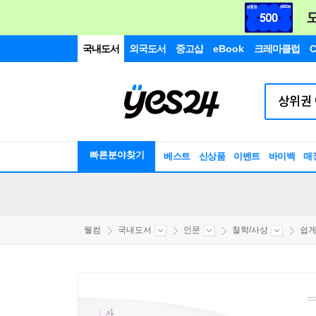
국내도서
외국도서
중고샵
eBook
크레마클럽
C
빠른분야찾기
베스트
신상품
이벤트
바이백
매
웰컴
국내도서
인문
철학/사상
쉽게 