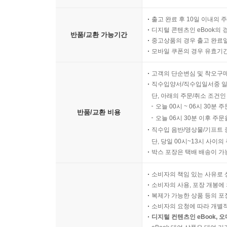
출고 완료 후 10일 이내의 
디지털 콘텐츠인 eBook의 
반품/교환 가능기간
중고상품의 경우 출고 완료일
모바일 쿠폰의 경우 유효기간(
고객의 단순변심 및 착오구
직수입양서/직수입일서중 일
단, 아래의 주문/취소 조건인
오늘 00시 ~ 06시 30분 
반품/교환 비용
오늘 06시 30분 이후 주문
직수입 음반/영상물/기프트 
단, 당일 00시~13시 사이
박스 포장은 택배 배송이 가
소비자의 책임 있는 사유로 
소비자의 사용, 포장 개봉에 
복제가 가능한 상품 등의 포장을 
소비자의 요청에 따라 개별
디지털 컨텐츠인 eBook, 