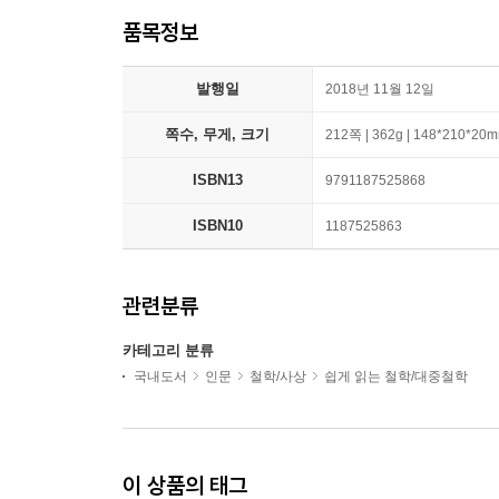
품목정보
발행일
2018년 11월 12일
쪽수, 무게, 크기
212쪽 | 362g | 148*210*20
ISBN13
9791187525868
ISBN10
1187525863
관련분류
카테고리 분류
국내도서
인문
철학/사상
쉽게 읽는 철학/대중철학
이 상품의 태그