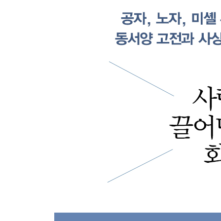
진리는 하나가 아니다 … 50
3단계 지성 말이 깊어지려면
마음보다 높은 것이 지성이다 … 57
‘엉터리 화가’에 대한 분노가 시를 쓰게 했다 … 59
죽을 때는 그 말이 선하다 … 61
책을 읽을 때도 마땅히 치열해야 한다 … 63
세상을 바꾸는 해석이라야 한다 … 66
말에 감금당하지 말 것 … 69
말의 좌우를 살펴라 … 71
4단계 창의성 참신하게 말하는 법
당신 안엔 무한한 힘이 있다 … 77
마음이 바뀌어야 패러다임도 바뀐다 … 80
새로움은 단절이 아니다 … 83
접목도 아이디어다 … 85
과거는 현재에 복무한다 … 87