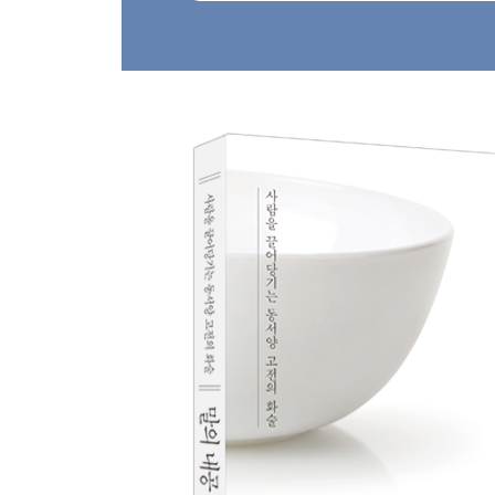
언약이라고 다 지킬 필요는 없다 … 171
‘예’와 ‘응’ 사이가 그리 먼가 … 173
명상이 침묵이고, 침묵이 명상이다 … 175
실전 말의 내공을 보여 준 성현들 이야기
석가모니 … 183
공자 … 186
한비자 … 189
예수 … 193
숭산 … 196
이규보 … 201
맹자 … 205