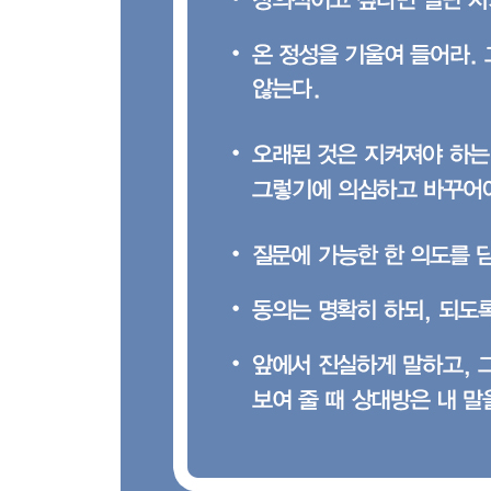
당신을 신뢰할 때 질문이 시작된다 … 128
쇼펜하우어가 말한 이기는 대화법 … 131
7단계 화법 말하기 기술
정공법으로 싸우고, 변칙으로 이긴다 … 139
중용적 말하기를 지향할 것 … 141
오늘 깨우치지 못하면 내일 다시 가르쳐라 … 143
모르면서 안다는 것만큼 큰 무지는 없다 … 145
동의와 이해는 다르다 … 147
주도권을 쥐고 싶다면 사회자가 돼라 … 150
전략을 쓰되 거짓말은 안 된다 … 153
8단계 자유 실천할 말, 버려야 할 말
말의 세 가지 법칙 … 161
포도주 잔은 잊혀도 그 맛은 오래 남는다 … 163
자유인이 될 것 … 165
사다리를 딛고 올라선 후에는 걷어차라 … 168