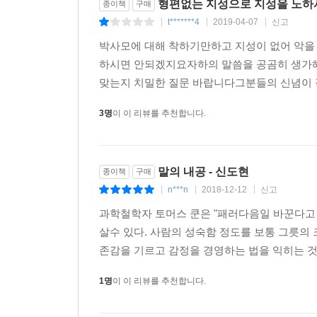
형편없는 지성으로 지성을 노하
종이책
구매
생각하지만, 꼭 그렇지는 않다. 좋은 문제 제기만으
t*******4
2019-04-07
신고
|
|
|
도 가능해지기 때문이다. 흔히 질문 많은 사람을 
박사모에 대해 착하기만하고 지성이 없어 악을
질문이 적다. 이러한 인식부터 바꾸어야 한다. -118
하시면 안되겠지요자하의 말씀을 공곰히 생가해
맞는지 치밀한 질문 바랍니다그분들의 신념이 
“원래 그랬어” “그런 전례가 없어”같이 역사를 곧
그렇기에 의심하고 바꾸어야 하는 것이다. 모든 것에 
3명
이 이 리뷰를 추천합니다.
질문을 통해 이득을 꾀하려는 게 눈에 훤히 보이는
싶은 마음이 들 리 없다. 심지어 어떤 상사는 질문
말의 내공 - 신도현
종이책
구매
한다. 그러면 아랫사람은 애써 질문해 지적받느니 차라
n***n
2018-12-12
신고
|
|
|
과학철학자 토머스 쿤은 "패러다음일 바꾼다고 
7단계 [말하기 기술]
살수 있다. 사람의 성숙함 정도를 보통 그릇의
존감을 기르고 감정을 경영하는 법을 익히는 것이
말 잘하기에도 정공법이 있다. 생각한 후 말하기, 
는 것 또한 현실이다. 원칙을 어기는 세상에서는 원
1명
이 이 리뷰를 추천합니다.
야 한다. -140쪽