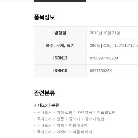
품목정보
발행일
2018년 10월 31일
쪽수, 무게, 크기
296쪽 | 418g | 150*215*16
ISBN13
9788997780280
ISBN10
899778028X
관련분류
카테고리 분류
국내도서
가정 살림
자녀교육
학습법일반
국내도서
인문
글쓰기
글쓰기 일반
국내도서
여행
여행에세이
국내도서
에세이
여행 에세이