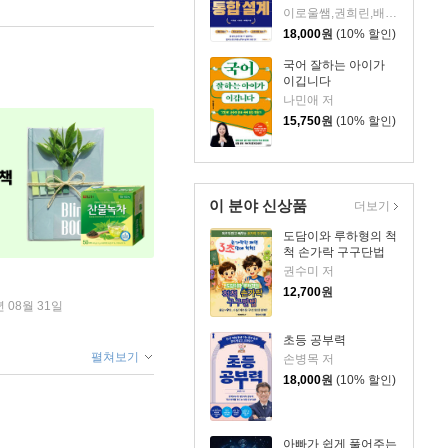
이로울쌤,권희린,배혜림 저
18,000
원
(10% 할인)
국어 잘하는 아이가
이깁니다
나민애 저
15,750
원
(10% 할인)
이 분야 신상품
더보기
도담이와 루하형의 척
척 손가락 구구단법
권수미 저
12,700
원
년 08월 31일
초등 공부력
펼쳐보기
손병목 저
18,000
원
(10% 할인)
아빠가 쉽게 풀어주는