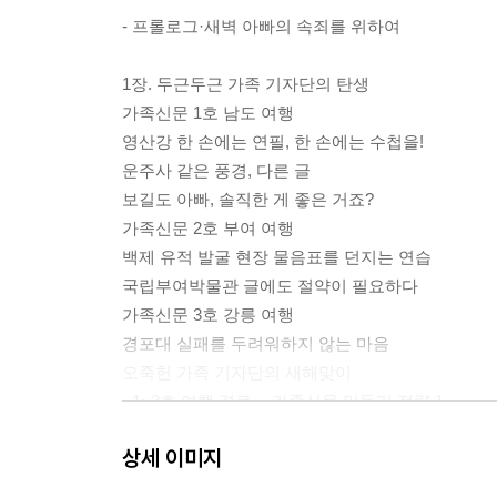
- 프롤로그·새벽 아빠의 속죄를 위하여
1장. 두근두근 가족 기자단의 탄생
가족신문 1호 남도 여행
영산강 한 손에는 연필, 한 손에는 수첩을!
운주사 같은 풍경, 다른 글
보길도 아빠, 솔직한 게 좋은 거죠?
가족신문 2호 부여 여행
백제 유적 발굴 현장 물음표를 던지는 연습
국립부여박물관 글에도 절약이 필요하다
가족신문 3호 강릉 여행
경포대 실패를 두려워하지 않는 마음
오죽헌 가족 기자단의 새해맞이
- 1~3호 여행 경로 -- 가족신문 만들기 전략 1
상세 이미지
2장. 산과 바다에서 즐기는 여행 글쓰기
가족신문 4호 합천-청송 여행