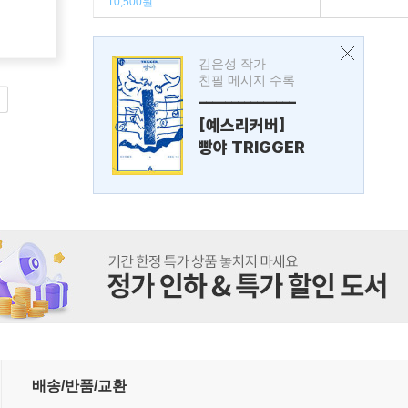
10,500원
김은성 작가
친필 메시지 수록
---------------
[예스리커버]
빵야 TRIGGER
배송/반품/교환