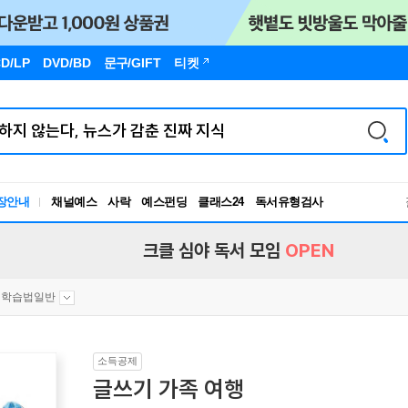
D/LP
DVD/BD
문구
/GIFT
티켓
장안내
채널예스
사락
예스펀딩
클래스24
독서유형검사
RBTI Lab
독서유형검사
크클 심야 독서 모임
OPEN
학습법일반
소득공제
글쓰기 가족 여행