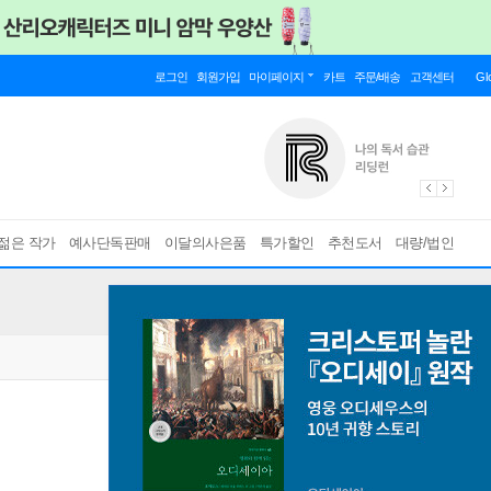
로그인
회원가입
마이페이지
카트
주문/배송
고객센터
Gl
젊은 작가
예사단독판매
이달의사은품
특가할인
추천도서
대량/법인