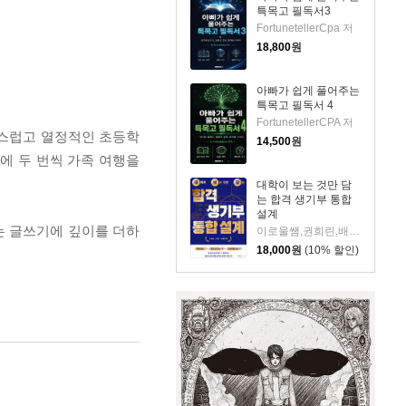
특목고 필독서3
FortunetellerCpa 저
18,800
원
아빠가 쉽게 풀어주는
특목고 필독서 4
FortunetellerCPA 저
음직스럽고 열정적인 초등학
14,500
원
년에 두 번씩 가족 여행을
대학이 보는 것만 담
는 합격 생기부 통합
설계
는 글쓰기에 깊이를 더하
이로울쌤,권희린,배혜림 저
18,000
원
(10% 할인)