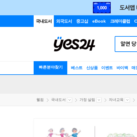
국내도서
외국도서
중고샵
eBook
크레마클럽
C
빠른분야찾기
베스트
신상품
이벤트
바이백
매
웰컴
국내도서
가정 살림
자녀교육