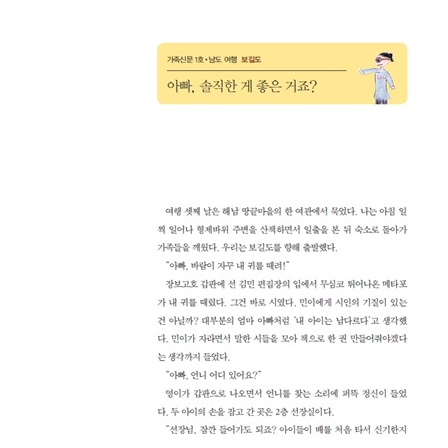
홍류동계곡 때로는 아이가 선생님
해인사 성공으로 가는 과정일 뿐
주산지 한밤중에 들이닥친 위기
가족신문 5호 강화 여행
광성보 아는 만큼 보고 보는 만큼 쓴다
마니산 가슴이 뛰는 글쓰기
가족신문 6호 남원-남해 여행
실상사 버리면 새로워진다
지리산 샌들 신고 우중 산행
상주은모래비치 친절하게 자세하게
- 4~6호 여행 경로 -- 가족신문 만들기 전략 ?
3장. 손글씨 가족신문에 행복을 담다
가족신문 7호 경주 여행
석굴암1 포기의 기술
석굴암2 독자가 스스로 느낄 수 있게
국립경주박물관 8년의 미소