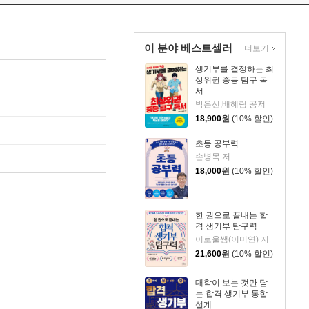
이 분야 베스트셀러
더보기
생기부를 결정하는 최
상위권 중등 탐구 독
서
박은선,배혜림 공저
18,900
원
(10% 할인)
초등 공부력
손병목 저
18,000
원
(10% 할인)
한 권으로 끝내는 합
격 생기부 탐구력
이로울쌤(이미연) 저
21,600
원
(10% 할인)
대학이 보는 것만 담
는 합격 생기부 통합
설계