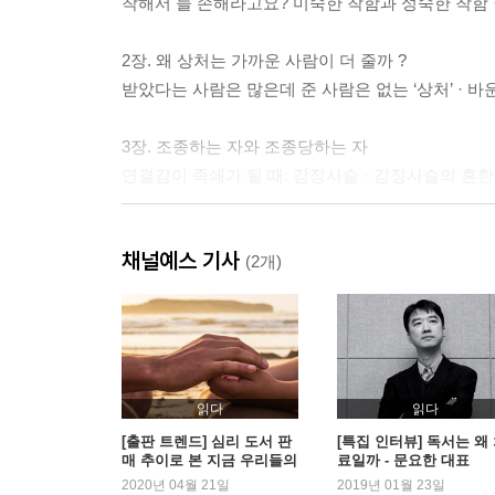
착해서 늘 손해라고요? 미숙한 착함과 성숙한 착함 · 
2장. 왜 상처는 가까운 사람이 더 줄까 ?
받았다는 사람은 많은데 준 사람은 없는 ‘상처’ · 바
3장. 조종하는 자와 조종당하는 자
연결감이 족쇄가 될 때: 감정사슬 · 감정사슬의 흔
4장. 그런데 바운더리가 뭔가요?
채널예스 기사
내 자아의 울타리 · 바운더리는 무슨 일을 하나요?
(2개)
나르키소스
5장. 바운더리는 어떻게 만들어지나요?
자아 탄생의 심리학 · 애착손상은 자아발달을 왜곡한다
문화와 바운더리
읽다
읽다
[출판 트렌드] 심리 도서 판
[특집 인터뷰] 독서는 왜
매 추이로 본 지금 우리들의
료일까 - 문요한 대표
2부. 일그러진 바운더리 :
마음
2020년 04월 21일
2019년 01월 23일
순응형 · 돌봄형 · 방어형 · 지배형