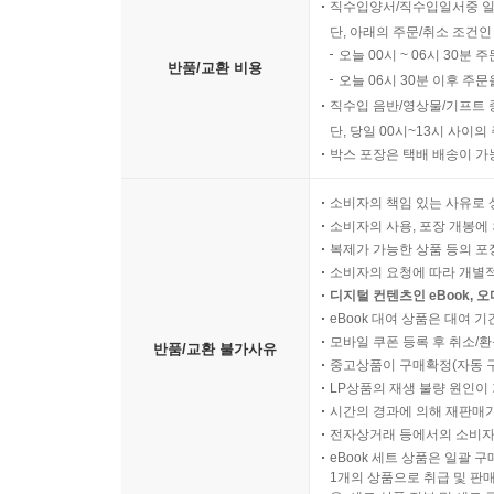
직수입양서/직수입일서중 일
단, 아래의 주문/취소 조건인
오늘 00시 ~ 06시 30분 
반품/교환 비용
오늘 06시 30분 이후 주문
직수입 음반/영상물/기프트 
단, 당일 00시~13시 사이
박스 포장은 택배 배송이 가
소비자의 책임 있는 사유로 
소비자의 사용, 포장 개봉에 
복제가 가능한 상품 등의 포장을 
소비자의 요청에 따라 개별
디지털 컨텐츠인 eBook, 
eBook 대여 상품은 대여 기
모바일 쿠폰 등록 후 취소/환
반품/교환 불가사유
중고상품이 구매확정(자동 
LP상품의 재생 불량 원인이 기
시간의 경과에 의해 재판매가
전자상거래 등에서의 소비자
eBook 세트 상품은 일괄 
1개의 상품으로 취급 및 판매