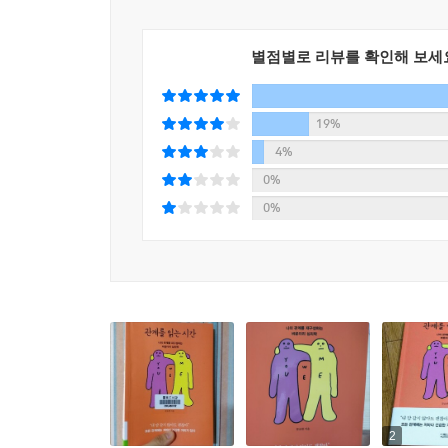
이루는 다섯 가지 역량으로 관계조절력, 상호존중감
에서는 이 역량들을 키워 바운더리를 건강하게 다시 
별점별로 리뷰를 확인해 보세
★ 바운더리를 다시 세우는 관계 연습 ★
19%
하나. 먼저 내 관계의 역사를 이해하기
4%
둘. 손상 회피보다 복구가 중요하다. 애착손상 치유
0%
셋, 자기표현 훈련 P.A.C.E.로 바운더리 세워보기
0%
넷, 작은 것부터 결정권을 찾아오는 ‘아니오’ 연습
다섯, 내가 있어야 관계도 있다. ‘자기세계’ 만들기
이 책의 부제는 ‘나의 관계를 재구성하는 바운더리
것은 한마디로 말해 관계에서 ‘자기결정권’을 회
모습으로 살아가려는 것처럼 상대를 상대의 모습대
원치 않는 것은 거절하고 원하는 것은 구체적으로 표
바운더리를 제대로 세운다는 것은 이기적인 것도,
두겠다는 결심과도 다르다. 바운더리가 건강하면 
2