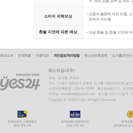
우, 세트 상품 전부 및 세트
상품의 불량에 의한 반품, 교
소비자 피해보상
준하여 처리됨
환불 지연에 따른 배상
대금 환불 및 환불 지연에 
회사소개
인재채용
이용약관
개인정보처리방침
청소년보호정책
도서홍보안내
대표 : 김석환, 최세라
주소 : 서울시 영등포구 은행로 11, 5층~6층(여의도동,일신
사업자등록번호 : 229-81-37000 통신판매업신고 : 제 200
이메일 : yes24help@yes24.com 호스팅 서비스사업자 :
Copyright ⓒ YES24 Corp. All Rights Reserved.