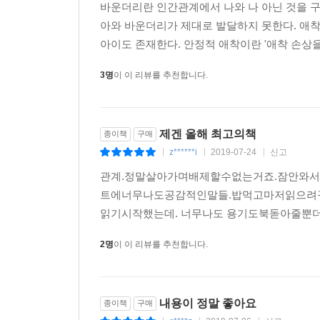
바운더리란 인간관계에서 나와 나 아닌 것을 구
아와 바운더리가 제대로 발달하지 못한다. 애착
아이도 존재한다. 안정적 애착이란 '애착 손상을 
3명
이 이 리뷰를 추천합니다.
제겐 올해 최고의책
종이책
구매
z******i
2019-07-24
신고
|
|
|
관계.정말살아가며배제할수없는거죠.잠안와서
트에너무나도공감적인말들.밥먹고마저읽으려구
읽기시작했는데. 너무나도 용기도북돋아줄뿐
2명
이 이 리뷰를 추천합니다.
내용이 정말 좋아요
종이책
구매