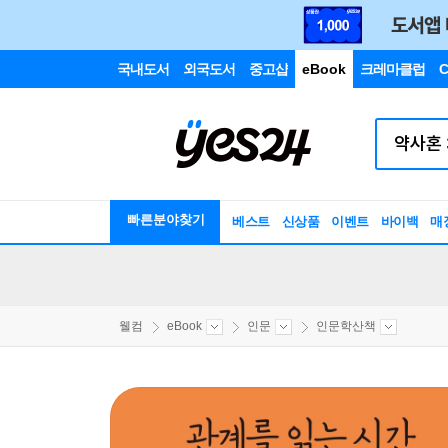
국내도서
외국도서
중고샵
eBook
크레마클럽
C
빠른분야찾기
베스트
신상품
이벤트
바이백
매
웰컴
eBook
인문
인문학산책