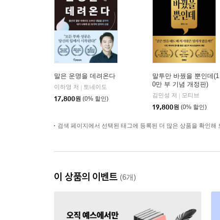
말은 운명을 데려온다
말투만 바꿨을 뿐인데(1
0만 부 기념 개정판)
이하영 저
토네이도
|
김민성 저
모티브
|
17,800
원
(0% 할인)
19,800
원
(0% 할인)
검색 페이지에서 선택된 태그에 등록된 더 많은 상품을 확인해 
이 상품의 이벤트
(6개)