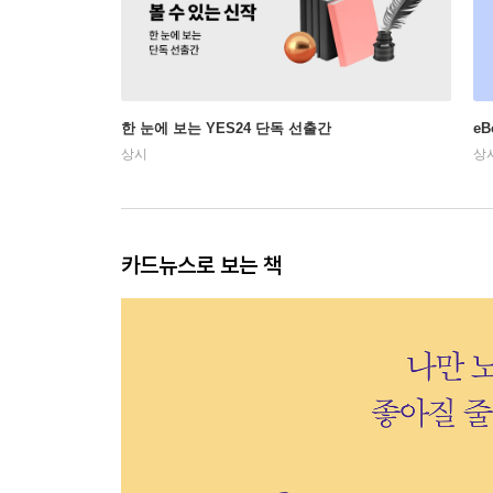
한 눈에 보는 YES24 단독 선출간
e
상시
상
카드뉴스로 보는 책