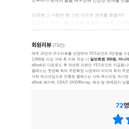
것부터가 관계의 틀을 재구성해 건강한 관계를 만
도대체 그 사람은 왜 그런 식으로 관계를 맺을까?
일그러진 관계의 틀: 순응형, 돌봄형, 지배형, 방어
바운더리란 인간관계에서 ‘나’와 ‘나 아닌 것’을 
아니라 관계 안에서 바운더리라는 형태로 그 실체를
회원리뷰
바운더리에 문제가 생기는 경우는 크게 두 갈래다
(73건)
일어난다. 자아발달의 왜곡(미분화, 과분화)과 
매주 10건의 우수리뷰를 선정하여 YES포인트 3만원을 드
3,000원 이상 구매 후 리뷰 작성 시
일반회원 300원, 마니아
방어형이라는 4가지 역기능적 관계틀이 등장한다. 
eBook은 다운로드 후 작성한 리뷰만 YES포인트 지급됩니
그렇게 되었는지, 또 살아가면서 주로 어떤 문제들
클래스는 첫번째 회차 주문확정 시점부터 마지막 회차 주문
관계 때문에 힘들어해본 적이 있는 사람이라면 누구
사락 독서모임으로 진행된 클래스는 사락 독서모임 게시판
관계유형을 알아보는 것은 무척 중요한 일이다. 
eBook 페이백, CD/LP, DVD/Blu-ray, 패션 및 판매금
달라질 수 있으며, 한 관계에서 주된 유형과 함께 
관계와 자기세계를 되찾으려면 다시 ‘바운더리’부터 
72
명
바운더리, 건강하게 다시 세울 수 있을까?
‘나답게’ 살아가기 위한 바운더리의 재구성
건강한 바운더리라는 것은 결코 추상적인 표현이 아