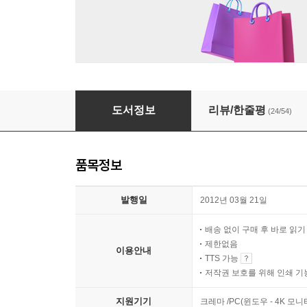
[필독서 따라잡기] 소유냐 존재냐(에리히 프롬)
도서정보
리뷰/한줄평
(24/54)
품목정보
발행일
2012년 03월 21일
배송 없이 구매 후 바로 읽
제한없음
이용안내
TTS 가능
저작권 보호를 위해 인쇄 기
지원기기
크레마 /PC(윈도우 - 4K 모