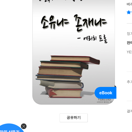
베
정
판
Y
추
결
공유하기