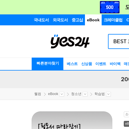
국내도서
외국도서
중고샵
eBook
크레마클럽
C
빠른분야찾기
베스트
신상품
이벤트
바이백
매
20
웰컴
eBook
청소년
학습법
소
eB