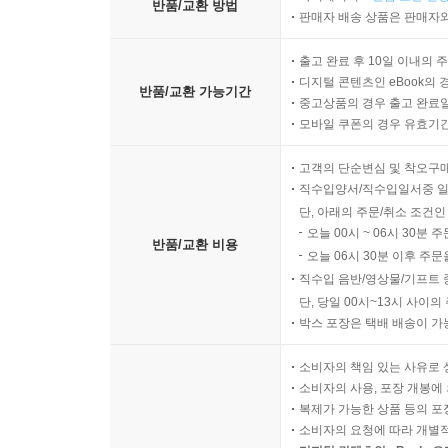
반품/교환 방법
판매자 배송 상품은 판매자와
출고 완료 후 10일 이내의 
디지털 콘텐츠인 eBook의 
반품/교환 가능기간
중고상품의 경우 출고 완료일
모바일 쿠폰의 경우 유효기간(
고객의 단순변심 및 착오구
직수입양서/직수입일서중 일
단, 아래의 주문/취소 조건인
오늘 00시 ~ 06시 30분 
반품/교환 비용
오늘 06시 30분 이후 주문
직수입 음반/영상물/기프트 
단, 당일 00시~13시 사이
박스 포장은 택배 배송이 가
소비자의 책임 있는 사유로 
소비자의 사용, 포장 개봉에 
복제가 가능한 상품 등의 포장을 
소비자의 요청에 따라 개별