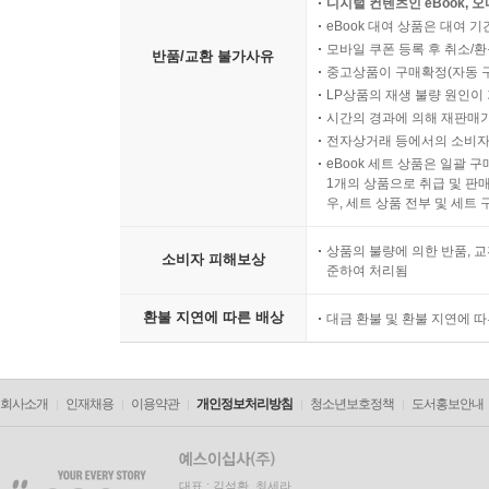
디지털 컨텐츠인 eBook, 
eBook 대여 상품은 대여 기
모바일 쿠폰 등록 후 취소/환
반품/교환 불가사유
중고상품이 구매확정(자동 
LP상품의 재생 불량 원인이 기
시간의 경과에 의해 재판매가
전자상거래 등에서의 소비자
eBook 세트 상품은 일괄 
1개의 상품으로 취급 및 판매
우, 세트 상품 전부 및 세트
상품의 불량에 의한 반품, 교
소비자 피해보상
준하여 처리됨
환불 지연에 따른 배상
대금 환불 및 환불 지연에 
회사소개
인재채용
이용약관
개인정보처리방침
청소년보호정책
도서홍보안내
대표 : 김석환, 최세라