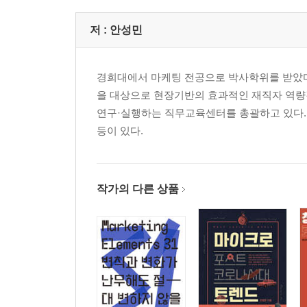
PART 3 같은 듯 다른, 다른 듯 같은 보통 사람들
저 :
안성민
사람 좀 빌립시다, ‘휴먼라이브러리 족’
‘X세대’가 ‘아재슈머’가 되어 더 강력해져서 나타났
유튜브에 어르신이 나타났다, ‘실버유튜버’
경희대에서 마케팅 전공으로 박사학위를 받았다.
당당한 성소수자들, ‘LGBTQ'
을 대상으로 현장기반의 효과적인 재직자 역량
연구·실행하는 직무교육센터를 총괄하고 있다.
PART 4 보통 사람들의 ‘나에게만 특별한’ 소비
등이 있다.
비록 삶은 팍팍해도 ‘행복하고 싶은’ 보통들
패션에는 정답 없음, ‘놈 코어룩+스트리트 패션’
나만 아는 곳, ‘숨겨진 간판 없는 가게들’
작가의 다른 상품
한 끼를 마신다, ‘CMR'
맛은 포기해도 만드는 건 포기 못해, ‘요리의 경험’
가장 현실적인 패션, ‘플러스 사이즈’
PART 5 존중해 주시죠, 보통 사람들의 취미생활
사람들을 움직이는 힘, ‘지극히 현실적 환상의 충족’
너에게는 그냥 쓰레기지만 나에게는 ‘예쁜 쓰레기’