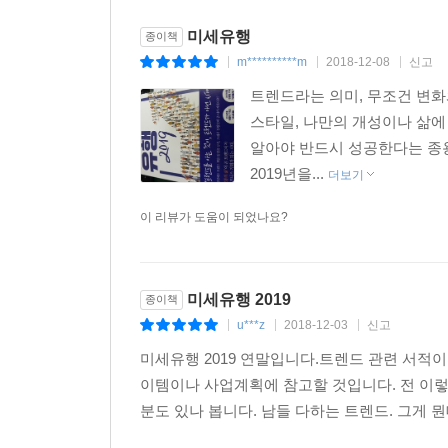
있다. 숲은 언제나 평온해 보일지라도 그러한 숲을 
미세유행
종이책
m**********m
2018-12-08
신고
|
|
|
트렌드라는 의미, 무조건 변화
스타일, 나만의 개성이나 삶에
알아야 반드시 성공한다는 종용
2019년을...
더보기
이 리뷰가 도움이 되었나요?
미세유행 2019
종이책
u***z
2018-12-03
신고
|
|
|
미세유행 2019 연말입니다.트렌드 관련 서적
이템이나 사업계획에 참고할 것입니다. 전 이
분도 있나 봅니다. 남들 다하는 트렌드. 그게 뭔