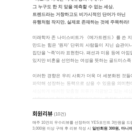
--- p.176
그 누구도 한 치 앞을 예측할 수 없는 세상,
트렌드라는 거창하고도 비가시적인 단어가 아닌
킨포크(kinfolk)는 미국 북서부의 중소도시 포틀랜
유행처럼 작지만, 실제로 존재하는 것에 주목하라!
리사, 화가, 플로리스트 등 소박한 모임을 사랑하는
모 잡지였으나 자연 속의 소박한 포틀랜드식 라이프
미래학자 존 나이스비트가 《메가트렌드》를 쓴 지 
계에서 번역, 출간되는 킨포크 잡지의 발행부수는 
만드는 힘은 ‘원자’ 단위의 사람들이 지닌 습관이
켰다. 킨포크 라이프, 킨포크족이 그 예이다 --- p.24
집단을 ‘~족’이라 표현한다. 패션과 미용 등에 아
있지만 비혼을 선언하는 여성을 뜻하는 골드미스족
이모티콘은 새로운 캐릭터를 만들어내기도 한다. 
적인 모바일 메신저로 자리매김한 이들은 자체 캐
이러한 경향은 우리 사회가 더욱 더 세분화된 것
사람들의 삶 속에 점점 더 녹아들고, 이모티콘의 
파악해 성장하는 동력으로 삼을 수 있음을 의미한
함은 물론이고, 캐릭터 그 자체가 하나의 새로운 브랜드가
세심하게 배려한 맞춤형 의류가 각광받고 있는 세상이
생활방식에 현미경을 들이대고 있다. 특정한 사람들
인간의 삶에 편리함을 주기 위한 목적으로 개발된
의 중대한 문제로 대두되고 있다. 시장조사 전문
회원리뷰
‘보통의 삶’이 곧 트렌드이자 비즈니스 기회가 되는 
(10건)
항목에서 60% 이상으로 나타나고 디지털 디톡스의 
이제는 ‘미세유행’의 시대입니다!
매주 10건의 우수리뷰를 선정하여 YES포인트 3만원을 드
3,000원 이상 구매 후 리뷰 작성 시
일반회원 300원, 마니아
--- p.331