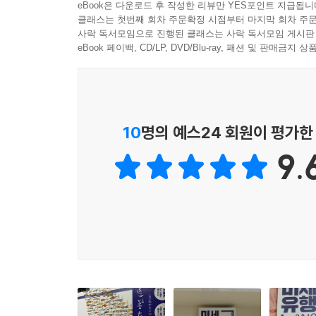
eBook은 다운로드 후 작성한 리뷰만 YES포인트 지급됩니
《미세유행 2019》는 총 7개의 장으로 구성되어 있다
클래스는 첫번째 회차 주문확정 시점부터 마지막 회차 주문
하는 저자의 의도가 담겨 있기 때문이다. 먼저 Par
사락 독서모임으로 진행된 클래스는 사락 독서모임 게시판
구매하는 사람이 아니라, 유행을 만드는 사람들임을
eBook 페이백, CD/LP, DVD/Blu-ray, 패션 및 판매금
힙하며, 혼자라서 행복하며, 분리되어 있지만 함께
Part 2는 복고 열풍, B급 감성, 감성경험, True
휴먼라이브러리 족, 아재슈머가 되어 나타난 기존
10
명의 예스24 회원이 평가한
할지를 소개한다. Part 4는 삶이 팍팍해도 행복
9.
가능한 식사, 요리의 경험 등을 디테일하게 설명함
Part 5는 사람들을 움직이는 현실적인 힘, 남
비즈니스적 관점에서 이야기한다. 마지막 Part 6
고민하고 헤쳐 나가야 할 이야기들을 자세하게 다룬
미세유행이 거시적인 트렌드가 되기 위한 5가지 조
세상에는 하루에도 수만 개씩 새로운 것이 생기고,