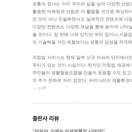
보통의 정서는 이미 우리의 삶을 넘어 다양한 산업과
활용한 마케팅과 산업은 더 활발할 것으로 예상되어
진 것이 아닌 진솔하면서도 실제적인 콘텐츠에 사람들
다양한 컨텐츠는 다양한 채널을 통해 쏟아져 나타날
을 것이다. 집 밖에 나와 있지만 우리 집이나 시골
의 기술력을 가진 제품보다는 보통의 감성을 자극하는 
아침밥 서비스는 현재 일부 신규 아파트 단지에서만
무리가 있는 것이 사실이다. 하지만 아침밥 제공에 
주민들이 생활협동조합을 만들어 운용할 수도 있고, 
의 주거 문화로 자리 잡았다. 우리나라의 생활환경이
--- p.88
가성비를 좋게 하는 방법은 아주 단순하다. 첫 번째
임의대로 올리는 것은 불가능하다. 따라서 우리는 별
출판사 리뷰
게 해야 할까? 가장 일반적인 방법은 인터넷 검색이
등장했을 때 무척이나 획기적인 것으로 느껴졌지만 
“바보야, 이제는 미세유행의 시대야!”