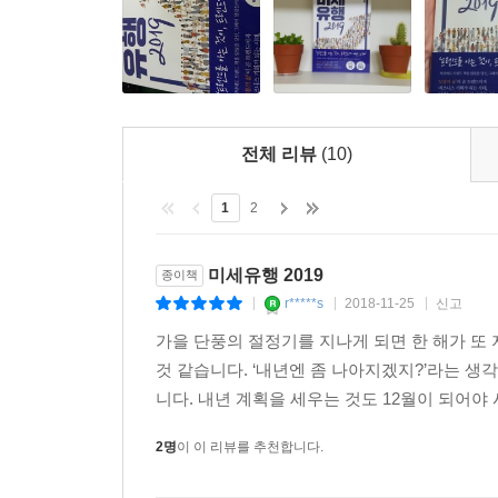
또 다른 무언가를 탄생시키면서 사회를 변화시키곤
할까? 이는 바로 5가지 가능성을 통해 이해해볼 수 
첫째, ‘사람의 본능과 욕구의 충족’이다. 우리가 지
본능과 욕구는 지우고 싶어도 지울 수 없는 화석과
전체 리뷰
(10)
있다. 둘째, ‘현 상태의 전환과 변화’이다. 변화
소비이건, 대중문화의 발현이건 어떤 형태로든 나타
1
2
조합되고 있다. 독점적인 기술력과 서비스도 존
새로운 트렌드를 창출하는데 이를 혁신이라고 부르
미세유행 2019
종이책
넷째, ‘적절한 인지도’이다. 아무리 새롭고 혁
r*****s
2018-11-25
신고
|
|
|
인지도는 별로 중요하지 않다. 트렌드와 유행은 결
가을 단풍의 절정기를 지나게 되면 한 해가 또 
작은 유행일지라도 트렌드가 된다면 다양한 방법
것 같습니다. ‘내년엔 좀 나아지겠지?’라는 생각
가능한 이야기이다.
니다. 내년 계획을 세우는 것도 12월이 되어야 
하지만 미세유행의 시대를 살고 있는 오늘날, 가장
2명
이 이 리뷰를 추천합니다.
분석이 날로 어려워지고 있기 때문이다. 그렇다고 해서