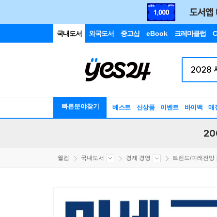
국내도서
외국도서
중고샵
eBook
크레마클럽
C
빠른분야찾기
베스트
신상품
이벤트
바이백
매
20
웰컴
국내도서
경제 경영
트렌드/미래전망