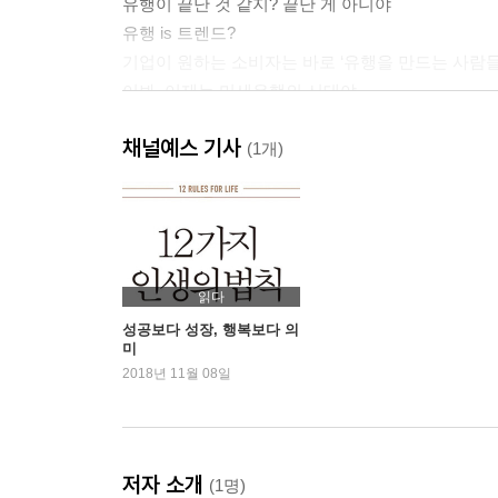
유행이 끝난 것 같지? 끝난 게 아니야
유행 is 트렌드?
기업이 원하는 소비자는 바로 ‘유행을 만드는 사람들
이봐, 이제는 미세유행의 시대야
채널예스 기사
PART 1 미세유행, 그 시작은 보통 사람들
(1개)
우리의 일상은 그저 ‘보통’이기 때문이다
평범한 것이 가장 힙하다, ‘노멀크러시’
혼자라서 행복한 ‘1코노미 시대’
‘혼자 있고’ 싶지만, 그렇다고 ‘혼자이고’ 싶진 않아
분리되어 있지만 또한 함께하는 ‘세뮤니티 족’
읽다
성공보다 성장, 행복보다 의
미
PART 2 보통 사람들, 보통의 감성을 두드리다
2018년 11월 08일
거꾸로 가는 시계, ‘복고 열풍’
왜인지는 모르지만 친숙하고 좋아, ‘B급 감성’
감성을 페어링하다, ‘감성경험의 하모니’
자신만의 가치가 중요해, ‘True Self'
저자 소개
(1명)