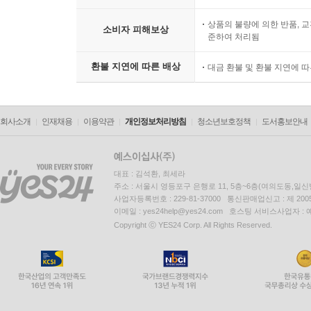
상품의 불량에 의한 반품, 교
소비자 피해보상
준하여 처리됨
환불 지연에 따른 배상
대금 환불 및 환불 지연에 
회사소개
인재채용
이용약관
개인정보처리방침
청소년보호정책
도서홍보안내
대표 : 김석환, 최세라
주소 : 서울시 영등포구 은행로 11, 5층~6층(여의도동,일신
사업자등록번호 : 229-81-37000 통신판매업신고 : 제 200
이메일 : yes24help@yes24.com 호스팅 서비스사업자 :
Copyright ⓒ YES24 Corp. All Rights Reserved.