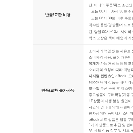
단, 아래의 주문/취소 조건인
오늘 00시 ~ 06시 30분 
반품/교환 비용
오늘 06시 30분 이후 주문
직수입 음반/영상물/기프트 
단, 당일 00시~13시 사이
박스 포장은 택배 배송이 가
소비자의 책임 있는 사유로 
소비자의 사용, 포장 개봉에 
복제가 가능한 상품 등의 포장을 
소비자의 요청에 따라 개별
디지털 컨텐츠인 eBook, 
eBook 대여 상품은 대여 기
모바일 쿠폰 등록 후 취소/환
반품/교환 불가사유
중고상품이 구매확정(자동 
LP상품의 재생 불량 원인이 기
시간의 경과에 의해 재판매가
전자상거래 등에서의 소비자
eBook 세트 상품은 일괄 
1개의 상품으로 취급 및 판매
우, 세트 상품 전부 및 세트