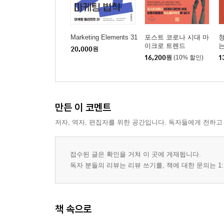
아날로그의 화려한 부활,‘ 턴테이블과 LP'
기술이 취미를 기록하고 보관하다, ‘축구 하이라이트
취미가 기업에 관여하다, ‘브랜드 크루’
Marketing Elements 31
포스트 코로나 시대 마
이크로 트렌드
20,000
원
16,200
원
(10% 할인)
1
PART 6 미래, 보통의 감성과 기술이 만나다
TV 속 콘텐츠들의 해방, ‘코드커팅’의 시대
내 감정을 대신 전해줘, ‘이모티콘’의 성장
가성비 높은 ‘패스트 힐링’과 슬리포노믹스
만든 이 코멘트
자급자족 합니다, ‘도시농업’
저자, 역자, 편집자를 위한 공간입니다. 독자들에게 전하고
‘디지털 디톡스’가 필요한 자발적 외로움족
에필로그_ 미세유행이 거시적인 트렌드가 되기 위한
접수된 글은 확인을 거쳐 이 곳에 게재됩니다.
독자 분들의 리뷰는 리뷰 쓰기를, 책에 대한 문의는 1:
책 속으로