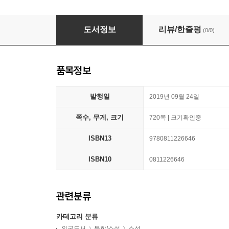
Baron Wenckheim's Homecoming
도서정보
리뷰/한줄평
(0/0)
품목정보
발행일
2019년 09월 24일
쪽수, 무게, 크기
720쪽 | 크기확인중
ISBN13
9780811226646
ISBN10
0811226646
관련분류
카테고리 분류
외국도서
문학/소설
소설