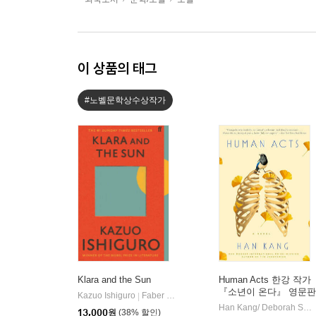
이 상품의 태그
#노벨문학상수상작가
Klara and the Sun
Human Acts 한강 작가
『소년이 온다』 영문판
Kazuo Ishiguro
Faber & Faber
|
(미국판)
Han Kang/ Deborah Smith (TRN)
13,000
원
(38% 할인)