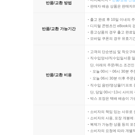
마이페이지 >
반품/교환 신청
반품/교환 방법
판매자 배송 상품은 판매자와
출고 완료 후 10일 이내의 
디지털 콘텐츠인 eBook의 
반품/교환 가능기간
중고상품의 경우 출고 완료일
모바일 쿠폰의 경우 유효기간(
고객의 단순변심 및 착오구
직수입양서/직수입일서중 일
단, 아래의 주문/취소 조건인
오늘 00시 ~ 06시 30분 
반품/교환 비용
오늘 06시 30분 이후 주문
직수입 음반/영상물/기프트 
단, 당일 00시~13시 사이
박스 포장은 택배 배송이 가
소비자의 책임 있는 사유로 
소비자의 사용, 포장 개봉에 
복제가 가능한 상품 등의 포장을 
소비자의 요청에 따라 개별