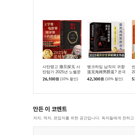
사탄탱고 撒旦探戈 사
뱅크하임 남작의 귀향
탄탐가 2025년 노벨문
溫克海姆男爵返? 온극
2
학상 수상자 라슬로 크
해임남작반향 2025년
26,100
원
(10% 할인)
42,300
원
(10% 할인)
5
러스너호르커이 라슬로
노벨문학상 수상자 크
러스너호르커이 라슬로
만든 이 코멘트
저자, 역자, 편집자를 위한 공간입니다. 독자들에게 전하고