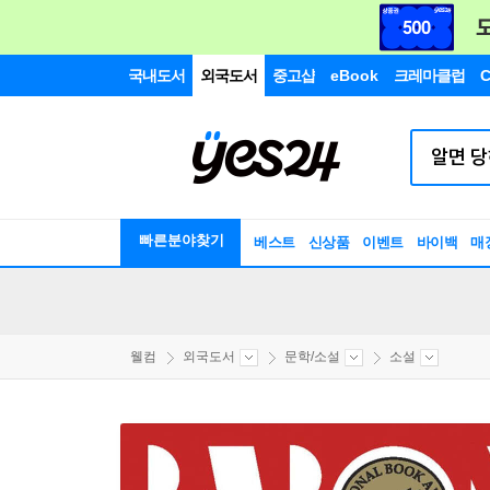
국내도서
외국도서
중고샵
eBook
크레마클럽
C
빠른분야찾기
베스트
신상품
이벤트
바이백
매
웰컴
외국도서
문학/소설
소설