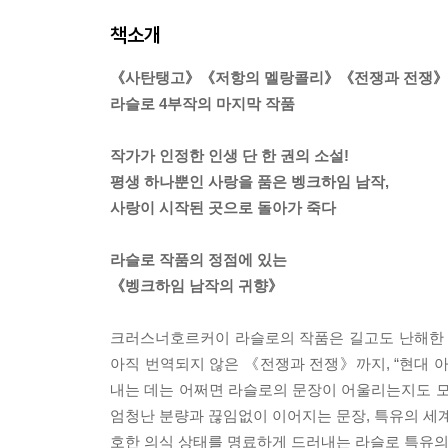
책소개
《사탄탱고》《저항의 멜랑콜리》《전쟁과 전쟁》
라슬로 4부작의 마지막 작품
작가가 인정한 인생 단 한 권의 소설!
평생 하나뿐인 사랑을 품은 벵크하임 남작,
사랑이 시작된 곳으로 돌아가 죽다
라슬로 작품의 정점에 있는
《벵크하임 남작의 귀향》
크러스너호르커이 라슬로의 작품은 길고도 난해한
아직 번역되지 않은 《전쟁과 전쟁》까지, “현대 
내는 데는 어쩌면 라슬로의 문장이 어울리는지도 모
엄청난 분량과 끊임없이 이어지는 문장, 특유의 세계
호한 의식 상태를 명료하게 드러내는 라슬로 특유의