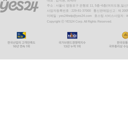
대표 : 김석환, 최세라
주소 : 서울시 영등포구 은행로 11, 5층~6층(여의도동,일신
사업자등록번호 : 229-81-37000 통신판매업신고 : 제 200
이메일 : yes24help@yes24.com 호스팅 서비스사업자 :
Copyright ⓒ YES24 Corp. All Rights Reserved.