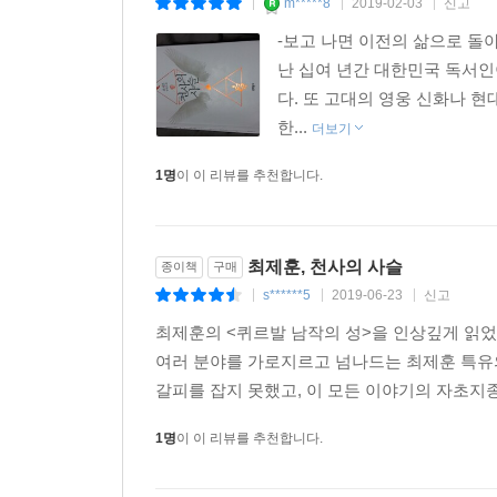
m*****8
2019-02-03
신고
|
|
|
-보고 나면 이전의 삶으로 돌아
난 십여 년간 대한민국 독서인
다. 또 고대의 영웅 신화나 
한...
더보기
1명
이 이 리뷰를 추천합니다.
최제훈, 천사의 사슬
종이책
구매
s******5
2019-06-23
신고
|
|
|
최제훈의 <퀴르발 남작의 성>을 인상깊게 읽었
여러 분야를 가로지르고 넘나드는 최제훈 특유의
갈피를 잡지 못했고, 이 모든 이야기의 자초지종
1명
이 이 리뷰를 추천합니다.