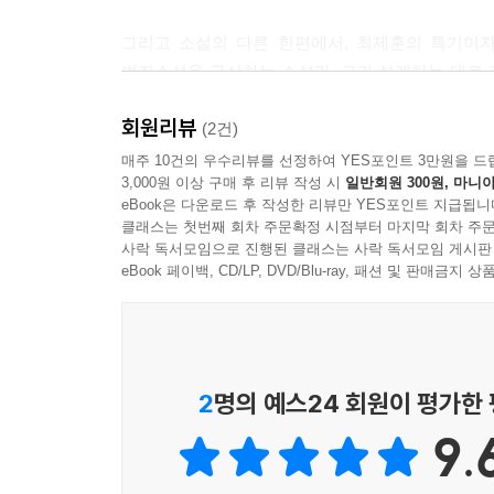
그리고 소설의 다른 한편에서, 최제훈의 특기이자
악마는 사람들 안에 잠복해 있는 것도 외부에 별개로
범죄소설을 구상하는 소설가, 그가 설계하는 대로 
그렇게 생겨나는 거지. --- p.251
반복해서 등장하면서 사건의 단서를 제공하고, 소
회원리뷰
새로운 생명을 얻는다. 혹은, 작가가 의식하지 
(2건)
오늘은 정말 열세번째 종이 울리는 게 아닐까? 그러
우연에서 시작한 이야기를 자신이 예정한 필연적
매주 10건의 우수리뷰를 선정하여 YES포인트 3만원을 드
3,000원 이상 구매 후 리뷰 작성 시
일반회원 300원, 마니아
맞닥뜨린다. 말하자면 소설에는 두 가지 반전이 마
--- p.324
eBook은 다운로드 후 작성한 리뷰만 YES포인트 지급됩니
하나의 반전일지도 모른다.
클래스는 첫번째 회차 주문확정 시점부터 마지막 회차 주문
사락 독서모임으로 진행된 클래스는 사락 독서모임 게시판
당신의 예측을 허락하지 않는
eBook 페이백, CD/LP, DVD/Blu-ray, 패션 및 판매금
이야기 너머, 꿈틀거리는 또다른 이야기
그 끝에서 모든 것을 집어삼키는 비밀
긴장감 넘치는 한 편의 추리소설로서 『천사의 사
2
명의 예스24 회원이 평가한
않는다. 정확하고 간결한 문장과 물 흐르듯 매끄
9.
설정이 구성에 견고함을 부여하며 한순간도 독자
절묘하게 맞물려 들어가며 또다른 진실을 만들어내는