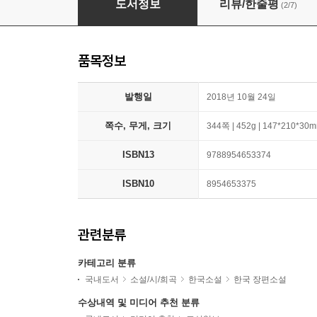
도서정보
리뷰/한줄평
(2/7)
품목정보
발행일
2018년 10월 24일
쪽수, 무게, 크기
344쪽 | 452g | 147*210*30
ISBN13
9788954653374
ISBN10
8954653375
관련분류
카테고리 분류
국내도서
소설/시/희곡
한국소설
한국 장편소설
수상내역 및 미디어 추천 분류