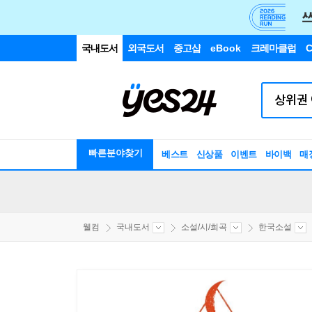
국내도서
외국도서
중고샵
eBook
크레마클럽
C
빠른분야찾기
베스트
신상품
이벤트
바이백
매
웰컴
국내도서
소설/시/희곡
한국소설