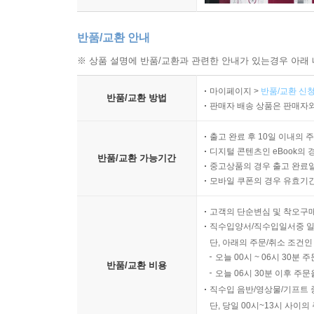
반품/교환 안내
※ 상품 설명에 반품/교환과 관련한 안내가 있는경우 아래 
마이페이지 >
반품/교환 신청
반품/교환 방법
판매자 배송 상품은 판매자와
출고 완료 후 10일 이내의 
디지털 콘텐츠인 eBook의 
반품/교환 가능기간
중고상품의 경우 출고 완료일
모바일 쿠폰의 경우 유효기간(
고객의 단순변심 및 착오구
직수입양서/직수입일서중 일
단, 아래의 주문/취소 조건인
오늘 00시 ~ 06시 30분 
반품/교환 비용
오늘 06시 30분 이후 주문
직수입 음반/영상물/기프트 
단, 당일 00시~13시 사이