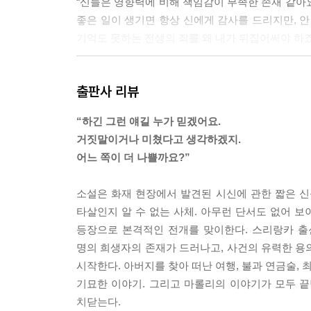
“신들은 영향력에 비해 책임감이 부족한 존재 같아
좋은 일이 생기면 항상 신에게 감사를 드리지만, 안
기억도 못하는 전생의 죄를 왜 내가 뒤집어써야 하죠? 작
상상의 세계에 골몰하다가 고개를 들어 실제 세상을
출판사 리뷰
재로 몸을 바꾸어 상상의 세계 속으로 스며든다. 나는 
“하긴 그런 얘길 누가 믿겠어요.
“결말이란 게 거기까지 오는 과정에서 파생되는 다
거짓말이거나 미쳤다고 생각하겠지.
의 필연적인 귀결이어야 한다는 암묵적인 제한까지 있고. 
어느 쪽이 더 나쁠까요?”
탐정이 누구인가. ‘나는 생각한다. 고로 나는 존재
소설은 화재 현장에서 발견된 시신에 관한 짧은 신문
성적 방법을 통해 사건의 진상을, 나아가 이 세계의 진실
타살인지 알 수 없는 사체. 아무런 단서도 없어 보
등장으로 본격적인 전개를 맞이한다. 스리랑카 출신
누구에게나 어디까지가 픽션이고 어디서부터 논픽션
명의 희생자의 존재가 드러나고, 사건의 유력한 용
무들이 기괴하게 우거진 숲을 헤매는 게 유용한 지름길이 
시작한다. 아버지를 찾아 떠난 여행, 불과 연금술, 
기묘한 이야기. 그리고 마롤리의 이야기가 모두 
완전한 신이 만든 불완전한 세상. 항상 이게 문제
치닫는다.
지. --- p.250