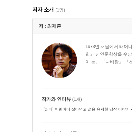
저자 소개
(1명)
저 :
최제훈
1973년 서울에서 태어
회』 신인문학상을 수상
이 눈』 『나비잠』 『천
작가와 인터뷰
(1개)
[읽다]
어린아이 잡아먹고 젊음 유지한 남작 이야기 - 『퀴르