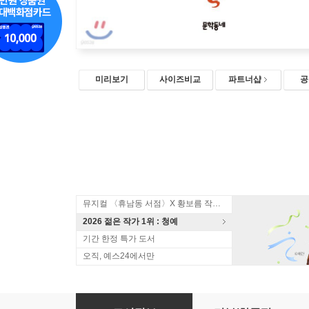
미리보기
사이즈비교
파트너샵
공
뮤지컬 〈휴남동 서점〉X 황보름 작가 북토크
2026 젊은 작가 1위 : 청예
기간 한정 특가 도서
오직, 예스24에서만
천사의 사슬