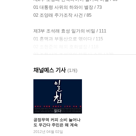
01 대통령 사위의 하와이 별장 / 73
02 조양래 주가조작 사건 / 85
제3부 조석래 효성 일가의 비밀 / 111
01 혼맥과 부동산으로 엮이다 / 115
02 조현준의 해외 호화별장 / 118
03 조현상과 조석래의 부동산 쇼핑 / 139
04 검찰의 수사와 재벌의 낙관론 / 149
채널예스 기사
(1개)
제4부 전임 대통령의 비밀 / 157
01 노무현 대통령 / 159
02 노태우 대통령 / 191
03 전두환 대통령 / 214
04 박정희 대통령 / 246
읽다
공정무역 커피 소비 늘어나
도 우간다 주민은 왜 계속
제5부 정권 2인자의 비밀 / 259
가난할까?
2012년 04월 02일
01 김형욱 / 263