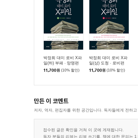
01 구멍 뚫린 해외부동산 관리 / 401
02 맨해튼에 콘도 없으면 재벌도 아니다 / 412
03 하와이 별장에 목매단 한국 상류층 / 427
04 LA에 뿌려진 검은 돈 / 437
제9부 공개정보로 드러난 비밀 / 447
01 김병국, 한때 미국 국적자 / 451
박정희 대미 로비 X파
박정희 대미 로비 X파
02 신한은행, 내 계좌에 100조 원 / 464
일(하) 부패 · 망명편
일(상) 도청 · 로비편
03 대한항공, 화물기로 미군 군수물자 직접 수송 / 4
11,700
원
(10% 할인)
11,700
원
(10% 할인)
04 대통령 전용기와 재벌 전용기 / 483
05 국정원 요원 도청 감시―미국의 견제구? / 492
만든 이 코멘트
저자, 역자, 편집자를 위한 공간입니다. 독자들에게 전하고
접수된 글은 확인을 거쳐 이 곳에 게재됩니다.
독자 분들의 리뷰는 리뷰 쓰기를, 책에 대한 문의는 1: