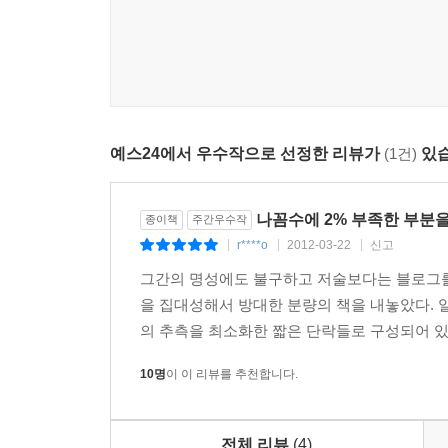
예스24에서 우수작으로 선정한 리뷰가
(1건)
있습
나꼼수에 2% 부족한 부분을
종이책
주간우수작
r****o
2012-03-22
신고
|
|
|
그간의 명성에도 불구하고 저술보다는 블로그를
을 집대성해서 방대한 분량의 책을 내놓았다. 일
의 추측을 최소화한 짧은 단락들로 구성되어 있
10명
이 이 리뷰를 추천합니다.
전체 리뷰
(4)