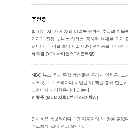
친인척과 재벌의 해외부동산 불법 매입을 파헤쳐 M
이 책 《시크릿 오브 코리아》에서 지금껏 취재 및 
추천평
한국타이어 조현범 일가의 비리, 대한항공 미군 군
힘 있는 자, 가진 자의 비리를 끝까지 추적해 철퇴
기자가 진정 빛나는 이유는 정치적 색채를 띠지 
뿐이다. 이 책을 보며 제2, 제3의 안치용을 기다린다
류희림 (YTN 사이언스TV 본부장)
MBC 뉴스 후가 특집 방송했던 추격자 안치용. 
시크릿 오브 코리아의 비밀을 이 책을 통해 한눈에
그것마저 파헤쳐주리라 믿는다.
안형준 (MBC 사회1부 데스크 차장)
안치용은 독보적이다. 1인 미디어의 새 장을 열었다
가르쳐줘! 같이 먹고 삽시다.