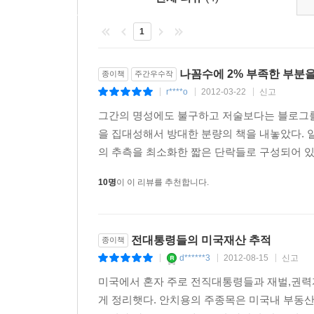
1
나꼼수에 2% 부족한 부분을
종이책
주간우수작
r****o
2012-03-22
신고
|
|
|
그간의 명성에도 불구하고 저술보다는 블로그를
을 집대성해서 방대한 분량의 책을 내놓았다. 일
의 추측을 최소화한 짧은 단락들로 구성되어 있
10명
이 이 리뷰를 추천합니다.
전대통령들의 미국재산 추적
종이책
d******3
2012-08-15
신고
|
|
|
미국에서 혼자 주로 전직대통령들과 재벌,권력
게 정리햇다. 안치용의 주종목은 미국내 부동산