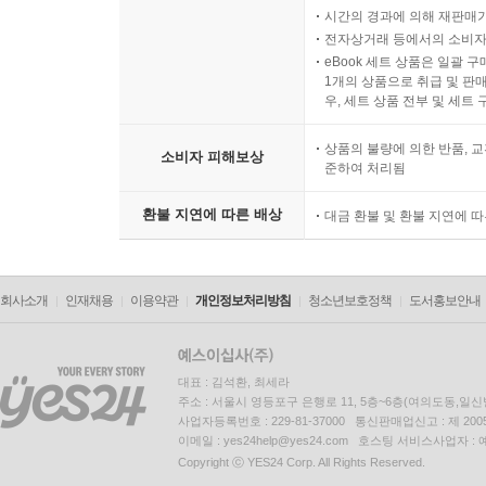
시간의 경과에 의해 재판매가
전자상거래 등에서의 소비자
eBook 세트 상품은 일괄 
1개의 상품으로 취급 및 판매
우, 세트 상품 전부 및 세트
상품의 불량에 의한 반품, 교
소비자 피해보상
준하여 처리됨
환불 지연에 따른 배상
대금 환불 및 환불 지연에 
회사소개
인재채용
이용약관
개인정보처리방침
청소년보호정책
도서홍보안내
대표 : 김석환, 최세라
주소 : 서울시 영등포구 은행로 11, 5층~6층(여의도동,일신
사업자등록번호 : 229-81-37000 통신판매업신고 : 제 200
이메일 : yes24help@yes24.com 호스팅 서비스사업자 :
Copyright ⓒ YES24 Corp. All Rights Reserved.