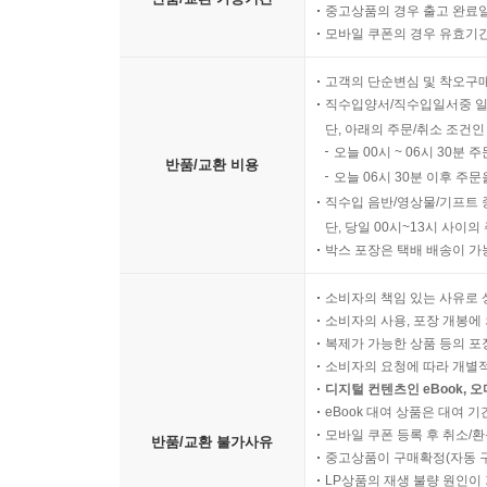
중고상품의 경우 출고 완료일
모바일 쿠폰의 경우 유효기간(
고객의 단순변심 및 착오구
직수입양서/직수입일서중 일
단, 아래의 주문/취소 조건인
오늘 00시 ~ 06시 30분 
반품/교환 비용
오늘 06시 30분 이후 주문
직수입 음반/영상물/기프트 
단, 당일 00시~13시 사이
박스 포장은 택배 배송이 가
소비자의 책임 있는 사유로 
소비자의 사용, 포장 개봉에 
복제가 가능한 상품 등의 포장을 
소비자의 요청에 따라 개별
디지털 컨텐츠인 eBook, 
eBook 대여 상품은 대여 기
모바일 쿠폰 등록 후 취소/환
반품/교환 불가사유
중고상품이 구매확정(자동 
LP상품의 재생 불량 원인이 기