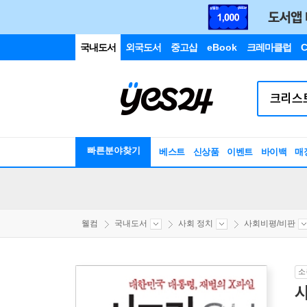
국내도서
외국도서
중고샵
eBook
크레마클럽
C
빠른분야찾기
베스트
신상품
이벤트
바이백
매
웰컴
국내도서
사회 정치
사회비평/비판
소