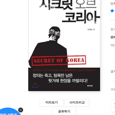
안
정
판
Y
결
구
미리보기
사이즈비교
공유하기