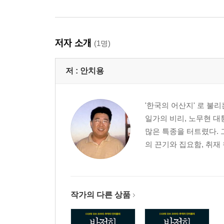
02 이후락 / 287
03 차지철 / 299
04 박태준 / 310
저자 소개
(1명)
제6부 SK의 비밀 / 319
저 :
안치용
01 SK, 미국 법원에서 비자금 5억 달러 들통 / 323
02 페이퍼컴퍼니 설립의 교과서 / 328
03 비자금이 드러난 소송 과정 / 345
'한국의 어산지' 로 불리
04 또 다른 의혹 하빈저 / 354
일가의 비리, 노무현 대
많은 특종을 터트렸다. 
제7부 삼성 이병철 손녀설 리제트 리의 비밀 / 357
의 끈기와 집요함, 취재 원칙
01 나는 이병철 회장 손녀다 / 359
02 발로 찾아 나선 리제트 리의 흔적 / 367
03 세계의 눈이 쏠린 청문회 / 371
04 리제트 리, 감옥에서 보낸 편지 / 390
작가의 다른 상품
제8부 부패의 증거 해외부동산 비리의 비밀 / 397