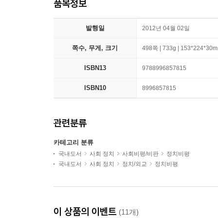
품목정보
발행일
2012년 04월 02일
쪽수, 무게, 크기
498쪽 | 733g | 153*224*30
ISBN13
9788996857815
ISBN10
8996857815
관련분류
카테고리 분류
국내도서
사회 정치
사회비평/비판
정치비평
국내도서
사회 정치
정치/외교
정치비평
이 상품의 이벤트
(11개)