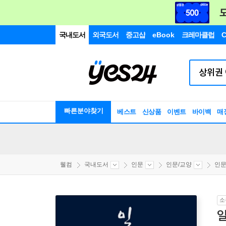
국내도서
외국도서
중고샵
eBook
크레마클럽
C
빠른분야찾기
베스트
신상품
이벤트
바이백
매
웰컴
국내도서
인문
인문/교양
인
소