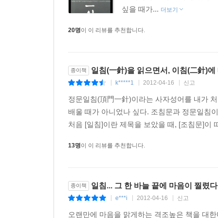
상두보소桑土補巢
싶을 때가...
더보기
-뽕나무 뿌리로 허술한 둥지를 고치다
맹인할마盲人轄馬
20명
이 이 리뷰를 추천합니다.
-소경이 애꾸 말을 타고 한밤중에 못가를 간다
인양념마因羊念馬
-양을 팔아 말을 사서 부자가 되는 생각
일침(一針)을 읽으면서, 이침(二針)에
종이책
매독환주買瀆環珠
k*****1
2012-04-16
신고
|
|
|
-본질을 버려두고 말단만을 쫓는 풍조
정문일침(頂門一針)이라는 사자성어를 내가 처음
곡돌사신曲突徙薪
배울 때가 아니었나 싶다. 조침문과 정문일침이
-굴뚝을 굽히고 땔감을 옮겨라
처음 [일침]이란 제목을 보았을 때, [조침문]이
발총유자發塚儒者
-무덤을 파면서도 명분을 내세운다
13명
이 이 리뷰를 추천합니다.
수락석출水落石出
-물이 줄자 바위가 수면 위로 드러난다
기리단금其利斷金
일침... 그 한 바늘 끝에 마음이 찔렸다..
종이책
-두 마음이 하나 되면 무쇠조차 끊는다
e***i
2012-04-16
신고
|
|
|
양묘회신良苗懷新
오랜만에 마음을 맑게하는 격조높은 책을 대한다
-가라지를 솎아내고 좋은 싹을 북돋우자