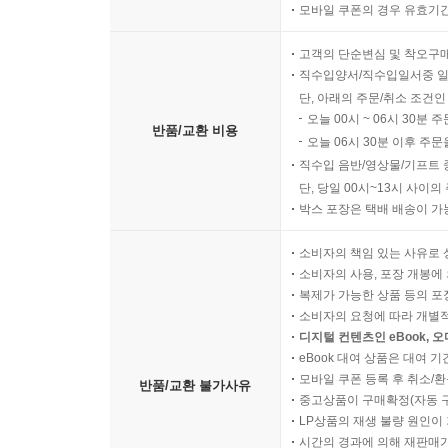
모바일 쿠폰의 경우 유효기간(
고객의 단순변심 및 착오구
직수입양서/직수입일서중 일
단, 아래의 주문/취소 조건인
오늘 00시 ~ 06시 30분 
반품/교환 비용
오늘 06시 30분 이후 주문
직수입 음반/영상물/기프트 
단, 당일 00시~13시 사이
박스 포장은 택배 배송이 가
소비자의 책임 있는 사유로 
소비자의 사용, 포장 개봉에 
복제가 가능한 상품 등의 포장을 
소비자의 요청에 따라 개별
디지털 컨텐츠인 eBook, 
eBook 대여 상품은 대여 기
모바일 쿠폰 등록 후 취소/환
반품/교환 불가사유
중고상품이 구매확정(자동 
LP상품의 재생 불량 원인이 기
시간의 경과에 의해 재판매가