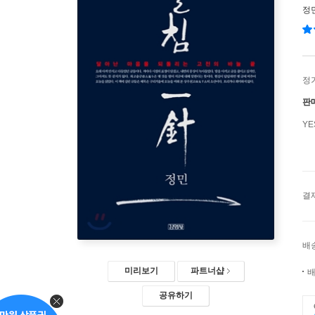
정
정
판
Y
결
배
미리보기
파트너샵
배
공유하기