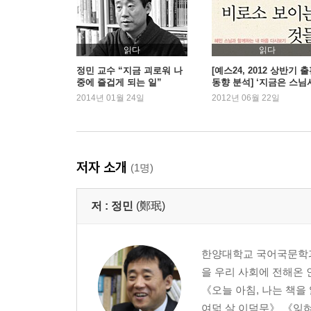
-보여줄 듯 감출 때 깊은 정이 드러난다
전미개오轉迷開悟
-미혹을 돌이켜 깨달음을 활짝 열자
읽다
읽다
감이후지坎而後止
정민 교수 “지금 괴로워 나
[예스24, 2012 상반기 
중에 즐겁게 되는 일”
동향 분석] ‘지금은 스님
-구덩이를 만나면 넘칠 때까지 기다린다
대’ 100위내 스님 저서가
2014년 01월 24일
2012년 06월 22일
중정건령中正健靈
권, 왜 인기일까?
-알맞고 바르면 건강하고 영활하다
지지지지知止止止
-그칠 데를 알아서 그쳐야 할 때 그쳐라
저자 소개
(1명)
간위적막艱危寂寞
-시련과 적막의 시간이 필요하다
저 :
정민
(鄭珉)
사상념려思想念慮
-생각 관리가 경쟁력이다
남산현표南山玄豹
한양대학교 국어국문학과
-배고픔을 견뎌야 무늬가 박힌다
을 우리 사회에 전해온
송영변어松影變魚
《오늘 아침, 나는 책을
-소나무 그림자를 무늬로 지닌 물고기
여덟 살 이덕무》 《잊혀