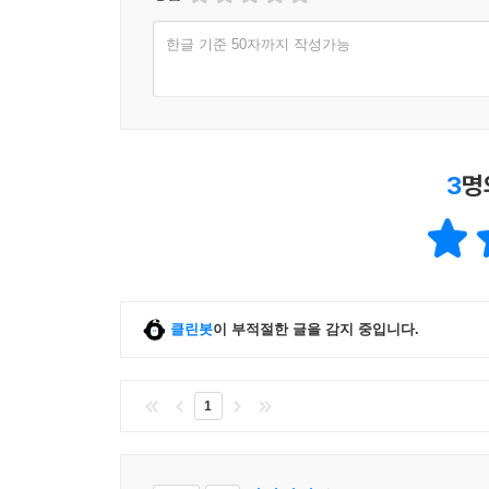
징비후환懲毖後患
-지난 일을 경계 삼아 뒷근심을 막는다
한글 기준 50자까지 작성가능
수문심인修文深仁
-인문을 널리 닦고 인의를 깊게 한다
지칭삼한只稱三閒
-그저 세 가지가 한가로워졌을 뿐
3
명
용종가소龍鍾可笑
-용모는 꾀죄죄해도 속마음은 맑았다
자웅난변雌雄難辨
-까마귀의 암수는 분간하기 어렵다
애여불공隘與不恭
-융통성 없는 것과 제멋대로 하는 것
클린봇
이 부적절한 글을 감지 중입니다.
발호치미跋胡置尾
-이러지도 저러지도 못하는 상황
삼일공사三日公事
1
-나라 일이 고작 사흘도 못 간다
대발철시大鉢鐵匙