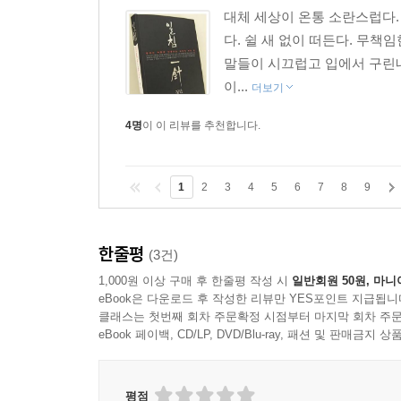
-분노를 잠깐 잊고 이치를 살펴보라
대체 세상이 온통 소란스럽다. 
불여류적不如留賊
다. 쉴 새 없이 떠든다. 무책
-잡은 적을 놓아주어 쓸모를 남겨 둔다
말들이 시끄럽고 입에서 구린내
노량작제魯梁作第
이...
더보기
-노량에서 두터운 비단옷을 생산하다
4명
이 이 리뷰를 추천합니다.
봉인유구逢人有求
-사람만 만나면 손을 내민다
덕위상제德威相濟
1
2
3
4
5
6
7
8
9
-덕과 위엄은 균형을 잡아야만
구차미봉苟且彌縫
-구차하게 모면하고 미봉으로 넘어간다
한줄평
(3건)
자화자찬自畵自讚
1,000원 이상 구매 후 한줄평 작성 시
일반회원 50원, 마니
-제 입으로 하는 칭찬
eBook은 다운로드 후 작성한 리뷰만 YES포인트 지급됩니
불통즉통不通則痛
클래스는 첫번째 회차 주문확정 시점부터 마지막 회차 주문
eBook 페이백, CD/LP, DVD/Blu-ray, 패션 및 판매금
-통하면 안 아프고, 안 통하면 아프다
토붕와해土崩瓦解
-구들이 내려앉고 기와가 부서지다
평점