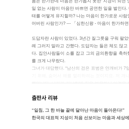
몸은 한가한데 마음은 한가롭지 못한’ 지경이 되면 안
-세게 공부해서 쉽게 풀어낸다
일 없는 사람이 마음만 바쁘면 공연한 일을 벌인다.
독서망양讀書亡羊
태를 어떻게 유지할까? 나는 마음이 한가로운 사람인
-책에 빠져 양을 잃다
어버린 사람인가? --- 「심한신왕 - 마음이 한가
파초신심芭蕉新心
-새 잎을 펼치자 새 심지가 돋는다
도답자란 사람이 있었다. 3년간 질그릇을 구워 팔았
평생출처平生出處
례 그러지 말라고 간했다. 도답자는 들은 체도 않고
-시련과 역경 속에 본바탕이 드러난다
다. 집안사람들이 소를 잡고 그의 금의환향을 축하했
의금상경衣錦尙絅
를 크게 나무랐다.
-비단옷을 입고는 덧옷으로 가린다
그녀가 대답했다. “남산의 검은 표범은 안개비가 7
문심혜두文心慧竇
기 위해, 숨어서 해를 멀리하려는 것이지요. 저 개
-글의 마음을 얻고 슬기 구멍이 활짝 열려야
뿐입니다. 나라가 가난한데 집은 부유하니 이것은 
발초첨풍撥草瞻風
내쫓았다. 1년이 못되어 도답자는 도둑질한 죄로 죽
출판사 리뷰
-풀을 뽑아 길을 낸 후 풍모를 우러른다
어린 표범은 자라면서 어느 순간 짙고 기름진 무늬로
교부초래敎婦初來
범처럼 변한다는 뜻이다. 부스스 얼룩덜룩하던 털이 
“일침, 그 한 바늘 끝에 달아난 마음이 돌아온다!”
-처음부터 가르쳐라
늬가 박힌다」 중에서
한국의 대표적 지성이 처음 선보이는 마음과 세상에
북원적월北轅適越
-북으로 가려던 수레가 남쪽으로 가다
『한비자』의 「해로」편에 이런 대목이 있다.