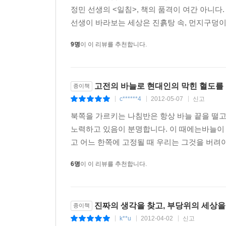
정민 선생의 <일침>, 책의 품격이 여간 아니다
선생이 바라보는 세상은 진흙탕 속, 먼지구덩이다.
제4부 통치의 묘방
간군오의諫君五義
9명
이 이 리뷰를 추천합니다.
-설득에도 전략이 필요하다
쟁신칠인諍臣七人
-바른 말로 충언하는 신하 일곱만 있으면
고전의 바늘로 현대인의 막힌 혈도를
종이책
척확무색尺擴無色
c******4
2012-05-07
신고
|
|
|
-자벌레는 정해진 빛깔이 없다
군인신직君仁臣直
북쪽을 가르키는 나침반은 항상 바늘 끝을 떨고
-임금이 어질어야 신하가 곧다
노력하고 있음이 분명합니다. 이 때에는바늘이 
불필친교不必親校
고 어느 한쪽에 고정될 때 우리는 그것을 버려야
-굳이 직접 하시렵니까?
6명
이 이 리뷰를 추천합니다.
육자비결六字秘訣
-벼슬길에 임하는 여섯 글자의 비결
세류서행細柳徐行
진짜의 생각을 찾고, 부당위의 세상을
종이책
-군기는 장수의 위엄에서 나온다
k**u
2012-04-02
신고
거망관리遽忘觀理
|
|
|