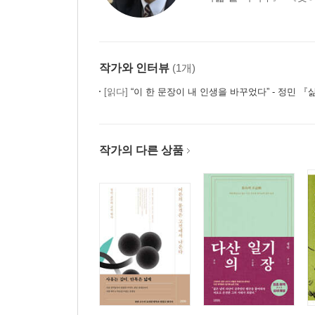
담박영정淡泊寧靜
-담박으로 헹궈 내어 고요 속에 침잠하라
작비금시昨非今是
-지난 잘못을 걷고 옳은 지금을 간다
작가와 인터뷰
(1개)
호추불두戶樞不竇
[읽다]
“이 한 문장이 내 인생을 바꾸었다” - 정민 
-문지도리는 결코 좀먹지 않는다
이명비한耳鳴鼻澣
-귀 울음과 코 골기, 어느 것이 문제일까?
작가의 다른 상품
어묵찬금語墨讚擒
-말해야 할 때와 침묵해야 할 때
함장축언含章蓄言
-안으로 머금어 가만히 쌓아 두라
옥촉서풍玉觸西風
-아만을 버리고 참나를 돌아보다
습정투한習靜偸閑
-고요함을 익히고 한가로움을 훔쳐라
설니홍조雪泥鴻爪