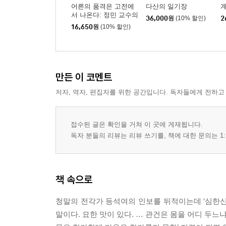
-눈 진흙 위에 난 기러기의 발자국
어른의 품격은 고전에
다산의 일기장
서 나온다: 정민 교수의
36,000
원
(10% 할인)
2
고전 필사
16,650
원
(10% 할인)
제2부 공부의 칼끝
자지자기自止自棄
-제풀에 멈추면 성취가 없다
십년유성十年有成
만든 이 코멘트
-십 년은 몰두해야 성취를 이룰 수 있다
저자, 역자, 편집자를 위한 공간입니다. 독자들에게 전하고
피지상심披枝傷心
-곁가지를 쳐 내면 속줄기가 상한다
소년등과少年登科
접수된 글은 확인을 거쳐 이 곳에 게재됩니다.
-젊은 날의 출세는 큰 불행의 시작
독자 분들의 리뷰는 리뷰 쓰기를, 책에 대한 문의는 1:
상동구이尙同求異
-같음을 숭상하되 다름을 추구한다
오서오능鰲鼠五能
책 속으로
-균형 잡힌 안목으로 핵심 역량을 길러라
찬승달초讚勝撻楚
청말의 전각가 등석여의 인보를 뒤적이는데 ‘심한신
-칭찬이 매질보다 훨씬 더 낫다
말이다. 묘한 맛이 있다. … 관건은 몸을 어디 두느
심입천출深入淺出