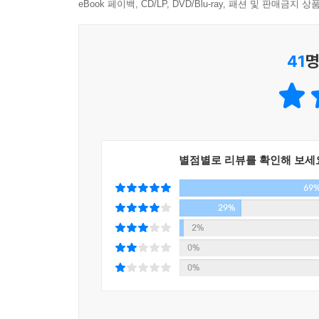
애초에 연행 도중에 쓴 글이 아니다. 귀국 후 여러
eBook 페이백, CD/LP, DVD/Blu-ray, 패션 및 판매금
바탕에는 예외 없이 메모의 힘이 있다.‘견골상상’이란
제3부 진창의 탄식
세간의 옳음과 그름이란 것
코끼리가 살고 있었다. 그런데 전국시대 말기에 이
체구망욕體垢忘浴
까마귀의 암수처럼 분간 어렵네.
41
명
보기 힘들게 되자 죽은 코끼리의 뼈를 구해, 그림을
-몸에 때가 있는데 씻지 않는다
바로 여기서 나왔다.
즐풍목우櫛風沐雨
다들 저밖에 적임자가 없다고 하고 자기만이 해낼 수
-바람으로 머리 빗고 빗물로 목욕하다
이 난무하고, 흑색선전이 기승을 부린다. 정책 대결은
3부 〈진창의 탄식〉과 4부 〈통치의 묘방〉은 책
대기만성大器晩成
헝클고, 시비를 뒤집어 보자는 속셈이다.
저자가 지난해의 화두로 꼽기도 했던 ‘수락석출’은
-큰 그릇은 늦게서야 이뤄진다는 말의 슬픔
말이었지만, 후대에는 흑막이 걷혀 진상이 명백
--- 「자웅난변 - 까마귀의 암수는 분간하기 어렵다 」 중에
교자이의敎子以義
별점별로 리뷰를 확인해 보세
모양새가 속속 드러난다. 양극화의 만성화, 불통으
-눈에 뵈는 게 없는 세상
69
시점에서 음미하게 되는 일침이다.『시경』 「소아」
취문성뢰聚蚊成雷
정약용, 이덕무 등 많은 옛 지식인들이 차용하여 혼
29%
-풍문에 현혹되어 판단을 그르치다
없다. 총선을 앞두고 모호한 기준의 공천 심사로 논
2%
필패지가必敗之家
0%
틀림없이 망하게 되어 있는 집안
거전보과鋸箭補鍋
0%
-책임질 일은 말고 문제는 더 키워라
방유일순謗由一