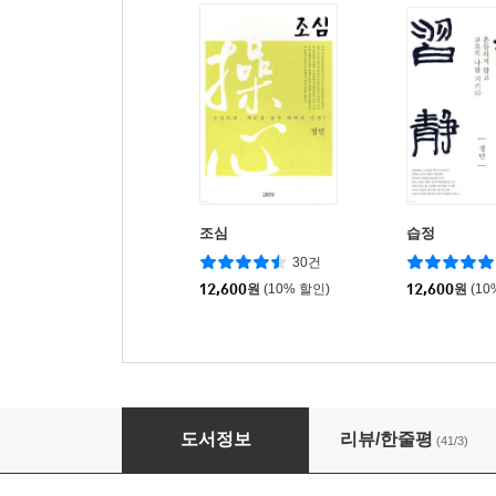
조심
습정
30건
12,600
원
(10% 할인)
12,600
원
(10
일침
도서정보
리뷰/한줄평
(41/3)