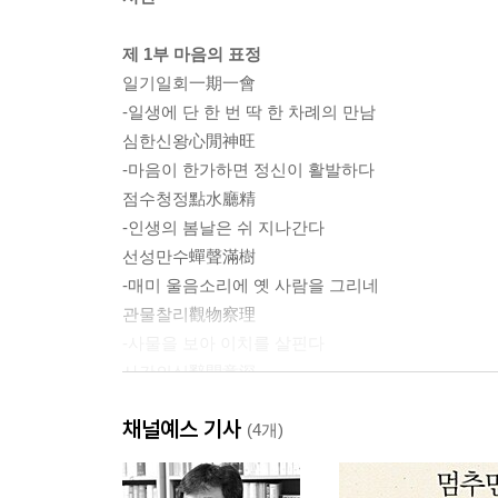
제 1부 마음의 표정
일기일회一期一會
-일생에 단 한 번 딱 한 차례의 만남
심한신왕心閒神旺
-마음이 한가하면 정신이 활발하다
점수청정點水廳精
-인생의 봄날은 쉬 지나간다
선성만수蟬聲滿樹
-매미 울음소리에 옛 사람을 그리네
관물찰리觀物察理
-사물을 보아 이치를 살핀다
사간의심辭間意深
-말은 간결해도 뜻은 깊어야
채널예스 기사
허정무위虛靜無爲
(4개)
-텅 비어 고요하고 담박하게 무위하라
욕로환장欲露還藏