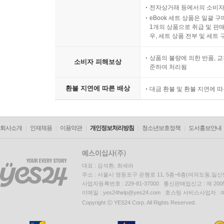
전자상거래 등에서의 소비자
eBook 세트 상품은 일괄 
1개의 상품으로 취급 및 판매
우, 세트 상품 전부 및 세트
상품의 불량에 의한 반품, 교
소비자 피해보상
준하여 처리됨
환불 지연에 따른 배상
대금 환불 및 환불 지연에 
회사소개
인재채용
이용약관
개인정보처리방침
청소년보호정책
도서홍보안내
대표 : 김석환, 최세라
주소 : 서울시 영등포구 은행로 11, 5층~6층(여의도동,일신
사업자등록번호 : 229-81-37000 통신판매업신고 : 제 200
이메일 : yes24help@yes24.com 호스팅 서비스사업자 :
Copyright ⓒ YES24 Corp. All Rights Reserved.