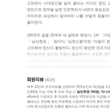
고전에서 시대정신을 길어 올리는 지식인 정민 교
묘계질서妙契疾書
“사람들이 산 코끼리를 보기 힘들게 되자 죽은 코끼
전반으로 영역을 넓힌 인문학자가 내면의 웅숭깊은 
-순간의 깨달음을 놓치지 말고 메모하라
는 것을 모두 '상'이라 말한다.”
어지러운 세상에서 잃어버린 나를 어떻게 찾을까? 
해현갱장解弦更張-거문고 줄을 풀어 팽팽하게 다시
남은 뼈만 보고 이 괴상한 어금니 주인공의 생김새
돌아온다.
견골상상見骨想象
왔다. … 성인이 『주역』을 지을 때 코끼리 상 자를
-이미지를 유추해서 본질에 도달하라
리다. 보이는 것이 전부가 아니다. 현상에 현혹되지
100개의 글을 25개씩 네 갈래로 묶었다. 1부 
우작경탄牛嚼鯨呑
「견골상상 - 이미지를 유추해서 본질에 도달하라
「남산현표」 등이다. ‘심한신왕’이란 ‘마음이 
-소가 되새김질 하고, 고래가 한입에 삼키듯이
고요해야 정신이 활발하다. 정신이 왕성한 것과 마음
이택상주麗澤相注
세상은 캄캄한 어둠 속인데, 불의한 세력이 그 틈을
한가로우면 정신의 작용이 활발해져서 건강한 생각
-두 개의 연못이 맞닿아 서로 물을 댄다
빛을 보며 새벽을 기다린다.
자문한다.‘남산현표’란 남산의 검은 표범이란 의미
평지과협平地過峽
수락석출! 초가을에는 안 보이던 바위가 제 생긴 
산을 내려오지 않는 검은 표범. 털을 기름지게 해서
-끊어질 듯 이어지다 다시 불쑥 되솟다
후대에는 흑막이 걷혀 진상이 명명백백하게 드러났다는
짙고 기름진 무늬로 변한다. 『주역』에서는 ‘군자
일자지사一字之師
둘 드러난다. 저기 저런 게 숨어 있었구나. 하마터면
회원리뷰
순간 빛나는 무늬로 바뀐다. 사람도 마찬가지다. 공
(41건)
-한 글자로 하늘과 땅의 차이가 생긴다
망하다. 기실 산도 물도 바위도 원래 변한 것이 없다.
매주 10건의 우수리뷰를 선정하여 YES포인트 3만원을 드
광이불요光而不耀
중에서
3,000원 이상 구매 후 리뷰 작성 시
일반회원 300원, 마니아
2부 〈공부의 칼끝〉은 선인들의 공부 단련법과 
-빛나되 번쩍거리지 않기를
eBook은 다운로드 후 작성한 리뷰만 YES포인트 지급됩니
‘묘계’는 번쩍 떠오른 깨달음이고, ‘질서’는 빨리
다문궐의多聞闕疑
까마귀의 암수 구분이 어렵다는 구실로 사람들은 제멋
클래스는 첫번째 회차 주문확정 시점부터 마지막 회차 주문
메모로 붙들어 두었다. 이것이 모여 『시경질서』
-많이 듣되 의심나는 것은 솎아낸다
사락 독서모임으로 진행된 클래스는 사락 독서모임 게시판
덕무도 「우음」에서 같은 뜻을 담았다.