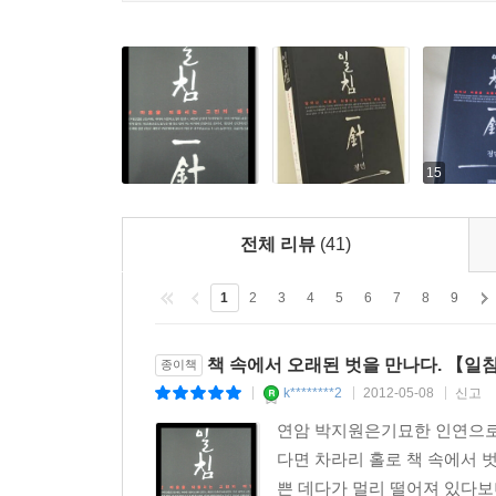
-비방은 한 사람의 입을 통해 나온다
금인삼함金人三緘
-쇠 사람이 세 번 입을 봉하다
예실구야禮失求野
-사라진 예법을 시골에서 찾는다
지상담병紙上談兵
15
-이론만 능하고 실전에 약한 병통
명철보신明哲保身
-시비를 분별하여 붙들어서 지킨다
전체 리뷰
(41)
화생어구禍生於口
-모든 재앙은 입에서 비롯된다
1
2
3
4
5
6
7
8
9
임사주상臨事周詳
-일처리는 언제나 꼼꼼하고 면밀하게
책 속에서 오래된 벗을 만나다. 【일
종이책
방무여지旁無餘地
k********2
2012-05-08
신고
|
|
|
-여지가 없으면 행실이 각박하다
연암 박지원은기묘한 인연으로
피음사둔避淫邪遁
다면 차라리 홀로 책 속에서 
-번드르한 말 속에서 본질을 간파한다
쁜 데다가 멀리 떨어져 있다보