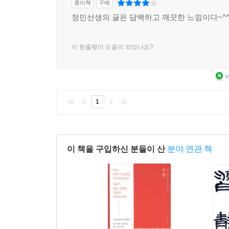
-큰 주발에 밥을 담아 쇠수저로 퍼 먹는다
종이책
구매
정민선생의 글은 담백하고 깨끗한 느낌이다~^
이 한줄평이 도움이 되었나요?
v
1
이 책을 구입하신 분들이 산
분야 연관 책