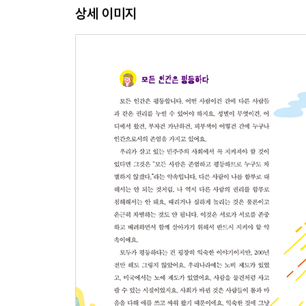
┃ 용감한 경찰? 상냥한 간호사? 78 ┃
상세 이미지
┃ 특별한 소년 어기와 엄마의 도전 80 ┃
4. 다양한 사랑의 모양
끌리는 마음과 성적 지향 84
“남자 친구 있니? 여자 친구 있니” 86
다양한 형태의 가족들 89
┃ 정상적인 가족 94 ┃
5. 존중하고 사랑하고 공존하는 우리
여성 혐오와 성차별 98
트랜스젠더 혐오와 동성애 혐오 101
역차별이 있나요? 104
문제는 적극적으로 해결해야 해요 107
┃ 차별을 이긴 세 명의 흑인 여성 112 ┃
┃ 누구나 사랑할 수 없는 사회 114 ┃
에필로그 모두가 안전하고 행복한 세상