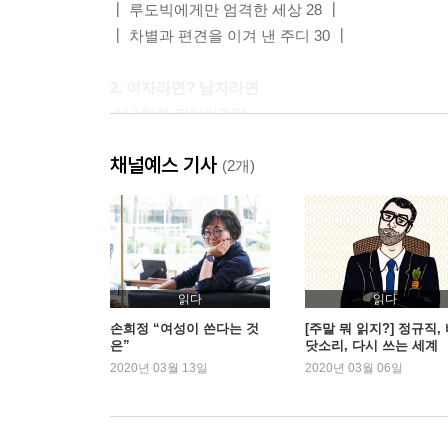
┃ 루도빅에게만 엄격한 세상 28 ┃
┃ 차별과 편견을 이겨 낸 주디 30 ┃
2. 여자라면? 남자라면
소녀처럼 뛰어라? 34
축구와 피구 37
채널예스 기사
효상이는 여자일까요, 남자일까요? 40
(2개)
“여자는 태어나는 것이 아니라 여자로 길러진다.” 4
그리고 여자는 제 2의 성으로 길러진다 49
┃ 코르셋은 필요없어! 54 ┃
┃ 나다운 게 좋아! 56┃
읽다
읽다
3. 남자의 일? 여자의 일
손희정 “여성이 쓴다는 것
[주말 뭐 읽지?] 정규직,
은”
닷소리, 다시 쓰는 세계
성차별과 임금 격차 60
2020년 03월 13일
2020년 03월 06일
가부장제와 성 역할 고정 관념 63
요리는 엄마의 몫인데, 왜 셰프들은 전부 남자일까요?
엄마의 경력 단절 74