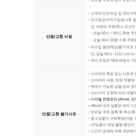
모바일 쿠폰의 경우 유효기간(
고객의 단순변심 및 착오구
직수입양서/직수입일서중 일
단, 아래의 주문/취소 조건인
오늘 00시 ~ 06시 30분 
반품/교환 비용
오늘 06시 30분 이후 주문
직수입 음반/영상물/기프트 
단, 당일 00시~13시 사이
박스 포장은 택배 배송이 가
소비자의 책임 있는 사유로 
소비자의 사용, 포장 개봉에 
복제가 가능한 상품 등의 포장을 
소비자의 요청에 따라 개별
디지털 컨텐츠인 eBook, 
eBook 대여 상품은 대여 기
모바일 쿠폰 등록 후 취소/환
반품/교환 불가사유
중고상품이 구매확정(자동 
LP상품의 재생 불량 원인이 기
시간의 경과에 의해 재판매가