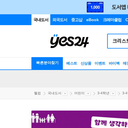
국내도서
외국도서
중고샵
eBook
크레마클럽
C
빠른분야찾기
베스트
신상품
이벤트
바이백
매
웰컴
국내도서
어린이
3-4학년
3-