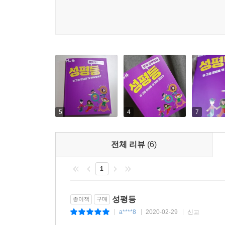
행동해야 하는지 소개합니다. 각 주제들을 익힌 다음
어린이뿐만 아니라 부모와 교사 등 어른들도 함께 보
1권 《폭력》 폭력은 우리 사회를 병들게 하는 악 
어떻게 해야 하는지 알아봅니다. 폭력은 가해자를
대응하는 방법을 익히도록 이끌어 폭력을 근절하는 
2권 《GMO》 GMO는 생명의 존엄성과 관련하
인류에게 이로운지 GMO에 대한 진실을 낱낱이 
5
4
7
그럴수록 비판 의식을 갖고 냉정하게 평가해야 합니다
첫 걸음이 될 것입니다.
전체 리뷰
(6)
3권 《통일》 통일은 아직도 모두가 간절히 바라는 
1
해야 하는지 깊이 있게 살펴봅니다. 그간 우리는 
먼저 북한을 제대로 평가해야 합니다. 이 책은 남북 
성평등
종이책
구매
4권 《노동》 인류는 아주 오래전부터 노동을 해 왔
a****8
2020-02-29
신고
|
|
|
노동은 우리 사회에서 그 가치를 제대로 인정받지 