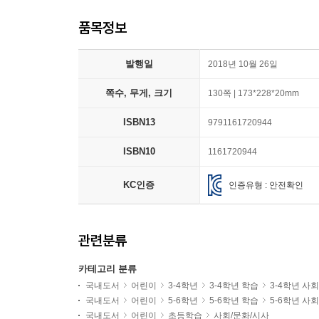
품목정보
발행일
2018년 10월 26일
쪽수, 무게, 크기
130쪽 | 173*228*20mm
ISBN13
9791161720944
ISBN10
1161720944
KC인증
인증유형 : 안전확인
관련분류
카테고리 분류
국내도서
어린이
3-4학년
3-4학년 학습
3-4학년 사
국내도서
어린이
5-6학년
5-6학년 학습
5-6학년 사
국내도서
어린이
초등학습
사회/문화/시사