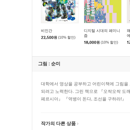
비인간
디지털 시대의 페미니
왜
즘
22,500
원
(10% 할인)
18,000
원
(10% 할인)
1
그림 :
순미
대학에서 영상을 공부하고 어린이책에 그림을 
되려고 노력한다. 그린 책으로 『오싹오싹 도
페르시아』 『역병이 돈다, 조선을 구하라!』 『
작가의 다른 상품