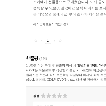
조카에게 선물용으로 구매했습니다. 이제 글도 
하면 노동에 대한 편견을 바로잡을 수 있게 도와줄 
습득할 수 있을것 같았어요.슬쩍 이미지들 보니
움 되었으면 좋겠네요. 부디 조카가 지식을 습득
5권 《성평등》 우리 모두는 차별받지 않고 존중받
관념은 차별을 만들어 낼 뿐만 아니라 우리를 가
이 리뷰가 도움이 되었나요?
행복한 세상을 만들기 위해서는 무엇을 해야 하는지
1
한줄평
(2건)
1,000원 이상 구매 후 한줄평 작성 시
일반회원 50원, 마니
eBook은 다운로드 후 작성한 리뷰만 YES포인트 지급됩니
클래스는 첫번째 회차 주문확정 시점부터 마지막 회차 주문
eBook 페이백, CD/LP, DVD/Blu-ray, 패션 및 판매금
평점