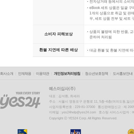
전자상거래 등에서의 소비자
eBook 세트 상품은 일괄 
1개의 상품으로 취급 및 판매
우, 세트 상품 전부 및 세트
상품의 불량에 의한 반품, 교
소비자 피해보상
준하여 처리됨
환불 지연에 따른 배상
대금 환불 및 환불 지연에 
회사소개
인재채용
이용약관
개인정보처리방침
청소년보호정책
도서홍보안내
대표 : 김석환, 최세라
주소 : 서울시 영등포구 은행로 11, 5층~6층(여의도동,일신
사업자등록번호 : 229-81-37000 통신판매업신고 : 제 200
이메일 : yes24help@yes24.com 호스팅 서비스사업자 :
Copyright ⓒ YES24 Corp. All Rights Reserved.