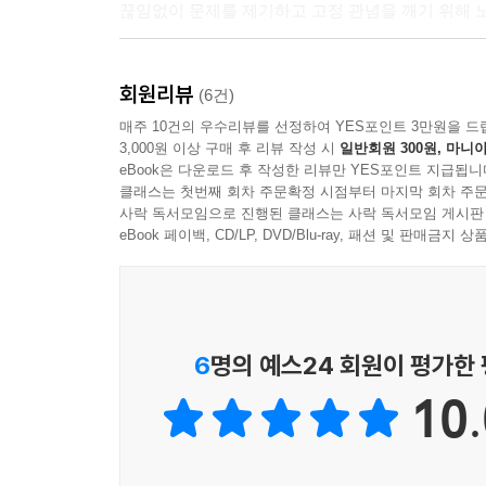
끊임없이 문제를 제기하고 고정 관념을 깨기 위해 
모두가 평등하고 행복한 세상을 꿈꾸는 페미니스트
회원리뷰
문화 평론가 손희정은 대중과 가장 가까이에서 
(6건)
여성다움과 남성다움이 어떻게 다루어지는지를 
매주 10건의 우수리뷰를 선정하여 YES포인트 3만원을 드
3,000원 이상 구매 후 리뷰 작성 시
일반회원 300원, 마니아
건강해지려면 성 고정 관념에서 벗어나 한 사람 
eBook은 다운로드 후 작성한 리뷰만 YES포인트 지급됩니
필요하다고 생각해요. 그래서 이 책을 썼습니다.
클래스는 첫번째 회차 주문확정 시점부터 마지막 회차 주문
이 책은 성에 대한 개념을 제대로 알려 주어 성 고
사락 독서모임으로 진행된 클래스는 사락 독서모임 게시판
주지요. 뿐만 아니라 낯설고 어려운 개념을 쉽게 
eBook 페이백, CD/LP, DVD/Blu-ray, 패션 및 판매금
고민해 보는 부록도 마련했습니다. 성평등이라는 
행복한 세상을 함께 만들어 가도록 이끌어 주는 훌
<함께 생각하자> 시리즈 소개
6
명의 예스24 회원이 평가한
10.
<함께 생각하자> 시리즈는 미래의 주인공인 어
시리즈입니다. 더 나은 미래를 위해, 정의로운 대
문제가 아니라고 치부해 넘겨 버릴 수 있는 이슈들