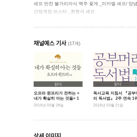
셰프 반찬 불가리아식 맥주 꽃게 _미카엘 셰프/ 양
간장게장 파스타 _최현석 셰프
part 2 가슴 울렁거리는 아련한 그리움의 이름, 김
채널예스 기사
수미 반찬 · 참소라 강된장/ 소고기 고추장볶음/ 풀
(17개)
셰프 반찬 소라냉채 _여경래 셰프/ 유자 강된장 두
불가리아식 소라 튀김 _미카엘 셰프
수미 반찬 · 오이소박이/ 열무 얼갈이김치/ 수육 & 
열무 얼갈이김치 비빔국수/ 양배추 오이김치
셰프 반찬 된장 스테이크 _최현석 셰프/ 불가리아 김
읽다
읽다
소류완자 _여경래 셰프
오프라 윈프리가 전하는 <
독서교육 지침서 『공부
내가 확실히 아는 것들> 1
리 독서법』 2주 연속 1
수미 반찬 · 김수미표 아귀찜/ 전복 내장 영양밥/ 
위 기록
2019년 03월 28일
2019년 03월 21일
part 3 _아빠 생각
수미 반찬 · 코다리조림/ 오징어채 간장볶음/ 검은
상세 이미지