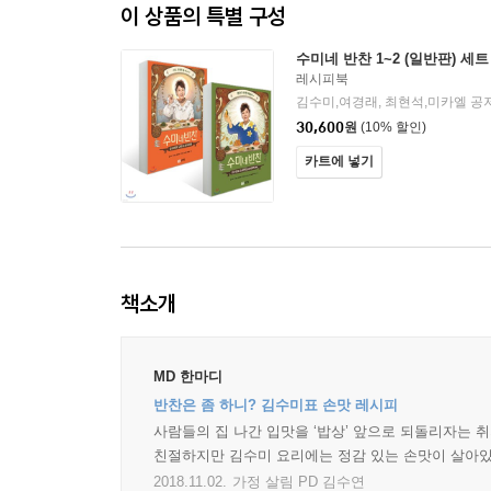
이 상품의 특별 구성
수미네 반찬 1~2 (일반판) 세트
레시피북
김수미,여경래, 최현석,미카엘 공
30,600
원
(10% 할인)
카트에 넣기
책소개
MD 한마디
반찬은 좀 하니? 김수미표 손맛 레시피
사람들의 집 나간 입맛을 ‘밥상’ 앞으로 되돌리자는 취
친절하지만 김수미 요리에는 정감 있는 손맛이 살아있
2018.11.02.
가정 살림 PD 김수연