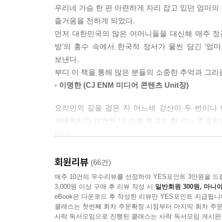
우리네 가슴 한 편 아련하게 자리 잡고 있던 엄마의 
즐거움을 전하게 되었다.
먼저 대한민국의 많은 어머니들을 대신해 매주 정겹
방’의 홍수 속에서 한국적 정서가 물씬 담긴 ‘엄
보낸다.
부디 이 책을 통해 많은 분들의 소중한 추억과 그
- 이명한 (CJ ENM 미디어 콘텐츠 Unit장)
요리인의 길을 걸은 지 어느새 강산이 두 번이나 
자부하지만 여전히 내 인생 최고의 한 끼는 존경
터다.
김수미 선생님이 정성으로 빚어낸 반찬들은 나를 
밥상에서 사라져가는, 사뭇 진귀하기까지 한 반찬들
회원리뷰
(66건)
김수미 선생님의 따뜻한 노력이 새삼 감사할 따름이
매주 10건의 우수리뷰를 선정하여 YES포인트 3만원을 드
- 최현석 (셰프)
3,000원 이상 구매 후 리뷰 작성 시
일반회원 300원, 마니아
eBook은 다운로드 후 작성한 리뷰만 YES포인트 지급됩니
클래스는 첫번째 회차 주문확정 시점부터 마지막 회차 주문
[수미네 반찬]은 지난 40년 동안 오직 중식 전문
사락 독서모임으로 진행된 클래스는 사락 독서모임 게시판
차려낸 음식들은 요리인의 시각을 한껏 넓혀줄 만큼 