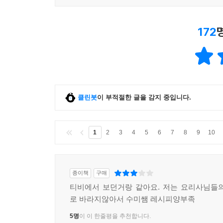
172
클린봇
이 부적절한 글을 감지 중입니다.
1
2
3
4
5
6
7
8
9
10
종이책
구매
티비에서 보던거랑 같아요. 저는 요리사님들
로 바라지않아서 수미쌤 레시피양부족
5명
이 이 한줄평을 추천합니다.