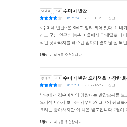
수미네 반찬
종이책
구매
k******4
2019-01-21
신고
|
|
|
<수미네 반찬>은 3부로 정리 되어 있다. 1. 내
라도 군산 인근의 농촌 마을에서 막내딸로 태어
적인 뒷바라지를 해주던 엄마가 열여덟 살 되던
6명
이 이 리뷰를 추천합니다.
수미네 반찬 요리책을 가장한 화보집
종이책
구매
a******s
2019-02-25
신고
|
|
|
방송에서 김수미씨의 맛깔나는 반찬솜씨를 보고
요리책이라기 보다는 김수미와 그녀의 쉐프들의
요리는 좋아하지만 이 책은 별로입니다.2권이 
5명
이 이 리뷰를 추천합니다.