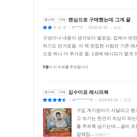
팬심으로 구매했는데 그게 끝
종이책
구매
k****2
2018-11-16
신고
|
|
|
구성이나 내용이 생각보다 별로임. 집에서 반찬
하기도 번거로움. 이 책 편집한 사람은 기존 레
으로 하나 더 추가로 줌. 1권에 레시피가 몇개 
5명
이 이 리뷰를 추천합니다.
김수미표 레시피북
종이책
구매
w**********6
2019-03-24
신고
|
|
|
구입 계기엄마가 사달라고 했
고 보기는 한건지 의심이 되는
를 쭈르륵 넘기는데....굴비 
잡채잡...
더보기