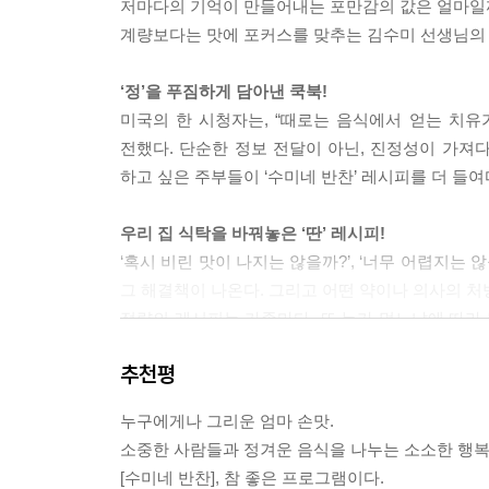
저마다의 기억이 만들어내는 포만감의 값은 얼마일
계량보다는 맛에 포커스를 맞추는 김수미 선생님의 
‘정’을 푸짐하게 담아낸 쿡북!
미국의 한 시청자는, “때로는 음식에서 얻는 치유
전했다. 단순한 정보 전달이 아닌, 진정성이 가져
하고 싶은 주부들이 ‘수미네 반찬’ 레시피를 더 들여
우리 집 식탁을 바꿔놓은 ‘딴’ 레시피!
‘혹시 비린 맛이 나지는 않을까?’, ‘너무 어렵지는
그 해결책이 나온다. 그리고 어떤 약이나 의사의 처
정량의 레시피는 가족마다, 또 누가 먹느냐에 따라
김수미라는 엄마가 하는 요리 속에는 그 정서적 공감
추천평
진정한 셰프들의 겸손한 자세가 만들어내는 ‘의외’의
누구에게나 그리운 엄마 손맛.
김수미 선생님의 비법 전수가 끝나면 같은 식재
소중한 사람들과 정겨운 음식을 나누는 소소한 행복
풍성하고 다양하게 만드는 포인트다.
[수미네 반찬], 참 좋은 프로그램이다.