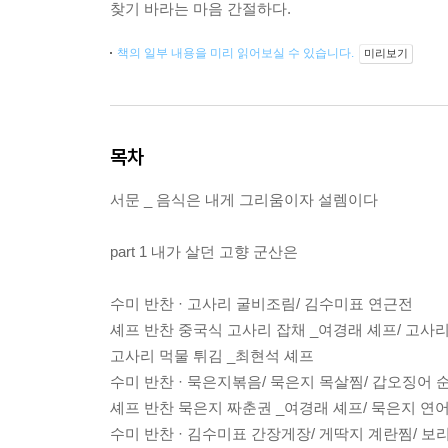
찾기 바라는 마음 간절하다.
책의 일부 내용을 미리 읽어보실 수 있습니다.
미리보기
목차
서문 _ 음식은 내게 그리움이자 설렘이다
part 1 내가 살던 고향 군산은
수미 반찬 · 고사리 굴비조림/ 김수미표 연근전
셰프 반찬 중국식 고사리 잡채 _여경래 셰프/ 고사
고사리 먹물 튀김 _최현석 셰프
수미 반찬 · 묵은지볶음/ 묵은지 목살찜/ 갑오징어 
셰프 반찬 묵은지 짜춘권 _여경래 셰프/ 묵은지 연어
수미 반찬 · 김수미표 간장게장/ 게딱지 계란찜/ 