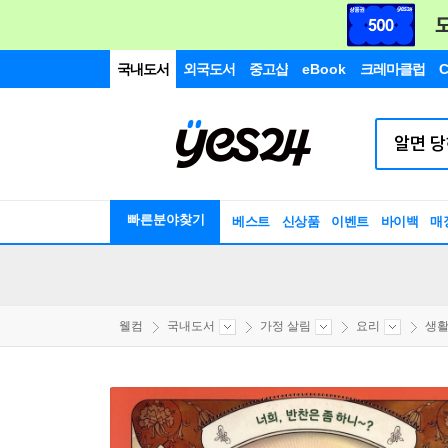
국내도서
외국도서
중고샵
eBook
크레마클럽
C
빠른분야찾기
베스트
신상품
이벤트
바이백
매
웰컴
국내도서
가정 살림
요리
생