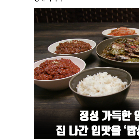
셰프 반찬 두반 코다리 돼지볶음 _여경래 셰프/ 프
수미 반찬 · 낙지볶음/ 조개탕/ 애호박 부추전/ 떡
셰프 반찬 한우 갈빗살 바게트구이 _미카엘 셰프/ 몽