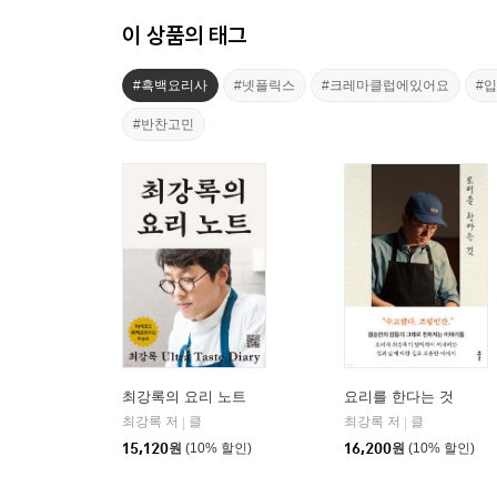
이 상품의 태그
#흑백요리사
#넷플릭스
#크레마클럽에있어요
#
#반찬고민
최강록의 요리 노트
요리를 한다는 것
최강록 저
클
최강록 저
클
|
|
15,120
원
(10% 할인)
16,200
원
(10% 할인)