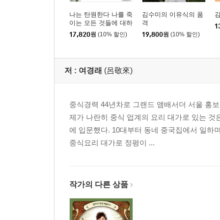
나는 탄원한다 나를 죽
김수미의 이유식의 품
이는 모든 것들에 대하
격
1
여
17,820
원
(10% 할인)
19,800
원
(10% 할인)
저 :
여경래
(呂敬來)
중식경력 44년차로 그랜드 앰배서더 서울 홍
제가 나란히 중식 업계의 요리 대가로 있는 것
에 입문했다. 10대부터 동네 중국집에서 일하며
중식요리 대가로 정평이 ...
작가의 다른 상품