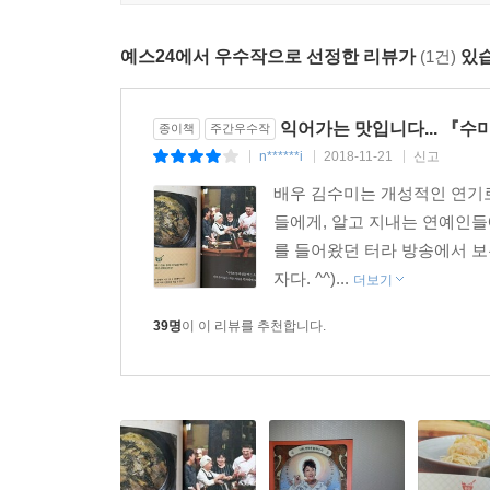
김수미 선생님, 오래오래 건강하세요.
- 장동민 (개그맨)
예스24에서 우수작으로 선정한 리뷰가
(1건)
있습
익어가는 맛입니다... 『수
종이책
주간우수작
n******i
2018-11-21
신고
|
|
|
배우 김수미는 개성적인 연기로
들에게, 알고 지내는 연예인들
를 들어왔던 터라 방송에서 보
자다. ^^)...
더보기
39명
이 이 리뷰를 추천합니다.