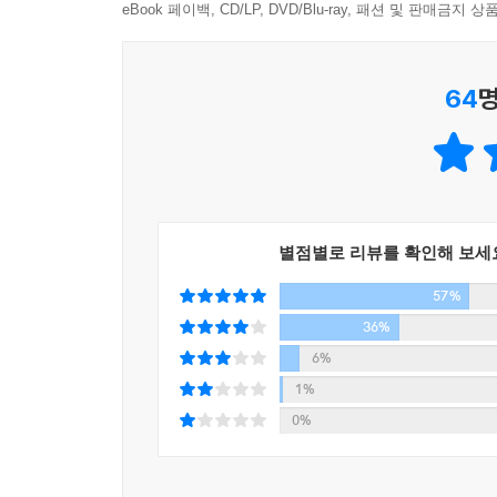
eBook 페이백, CD/LP, DVD/Blu-ray, 패션 및 판매금
[수미네 반찬]은 내게 ‘대한민국’이다. 김수미 선
다채로움을 실감할 수 있었기 때문이다. 부디 이 
어린 시절 추억을 거닐며 진한 향수에 빠져보는 [수미
64
명
- 여경래 (셰프)
이역만리 타국에서 한국의 매력에 빠져 멍석을 깔고 
만큼 특별한 나라다.
“로마에 가면 로마법을 따르라”는 말마따나 한국
찾아다녔지만, 정작 직접 한국 음식을 만들겠다는 
별점별로 리뷰를 확인해 보세
아직 이방인의 티를 모두 벗어버리지 못한 내게 [
57%
김수미 선생님의 가르침을 통해 나는 그동안 다소 멀
36%
제2의 조국에서 만난 또 다른 어머니, 김수미 선생
6%
“수미 쌤! Thank you!”
1%
- 미카엘 아쉬미노프 (셰프)
0%
오래전 학창 시절, 엄마가 정성스레 만들어주셨던
간편화되는 요즘, 사라져가는 우리의 따뜻한 반찬 문