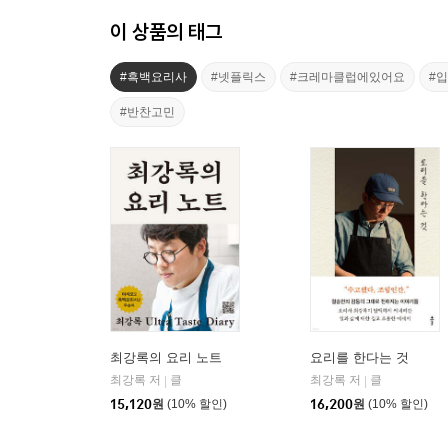
이 상품의 태그
#흑백요리사
#넷플릭스
#크레마클럽에있어요
#
#반찬고민
최강록의 요리 노트
요리를 한다는 것
최강록 저
클
최강록 저
클
|
|
15,120
원
(10% 할인)
16,200
원
(10% 할인)