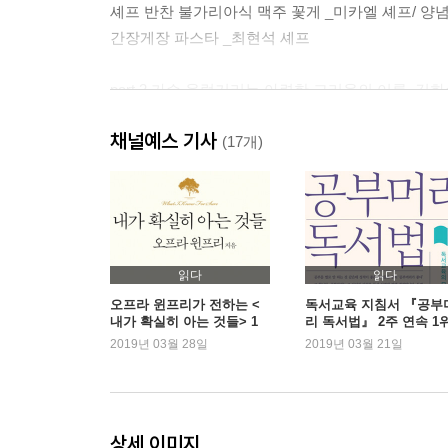
셰프 반찬 불가리아식 맥주 꽃게 _미카엘 셰프/ 양
간장게장 파스타 _최현석 셰프
part 2 가슴 울렁거리는 아련한 그리움의 이름, 김
채널예스 기사
수미 반찬 · 참소라 강된장/ 소고기 고추장볶음/ 풀
(17개)
셰프 반찬 소라냉채 _여경래 셰프/ 유자 강된장 두
불가리아식 소라 튀김 _미카엘 셰프
수미 반찬 · 오이소박이/ 열무 얼갈이김치/ 수육 & 
열무 얼갈이김치 비빔국수/ 양배추 오이김치
셰프 반찬 된장 스테이크 _최현석 셰프/ 불가리아 김
읽다
읽다
소류완자 _여경래 셰프
오프라 윈프리가 전하는 <
독서교육 지침서 『공부
내가 확실히 아는 것들> 1
리 독서법』 2주 연속 1
수미 반찬 · 김수미표 아귀찜/ 전복 내장 영양밥/ 
위 기록
2019년 03월 28일
2019년 03월 21일
part 3 _아빠 생각
수미 반찬 · 코다리조림/ 오징어채 간장볶음/ 검은
상세 이미지