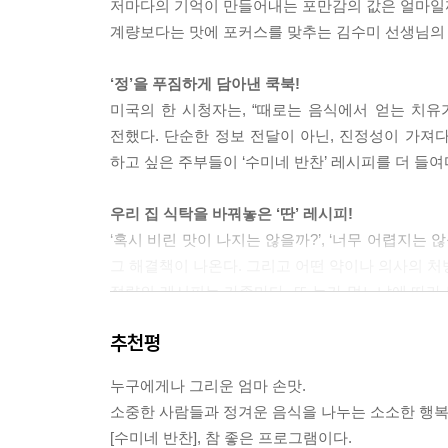
저마다의 기억이 만들어내는 포만감의 값은 얼마일
계량보다는 맛에 포커스를 맞추는 김수미 선생님의 
‘정’을 푸짐하게 담아낸 쿡북!
미국의 한 시청자는, “때로는 음식에서 얻는 치유
전했다. 단순한 정보 전달이 아닌, 진정성이 가져
하고 싶은 주부들이 ‘수미네 반찬’ 레시피를 더 들여
우리 집 식탁을 바꿔놓은 ‘딴’ 레시피!
‘혹시 비린 맛이 나지는 않을까?’, ‘너무 어렵지는
그 해결책이 나온다. 그리고 어떤 약이나 의사의 처
정량의 레시피는 가족마다, 또 누가 먹느냐에 따라
김수미라는 엄마가 하는 요리 속에는 그 정서적 공감
추천평
진정한 셰프들의 겸손한 자세가 만들어내는 ‘의외’의
누구에게나 그리운 엄마 손맛.
김수미 선생님의 비법 전수가 끝나면 같은 식재
소중한 사람들과 정겨운 음식을 나누는 소소한 행복
풍성하고 다양하게 만드는 포인트다.
[수미네 반찬], 참 좋은 프로그램이다.