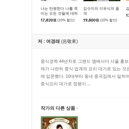
나는 탄원한다 나를 죽
김수미의 이유식의 품
이는 모든 것들에 대하
격
1
여
17,820
원
(10% 할인)
19,800
원
(10% 할인)
저 :
여경래
(呂敬來)
중식경력 44년차로 그랜드 앰배서더 서울 홍
제가 나란히 중식 업계의 요리 대가로 있는 것
에 입문했다. 10대부터 동네 중국집에서 일하며
중식요리 대가로 정평이 ...
작가의 다른 상품