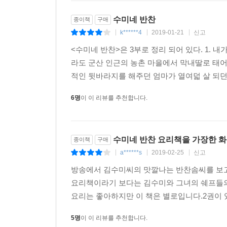
수미네 반찬
종이책
구매
k******4
2019-01-21
신고
|
|
|
<수미네 반찬>은 3부로 정리 되어 있다. 1. 내
라도 군산 인근의 농촌 마을에서 막내딸로 태어
적인 뒷바라지를 해주던 엄마가 열여덟 살 되던
6명
이 이 리뷰를 추천합니다.
수미네 반찬 요리책을 가장한 화보집
종이책
구매
a******s
2019-02-25
신고
|
|
|
방송에서 김수미씨의 맛깔나는 반찬솜씨를 보고
요리책이라기 보다는 김수미와 그녀의 쉐프들의
요리는 좋아하지만 이 책은 별로입니다.2권이 
5명
이 이 리뷰를 추천합니다.