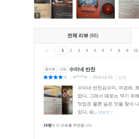
5
전체 리뷰
(66)
1
2
3
4
5
6
7
8
9
10
수미네 반찬
종이책
구매
k******4
2018-12-13
신고
|
|
|
수미네 반찬김수미, 여경래, 최현
없다. 그래서 때로는 먹기 위해
맛집은 물론 숨은 맛을 찾아 
있다. &l...
더보기
10명
이 이 리뷰를 추천합니다.