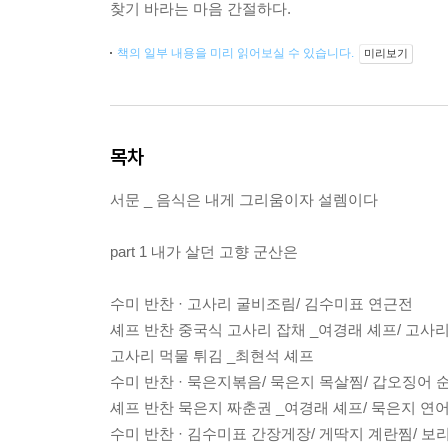
찾기 바라는 마음 간절하다.
책의 일부 내용을 미리 읽어보실 수 있습니다.
미리보기
목차
서문 _ 음식은 내게 그리움이자 설렘이다
part 1 내가 살던 고향 군산은
수미 반찬 · 고사리 굴비조림/ 김수미표 연근전
셰프 반찬 중국식 고사리 잡채 _여경래 셰프/ 고사
고사리 먹물 튀김 _최현석 셰프
수미 반찬 · 묵은지볶음/ 묵은지 목살찜/ 갑오징어 
셰프 반찬 묵은지 짜춘권 _여경래 셰프/ 묵은지 연어
수미 반찬 · 김수미표 간장게장/ 게딱지 계란찜/ 