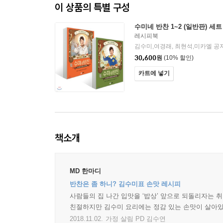
이 상품의 특별 구성
수미네 반찬 1~2 (일반판) 세트
레시피북
김수미,여경래, 최현석,미카엘 공
30,600
원
(10% 할인)
카트에 넣기
책소개
MD 한마디
반찬은 좀 하니? 김수미표 손맛 레시피
사람들의 집 나간 입맛을 ‘밥상’ 앞으로 되돌리자는 취
친절하지만 김수미 요리에는 정감 있는 손맛이 살아있
2018.11.02.
가정 살림 PD 김수연