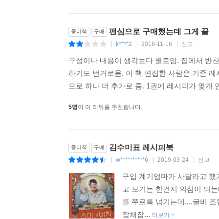
팬심으로 구매했는데 그게 끝
종이책
구매
k****2
2018-11-16
신고
|
|
|
구성이나 내용이 생각보다 별로임. 집에서 반찬
하기도 번거로움. 이 책 편집한 사람은 기존 레
으로 하나 더 추가로 줌. 1권에 레시피가 몇개 
5명
이 이 리뷰를 추천합니다.
김수미표 레시피북
종이책
구매
w**********6
2019-03-24
신고
|
|
|
구입 계기엄마가 사달라고 했
고 보기는 한건지 의심이 되는
를 쭈르륵 넘기는데....굴비 
잡채잡...
더보기