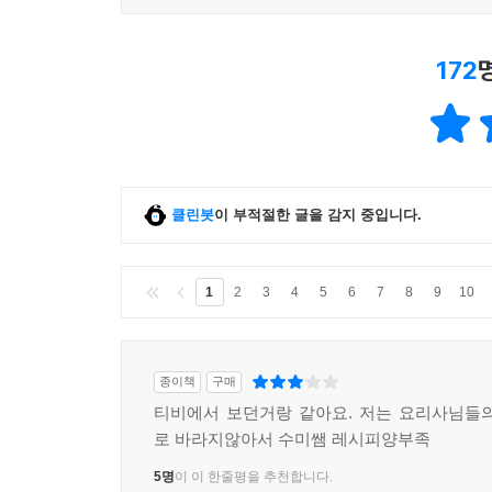
172
클린봇
이 부적절한 글을 감지 중입니다.
1
2
3
4
5
6
7
8
9
10
종이책
구매
티비에서 보던거랑 같아요. 저는 요리사님들
로 바라지않아서 수미쌤 레시피양부족
5명
이 이 한줄평을 추천합니다.