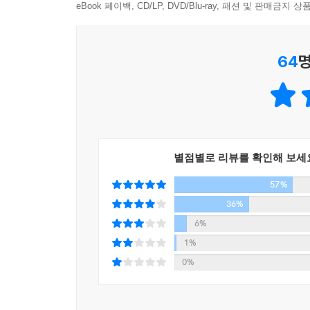
eBook 페이백, CD/LP, DVD/Blu-ray, 패션 및 판매금
[수미네 반찬]은 내게 ‘대한민국’이다. 김수미 선
다채로움을 실감할 수 있었기 때문이다. 부디 이 
어린 시절 추억을 거닐며 진한 향수에 빠져보는 [수미
64
명
- 여경래 (셰프)
이역만리 타국에서 한국의 매력에 빠져 멍석을 깔고 
만큼 특별한 나라다.
“로마에 가면 로마법을 따르라”는 말마따나 한국
찾아다녔지만, 정작 직접 한국 음식을 만들겠다는 
별점별로 리뷰를 확인해 보세
아직 이방인의 티를 모두 벗어버리지 못한 내게 [
57%
김수미 선생님의 가르침을 통해 나는 그동안 다소 멀
36%
제2의 조국에서 만난 또 다른 어머니, 김수미 선생
6%
“수미 쌤! Thank you!”
1%
- 미카엘 아쉬미노프 (셰프)
0%
오래전 학창 시절, 엄마가 정성스레 만들어주셨던
간편화되는 요즘, 사라져가는 우리의 따뜻한 반찬 문