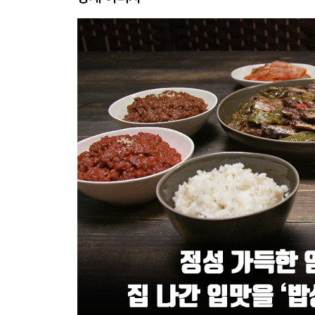
셰프 반찬 두반 코다리 돼지볶음 _여경래 셰프/ 프
수미 반찬 · 낙지볶음/ 조개탕/ 애호박 부추전/ 떡
셰프 반찬 한우 갈빗살 바게트구이 _미카엘 셰프/ 몽