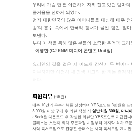
우리네 가슴 한 편 아련하게 자리 잡고 있던 엄마의 
즐거움을 전하게 되었다.
먼저 대한민국의 많은 어머니들을 대신해 매주 정겹
방’의 홍수 속에서 한국적 정서가 물씬 담긴 ‘엄
보낸다.
부디 이 책을 통해 많은 분들의 소중한 추억과 그
- 이명한 (CJ ENM 미디어 콘텐츠 Unit장)
요리인의 길을 걸은 지 어느새 강산이 두 번이나 
자부하지만 여전히 내 인생 최고의 한 끼는 존경
터다.
김수미 선생님이 정성으로 빚어낸 반찬들은 나를 
밥상에서 사라져가는, 사뭇 진귀하기까지 한 반찬들
회원리뷰
(66건)
김수미 선생님의 따뜻한 노력이 새삼 감사할 따름이
매주 10건의 우수리뷰를 선정하여 YES포인트 3만원을 드
- 최현석 (셰프)
3,000원 이상 구매 후 리뷰 작성 시
일반회원 300원, 마니아
eBook은 다운로드 후 작성한 리뷰만 YES포인트 지급됩니
클래스는 첫번째 회차 주문확정 시점부터 마지막 회차 주문
[수미네 반찬]은 지난 40년 동안 오직 중식 전문
사락 독서모임으로 진행된 클래스는 사락 독서모임 게시판
차려낸 음식들은 요리인의 시각을 한껏 넓혀줄 만큼 