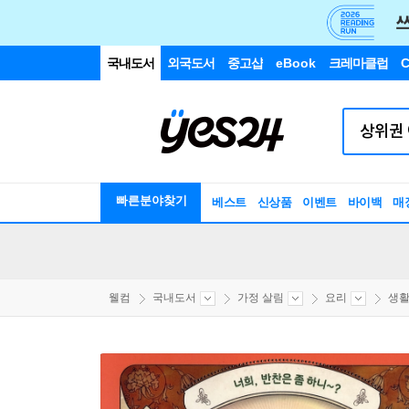
국내도서
외국도서
중고샵
eBook
크레마클럽
C
빠른분야찾기
베스트
신상품
이벤트
바이백
매
웰컴
국내도서
가정 살림
요리
생