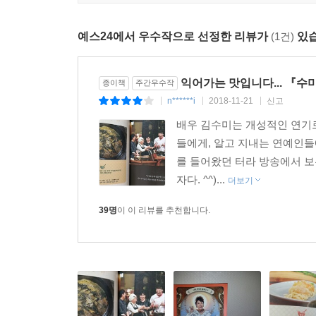
김수미 선생님, 오래오래 건강하세요.
- 장동민 (개그맨)
예스24에서 우수작으로 선정한 리뷰가
(1건)
있습
익어가는 맛입니다... 『수
종이책
주간우수작
n******i
2018-11-21
신고
|
|
|
배우 김수미는 개성적인 연기로
들에게, 알고 지내는 연예인들
를 들어왔던 터라 방송에서 보
자다. ^^)...
더보기
39명
이 이 리뷰를 추천합니다.