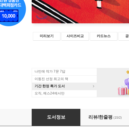
미리보기
사이즈비교
카드뉴스
공
나민애 작가 7문 7답
이동진 선정 최고의 책
기간 한정 특가 도서
오직, 예스24에서만
네 컵은 네가 씻어
도서정보
리뷰/한줄평
(15/2)