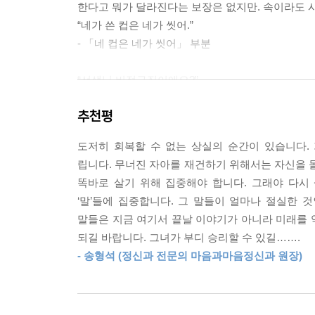
한다고 뭐가 달라진다는 보장은 없지만. 속이라도 
“네가 쓴 컵은 네가 씻어.”
- 「네 컵은 네가 씻어」 부분
“선생님 비정규직이에요?”
나는 너무나 갑작스러웠던 그 질문에 순간 당황했
추천평
비정규직이야”라고 사실을 말했어야 했을까, 아니면 
아마도 이렇게 대답을 했던 것 같다. 과연 이게 맞
도저히 회복할 수 없는 상실의 순간이 있습니다.
“내가 비정규직이든 정규직이든 네가 무슨 상관이니
립니다. 무너진 자아를 재건하기 위해서는 자신을 돌
- 「네가 무슨 상관이니?」 부분
똑바로 살기 위해 집중해야 합니다. 그래야 다시
‘말’들에 집중합니다. 그 말들이 얼마나 절실한 
작가의 멘토 ‘송쌤’ 송형석 마음과마음정신과 원장
말들은 지금 여기서 끝날 이야기가 아니라 미래를 
못했던 ‘말’들에 집중합니다. 그 말들이 얼마나 
되길 바랍니다. 그녀가 부디 승리할 수 있길…….
그녀의 말들은 지금 여기서 끝날 이야기가 아니라 
- 송형석 (정신과 전문의 마음과마음정신과 원장)
영혼이 되길 바랍니다. 그녀가 부디 승리할 수 있길…
일상의 사소한 그러나 결코 사소하지만은 않은 말