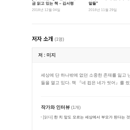
금 읽고 있는 책 – 김서령
말들”
무슨 일이죠?
편
2018년 12월 04일
2018년 11월 29일
이 돈, 무슨 뜻이죠?
나 때문에 속상했니?
왜 안 되는 건데요?
실수 좀 할 수 있지 뭐
저자 소개
(1명)
내 것, 돌려주세요
왜 그렇게 말해요?
저 :
미지
짜증내지 마세요
그냥 여기서 내릴게요
보지 마세요!
세상에 단 하나밖에 없던 소중한 존재를 잃고 
내가 미안해 할 필요 없잖아
들을 열고 있다. 책 『네 컵은 네가 씻어』를 썼
에필로그 | 나, 그리고 당신을 믿어요
작가와 인터뷰
(1개)
[읽다]
한 치 앞도 모르는 세상에서 부모가 된다는 것