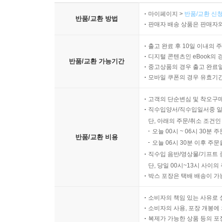
마이페이지 >
반품/교환 신청
반품/교환 방법
판매자 배송 상품은 판매자와
출고 완료 후 10일 이내의 
디지털 콘텐츠인 eBook의 
반품/교환 가능기간
중고상품의 경우 출고 완료일
모바일 쿠폰의 경우 유효기간(
고객의 단순변심 및 착오구
직수입양서/직수입일서중 일
단, 아래의 주문/취소 조건인
오늘 00시 ~ 06시 30분 
반품/교환 비용
오늘 06시 30분 이후 주문
직수입 음반/영상물/기프트 
단, 당일 00시~13시 사이
박스 포장은 택배 배송이 가
소비자의 책임 있는 사유로 
소비자의 사용, 포장 개봉에 
복제가 가능한 상품 등의 포장을 