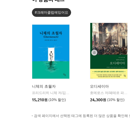
#크레마클럽에있어요
니체의 초월자
오디세이아
프리드리히 니체 저/김철 편역
히읏
호메로스 저/페테르 파울 루벤스 그림/박문재 역
|
15,210
원
(10% 할인)
24,300
원
(10% 할인)
검색 페이지에서 선택된 태그에 등록된 더 많은 상품을 확인해 