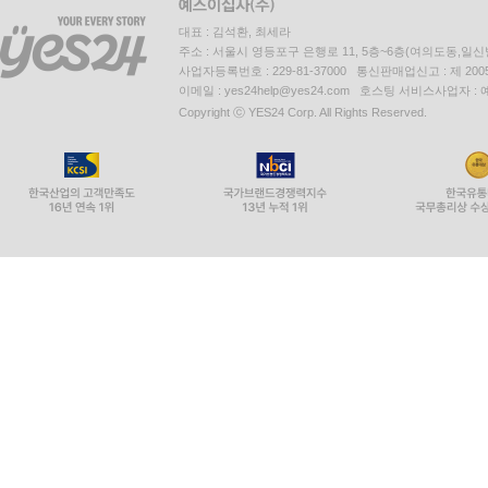
대표 : 김석환, 최세라
주소 : 서울시 영등포구 은행로 11, 5층~6층(여의도동,일신
사업자등록번호 : 229-81-37000 통신판매업신고 : 제 200
이메일 : yes24help@yes24.com 호스팅 서비스사업자 :
Copyright ⓒ YES24 Corp. All Rights Reserved.