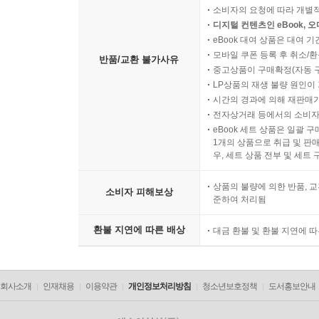
소비자의 요청에 따라 개별
디지털 컨텐츠인 eBook, 
eBook 대여 상품은 대여 기
모바일 쿠폰 등록 후 취소/환
반품/교환 불가사유
중고상품이 구매확정(자동 
LP상품의 재생 불량 원인이 기
시간의 경과에 의해 재판매가
전자상거래 등에서의 소비자
eBook 세트 상품은 일괄 
1개의 상품으로 취급 및 판매
우, 세트 상품 전부 및 세트
상품의 불량에 의한 반품, 교
소비자 피해보상
준하여 처리됨
환불 지연에 따른 배상
대금 환불 및 환불 지연에 
회사소개
인재채용
이용약관
개인정보처리방침
청소년보호정책
도서홍보안내