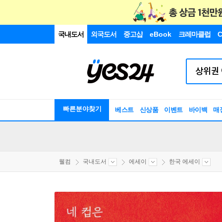
국내도서
외국도서
중고샵
eBook
크레마클럽
C
빠른분야찾기
베스트
신상품
이벤트
바이백
매
웰컴
국내도서
에세이
한국 에세이