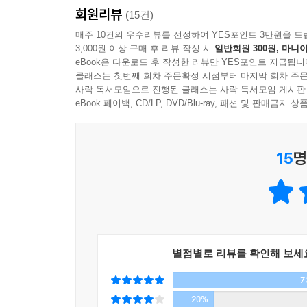
치유의 이야기. 희망의 이야기. 끝에 이르러 작가
회원리뷰
(15건)
누구보다도 나 자신이 후회 없는 선택을 하게 될
매주 10건의 우수리뷰를 선정하여 YES포인트 3만원을 드
결국에는 잘할 수 있을 것이다. 우리는 분명 그렇게 할
3,000원 이상 구매 후 리뷰 작성 시
일반회원 300원, 마니아
eBook은 다운로드 후 작성한 리뷰만 YES포인트 지급됩니
클래스는 첫번째 회차 주문확정 시점부터 마지막 회차 주문
사락 독서모임으로 진행된 클래스는 사락 독서모임 게시판
eBook 페이백, CD/LP, DVD/Blu-ray, 패션 및 판매금
15
명
별점별로 리뷰를 확인해 보세
7
20%