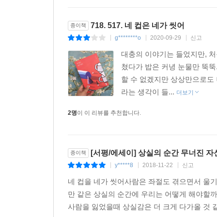
718. 517. 네 컵은 네가 씻어
종이책
g********o
2020-09-29
신고
|
|
|
대충의 이야기는 들었지만, 
쳤다가 밥은 커녕 눈물만 뚝뚝
할 수 없겠지만 상상만으로도 
라는 생각이 들...
더보기
2명
이 이 리뷰를 추천합니다.
[서평/에세이] 상실의 순간 무너진 자
종이책
y*****8
2018-11-22
신고
|
|
|
네 컵을 네가 씻어사람은 좌절도 겪으면서 울기
만 같은 상실의 순간에 우리는 어떻게 해야할까?
사람을 잃었을때 상실감은 더 크게 다가올 것 같습