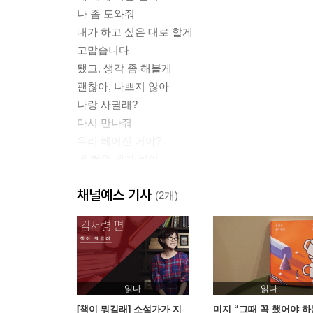
나 좀 도와줘
내가 하고 싶은 대로 할게
고맙습니다
됐고, 생각 좀 해볼게
괜찮아, 나쁘지 않아
나랑 사귈래?
다시 만나줘
우리 헤어진 거야?
네 컵은 네가 씻어
아직 배 안 고파요
채널예스 기사
그만 좀 싸주세요
(2개)
너는 네 인생을 살아
작가가 되고 싶어요
대체 언제까지 해야 해?
네가 무슨 상관이니?
먼저 들어가보겠습니다
읽다
읽다
그거 좀 이상한데요
[책이 뭐길래] 소설가가 지
미지 “그때 꼭 했어야 하