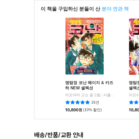
이 책을 구입하신 분들이 산
분야 연관 책
명탐정 코난 헤이지 & 카즈
명탐
하 NEW 셀렉션
셀렉
아오야마 고쇼 글그림
서울미디어코믹스(서울문화사)
|
16건
10,800
원
(10% 할인)
10,8
배송/반품/교환 안내