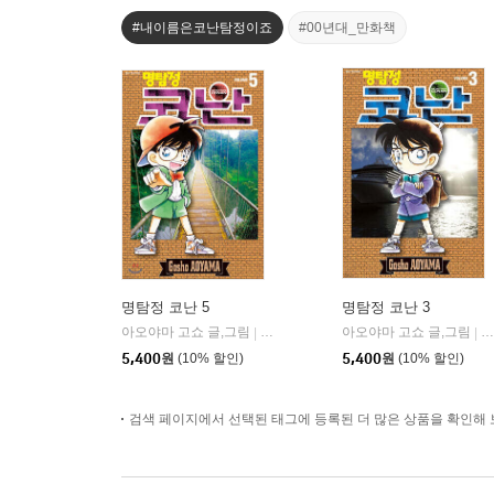
#내이름은코난탐정이죠
#00년대_만화책
명탐정 코난 5
명탐정 코난 3
아오야마 고쇼 글,그림
서울미디어코믹스(서울문화사)
아오야마 고쇼 글,그림
서
|
|
5,400
원
(10% 할인)
5,400
원
(10% 할인)
검색 페이지에서 선택된 태그에 등록된 더 많은 상품을 확인해 