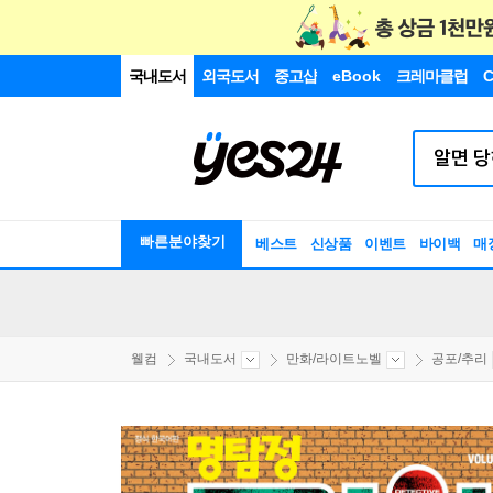
국내도서
외국도서
중고샵
eBook
크레마클럽
C
빠른분야찾기
베스트
신상품
이벤트
바이백
매
웰컴
국내도서
만화/라이트노벨
공포/추리