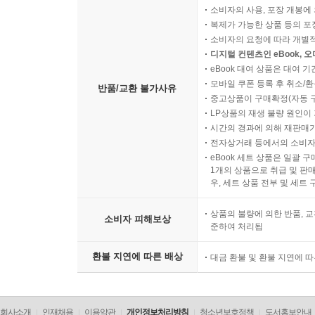
소비자의 사용, 포장 개봉에 
복제가 가능한 상품 등의 포장을 
소비자의 요청에 따라 개별
디지털 컨텐츠인 eBook, 
eBook 대여 상품은 대여 기
모바일 쿠폰 등록 후 취소/환
반품/교환 불가사유
중고상품이 구매확정(자동 
LP상품의 재생 불량 원인이 기
시간의 경과에 의해 재판매가
전자상거래 등에서의 소비자
eBook 세트 상품은 일괄 
1개의 상품으로 취급 및 판매
우, 세트 상품 전부 및 세트
상품의 불량에 의한 반품, 교
소비자 피해보상
준하여 처리됨
환불 지연에 따른 배상
대금 환불 및 환불 지연에 
회사소개
인재채용
이용약관
개인정보처리방침
청소년보호정책
도서홍보안내