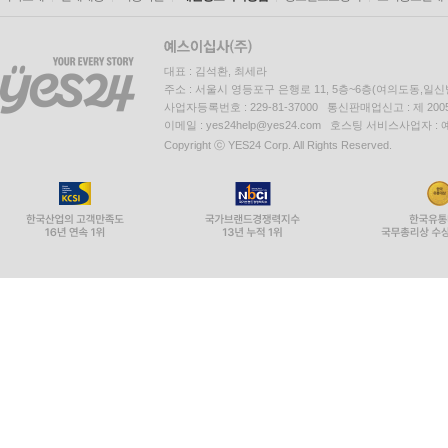
대표 : 김석환, 최세라
주소 : 서울시 영등포구 은행로 11, 5층~6층(여의도동,일신
사업자등록번호 : 229-81-37000 통신판매업신고 : 제 200
이메일 : yes24help@yes24.com 호스팅 서비스사업자 :
Copyright ⓒ YES24 Corp. All Rights Reserved.