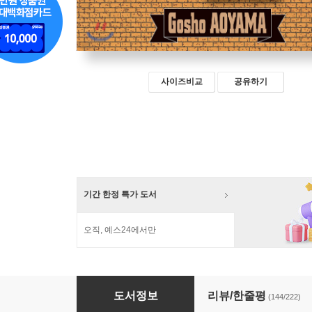
사이즈비교
공유하기
기간 한정 특가 도서
오직, 예스24에서만
명탐정 코난 1
도서정보
리뷰/한줄평
(144/222)