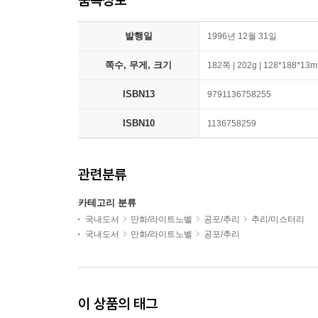
발행일
1996년 12월 31일
쪽수, 무게, 크기
182쪽 | 202g | 128*188*13
ISBN13
9791136758255
ISBN10
1136758259
관련분류
카테고리 분류
국내도서
만화/라이트노벨
공포/추리
추리/미스터리
국내도서
만화/라이트노벨
공포/추리
이 상품의 태그