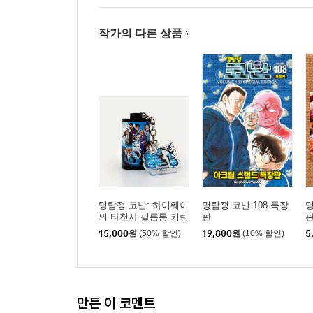
작가의 다른 상품
명탐정 코난: 하이웨이
명탐정 코난 108 특장
명
의 타천사 필름통 키링
판
15,000
원
(50% 할인)
19,800
원
(10% 할인)
5
만든 이 코멘트