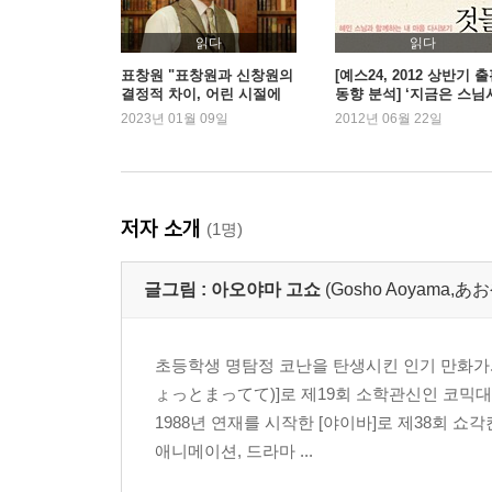
읽다
읽다
표창원 "표창원과 신창원의
[예스24, 2012 상반기 
결정적 차이, 어린 시절에
동향 분석] ‘지금은 스님
있었죠"
대’ 100위내 스님 저서가
2023년 01월 09일
2012년 06월 22일
권, 왜 인기일까?
저자 소개
(1명)
글그림 :
아오야마 고쇼
(Gosho Aoyama
초등학생 명탐정 코난을 탄생시킨 인기 만화가.
ょっとまってて)]로 제19회 소학관신인 코믹
1988년 연재를 시작한 [야이바]로 제38회 
애니메이션, 드라마 ...