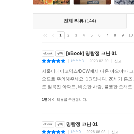
전체 리뷰
(144)
1
2
3
4
5
6
7
8
9
10
[eBook] 명탐정 코난 01
eBook
구매
k******3
2023-02-20
신고
|
|
|
서울미디어코믹스/DCW에서 나온 아오야마 고쇼 
으므로 주의해주세요. 1권입니다. 20세기 홈즈,
로 얼룩진 아파트, 비슷한 사람, 불행한 오해로
1명
이 이 리뷰를 추천합니다.
명탐정 코난 01
eBook
구매
k****0
2026-08-03
신고
|
|
|