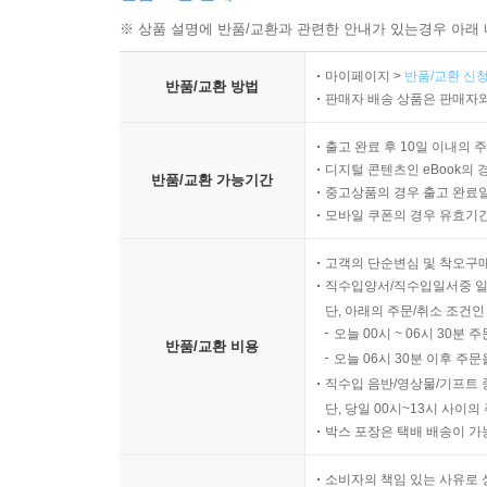
※ 상품 설명에 반품/교환과 관련한 안내가 있는경우 아래 
마이페이지 >
반품/교환 신청
반품/교환 방법
판매자 배송 상품은 판매자와
출고 완료 후 10일 이내의 
디지털 콘텐츠인 eBook의 
반품/교환 가능기간
중고상품의 경우 출고 완료일
모바일 쿠폰의 경우 유효기간(
고객의 단순변심 및 착오구
직수입양서/직수입일서중 일
단, 아래의 주문/취소 조건인
오늘 00시 ~ 06시 30분 
반품/교환 비용
오늘 06시 30분 이후 주문
직수입 음반/영상물/기프트 
단, 당일 00시~13시 사이
박스 포장은 택배 배송이 가
소비자의 책임 있는 사유로 