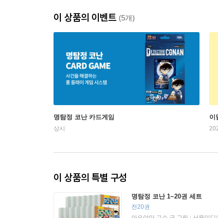
이 상품의 이벤트
(5개)
명탐정 코난 카드게임
이
상시
20
이 상품의 특별 구성
명탐정 코난 1~20권 세트
전20권
아오야마 고쇼 글,그림
서울미디어