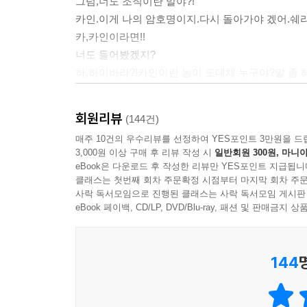
그럼,너도 조직이란 말야?!
카인.이게 나의 암호명이지.다시 돌아가야 겠어.쉐리....
카,카인이라면!!
너도 들어봤겠지?
하,하이바라?!카인이란 놈이 도대체 누구야?말 좀 해
카,카인은...네가 먹은 약(갑자기 이름이....)을 
그래,쉐리.너도 분명히 그 약을 먹은거지?네가 만들
회원리뷰
(144건)
어차피 네가 완성시켰을테지?
매주 10건의 우수리뷰를 선정하여 YES포인트 3만원을 드
당연하지.이미..그 해독제도 완성이 되어있어.아니,
3,000원 이상 구매 후 리뷰 작성 시
일반회원 300원, 마니아
꼬마에게두 말야....이름이...신이치랬나?우리 두
eBook은 다운로드 후 작성한 리뷰만 YES포인트 지급됩니
말도 안돼!!난 다시 돌아가지 않아!!
클래스는 첫번째 회차 주문확정 시점부터 마지막 회차 주문
사락 독서모임으로 진행된 클래스는 사락 독서모임 게시판
그래?(이상한 웃음을 짓는다.)
eBook 페이백, CD/LP, DVD/Blu-ray, 패션 및 판매금
서,설마,란한테 또 무슨짓을 한건!!
아~~아~~.아니야.그건 아니라구.우리가 똑같은 방법
...........
144
그런데,무슨일이지?저 애는 데려가도..난 어쩔거야
--- p.92-101