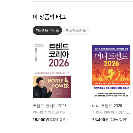
이 상품의 태그
#트렌드키워드
#소비트렌드
트렌드 코리아 2026
머니 트렌드 2026
김난도,전미영,최지혜,권정윤,한다혜,이혜원,이수진,서유현,전다현,이준영,이향은,김나은 저
김도윤,정태익,김광석,김승주,김용섭,김학렬,김현준,최재붕 저
18,000
원
(10% 할인)
23,400
원
(10% 할인)