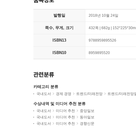
발행일
2018년 10월 24일
쪽수, 무게, 크기
432쪽 | 682g | 152*225*30
ISBN13
9788959895526
ISBN10
8959895520
관련분류
카테고리 분류
국내도서
경제 경영
트렌드/미래전망
트렌드/미래전망
수상내역 및 미디어 추천 분류
국내도서
미디어 추천
중앙일보
국내도서
미디어 추천
동아일보
국내도서
미디어 추천
경향신문