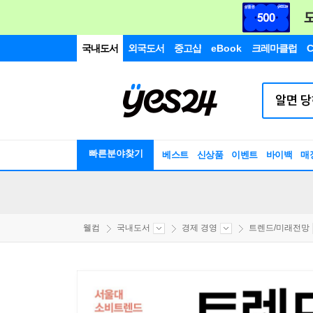
국내도서
외국도서
중고샵
eBook
크레마클럽
C
빠른분야찾기
베스트
신상품
이벤트
바이백
매
웰컴
국내도서
경제 경영
트렌드/미래전망