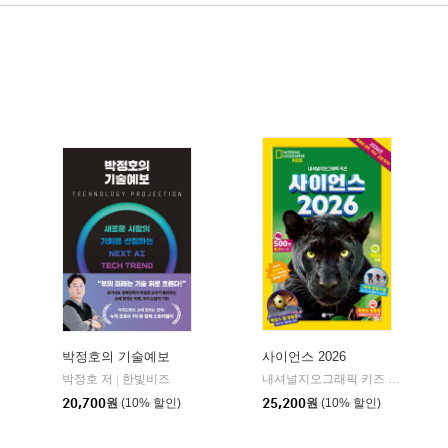
박정호의 기술예보
사이언스 2026
박정호 저
한빛비즈
미래의창
북모먼트
내셔널지오그래픽 키즈 글/이한음,김아림 역
|
|
|
20,700
원
(10% 할인)
25,200
원
(10% 할인)