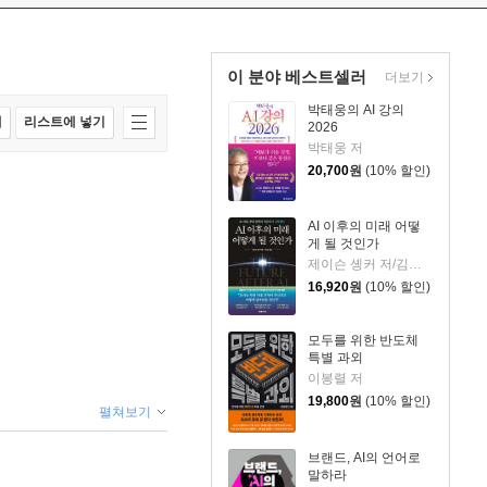
이 분야 베스트셀러
더보기
박태웅의 AI 강의
매
리스트에 넣기
2026
박태웅 저
20,700
원
(10% 할인)
AI 이후의 미래 어떻
게 될 것인가
제이슨 솅커 저/김익성 역
16,920
원
(10% 할인)
모두를 위한 반도체
특별 과외
이봉렬 저
19,800
원
(10% 할인)
펼쳐보기
브랜드, AI의 언어로
말하라