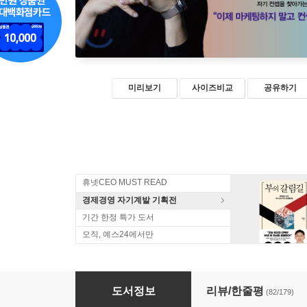
미리보기
사이즈비교
공유하기
휴넷CEO MUST READ
경제경영 자기계발 기획전
기간 한정 특가 도서
오직, 예스24에서만
트렌드 코리아 2019
도서정보
리뷰/한줄평
(82/179)