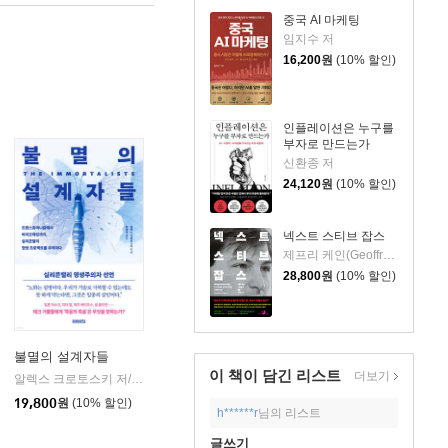
중국 AI 마케팅
임지수 저
16,200
원
(10% 할인)
인플레이션은 누구를
부자로 만드는가
신환종 저
24,120
원
(10% 할인)
넥스트 스티브 잡스
제프리 케인(Geoffrey Cain) 저/이민석 역
28,800
원
(10% 할인)
불멸의 설계자들
이 책이 담긴
리스트
더보기
비룡소
알렉스 크로토스키 저/최정숙 역
미래의창
|
|
19,800
원
(10% 할인)
h******r
님의 리스트
글쓰기