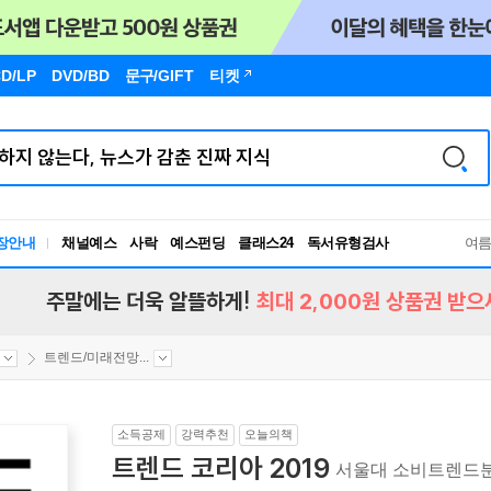
D/LP
DVD/BD
문구
/GIFT
티켓
독서유형검사
장안내
채널예스
사락
예스펀딩
클래스24
여
RBTI Lab
독서유형검사
주말에는 더욱 알뜰하게!
최대 2,000원 상품권 받으
트렌드/미래전망...
소득공제
강력추천
오늘의책
트렌드 코리아 2019
서울대 소비트렌드분