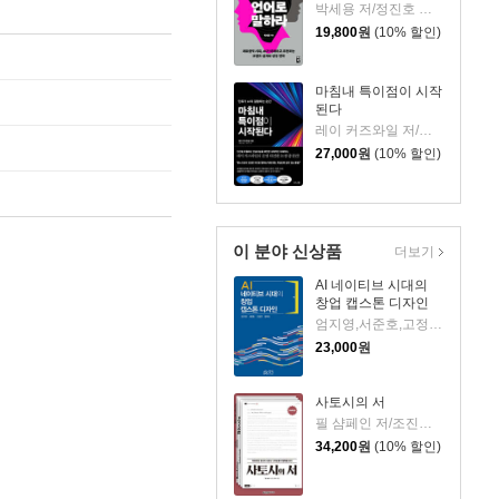
박세용 저/정진호 그림
19,800
원
(10% 할인)
마침내 특이점이 시작
된다
레이 커즈와일 저/이충호 역/장대익 감수
27,000
원
(10% 할인)
이 분야 신상품
더보기
AI 네이티브 시대의
창업 캡스톤 디자인
엄지영,서준호,고정연,정휘도 저
23,000
원
사토시의 서
필 샴페인 저/조진수 역
34,200
원
(10% 할인)