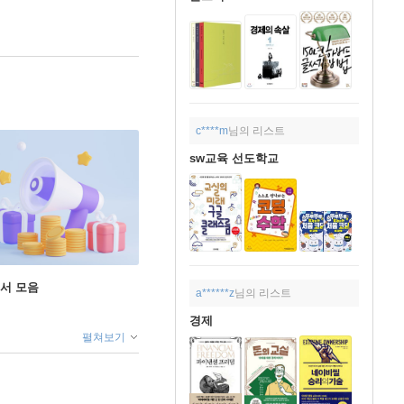
c****m
님의 리스트
sw교육 선도학교
도서 모음
a******z
님의 리스트
경제
펼쳐보기