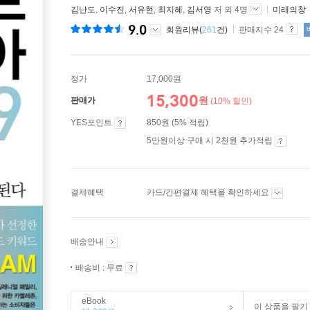
김난도
,
이수진
,
서유현
,
최지혜
,
김서영
저 외 4명
미래의창
9.0
회원리뷰(
261
건)
판매지수 24
정가
17,000원
15,300
원
판매가
(10% 할인)
YES포인트
850원 (5% 적립)
5만원이상 구매 시 2천원 추가적립
결제혜택
카드/간편결제 혜택을 확인하세요
배송안내
배송비 : 무료
eBook
이 상품을 팔기