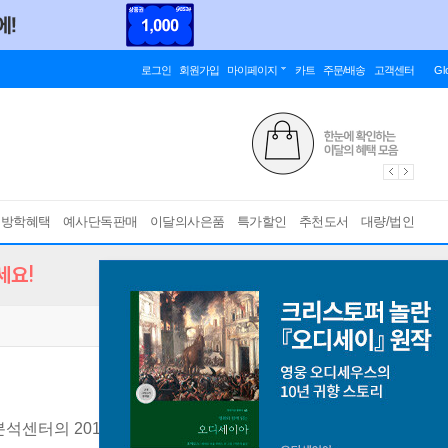
로그인
회원가입
마이페이지
카트
주문/배송
고객센터
Gl
름방학혜택
예사단독판매
이달의사은품
특가할인
추천도서
대량/법인
세요!
석센터의 2019 전망