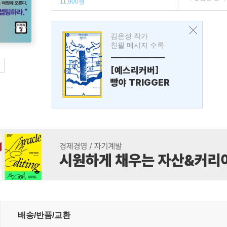
11,900원
김은성 작가
친필 메시지 수록
---------------
[예스리커버]
빵야 TRIGGER
배송/반품/교환