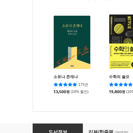
소유냐 존재냐
수학의 쓸모
175건
13,500
원
(10% 할인)
19,800
원
(10
이기적 유전자 The Selfish Gene
도서정보
리뷰/한줄평
(292/638)