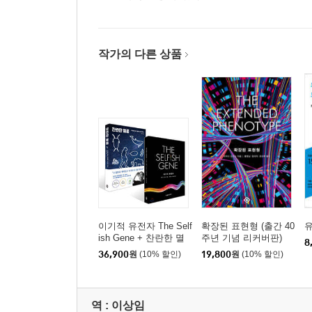
작가의 다른 상품
이기적 유전자 The Self
확장된 표현형 (출간 40
ish Gene + 찬란한 멸
주년 기념 리커버판)
8
종 세트
36,900
원
(10% 할인)
19,800
원
(10% 할인)
역 :
이상임