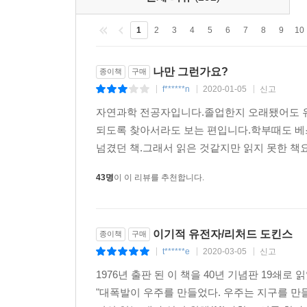
1
2
3
4
5
6
7
8
9
10
나만 그런가요?
종이책
구매
f******n
2020-01-05
신고
|
|
|
자연과학 전공자입니다.졸업한지 오래됐어도 
되도록 찾아서라도 보는 편입니다.학부때도 베
넘겼던 책.그래서 읽은 것같지만 읽지 못한 책요
43명
이 이 리뷰를 추천합니다.
이기적 유전자/리처드 도킨스
종이책
구매
t******e
2020-03-05
신고
|
|
|
1976년 출판 된 이 책을 40년 기념판 19쇄
"대폭발이 우주를 만들었다. 우주는 지구를 만들