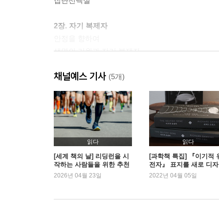
집단선택설
2장. 자기 복제자
안정을 향하여
생명의 기원과 자기 복제자
채널예스 기사
3장. 불멸의 코일
(5개)
유전자란 무엇인가
유성생식과 유전자의 정의
불멸의 유전자
노화 이론
읽다
읽다
4장. 유전자 기계
[세계 책의 날] 리딩런을 시
[과학책 특집] 『이기적 
작하는 사람들을 위한 추천
전자』 표지를 새로 디
생존 기계의 시작
책 | 예스24
하기까지 - 워크룸 김형
2026년 04월 23일
2022년 04월 05일
동물의 행동
시뮬레이션
의사소통