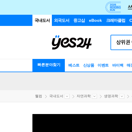
국내도서
외국도서
중고샵
eBook
크레마클럽
C
빠른분야찾기
베스트
신상품
이벤트
바이백
매
웰컴
국내도서
자연과학
생명과학