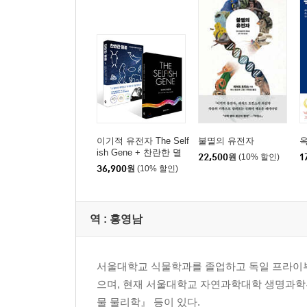
이기적 유전자 The Self
불멸의 유전자
ish Gene + 찬란한 멸
22,500
원
(10% 할인)
1
종 세트
36,900
원
(10% 할인)
역 :
홍영남
서울대학교 식물학과를 졸업하고 독일 프라이
으며, 현재 서울대학교 자연과학대학 생명과학부
물 물리학』 등이 있다.