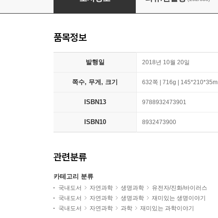
품목정보
발행일
2018년 10월 20일
쪽수, 무게, 크기
632쪽 | 716g | 145*210*35
ISBN13
9788932473901
ISBN10
8932473900
관련분류
카테고리 분류
국내도서
자연과학
생명과학
유전자/진화/바이러스
국내도서
자연과학
생명과학
재미있는 생명이야기
국내도서
자연과학
과학
재미있는 과학이야기