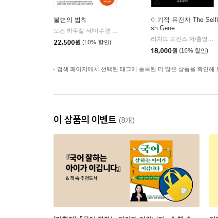
불변의 법칙
이기적 유전자 The Selfi
sh Gene
모건 하우절 저/이수경 역
서삼독
|
리처드 도킨스 저/홍영남,이상임 공역
22,500
원
(10% 할인)
18,000
원
(10% 할인)
검색 페이지에서 선택된 태그에 등록된 더 많은 상품을 확인해 
이 상품의 이벤트
(8개)