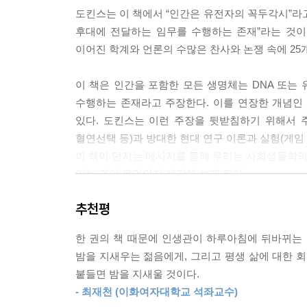
신 안에도 내 안에도 있다. 그들은 우리의 몸과 마
도킨스는 이 책에서 “인간은 유전자의 꼭두각시”라
거이기도 하다. 자기 복제자는 기나긴 길을 지나 여
후대에 전달하는 임무를 수행하는 존재”라는 것이
계다.
이어진 학계와 언론의 수많은 찬사와 논쟁 속에 25
--- p.74~75
이 책은 인간을 포함한 모든 생명체는 DNA 또는 
수행하는 존재라고 주장한다. 이를 연장한 개념인 
있다. 도킨스는 이런 주장을 뒷받침하기 위해서 주요
혈연선택 등)과 방대한 현대 연구 이론과 실험(게임 
이 책이 던지는 메시지를 통해 우리는 사회생물학의 
있는 것이 무엇인지 생각해 보게 된다.
추천평
40여 년 동안 수많은 찬사와 논쟁의 중심에 있었던
“내 책 중 한 권을 다윈에게 선물한다면 『이기적
한 권의 책 때문에 인생관이 하루아침에 뒤바뀌는 
밤을 지새우는 젊음에게, 그리고 평생 삶에 대한 
다윈이 진화론을 주장한 이후로 인류는 다윈주의 
붙들면 밤을 지새울 것이다.
중요한 영향을 미쳤고 앞으로도 그 영향력은 계속
- 최재천 (이화여자대학교 석좌교수)
놀라운 주장을 전개하고 있다. 도킨스는 유전자를 