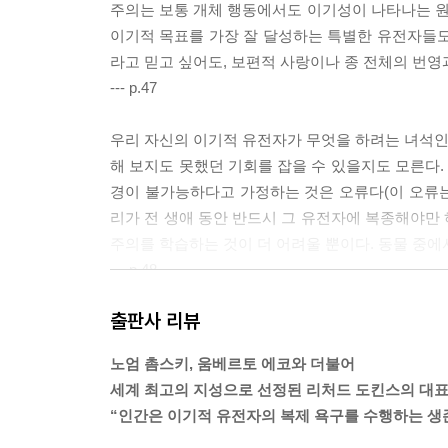
주의는 보통 개체 행동에서도 이기성이 나타나는 
이기적 목표를 가장 잘 달성하는 특별한 유전자들도 
라고 믿고 싶어도, 보편적 사랑이나 종 전체의 번영
--- p.47
우리 자신의 이기적 유전자가 무엇을 하려는 녀석인지
해 보지도 못했던 기회를 잡을 수 있을지도 모른다
경이 불가능하다고 가정하는 것은 오류다(이 오류는
리가 전 생애 동안 반드시 그 유전자에 복종해야만
주의를 학습하는 것이 더 어려울 뿐이다. 동물 중에
--- p.48
출판사 리뷰
자기 복제자가 이 세상에서 자신을 유지해 가는 데
것이다. 장구한 세월은 도대체 어떤 기괴한 자기 보
노엄 촘스키, 움베르토 에코와 더불어
을까? 그들은 절멸하지 않았다. 그들은 과거 생존
세계 최고의 지성으로 선정된 리처드 도킨스의 대
부질없는 일이다. 그들은 이미 먼 옛날에 자유를 
“인간은 이기적 유전자의 복제 욕구를 수행하는 생
과 차단된 채 안전하게 집단으로 떼 지어 살면서,