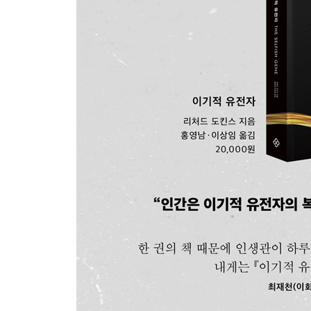
갈등의 승자
9장. 암수의 전쟁
짝 간의 갈등
성의 전략
이기적인 기계 - 누가 누구를 착취할 것인가?
암컷의 선택
암컷은 좋은 유전자를 찾는다
암수의 차이
인간에서의 성선택
10장. 내 등을 긁어 줘, 나는 네 등 위에 올라탈 테니
집단 형성이 주는 이익
사회성 곤충
협력의 진화
11장. 밈 - 새로운 복제자