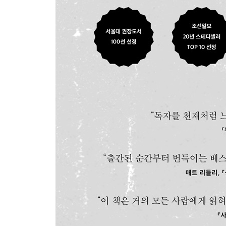
문화, 문화적 돌연변이
‘밈’과 그 진화
밈의 특성
12장. 마음씨 좋은 놈이 일등한다
마음씨 좋은 놈, 마음씨 나쁜 놈
죄수의 딜레마
영합 게임과 비영합 게임
13장. 유전자의 긴 팔
유전자냐 개체냐
기생자와 숙주
유전자냐 개체냐
40주년 기념판 에필로그
보주
참고 문헌