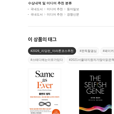
수상내역 및 미디어 추천 분류
국내도서
미디어 추천
동아일보
국내도서
미디어 추천
경향신문
이 상품의 태그
#2026_리딩런_마라톤코스추천
#완독할결심
#페이
#스테디에는이유가있다
#2021서울대지원자가많이읽은