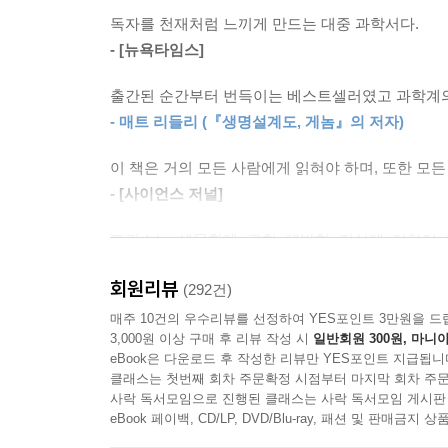
독자를 천재처럼 느끼게 만드는 대중 과학서다.
“37억 년 전 스스로 복제 사본을 만드는 힘을 
- [뉴욕타임스]
그것들은 절멸하지 않고 생존 기술의 명수가 됐다
거대한 군체 속에 떼 지어 마치 뒤뚱거리며 걷는 
출간된 순간부터 번득이는 베스트셀러였고 과학계
우리 모두에게도 있다. 그것들은 우리의 몸과 마음
- 매트 리들리 (『생명설계도, 게놈』의 저자)
유전자라는 이름을 갖고 있으며, 인간은 유전자의 생
이 책은 거의 모든 사람에게 읽혀야 하며, 또한 모든
- [사이언스 저널]
도킨스는 인간을 포함한 생명체는 DNA 또는 유
보존하는 것이라고 보고 있다. 따라서 자기와 비
도킨스는 생물학에 관한 해박한 지식에 더하여 
이기적 유전자에서 비롯된 것이다. 마찬가지로 인
명확하고도 핵심을 꿰뚫는 설명은 읽는 이로 하여금 
위한 행동일 뿐이다.
회원리뷰
(292건)
- 로버트 L. 트리버스 (럿거스대학교 교수)
매주 10건의 우수리뷰를 선정하여 YES포인트 3만원을 드
이와 같은 이유에서 유전자의 세계는 비정한 경쟁,
이 책이 제공하고 있는 것은 하나의 새로운 세계관이
3,000원 이상 구매 후 리뷰 작성 시
일반회원 300원, 마니아
아니라 세대 간, 그리고 암수 간의 미묘한 싸움에
eBook은 다운로드 후 작성한 리뷰만 YES포인트 지급됩니
- 존 메이너드 스미스
수밖에 없으며, 그러한 이기적 유전자의 자기 복제를
클래스는 첫번째 회차 주문확정 시점부터 마지막 회차 주문
사락 독서모임으로 진행된 클래스는 사락 독서모임 게시판
도킨스는 생물학계의 맹장이다. 지식 대중 사이에 그
eBook 페이백, CD/LP, DVD/Blu-ray, 패션 및 판매금
문화유전론 ― 밈(meme)
- [중앙일보]