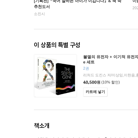
[기획전]『국어 잘하는 아이가 이깁니다』& 책 속
이
추천도서
20
소진시
이 상품의 특별 구성
불멸의 유전자 + 이기적 유전자 Th
e 세트
2권
리처드 도킨스 저/이상임,이한음,
40,500
원
(10% 할인)
카트에 넣기
책소개