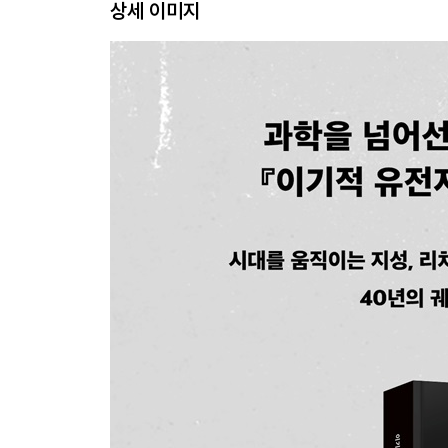
상세 이미지
5장. 공격 - 안정성과 이기적 기계
다른 생존 기계는 환경의 일부
게임 이론과 진화적으로 안정한 전략
비대칭적 싸움
6장. 유전자의 행동 방식
이기적 유전자와 이타주의
혈연선택
부모와 자식의 관계
7장. 가족계획
아이 낳기와 아이 키우기
개체 수 조절과 인구 문제
가족계획 이론
8장. 세대 간의 전쟁
가족 내부의 이해관계