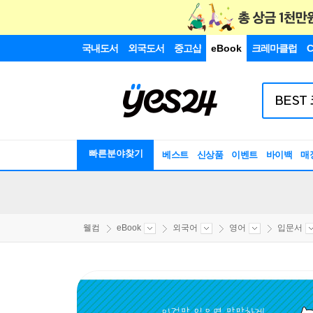
국내도서
외국도서
중고샵
eBook
크레마클럽
C
빠른분야찾기
베스트
신상품
이벤트
바이백
매
웰컴
eBook
외국어
영어
입문서