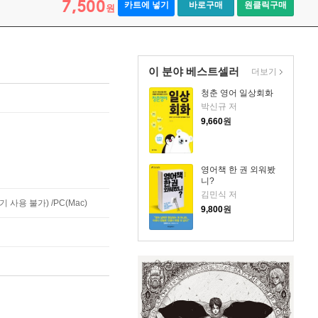
7,500
카트에 넣기
바로구매
원클릭구매
원
이 분야 베스트셀러
더보기
청춘 영어 일상회화
박신규 저
9,660
원
영어책 한 권 외워봤
니?
김민식 저
사용 불가) /PC(Mac)
9,800
원