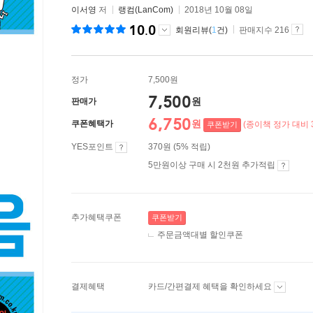
이서영
저
랭컴(LanCom)
2018년 10월 08일
10.0
회원리뷰(
1
건)
판매지수 216
정가
7,500원
7,500
원
판매가
6,750
원
쿠폰혜택가
(종이책 정가 대비 
쿠폰받기
YES포인트
370원 (5% 적립)
5만원이상 구매 시 2천원 추가적립
추가혜택쿠폰
쿠폰받기
주문금액대별 할인쿠폰
결제혜택
카드/간편결제 혜택을 확인하세요