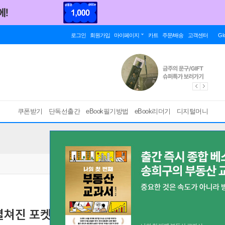
로그인
회원가입
마이페이지
카트
주문/배송
고객센터
Gl
쿠폰받기
단독선출간
eBook필기방법
eBook리더기
디지털머니
 펼쳐진 포켓북
[ PDF ]