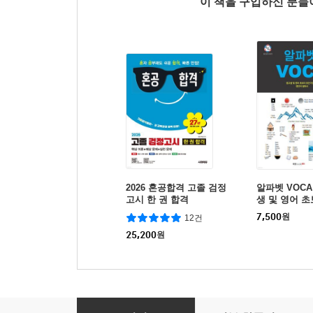
이 책을 구입하신 분
2026 혼공합격 고졸 검정
알파벳 VOCA
고시 한 권 합격
생 및 영어 
(1개월) 영단
7,500
원
12건
25,200
원
왕초보 영어 첫걸음 - 내손에 펼쳐진 포켓북