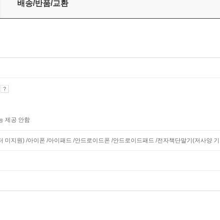
배송/반품/교환
기
능 제공 안함
니터 미지원) /아이폰 /아이패드 /안드로이드폰 /안드로이드패드 /전자책단말기(저사양 기기 