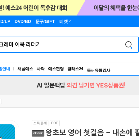
D/LP
DVD/BD
문구
/GIFT
티켓
장안내
채널예스
사락
예스펀딩
클래스24
독서유형검사
RBTI Lab
독서유형검사
AI 일문백답
의견 남기면 YES상품권!
소득공제
PDF
왕초보 영어 첫걸음 - 내손에
eBook