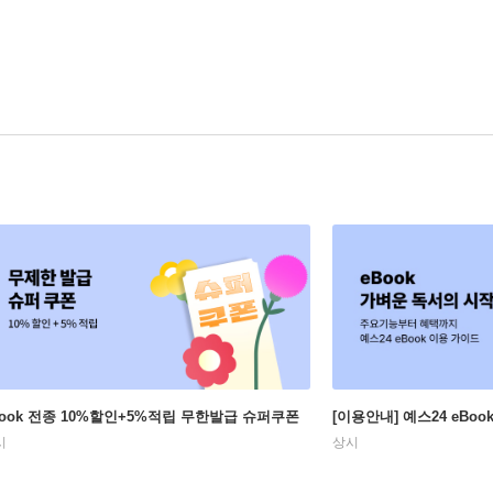
Book 전종 10%할인+5%적립 무한발급 슈퍼쿠폰
[이용안내] 예스24 eBo
시
상시