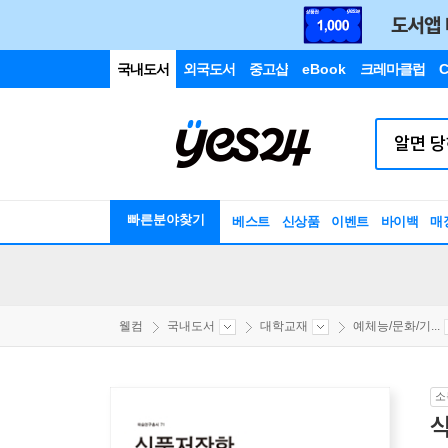
국내도서
외국도서
중고샵
eBook
크레마클럽
C
빠른분야찾기
베스트
신상품
이벤트
바이백
매
웰컴
국내도서
대학교재
예체능/문화/기...
소