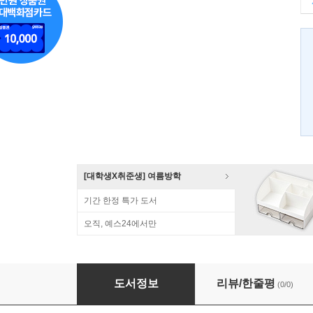
[대학생X취준생] 여름방학
기간 한정 특가 도서
오직, 예스24에서만
식품저장학
도서정보
리뷰/한줄평
(0/0)