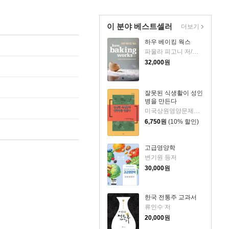
이 분야 베스트셀러
더보기
하우 베이킹 웍스
파울라 피고니 저/윤현정 역/임태언 감수
32,000
원
잘못된 식생활이 성인
병을 만든다
미국상원영양문제특별위원회 저/원태진 편역
6,750
원
(10% 할인)
고급영양학
변기원 등저
30,000
원
한국 전통주 교과서
류인수 저
20,000
원