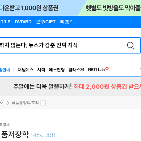
D/LP
DVD/BD
문구
/GIFT
티켓
독서유형검사
RBTI Lab
장안내
채널예스
사락
예스펀딩
클래스24
독서유형검사
주말에는 더욱 알뜰하게!
최대 2,000원 상품권 받으
식품영양학/조리
득공제
식품저장학
[ 개정판, 양장 ]