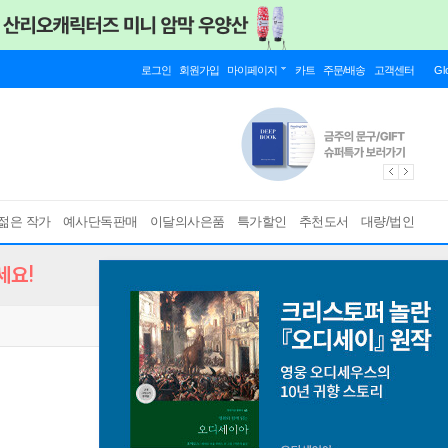
로그인
회원가입
마이페이지
카트
주문/배송
고객센터
Gl
젊은 작가
예사단독판매
이달의사은품
특가할인
추천도서
대량/법인
세요!