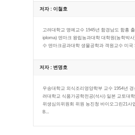
4.6. 공기조성 조절에 의한 저장방법
저자 : 이철호
제5장 발효에 의한 저장기술
5.1. 세계의 발효식품
고려대학교 명예교수 1945년 함경남도 함흥 출생 E-
5.2. 김치발효
iploma) 덴마크 왕립농과대학 대학원(농학박사
5.3. 젓갈과 식해
수 덴마크공과대학 생물공학과 객원교수 미국 Smithso
5.4. 장류식품
제6장 화학적 저장방법
저자 : 변명호
6.1. 화학보존료
6.2. 천연 항균제
우송대학교 외식조리영양학부 교수 1954년 경상북도 
6.3. 항산화제
려대학교 식품가공학전공(석사) 일본 교토대
6.4. 살균제
위생심의위원회 위원 농진청 바이오그린21사업
B...
제7장 식품의 냉동저장 기술
7.1. 물질특성을 이용한 냉동기술
7.2. 기계식 냉동 방법