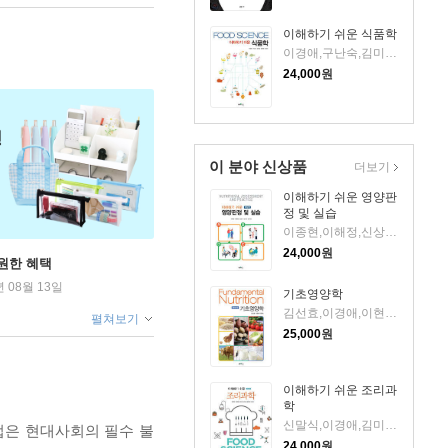
이해하기 쉬운 식품학
이경애,구난숙,김미정,윤혜현,고은미 공저
24,000
원
이 분야 신상품
더보기
이해하기 쉬운 영양판
정 및 실습
이종현,이해정,신상아,송수진,전수경 공저
24,000
원
원한 혜택
년 08월 13일
기초영양학
김선효,이경애,이현숙 공저
펼쳐보기
25,000
원
이해하기 쉬운 조리과
학
신말식,이경애,김미정,김재숙,황자영,이선미 공저
업은 현대사회의 필수 불
24,000
원