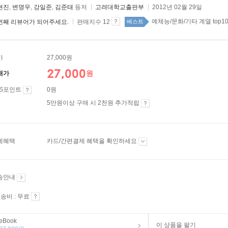
현진
,
변명우
,
강일준
,
김준태
등저
고려대학교출판부
2012년 02월 29일
예체능/문화/기타 계열 top10
번째 리뷰어가 되어주세요.
판매지수 12
베스트
가
27,000원
27,000
원
매가
ES포인트
0원
5만원이상 구매 시 2천원 추가적립
제혜택
카드/간편결제 혜택을 확인하세요
송안내
송비 : 무료
eBook
이 상품을 팔기