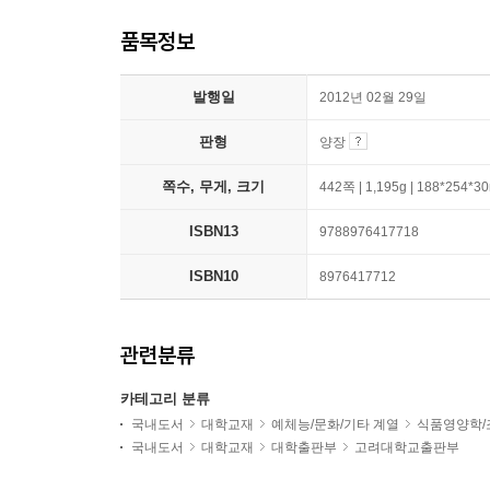
품목정보
발행일
2012년 02월 29일
판형
양장
쪽수, 무게, 크기
442쪽 | 1,195g | 188*254*
ISBN13
9788976417718
ISBN10
8976417712
관련분류
카테고리 분류
국내도서
대학교재
예체능/문화/기타 계열
식품영양학/
국내도서
대학교재
대학출판부
고려대학교출판부