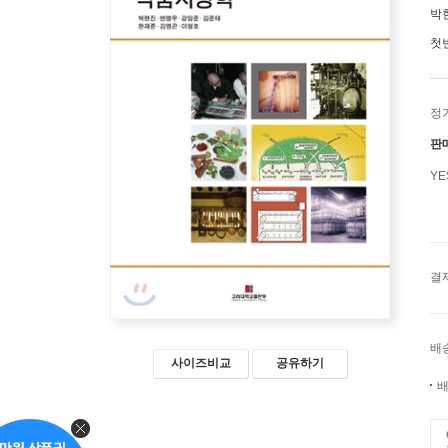
박
첫
정
판
Y
결
배
사이즈비교
공유하기
배