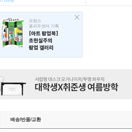
27,000원
프랑스
퐁피두센터 기획
[아트 팝업북]
초현실주의
팝업 갤러리
배송/반품/교환