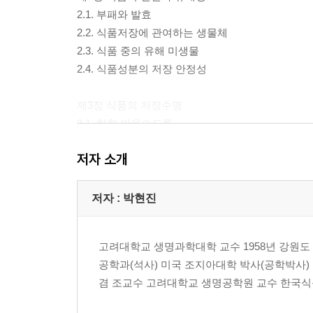
2.1. 부패와 발효
2.2. 식품저장에 관여하는 생물체
2.3. 식품 중의 유해 미생물
2.4. 식품성분의 저장 안정성
제3장 식품의 저장수명
3.1. 화학 반응속도론
3.2. 온도에 의한 반응속도의 변화
저자 소개
3.3. 저장수명의 계산
3.4. 가속화 저장실험에 의한 유통기한 설정
저자 : 박현진
제4장 신선식품의 저장
4.1. 과채류 저장 생리
고려대학교 생명과학대학 교수 1958년 강원도 홍천 
4.2. 곡류의 저장
공학과(석사) 미국 조지아대학 박사(공학박사)
4.3. 쌀의 수확후 관리기술
겸 조교수 고려대학교 생명공학원 교수 한국식품과학
4.4. 동물성 식품의 저장
4.5. 저온저장 관리기술