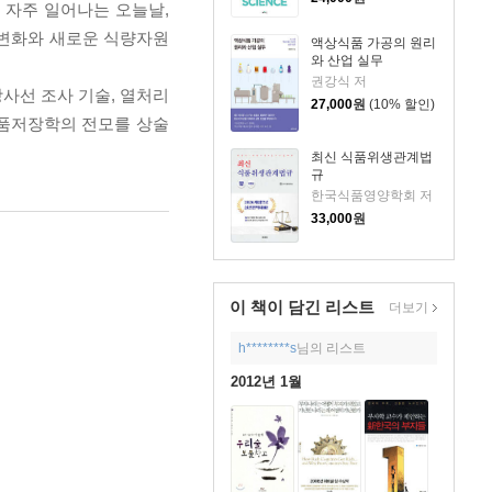
 자주 일어나는 오늘날,
 변화와 새로운 식량자원
액상식품 가공의 원리
와 산업 실무
권강식 저
방사선 조사 기술, 열처리
27,000
원
(10% 할인)
식품저장학의 전모를 상술
최신 식품위생관계법
규
한국식품영양학회 저
33,000
원
이 책이 담긴
리스트
더보기
h********s
님의 리스트
2012년 1월