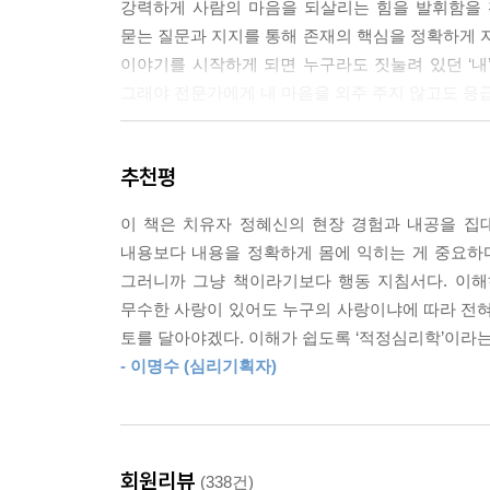
강력하게 사람의 마음을 되살리는 힘을 발휘함을 확
도움은 일상에 밀착된 ‘도움이 되는 도움’이어야 한다
묻는 질문과 지지를 통해 존재의 핵심을 정확하게 자
---「2-3 우울은 삶의 보편적 바탕색 」중에서
이야기를 시작하게 되면 누구라도 짓눌려 있던 ‘내
그래야 전문가에게 내 마음을 외주 주지 않고도 응
심리적 CPR은 ‘나’라는 존재 자체에만 집중해야 
중앙 바로 그위 맨살에 두 손을 올려놓는다. 심리적 C
‘공감 행동지침서’를 표방하는 이 책은 1장에서 
자극하는 것이다. 그런데 어디가 ‘나’라는 존재 자
추천평
2장에서는 우울증 등 진단이 남발되고 일상이 외주화
하면서도 여전히 마음은 불안하고 외로울 수 있다. 
있던 잘못된 생각을 바로잡고 진정으로 도움이 되
항상 옳다. ‘나’라는 존재의 핵심이 위치한 곳은 내 
이 책은 치유자 정혜신의 현장 경험과 내공을 집대
정확성을 높이는 경계 짓기를 제안한다. 5장에서는 
필요한 상황인지 아닌지도 감정에 따라야 마땅하다
내용보다 내용을 정확하게 몸에 익히는 게 중요하다.
6장에서는 존재를 살리는 ‘한 사람’이 되기 위하여
---「2-5 사라져가는 ‘나’를 소생시키는 심리적 C
그러니까 그냥 책이라기보다 행동 지침서다. 이해
무수한 사랑이 있어도 누구의 사랑이냐에 따라 전혀
인간다운 삶을 위해 배워야 할 공감과 경계의 기술
공감에 대한 통념이 있다. 공감은 타고나는 것이다,
토를 달아야겠다. 이해가 쉽도록 ‘적정심리학’이라는
감력 넘치는 사람이고 그렇지 않다면 공감력이 부족
- 이명수 (심리기획자)
사랑받고 인정받길 원하는 마음은 사람의 ‘본능’
등. 사람들은 공감을 정체를 알 수 없는 순정한 무
못하면 누구라도 예외 없이 방전되고 아플 수밖에
공감력을 말한다. 정서적 호들갑과는 구별해야 한다.
필요하다고 강조한다. 저자는 그 ‘한 사람’이 되기 
만난 자리에서 “생각보다 얼굴이 밝구나. 이젠 많이
상대에게 무조건 긍정하는 것, 금세 감정이 동화되도록
을 알아야 제대로 된 공감이다.
회원리뷰
(338건)