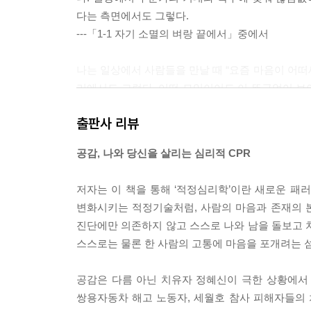
다는 측면에서도 그렇다.
---「1-1 자기 소멸의 벼랑 끝에서」중에서
나는 일상에서 사람들을 만날 때 “요즘 마음이 어떠
리에서도 그렇다. 어떤 모임이어도 이 뜬금없어 보
때 묻는다. 이 질문을 던지면 의외의 상황이 벌어진
출판사 리뷰
주목이어서 그렇다. 심리적으로 벼랑 끝에 있으면서
떠세요”라는 질문 하나가 예상치 않게 ‘심리적 심폐소
공감, 나와 당신을 살리는 심리적 CPR
간단한 심폐소생술 교육을 받은 초등학생이 거리에서
PR은 꼭 배워야 한다. 그러면 자신도 모르는 사이에
저자는 이 책을 통해 ‘적정심리학’이란 새로운 패
---「1-4 만성적 ‘나’ 기근에 시달리는 사람들」중에
변화시키는 적정기술처럼, 사람의 마음과 존재의 
진단에만 의존하지 않고 스스로 나와 남을 돌보고 치
슬픔이나 무기력, 외로움 같은 감정도 날씨와 비슷하
스스로는 물론 한 사람의 고통에 마음을 포개려는 
울은 도저히 넘을 수 없을 것 같은 높고 단단한 벽 
는 시간의 절대적 한계라는 벽 앞에 있다. 인간의 
공감은 다름 아닌 치유자 정혜신이 극한 상황에서 
이 아닌 삶의 보편적 바탕색이다. 병이 아니라 삶 
쌍용자동차 해고 노동자, 세월호 참사 피해자들의
옥 안에 갇혀 살 것처럼 느껴지기도 한다. 아득하고 