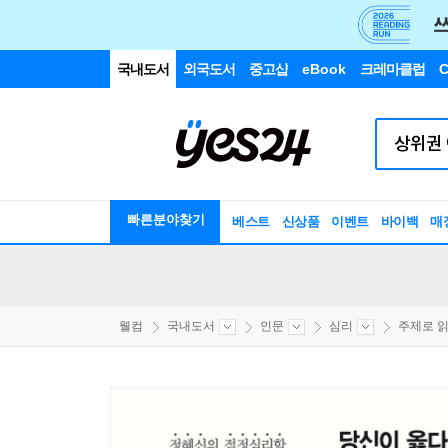
국내도서
외국도서
중고샵
eBook
크레마클럽
C
빠른분야찾기
베스트
신상품
이벤트
바이백
매
웰컴
국내도서
인문
심리
주제로 읽는