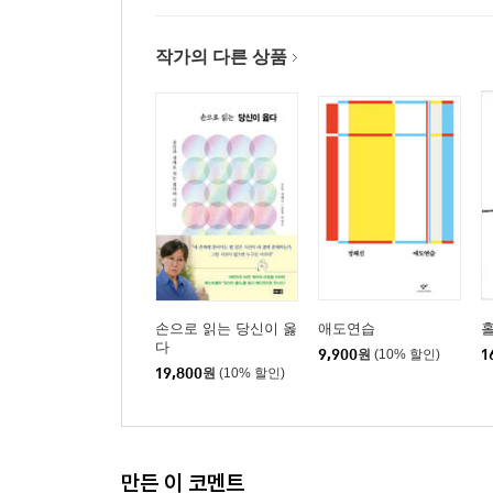
작가의 다른 상품
손으로 읽는 당신이 옳
애도연습
다
9,900
원
(10% 할인)
1
19,800
원
(10% 할인)
만든 이 코멘트