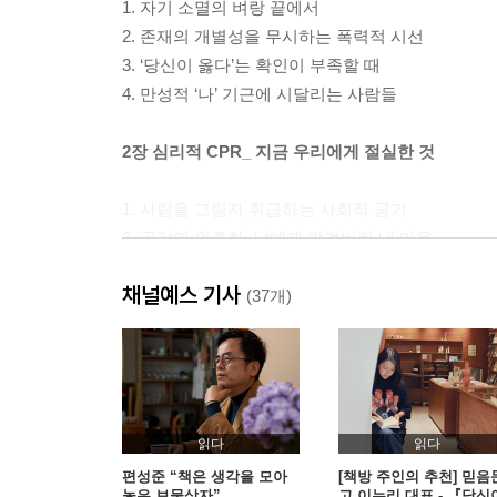
1. 자기 소멸의 벼랑 끝에서
2. 존재의 개별성을 무시하는 폭력적 시선
3. ‘당신이 옳다’는 확인이 부족할 때
4. 만성적 ‘나’ 기근에 시달리는 사람들
2장 심리적 CPR_ 지금 우리에게 절실한 것
1. 사람을 그림자 취급하는 사회적 공기
2. 공감의 외주화, 남에게 맡겨버린 내 마음
3. 우울은 삶의 보편적 바탕색
채널예스 기사
4. ‘나’가 희미해질수록 존재 증명을 위해 몸부림친
(37개)
5. 사라져가는 ‘나’를 소생시키는 심리적 CPR
3장 공감_ 빠르고 정확하게 마음을 움직이는 힘
1. 사람을 살리는 결정적인 힘
읽다
읽다
2. 공감은 타고나는 것이 아니라 배우는 것
편성준 “책은 생각을 모아
[책방 주인의 추천] 믿음
놓은 보물상자”
고 이누리 대표 - 『당신