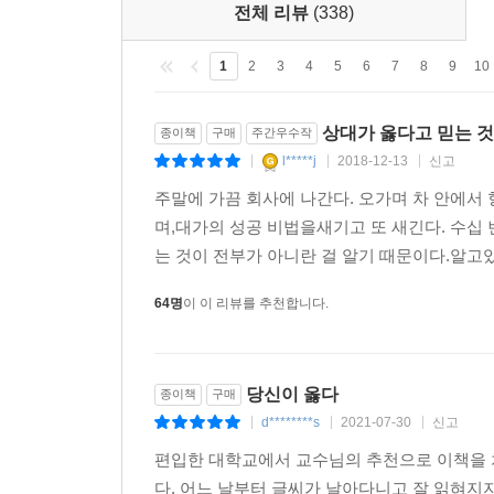
전체 리뷰
(338)
1
2
3
4
5
6
7
8
9
10
상대가 옳다고 믿는 것
종이책
구매
주간우수작
l*****j
2018-12-13
신고
|
|
|
주말에 가끔 회사에 나간다. 오가며 차 안에서
며,대가의 성공 비법을새기고 또 새긴다. 수십
는 것이 전부가 아니란 걸 알기 때문이다.알고있
64명
이 이 리뷰를 추천합니다.
당신이 옳다
종이책
구매
d********s
2021-07-30
신고
|
|
|
편입한 대학교에서 교수님의 추천으로 이책을 처
다. 어느 날부터 글씨가 날아다니고 잘 읽혀지지