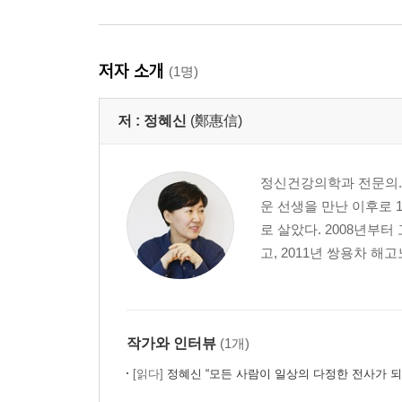
저자 소개
(1명)
저 :
정혜신
(鄭惠信)
정신건강의학과 전문의. 
운 선생을 만난 이후로 
로 살았다. 2008년부
고, 2011년 쌍용차 해
작가와 인터뷰
(1개)
[읽다]
정혜신 “모든 사람이 일상의 다정한 전사가 