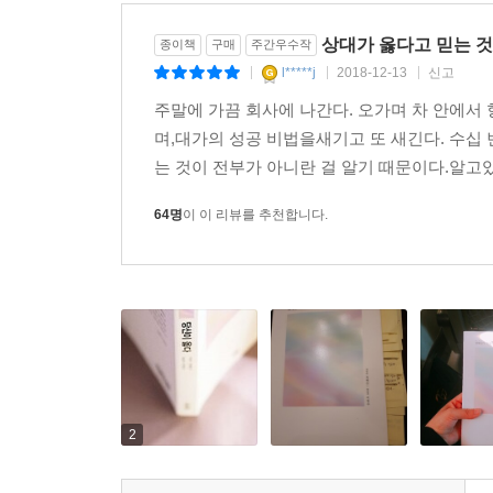
---「6-1 진심으로 궁금해야 질문이 나온다」중에서
상대가 옳다고 믿는 것
종이책
구매
주간우수작
l*****j
2018-12-13
신고
|
|
|
주말에 가끔 회사에 나간다. 오가며 차 안에서
며,대가의 성공 비법을새기고 또 새긴다. 수십
는 것이 전부가 아니란 걸 알기 때문이다.알고있
64명
이 이 리뷰를 추천합니다.
2