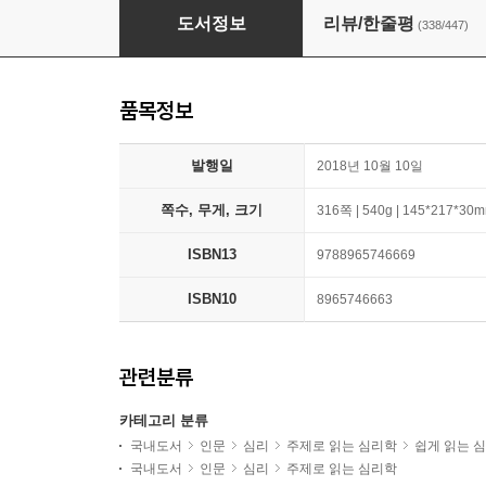
당신이 옳다
도서정보
리뷰/한줄평
(338/447)
품목정보
발행일
2018년 10월 10일
쪽수, 무게, 크기
316쪽 | 540g | 145*217*30
ISBN13
9788965746669
ISBN10
8965746663
관련분류
카테고리 분류
국내도서
인문
심리
주제로 읽는 심리학
쉽게 읽는 
국내도서
인문
심리
주제로 읽는 심리학