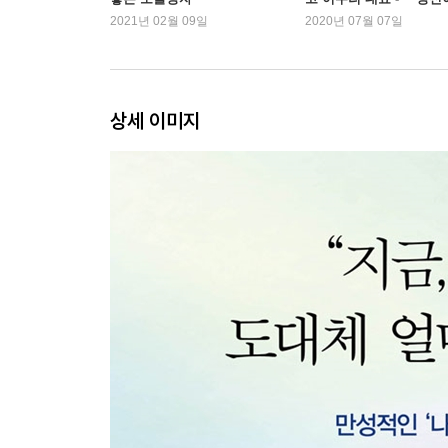
3. 공감의 과녁 1 세상사에서 그 자신으로 초점을 
옳다』
2021년 02월 09일
2020년 07월 07일
4. 공감의 과녁 2 칭찬이나 좋은 말 대잔치와는 다
5. 공감의 과녁 3 감정에 집중하기
6. 공감의 과녁 4 억누른 상처를 치유하는 메스이자
7. 공감의 과녁 5 마음은 언제나 옳다
상세 이미지
8. 공감의 과녁 6 감정이 옳다고 행동까지 옳은 것
4장 경계 세우기_ 나와 너를 동시에 보호해야 공감
1. 우리는 모두 개별적 존재
2. 자기 보호가 먼저다
3. 헌신과 기대로 경계를 넘지 마라
4. 갑을 관계에서도 을인 ‘나’를 드러낼 수 있나
5장 공감의 허들 넘기_ 진정한 치유를 가로막는 방
1. ‘다정한 전사’가 되어
2. 좋은 감정 vs 나쁜 감정