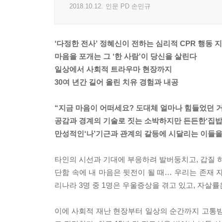
2018.10.12.
인문 PD 손민규
‘다정한 전사’ 정혜신이 전하는 심리적 CPR 행동 
마음을 포개는 그 ‘한 사람’이 당신을 살린다
일상에서 사회적 트라우마 현장까지
30여 년간 길어 올린 치유 경험과 내공
“지금 마음이 어떠세요? 도대체 얼마나 힘들었던 
공감과 경계의 기술로 짓는 소박하지만 든든한‘집밥
만성적인‘나’기근과 관계의 갈등에 시달리는 이들을
타인의 시선과 기대에 부응하려 발버둥치고, 갑질 하
단함 속에 내 마음은 뒷전이 될 때… 우리는 존재 
리나라 3명 중 1명은 우울증상을 겪고 있고, 자살률
이에 사회적 재난 현장부터 일상의 순간까지 고통받