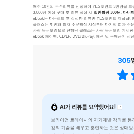
착각과 통념을 깨며, 정확하게 도움 되는 공감이 향
---「3-2 공감은 타고나는 것이 아니라 배우는 것
매주 10건의 우수리뷰를 선정하여 YES포인트 3만원을 드
3,000원 이상 구매 후 리뷰 작성 시
일반회원 300원, 마니아
특히 저자는 공감의 과정에서 대상의 마음에 앞서 
속마음으로 찾아 들어가다 보면 캄캄한 곳에서 높고 
eBook은 다운로드 후 작성한 리뷰만 YES포인트 지급됩니
것 사이의 건강한 경계를 세우고, 공감을 방해하
클래스는 첫번째 회차 주문확정 시점부터 마지막 회차 주문
다가 그의 깊은 속마음 이야기로 들어가려면 그 문부
사락 독서모임으로 진행된 클래스는 사락 독서모임 게시판
강조한다. 결국 진정한 공감은 타고나는 것이 아니라
은 세월이 필요하겠는가. 그러나 벽 어딘가에 있는 
eBook 페이백, CD/LP, DVD/Blu-ray, 패션 및 판매금
서 상처의 원형이 위치한 속마음으로 들어가는 바로 
누구나 한 권쯤 가지고 있어야 할 상비 치유서
으로 들어갈 수 있다. 문이 존재 자체라면 문고리는
이다. 존재의 감정이나 느낌에 정확하게 눈을 포개
305
이 책은 사람의 마음에 대한 통찰과 치유 내공을 밀
---「3-5 공감의 과녁 3_ 감정에 집중하기」중에서
현장 경험과 육성을 통한 사례로 뒷받침한다. 또
순간으로 만든다. 가정에서 직장에서 사회에서 상처 
국가의 국경처럼 사람과 사람 사이에도 경계가 존재
것이다. 또한 주변 사람과 삶의 고통을 함께 나누며
의미한다. 내 신체의 경계가 피부인 것처럼 말이다.
다시 한 번 환기시켜줄 것이다.
피를 철철 흘리면서도 내가 왜 이렇게 아픈지 모르
전혀 인식하지 못하고 상대방을 사랑해서 그랬다는 
AI가 리뷰를 요약했어요!
빠르고 정확하게 마음을 움직이는 공감의 과녁
런 일을 했다는 사실조차 모른다. 공감을 주고 받
‘너’인지 경계를 인식할 수 있어야 한다. 너를 공감
브라이언 트레이시의 자기계발 강의를 통해
공감의 과녁 1_ 세상사에서 그 자신으로 초점을 맞
감을 할 수 있다.
감의 기술을 배우고 훈련하는 것은 상대방
공감의 과녁 2_ 칭찬이나 좋은 말 대잔치와는 다르