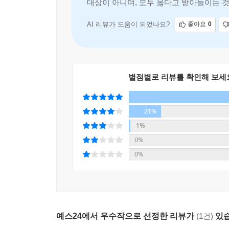
---「4-1 우리는 모두 개별적 존재」중에서
대상이 아니며, 모두 옳다고 받아들이는 것
공감의 과녁 3_ 감정에 집중하기
공감의 과녁 4_ 억누른 상처를 치유하는 메스이자 
AI 리뷰가 도움이 되었나요?
좋아요
0
옆집 사는 이웃에게는 친절하고 배려심 있게 대해도
공감의 과녁 5_ 마음은 언제나 옳다
욕망이 덜해서다. 그러나 내 배우자나 가족이라면 얘
공감의 과녁 6_ 감정이 옳다고 행동까지 옳은 것은
결핍이 쌓인다. 내가 받을 것이 있다고 믿는 사람에
요구만 하고 있다는 생각, 이게 사람들이 자기 가
소박한 집밥 같은 치유, 적정심리학
별점별로 리뷰를 확인해 보세
런 마음을 가진 것이 아니라 내 가족이나 연인도 나
이 수용하고 공감하는 일은 어려울 수밖에 없는 것
실제로 우리는 일상에서 스스로 집밥을 만들어 허
---「5-3 충족되지 않은 사랑에 대한 욕구」중에서
21%
안 먹어도 아무 문제가 없지만 집밥을 오래 먹지
1%
갈등과 그로 인한 불편함이다. 이것을 해결하기 위
누군가를 공감하기위해 누가 재가 돼버리는 것은 공감
0%
잦은 문제라서 그때마다 전문가를 찾아야 한다면 
생을 바탕으로 이뤄지는 것이 아니다. 공감은 너도
0%
배고픔이 해결되지 않으면 짜증이 많아지거나 폭
지는 황금분할 지점을 찾는 과정이다. 누구도 희생하
않고 쌓이면 마음도 엇나가고 삶도 뒤틀린다. 안
해되지 않는 걸 수용하고 공감하려 애쓰는 건 공감에
적정심리학이다.
인이 이해할 수 없는 일을 무슨 수로 공감하나. 공
않는다. 공감에 대한 관념적이고 이론적 공부가 일상
나온다. 궁금하려면 내가 내린 진단과 판단이 전부가
예스24에서 우수작으로 선정한 리뷰가
(1건)
있습