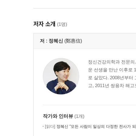
저자 소개
(1명)
저 :
정혜신
(鄭惠信)
정신건강의학과 전문의. 
운 선생을 만난 이후로 
로 살았다. 2008년부
고, 2011년 쌍용차 해
작가와 인터뷰
(1개)
[읽다]
정혜신 “모든 사람이 일상의 다정한 전사가 