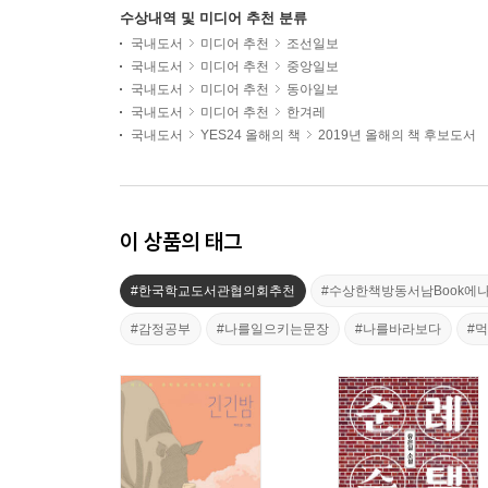
수상내역 및 미디어 추천 분류
국내도서
미디어 추천
조선일보
국내도서
미디어 추천
중앙일보
국내도서
미디어 추천
동아일보
국내도서
미디어 추천
한겨레
국내도서
YES24 올해의 책
2019년 올해의 책 후보도서
이 상품의 태그
#한국학교도서관협의회추천
#수상한책방동서남Book에
#감정공부
#나를일으키는문장
#나를바라보다
#