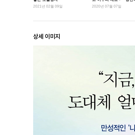
3. 공감의 과녁 1 세상사에서 그 자신으로 초점을 
옳다』
2021년 02월 09일
2020년 07월 07일
4. 공감의 과녁 2 칭찬이나 좋은 말 대잔치와는 다
5. 공감의 과녁 3 감정에 집중하기
6. 공감의 과녁 4 억누른 상처를 치유하는 메스이자
7. 공감의 과녁 5 마음은 언제나 옳다
상세 이미지
8. 공감의 과녁 6 감정이 옳다고 행동까지 옳은 것
4장 경계 세우기_ 나와 너를 동시에 보호해야 공감
1. 우리는 모두 개별적 존재
2. 자기 보호가 먼저다
3. 헌신과 기대로 경계를 넘지 마라
4. 갑을 관계에서도 을인 ‘나’를 드러낼 수 있나
5장 공감의 허들 넘기_ 진정한 치유를 가로막는 방
1. ‘다정한 전사’가 되어
2. 좋은 감정 vs 나쁜 감정