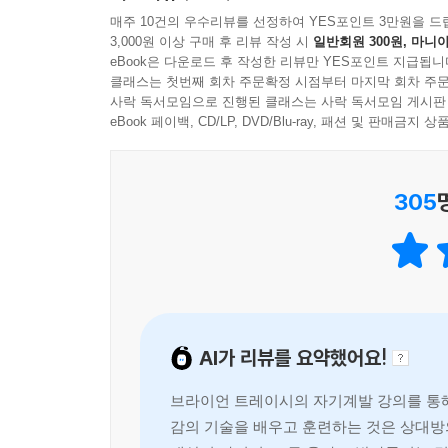
착각과 통념을 깨며, 정확하게 도움 되는 공감이 향
---「3-2 공감은 타고나는 것이 아니라 배우는 것
매주 10건의 우수리뷰를 선정하여 YES포인트 3만원을 드
3,000원 이상 구매 후 리뷰 작성 시
일반회원 300원, 마니아
특히 저자는 공감의 과정에서 대상의 마음에 앞서 
속마음으로 찾아 들어가다 보면 캄캄한 곳에서 높고 
eBook은 다운로드 후 작성한 리뷰만 YES포인트 지급됩니
것 사이의 건강한 경계를 세우고, 공감을 방해하
클래스는 첫번째 회차 주문확정 시점부터 마지막 회차 주문
다가 그의 깊은 속마음 이야기로 들어가려면 그 문부
사락 독서모임으로 진행된 클래스는 사락 독서모임 게시판
강조한다. 결국 진정한 공감은 타고나는 것이 아니라
은 세월이 필요하겠는가. 그러나 벽 어딘가에 있는 
eBook 페이백, CD/LP, DVD/Blu-ray, 패션 및 판매금
서 상처의 원형이 위치한 속마음으로 들어가는 바로 
누구나 한 권쯤 가지고 있어야 할 상비 치유서
으로 들어갈 수 있다. 문이 존재 자체라면 문고리는
이다. 존재의 감정이나 느낌에 정확하게 눈을 포개
305
이 책은 사람의 마음에 대한 통찰과 치유 내공을 밀
---「3-5 공감의 과녁 3_ 감정에 집중하기」중에서
현장 경험과 육성을 통한 사례로 뒷받침한다. 또
순간으로 만든다. 가정에서 직장에서 사회에서 상처 
국가의 국경처럼 사람과 사람 사이에도 경계가 존재
것이다. 또한 주변 사람과 삶의 고통을 함께 나누며
의미한다. 내 신체의 경계가 피부인 것처럼 말이다.
다시 한 번 환기시켜줄 것이다.
피를 철철 흘리면서도 내가 왜 이렇게 아픈지 모르
전혀 인식하지 못하고 상대방을 사랑해서 그랬다는 
AI가 리뷰를 요약했어요!
빠르고 정확하게 마음을 움직이는 공감의 과녁
런 일을 했다는 사실조차 모른다. 공감을 주고 받
‘너’인지 경계를 인식할 수 있어야 한다. 너를 공감
브라이언 트레이시의 자기계발 강의를 통해
공감의 과녁 1_ 세상사에서 그 자신으로 초점을 맞
감을 할 수 있다.
감의 기술을 배우고 훈련하는 것은 상대방
공감의 과녁 2_ 칭찬이나 좋은 말 대잔치와는 다르