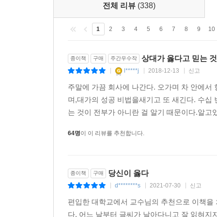
전체 리뷰
(338)
1
2
3
4
5
6
7
8
9
10
상대가 옳다고 믿는 것
종이책
구매
주간우수작
l*****j
2018-12-13
신고
|
|
|
주말에 가끔 회사에 나간다. 오가며 차 안에서
며,대가의 성공 비법을새기고 또 새긴다. 수십
는 것이 전부가 아니란 걸 알기 때문이다.알고있
64명
이 이 리뷰를 추천합니다.
당신이 옳다
종이책
구매
d********s
2021-07-30
신고
|
|
|
편입한 대학교에서 교수님의 추천으로 이책을 처
다. 어느 날부터 글씨가 날아다니고 잘 읽혀지지