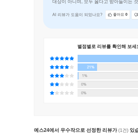
---「4-1 우리는 모두 개별적 존재」중에서
대상이 아니며, 모두 옳다고 받아들이는 것
공감의 과녁 3_ 감정에 집중하기
공감의 과녁 4_ 억누른 상처를 치유하는 메스이자 
AI 리뷰가 도움이 되었나요?
좋아요
0
옆집 사는 이웃에게는 친절하고 배려심 있게 대해도
공감의 과녁 5_ 마음은 언제나 옳다
욕망이 덜해서다. 그러나 내 배우자나 가족이라면 얘
공감의 과녁 6_ 감정이 옳다고 행동까지 옳은 것은
결핍이 쌓인다. 내가 받을 것이 있다고 믿는 사람에
요구만 하고 있다는 생각, 이게 사람들이 자기 가
소박한 집밥 같은 치유, 적정심리학
별점별로 리뷰를 확인해 보세
런 마음을 가진 것이 아니라 내 가족이나 연인도 나
이 수용하고 공감하는 일은 어려울 수밖에 없는 것
실제로 우리는 일상에서 스스로 집밥을 만들어 허
---「5-3 충족되지 않은 사랑에 대한 욕구」중에서
21%
안 먹어도 아무 문제가 없지만 집밥을 오래 먹지
1%
갈등과 그로 인한 불편함이다. 이것을 해결하기 위
누군가를 공감하기위해 누가 재가 돼버리는 것은 공감
0%
잦은 문제라서 그때마다 전문가를 찾아야 한다면 
생을 바탕으로 이뤄지는 것이 아니다. 공감은 너도
0%
배고픔이 해결되지 않으면 짜증이 많아지거나 폭
지는 황금분할 지점을 찾는 과정이다. 누구도 희생하
않고 쌓이면 마음도 엇나가고 삶도 뒤틀린다. 안
해되지 않는 걸 수용하고 공감하려 애쓰는 건 공감에
적정심리학이다.
인이 이해할 수 없는 일을 무슨 수로 공감하나. 공
않는다. 공감에 대한 관념적이고 이론적 공부가 일상
나온다. 궁금하려면 내가 내린 진단과 판단이 전부가
예스24에서 우수작으로 선정한 리뷰가
(1건)
있습