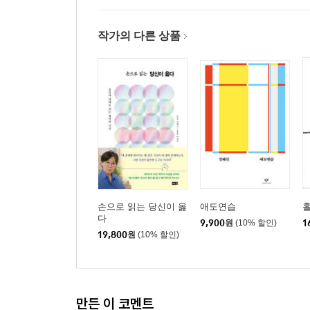
작가의 다른 상품
손으로 읽는 당신이 옳
애도연습
다
9,900
원
(10% 할인)
1
19,800
원
(10% 할인)
만든 이 코멘트