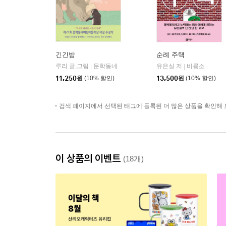
긴긴밤
순례 주택
루리 글,그림
문학동네
유은실 저
비룡소
|
|
11,250
원
(10% 할인)
13,500
원
(10% 할인)
검색 페이지에서 선택된 태그에 등록된 더 많은 상품을 확인해 
이 상품의 이벤트
(18개)