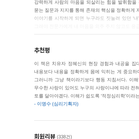
강력하게 사람의 마음을 되살리는 힘을 발휘함을 확
도움은 일상에 밀착된 ‘도움이 되는 도움’이어야 한다
묻는 질문과 지지를 통해 존재의 핵심을 정확하게 자
---「2-3 우울은 삶의 보편적 바탕색 」중에서
이야기를 시작하게 되면 누구라도 짓눌려 있던 ‘내
그래야 전문가에게 내 마음을 외주 주지 않고도 응
심리적 CPR은 ‘나’라는 존재 자체에만 집중해야 
중앙 바로 그위 맨살에 두 손을 올려놓는다. 심리적 C
‘공감 행동지침서’를 표방하는 이 책은 1장에서 
자극하는 것이다. 그런데 어디가 ‘나’라는 존재 자
추천평
2장에서는 우울증 등 진단이 남발되고 일상이 외주화
하면서도 여전히 마음은 불안하고 외로울 수 있다. 
있던 잘못된 생각을 바로잡고 진정으로 도움이 되
항상 옳다. ‘나’라는 존재의 핵심이 위치한 곳은 내 
이 책은 치유자 정혜신의 현장 경험과 내공을 집대
정확성을 높이는 경계 짓기를 제안한다. 5장에서는 
필요한 상황인지 아닌지도 감정에 따라야 마땅하다
내용보다 내용을 정확하게 몸에 익히는 게 중요하다.
6장에서는 존재를 살리는 ‘한 사람’이 되기 위하여
---「2-5 사라져가는 ‘나’를 소생시키는 심리적 C
그러니까 그냥 책이라기보다 행동 지침서다. 이해
무수한 사랑이 있어도 누구의 사랑이냐에 따라 전혀
인간다운 삶을 위해 배워야 할 공감과 경계의 기술
공감에 대한 통념이 있다. 공감은 타고나는 것이다,
토를 달아야겠다. 이해가 쉽도록 ‘적정심리학’이라는
감력 넘치는 사람이고 그렇지 않다면 공감력이 부족
- 이명수 (심리기획자)
사랑받고 인정받길 원하는 마음은 사람의 ‘본능’
등. 사람들은 공감을 정체를 알 수 없는 순정한 무
못하면 누구라도 예외 없이 방전되고 아플 수밖에
공감력을 말한다. 정서적 호들갑과는 구별해야 한다.
필요하다고 강조한다. 저자는 그 ‘한 사람’이 되기 
만난 자리에서 “생각보다 얼굴이 밝구나. 이젠 많이
상대에게 무조건 긍정하는 것, 금세 감정이 동화되도록
을 알아야 제대로 된 공감이다.
회원리뷰
(338건)