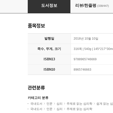
당신이 옳다
도서정보
리뷰/한줄평
(338/447)
품목정보
발행일
2018년 10월 10일
쪽수, 무게, 크기
316쪽 | 540g | 145*217*30
ISBN13
9788965746669
ISBN10
8965746663
관련분류
카테고리 분류
국내도서
인문
심리
주제로 읽는 심리학
쉽게 읽는 
국내도서
인문
심리
주제로 읽는 심리학