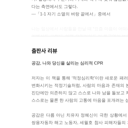
다는 측면에서도 그렇다.
---「1-1 자기 소멸의 벼랑 끝에서」중에서
나는 일상에서 사람들을 만날 때 “요즘 마음이 어떠
리에서도 그렇다. 어떤 모임이어도 이 뜬금없어 보
때 묻는다. 이 질문을 던지면 의외의 상황이 벌어진
출판사 리뷰
주목이어서 그렇다. 심리적으로 벼랑 끝에 있으면서
떠세요”라는 질문 하나가 예상치 않게 ‘심리적 심폐소
공감, 나와 당신을 살리는 심리적 CPR
간단한 심폐소생술 교육을 받은 초등학생이 거리에서
PR은 꼭 배워야 한다. 그러면 자신도 모르는 사이에
저자는 이 책을 통해 ‘적정심리학’이란 새로운 패
---「1-4 만성적 ‘나’ 기근에 시달리는 사람들」중에
변화시키는 적정기술처럼, 사람의 마음과 존재의 
진단에만 의존하지 않고 스스로 나와 남을 돌보고 치
슬픔이나 무기력, 외로움 같은 감정도 날씨와 비슷하
스스로는 물론 한 사람의 고통에 마음을 포개려는 
울은 도저히 넘을 수 없을 것 같은 높고 단단한 벽 
는 시간의 절대적 한계라는 벽 앞에 있다. 인간의 
공감은 다름 아닌 치유자 정혜신이 극한 상황에서 
이 아닌 삶의 보편적 바탕색이다. 병이 아니라 삶 
쌍용자동차 해고 노동자, 세월호 참사 피해자들의
옥 안에 갇혀 살 것처럼 느껴지기도 한다. 아득하고 