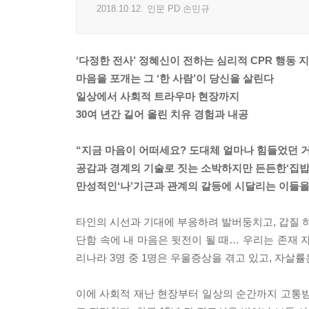
2018.10.12.
인문 PD 손민규
‘다정한 전사’ 정혜신이 전하는 심리적 CPR 행동 
마음을 포개는 그 ‘한 사람’이 당신을 살린다
일상에서 사회적 트라우마 현장까지
30여 년간 길어 올린 치유 경험과 내공
“지금 마음이 어떠세요? 도대체 얼마나 힘들었던 
공감과 경계의 기술로 짓는 소박하지만 든든한‘집밥
만성적인‘나’기근과 관계의 갈등에 시달리는 이들을
타인의 시선과 기대에 부응하려 발버둥치고, 갑질 하
단함 속에 내 마음은 뒷전이 될 때… 우리는 존재 
리나라 3명 중 1명은 우울증상을 겪고 있고, 자살률
이에 사회적 재난 현장부터 일상의 순간까지 고통받