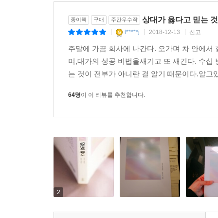
---「6-1 진심으로 궁금해야 질문이 나온다」중에서
상대가 옳다고 믿는 것
종이책
구매
주간우수작
l*****j
2018-12-13
신고
|
|
|
주말에 가끔 회사에 나간다. 오가며 차 안에서
며,대가의 성공 비법을새기고 또 새긴다. 수십
는 것이 전부가 아니란 걸 알기 때문이다.알고있
64명
이 이 리뷰를 추천합니다.
2