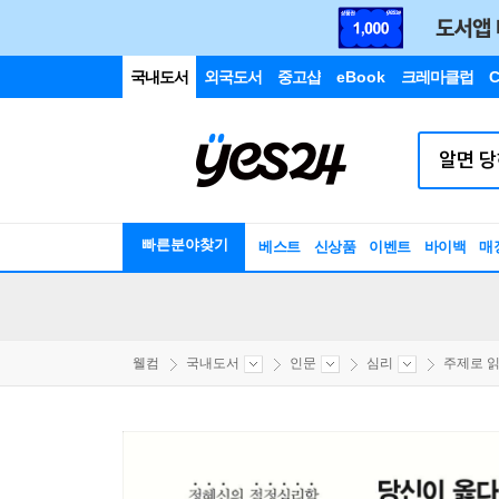
국내도서
외국도서
중고샵
eBook
크레마클럽
C
빠른분야찾기
베스트
신상품
이벤트
바이백
매
웰컴
국내도서
인문
심리
주제로 읽는