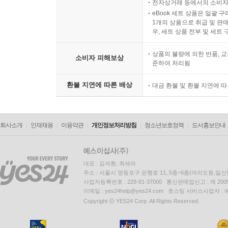
전자상거래 등에서의 소비자
eBook 세트 상품은 일괄 
1개의 상품으로 취급 및 판매
우, 세트 상품 전부 및 세트
상품의 불량에 의한 반품, 교
소비자 피해보상
준하여 처리됨
환불 지연에 따른 배상
대금 환불 및 환불 지연에 
회사소개
인재채용
이용약관
개인정보처리방침
청소년보호정책
도서홍보안내
대표 : 김석환, 최세라
주소 : 서울시 영등포구 은행로 11, 5층~6층(여의도동,일신
사업자등록번호 : 229-81-37000 통신판매업신고 : 제 200
이메일 : yes24help@yes24.com 호스팅 서비스사업자 :
Copyright ⓒ YES24 Corp. All Rights Reserved.