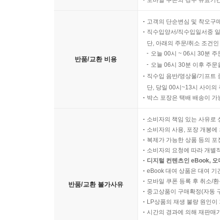
모바일 쿠폰의 경우 유효기간(
고객의 단순변심 및 착오구
직수입양서/직수입일서중 일
단, 아래의 주문/취소 조건인
오늘 00시 ~ 06시 30분 
반품/교환 비용
오늘 06시 30분 이후 주문
직수입 음반/영상물/기프트 
단, 당일 00시~13시 사이
박스 포장은 택배 배송이 가
소비자의 책임 있는 사유로 
소비자의 사용, 포장 개봉에 
복제가 가능한 상품 등의 포장을 
소비자의 요청에 따라 개별
디지털 컨텐츠인 eBook, 
eBook 대여 상품은 대여 기
모바일 쿠폰 등록 후 취소/환
반품/교환 불가사유
중고상품이 구매확정(자동 
LP상품의 재생 불량 원인이 기
시간의 경과에 의해 재판매가