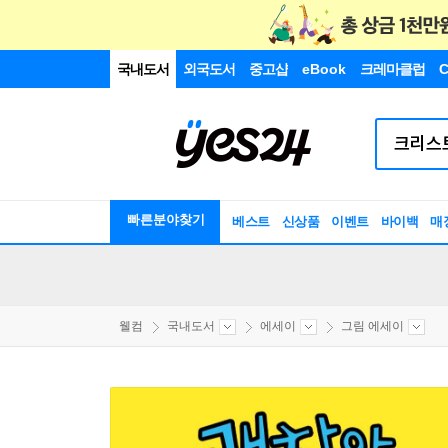
국내도서
외국도서
중고샵
eBook
크레마클럽
C
빠른분야찾기
베스트
신상품
이벤트
바이백
매
웰컴
국내도서
에세이
그림 에세이