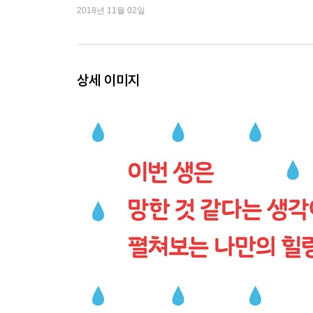
요”
2018년 11월 02일
유투버내노
PART 4. 사랑해서 괜찮아yo
14화 연애 코치 버내노
상세 이미지
15화 버내노는 연애 중 上
16화 버내노는 연애 중 中
17화 버내노는 연애 중 下
누구에게나 오빠는 있다
PART 5. 가족이라 괜찮아yo
18화 우리 엄마를 소개합니다
19화 자매 이야기
20화 식욕 폭발 오이지
21화 치치 이야기
불행도 감사해
에필로그