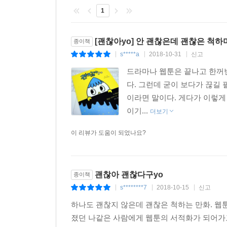
1
[괜찮아yo] 안 괜찮은데 괜찮은 척하
종이책
s*****a
2018-10-31
신고
|
|
|
드라마나 웹툰은 끝나고 한꺼번
다. 그런데 굳이 보다가 끊길
이라면 말이다. 게다가 이렇게
이기...
더보기
이 리뷰가 도움이 되었나요?
괜찮아 괜찮다구yo
종이책
s********7
2018-10-15
신고
|
|
|
하나도 괜찮지 않은데 괜찮은 척하는 만화. 웹
졌던 나같은 사람에게 웹툰의 서적화가 되어가고