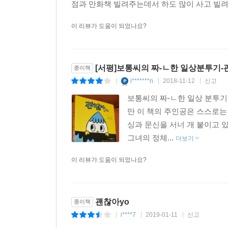
점과 만화책 빌려주는데서 하도 많이 사고 빌려봐
이 리뷰가 도움이 되었나요?
[서평]보통씨의 짜-ㄴ한 일상분투기-
종이책
i*******n
2018-11-12
신고
|
|
|
보통씨의 짜-ㄴ한 일상 분투기
만 이 책의 주인공은 스스로
싱과 문신을 서너 개 붙이고 
그녀의 정체...
더보기
이 리뷰가 도움이 되었나요?
괜찮아yo
종이책
i****7
2019-01-11
신고
|
|
|