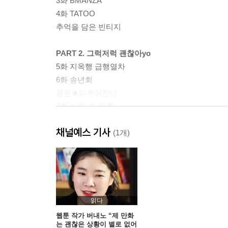
3화 BMANZA
4화 TATOO
추억을 담은 빈티지
PART 2. 그럭저럭 괜찮아yo
5화 지옥행 급행열차
6화 송년회
꿈은★이루어진다
7화 서른, 그 이후
8화 시술의 계절
채널예스 기사
인생은 B와 D 사이의 C
(1개)
PART 3. 우울해도 괜찮아yo
9화 장(腸)트라블타
10화 결혼의 계절
11화 버내노의 병상일지
읽다
12화 진짜 아만자
웹툰 작가 버내노 “제 만화
는 괜찮은 상황이 별로 없어
13화 갑상선암 투병기