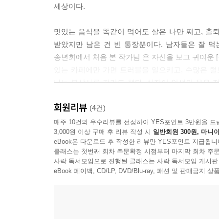
세상이다.
맛있는 음식을 똑같이 먹어도 살은 나만 찌고, 출
받았지만 남은 건 빈 통장뿐이다. 남자들은 잘 
송년회에서 처음 본 작가님 은 자신을 보고 귀여운 
있는 카페에만 가면 트러블을 일으키고, 수많은 
나는 불상사를 겪기도 했다. 심지어 인생의 운은 
뇌출혈 등 각종 사건사고를 겪으며 불운의 아이콘이
회원리뷰
(4건)
그러나 온갖 예측불허한 사건과 연이어 닥친 고통
매주 10건의 우수리뷰를 선정하여 YES포인트 3만원을 드
3,000원 이상 구매 후 리뷰 작성 시
일반회원 300원, 마니아
앞날에 대한 두려움, 삶의 애환과 아이러니한 현
eBook은 다운로드 후 작성한 리뷰만 YES포인트 지급됩니
버내노가 자꾸 외치는 ‘괜찮아yo’라는 말을 듣고 
클래스는 첫번째 회차 주문확정 시점부터 마지막 회차 주문
버티는 우리도 버내노와 같이 시행착오를 경험하고,
사락 독서모임으로 진행된 클래스는 사락 독서모임 게시판
소중함을 알게 되면서 어느새 힘을 얻는다. 불안은
eBook 페이백, CD/LP, DVD/Blu-ray, 패션 및 판매금
쌓이다 보면 우리는 점점 업그레이드되면서 언젠가 