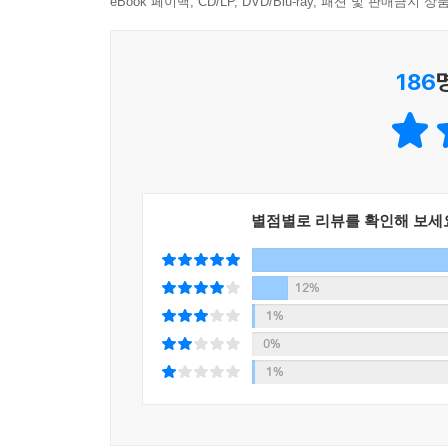
2권에서는 우여곡절 끝에 저자가 몸담은 대학병
eBook 페이백, CD/LP, DVD/Blu-ray, 패션 및 판매금
전달되었다. 두개골 속이 덜그덕거리며 흔들거렸다. ---
시스템을 안착시키고자 고투하는 과정을 그렸다. 
표류하는 동안 시스템의 미비를 몸으로 때우던 동
손실을 만회할 방법이 없었다. 병원의 ‘ABC 원가
186
국민을 슬픔에 빠뜨린 대참사를 통해 적나라하게 드
가운데 심평원의 기준을 충족하는 것은 거의 없었다
이제 동료들의 희생과 땀과 눈물을 돌아본다. 낙관 
다. 대한민국에 외상외과라는 분야는 존재 불가능했다. -
기록하고자 밤새워 한 자 한 자 적어 내려갔다
소방대원들, 목숨을 각오하고 국민을 지키는 군인과 
팀원들 모두가 자주 아팠고, 아픈 것이 기본이 되
어딘가 부러지고 쓰러질 때가 되어서야 보고가 되었
나는 원론적으로는 ‘사람을 살리기 위해서’라고 말하고
별점별로 리뷰를 확인해 보세
다는 것 하나만이 유일한 장점이었으나, 그것을 위한
12%
--- p.420~421
1%
0%
1%