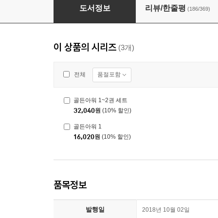
골든아워 1
도서정보
리뷰/한줄평
(186/369)
이 상품의 시리즈
(3개)
품절포함
전체
골든아워 1~2권 세트
32,040
원
(10% 할인)
골든아워 1
16,020
원
(10% 할인)
품목정보
발행일
2018년 10월 02일