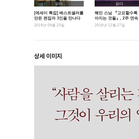
읽다
읽다
[에세이 특집] 베스트셀러를
혜민 스님 『고요할수록
만든 편집자 3인을 만나다
아지는 것들』, 2주 연속 
(2) – 김수진 『골든아워』
위
2019년 09월 23일
2018년 12월 27일
편집자
상세 이미지