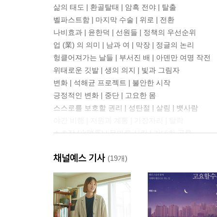
삶의 태도 | 환골탈태 | 암흑 전야 | 탈출
벨파스트함 | 마지막 수술 | 위로 | 전환
나비효과 | 윤한덕 | 선원들 | 정책의 우선순위
업 (業) 의 의미 | 남과 여 | 막장 | 정글의 논리
헝클어져가는 날들 | 부서진 배 | 아덴만 여명 작전
위태로운 깃발 | 생의 의지 | 빛과 그림자
변화 | 석해균 프로젝트 | 불안한 시작
긍정적인 변화 | 중단 | 고요한 몸
스스로를 보호할 권리 | 성탄절 | 살림 | 뱃사람
야간 비행 | 지원과 계통 | 가장자리 | 탈락
소초장 (小哨長) | 목마른 사람 | 거대한 공룡
사투 | 허무한 의지(依支) | 모퉁이
채널예스 기사
한배를 탄 사람들 | 내부의 적 (敵) | 빈자리
(19개)
거인 (巨人) | 끝없는 희생 | 신환자(新患者)
밥벌이의 이유 | 생과 사 | 2013, 기록들