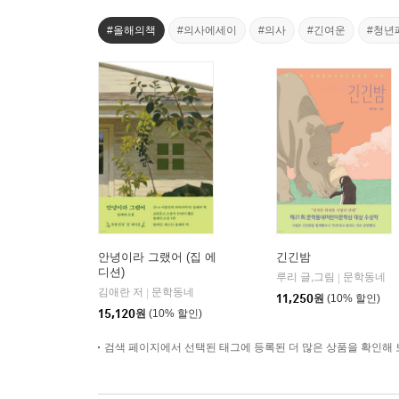
#올해의책
#의사에세이
#의사
#긴여운
#청년
안녕이라 그랬어 (집 에
긴긴밤
디션)
루리 글,그림
문학동네
|
김애란 저
문학동네
|
11,250
원
(10% 할인)
15,120
원
(10% 할인)
검색 페이지에서 선택된 태그에 등록된 더 많은 상품을 확인해 