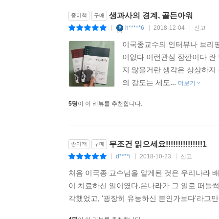
생과사의 경계, 골든아워
종이책
구매
h*****6
2018-12-04
신고
|
|
|
이국종교수의 인터뷰나 브리핑
이없다 이런관심 잠깐이다 란 
지 않을거란 생각은 상상하지
의 강도는 세도...
더보기
5명
이 이 리뷰를 추천합니다.
무조건 읽으세요!!!!!!!!!!!!!!!1
종이책
구매
d****i
2018-10-23
신고
|
|
|
처음 이국종 교수님을 알게된 것은 우리나라 
이 치료하신 일이였다.온나라가 그 일로 떠들
각했었고, '굉장히 유능하신 분인가보다'라고만