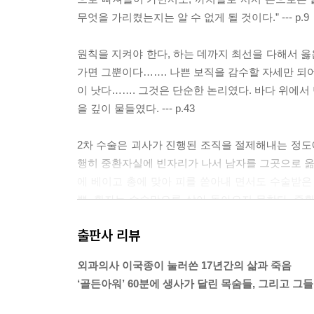
무엇을 가리켰는지는 알 수 없게 될 것이다.” --- p.9
원칙을 지켜야 한다, 하는 데까지 최선을 다해서 옳은
가면 그뿐이다……. 나쁜 보직을 감수할 자세만 되어
이 낫다……. 그것은 단순한 논리였다. 바다 위에서
을 깊이 물들였다. --- p.43
2차 수술은 괴사가 진행된 조직을 절제해내는 정도에
행히 중환자실에 빈자리가 나서 남자를 그곳으로 옮겼
에 베이고 총에 맞아 피를 쏟아내 면서도 수술받은
뿐, 환자는 수술만으론 살아 돌아오지 못한다. 
지난한 과정을 버텨내지 못하면 환자는 죽는다. --- p
출판사 리뷰
피는 도로 위에 뿌려져 스몄다. 구조구급대가 아무리
외과의사 이국종이 눌러쓴 17년간의 삶과 죽음
적합한 병원에 대한 정보는 미약했다. 구조구급대는
‘골든아워’ 60분에 생사가 달린 목숨들, 그리고 
아야 될 곳으로 옮겨졌고, 머물지 말아야 할 곳에서
침상에서 목숨이 사그라들었다. 그런 식으로 병원과