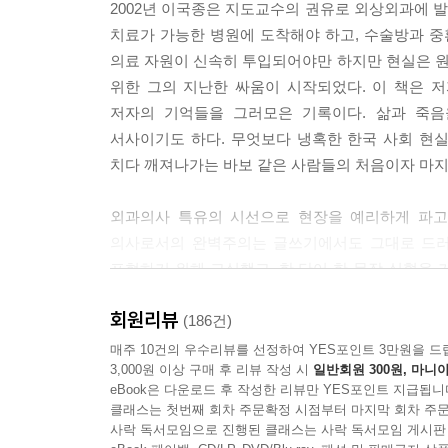
2002년 이국종은 지도교수의 권유로 외상외과에 
있는 환자들이 죽어나갔다. --- p.148
치료가 가능한 병원에 도착해야 하고, 수술방과 중
의료 자원이 신속히 투입되어야만 하지만 현실은 
좌측에서 제3조수를 서고 있는 백숙자의 피곤함이 전
위한 그의 지난한 싸움이 시작되었다. 이 책은 저
자실로 보내기로 했다. 전담간호사들이 환자를 이송용
저자의 기억들을 그러모은 기록이다. 삶과 죽음
자를 응시하는 사신이 있었다. 시야에서 카트가 사라질
서사이기도 하다. 무엇보다 냉혹한 한국 사회 현
을 거둘 것이다. --- p.178
치다 깨져나가는 바보 같은 사람들의 처음이자 마지
떨어지는 칼날은 잡지 않는 법이다. 석 선장은 무겁
외과의사 특유의 시선으로 현장을 예리하게 파고드
가 살아날 가능성은 희박했고, 최악의 경우 내가 짊어져
의사로서의 완벽주의는 글쓰기에서도 그대로 드러났
표현하기 위해 고심했고, 한 단어 한 문장 심혈을
그러나 그런 식으로 상황이 종료되면 석 선장과 해군
수정에 수정을 거듭하는 지난한 과정이 이어졌다.
런스는 아프리카로 날아가버렸다. 남미와 아프리카에
회원리뷰
그동안 언론에 익히 알려진 석해균 선장 구출, 세월
(186건)
올라왔다. 거죽 밑으로 번지는 마른 기운이 몸속의 
매주 10건의 우수리뷰를 선정하여 YES포인트 3만원을 드
하기만 했다. --- p.232
3,000원 이상 구매 후 리뷰 작성 시
일반회원 300원, 마니아
막을 수 있었던 수많은 죽음을 목격하고도
eBook은 다운로드 후 작성한 리뷰만 YES포인트 지급됩니
왜 우리는 변하지 못하는가?
핏물을 거두자 청년의 얼굴이 보였다. 훈련으로 검게
클래스는 첫번째 회차 주문확정 시점부터 마지막 회차 주문
사락 독서모임으로 진행된 클래스는 사락 독서모임 게시판
을 생각했다. 자꾸만 눈물이 솟았다. 낡은 고속정