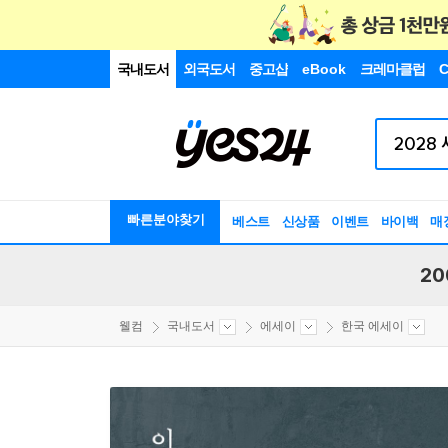
국내도서
외국도서
중고샵
eBook
크레마클럽
C
빠른분야찾기
베스트
신상품
이벤트
바이백
매
20
웰컴
국내도서
에세이
한국 에세이