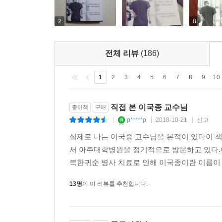
2
8
전체 리뷰
(186)
1
2
3
4
5
6
7
8
9
10
직접 본 이국종 교수님
종이책
구매
p*****p
2018-10-21
신고
|
|
|
실제로 나는 이국종 교수님을 본적이 있다이 책
서 아주대학병원을 정기적으로 방문하고 있다.
북한귀순 병사 치료로 인해 이국종이란 이름이
13명
이 이 리뷰를 추천합니다.