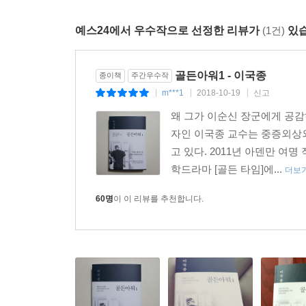
예스24에서 우수작으로 선정한 리뷰가
(1건)
있습
골든아워1 - 이국종
종이책
주간우수작
m***1
2018-10-19
신고
|
|
|
왜 그가 이순신 장군에게 공
자인 이국종 교수는 중증외
고 있다. 2011년 아덴만 
학드라마 [골든 타임]에...
더보
60명
이 이 리뷰를 추천합니다.