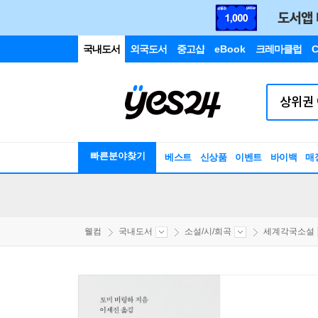
국내도서
외국도서
중고샵
eBook
크레마클럽
C
빠른분야찾기
베스트
신상품
이벤트
바이백
매
웰컴
국내도서
소설/시/희곡
세계각국소설