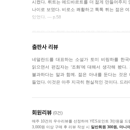
시켰다. 뤼트는 에드바르트를 더 젊게 만들어주지 않
나이로 보였다. 비로소 쾌활하고 톡톡 튀는 젊은 여
있었다. --- p.58
뤼트와 그는 함께 늙어갈 수 없을 것이다. 그는 이
것이다. 시간을 처음으로 되돌릴 수만 있다면 뭐든 
출판사 리뷰
하고서 느꼈던 그 승리감! 하지만 그는 6년이 지
으나 이제 남은 것은 불리한 싸움뿐이었다. --- p.90
네덜란드를 대표하는 소설가 토미 비링하를 한국에
읽으면서 편집자는 ‘조화’에 대해서 생각해 봤다
그는 단상 가장자리를 손으로 움켜잡았다.
불과하다는 말과 함께. 젊은 아내를 둔다는 것은
“그 사이에 무슨 일이 일어났던 게지요……. 뭔가 
들었다. 이것은 아주 지극히 현실적인 것이다. 드라
이 사실입니다. 수용기가 무뎌집니다. 그래서 사람들
어떤 건지 기억은 나거든요……. 심장이 있으면 무모한
땅에 있는 모든 생명의 일부라는 느낌을 가질 수도 
회원리뷰
(0건)
--- p.181
매주 10건의 우수리뷰를 선정하여 YES포인트 3만원을 드
3,000원 이상 구매 후 리뷰 작성 시
일반회원 300원, 마니아