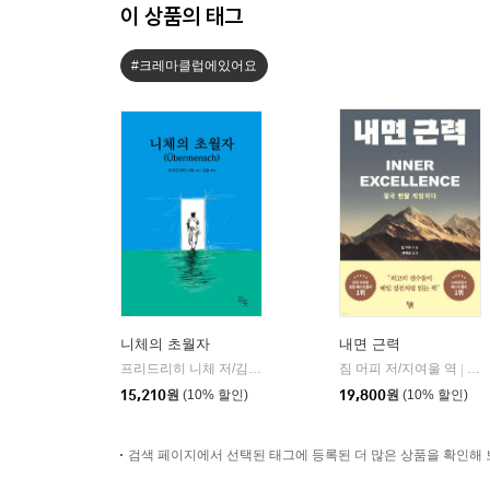
이 상품의 태그
#크레마클럽에있어요
니체의 초월자
내면 근력
프리드리히 니체 저/김철 편역
히읏
짐 머피 저/지여울 역
윌북(
|
|
15,210
원
(10% 할인)
19,800
원
(10% 할인)
검색 페이지에서 선택된 태그에 등록된 더 많은 상품을 확인해 