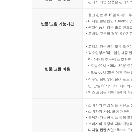
판매자 배송 상품은 판매자와
출고 완료 후 10일 이내의 
디지털 콘텐츠인 eBook의 
반품/교환 가능기간
중고상품의 경우 출고 완료일
모바일 쿠폰의 경우 유효기간(
고객의 단순변심 및 착오구
직수입양서/직수입일서중 일
단, 아래의 주문/취소 조건인
오늘 00시 ~ 06시 30분 
반품/교환 비용
오늘 06시 30분 이후 주문
직수입 음반/영상물/기프트 
단, 당일 00시~13시 사이
박스 포장은 택배 배송이 가
소비자의 책임 있는 사유로 
소비자의 사용, 포장 개봉에 
복제가 가능한 상품 등의 포장을 
소비자의 요청에 따라 개별
디지털 컨텐츠인 eBook, 