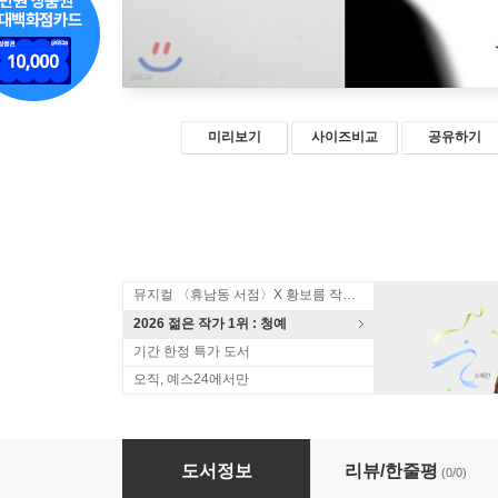
미리보기
사이즈비교
공유하기
뮤지컬 〈휴남동 서점〉X 황보름 작가 북토크
2026 젊은 작가 1위 : 청예
기간 한정 특가 도서
오직, 예스24에서만
나의 아름답고 젊은 아내
도서정보
리뷰/한줄평
(0/0)