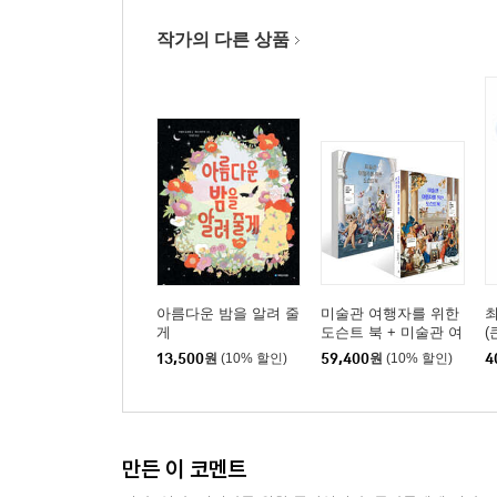
작가의 다른 상품
아름다운 밤을 알려 줄
미술관 여행자를 위한
게
도슨트 북 + 미술관 여
(
행자를 위한 도슨트 북
13,500
원
(10% 할인)
59,400
원
(10% 할인)
4
II 세트
만든 이 코멘트