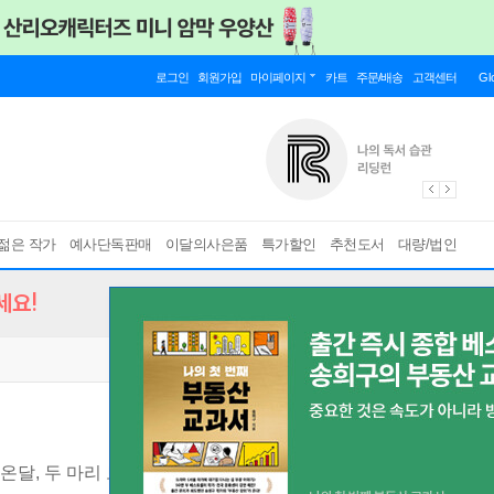
로그인
회원가입
마이페이지
카트
주문/배송
고객센터
Gl
젊은 작가
예사단독판매
이달의사은품
특가할인
추천도서
대량/법인
세요!
온달, 두 마리 토끼를 잡아라!
[ 설민석 작가 친필사인 인쇄본 ]