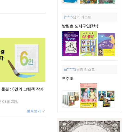
j****5
님의 리스트
방림초 도서구입(3차)
m*****3
님의 리스트
부주초
 물결 : 6인의 그림책 작가
년 08월 23일
펼쳐보기