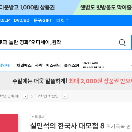
D/LP
DVD/BD
문구
/GIFT
티켓
독서유형검사
RBTI Lab
장안내
채널예스
사락
예스펀딩
클래스24
독서유형검사
주말에는 더욱 알뜰하게!
최대 2,000원 상품권 받으
2학년 만화/애...
1-2학년 학습만...
소득공제
설민석의 한국사 대모험 8
위기극복 편 