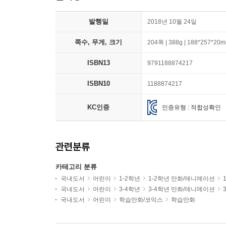
발행일
2018년 10월 24일
쪽수, 무게, 크기
204쪽 | 388g | 188*257*20
ISBN13
9791188874217
ISBN10
1188874217
KC인증
인증유형 : 적합성확인
관련분류
카테고리 분류
국내도서
어린이
1-2학년
1-2학년 만화/애니메이션
국내도서
어린이
3-4학년
3-4학년 만화/애니메이션
국내도서
어린이
학습만화/코믹스
학습만화