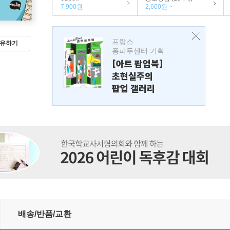
7,900원
2,600원 ~
프랑스
유하기
퐁피두센터 기획
[아트 팝업북]
초현실주의
팝업 갤러리
배송/반품/교환