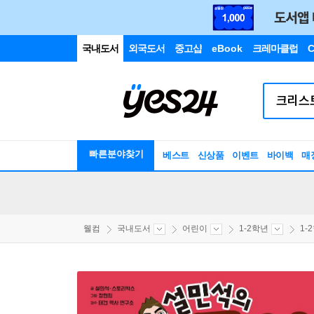
국내도서
외국도서
중고샵
eBook
크레마클럽
C
빠른분야찾기
베스트
신상품
이벤트
바이백
매
웰컴
국내도서
어린이
1-2학년
1-