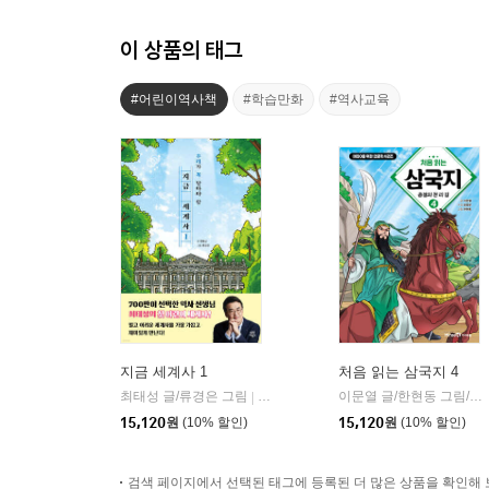
이 상품의 태그
#어린이역사책
#학습만화
#역사교육
지금 세계사 1
처음 읽는 삼국지 4
최태성 글/류경은 그림
다산어린이
이문열 글/한현동 그림/윤종문 편
|
15,120
원
(10% 할인)
15,120
원
(10% 할인)
검색 페이지에서 선택된 태그에 등록된 더 많은 상품을 확인해 