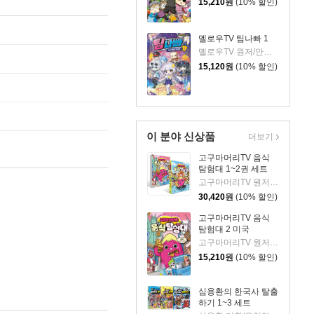
15,210
원
(10% 할인)
멜로우TV 팀나빠 1
멜로우TV 원저/안경순 저/쓰리포 그림
15,120
원
(10% 할인)
이 분야 신상품
더보기
고구마머리TV 음식
탐험대 1~2권 세트
고구마머리TV 원저/서후 글/김기수 그림
30,420
원
(10% 할인)
고구마머리TV 음식
탐험대 2 미국
고구마머리TV 원저/서후 글/김기수 그림
15,210
원
(10% 할인)
심용환의 한국사 탈출
하기 1~3 세트