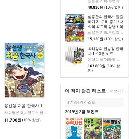
심용환 기획/우렁각시탈 글/타니스튜디오 그림
40,830
원
(10% 할인)
심용환의 한국사 탈출
하기 3 : 고려 중기 / 서
희의 외교와 삼별초의
투쟁 편
심용환 기획/우렁각시탈 글/타니스튜디오 그림
15,120
원
(10% 할인)
최태성의 한능검 한국
사 1~13권 세트
윤상석 글/이태영 그림
163,800
원
(10% 할
인)
이 책이 담긴
리스트
더보기
s***y
님의 리스트
용선생 처음 한국사 1
2019년 2월 북켄트
사회평론
사회평론 역사연구소 글/뭉선생,윤효식,이우일 그림
사회평론
사회평론
|
|
|
11,700
원
(10% 할인)