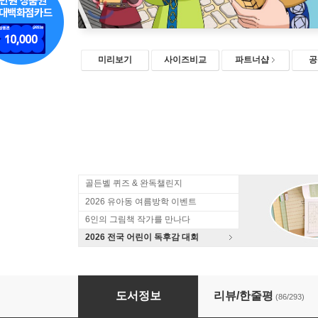
미리보기
사이즈비교
파트너샵
공
골든벨 퀴즈 & 완독챌린지
2026 유아동 여름방학 이벤트
6인의 그림책 작가를 만나다
2026 전국 어린이 독후감 대회
설민석의 한국사 대모험 8
도서정보
리뷰/한줄평
(86/293)