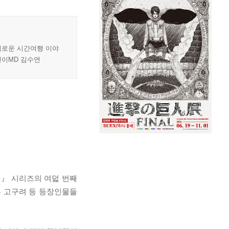
미로운 시간여행 이야
린이MD 김수연
』 시리즈의 여덟 번째
은 고구려 등 등장인물들