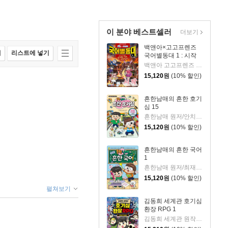
이 분야 베스트셀러
더보기
백앤아×고고프렌즈
매
리스트에 넣기
국어별동대 1 : 시작
백앤아 고고프렌즈 원저/한바리 글/정수영 그림/김선 감수
15,120
원
(10% 할인)
흔한남매의 흔한 호기
심 15
흔한남매 원저/안치현 글/유난희 그림/이정모,흔한컴퍼니 감수
15,120
원
(10% 할인)
흔한남매의 흔한 국어
1
흔한남매 원저/최재연 글/도니패밀리 그림
15,120
원
(10% 할인)
펼쳐보기
김동희 세계관 호기심
환장 RPG 1
김동희 세계관 원작/박종은 글/이정태 그림