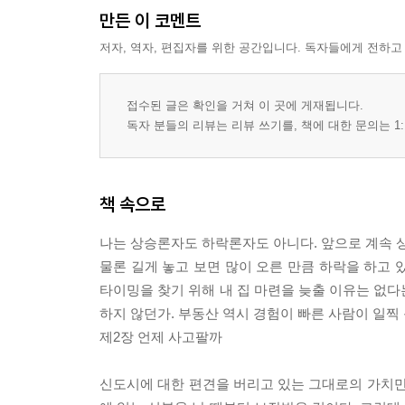
만든 이 코멘트
부동산 하락 신호, 남보다 일찍 알아채려면
저자, 역자, 편집자를 위한 공간입니다. 독자들에게 전하고
미분양이 증가하기 시작한다 | 입지가 좋은 곳에도
| 앞으로 예정되어 있는 공급이 많다
접수된 글은 확인을 거쳐 이 곳에 게재됩니다.
사이클을 알면 고점에서 사도 걱정이 없다
독자 분들의 리뷰는 리뷰 쓰기를, 책에 대한 문의는 1:
부동산의 사이클 | 진입 시점별 최적의 대처법
매매가와 전세가를 활용하자
책 속으로
첫 번째, 매매가는 하락하지만 전세가는 상승할 때 
정체될 때 | 네 번째, 매매가와 전세가가 정체될 때 
나는 상승론자도 하락론자도 아니다. 앞으로 계속 상
물론 길게 놓고 보면 많이 오른 만큼 하락을 하고 
입주물량을 눈여겨보자
타이밍을 찾기 위해 내 집 마련을 늦출 이유는 없다
입주물량은 무엇이고 왜 중요한가 | 입주물량으로 무
하지 않던가. 부동산 역시 경험이 빠른 사람이 일찍 
제2장 언제 사고팔까
미분양, 청약경쟁률, 경매 낙찰가율을 체크하자
미분양 정보로 투자 타이밍 잡는 법 | 청약경쟁률로 
신도시에 대한 편견을 버리고 있는 그대로의 가치만