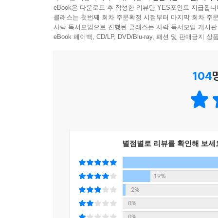
지금 당장 부동산 공부를 시작하라!
eBook은 다운로드 후 작성한 리뷰만 YES포인트 지급됩니
이 책은 렘군이 지금껏 부동산 투자를 하면서 깨
클래스는 첫번째 회차 주문확정 시점부터 마지막 회차 주문
월세 수익률 높은 아파트 찾기
사락 독서모임으로 진행된 클래스는 사락 독서모임 게시판
물량으로 매도매수 타이밍 잡는 방법부터 신도시
월세 수익률 높은 아파트를 빠르게 찾는 방법 | 월
eBook 페이백, CD/LP, DVD/Blu-ray, 패션 및 판매금
아파트를 찾는 방법까지 내 집 마련과 투자를 한 번
특히 저자는 특정인만 할 수 있는 구체적인 사례
투자금이 적게 들어가는 아파트 찾기
의미에서 조금은 친절하지 않은데, 도표들도 많고 외
104
이외에도 암기가 필요한 것처럼 기초를 쌓는다는 
매매수요로 전환될 가능성이 큰 아파트 찾기
나아가 마흔이 되기 전에 돈과 시간에 자유로운 
엿볼 수 있다.
에필로그 판도라의 상자를 발견하라
부록1 초보를 위한 부동산 투자 A to Z
별점별로 리뷰를 확인해 보세
부록2 부동산 빅데이터 활용 사례(zip4를 이용하라)
빅데이터 분석을 통한 부동산 투자의 이점 | 좋은 질
19%
2%
0%
0%