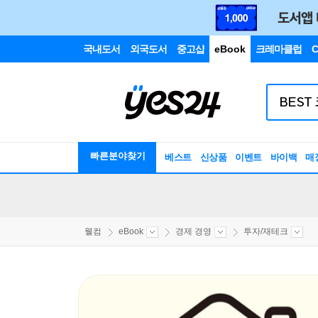
국내도서
외국도서
중고샵
eBook
크레마클럽
C
빠른분야찾기
베스트
신상품
이벤트
바이백
매
웰컴
eBook
경제 경영
투자/재테크