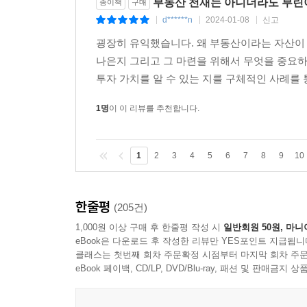
부동산 천재는 아니더라도 부린이
종이책
구매
d******n
2024-01-08
신고
|
|
|
굉장히 유익했습니다. 왜 부동산이라는 자산이 
나은지 그리고 그 마련을 위해서 무엇을 중요
투자 가치를 알 수 있는 지를 구체적인 사례를 
1명
이 이 리뷰를 추천합니다.
1
2
3
4
5
6
7
8
9
10
한줄평
(205건)
1,000원 이상 구매 후 한줄평 작성 시
일반회원 50원, 마니
eBook은 다운로드 후 작성한 리뷰만 YES포인트 지급됩니
클래스는 첫번째 회차 주문확정 시점부터 마지막 회차 주문
eBook 페이백, CD/LP, DVD/Blu-ray, 패션 및 판매금