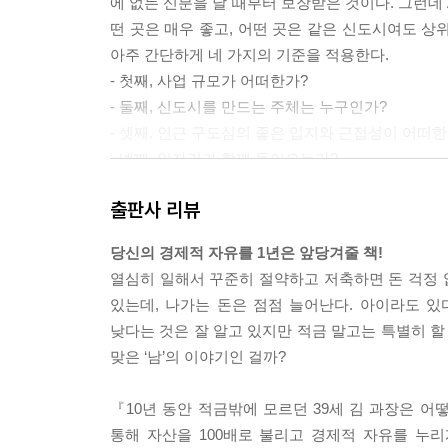
에 없는 신분을 날 때부터 보장받은 것이다. 그런데 
제3장 어디를 사야 할까 1 (신도시)
떤 곳은 매우 좋고, 어떤 곳은 같은 신도시여도 상
기준이 있으면 흔들리지 않는다
아주 간단하게 네 가지의 기준을 적용한다.
- 첫째, 사업 규모가 어떠한가?
종목별 키워드와 투자의 기본
- 둘째, 신도시를 만드는 주체는 누구인가?
종목별 투자 핵심 키워드 | 종목과 상관없이 무조건
- 셋째, 인근 구도심의 좋은 입지와 근접성이 어떠한
- 넷째, 일자리가 함께 들어오는가?
신도시 투자
제3장 어디를 사야 할까 1(신도시)
출판사 리뷰
신도시를 이해하는 두 가지 포인트 | 신도시의 형성 
가지 기준
지역 분석하는 방법을 가르쳐주는 곳은 없다. 혹자는
당신의 경제적 자유를 1년은 앞당겨줄 책!
니며 익히기엔 시간이 너무나 많이 걸리는 방법이다.
열심히 일해서 꾸준히 절약하고 저축하면 돈 걱정 
제4장 어디를 사야 할까 2 (구도심)
만 하는 것이라 생각할 수도 있다. 하지만 방법을 
있는데, 나가는 돈은 점점 늘어난다. 아이라도 있
구도심 투자는 어떻게 할 것인가
방법은 도시의 크기별로 조금씩 다르다. 예를 들어
낮다는 것은 잘 알고 있지만 적금 말고는 특별히 할
구도심의 시세는 어떻게 움직이는가
내용은 많이 다를 것이다. 지역 분석도 대상이 소
맞은 ‘남’의 이야기인 걸까?
제5장 실전! 투자 성공을 위한 지역 분석
구도심 투자에 성공하기 위해서는
『10년 동안 적금밖에 모르던 39세 김 과장은 
구도심의 형성 과정 | 구도심의 사례별 투자 가치 |
통해 자산을 100배로 불리고 경제적 자유를 누리
방금 살펴본 것처럼, 부동산은 지역성이라는 특성을 