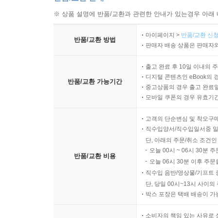
※ 상품 설명에 반품/교환과 관련한 안내가 있는경우 아래 
마이페이지 >
반품/교환 신청
반품/교환 방법
판매자 배송 상품은 판매자와
출고 완료 후 10일 이내의 
디지털 콘텐츠인 eBook의 
반품/교환 가능기간
중고상품의 경우 출고 완료일
모바일 쿠폰의 경우 유효기간(
고객의 단순변심 및 착오구
직수입양서/직수입일서중 일
단, 아래의 주문/취소 조건인
오늘 00시 ~ 06시 30분 
반품/교환 비용
오늘 06시 30분 이후 주문
직수입 음반/영상물/기프트 
단, 당일 00시~13시 사이
박스 포장은 택배 배송이 가
소비자의 책임 있는 사유로 