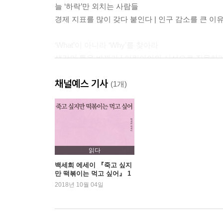
늘 ‘하락’만 외치는 사람들
경제 지표를 많이 갖다 붙인다 | 인구 감소를 큰 이
‘What’이 아니라 ‘Why’를 찾아라
생각의 틀을 바꿔라 | 어린아이의 시선으로 질문하
채널예스 기사
당신이 해야 하는 세 가지 질문
(1개)
첫째, 당신은 왜 그것(부동산 투자)을 하는가? |
진화할까?
제2장 언제 사고팔까
일단 집 한 채는 장만하고 보자
읽다
지금까지 대한민국 부동산 흐름은 우상향이었다 | 내
백세희 에세이 『죽고 싶지
만 떡볶이는 먹고 싶어』 1
위 등극
2018년 10월 04일
절대 손해 보지 않는 다섯 가지 노하우
가구소득 대비 주택 가격(PIR)을 살피자 | 오랜
꾸준히 상승한 후, 매매가만 줄곧 상승하는 경우 | 