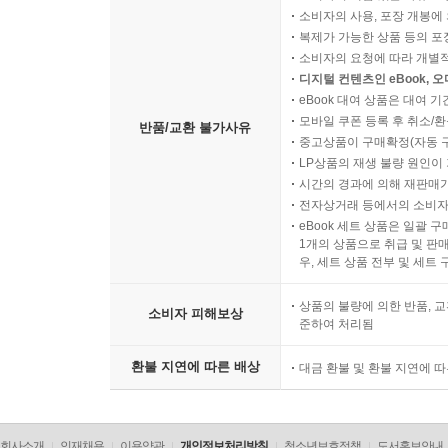
소비자의 사용, 포장 개봉에 
복제가 가능한 상품 등의 포장을 
소비자의 요청에 따라 개별
디지털 컨텐츠인 eBook, 
eBook 대여 상품은 대여 기
모바일 쿠폰 등록 후 취소/환
반품/교환 불가사유
중고상품이 구매확정(자동 
LP상품의 재생 불량 원인이 기
시간의 경과에 의해 재판매가
전자상거래 등에서의 소비자
eBook 세트 상품은 일괄 
1개의 상품으로 취급 및 판매
우, 세트 상품 전부 및 세트
상품의 불량에 의한 반품, 교
소비자 피해보상
준하여 처리됨
환불 지연에 따른 배상
대금 환불 및 환불 지연에 
회사소개
인재채용
이용약관
개인정보처리방침
청소년보호정책
도서홍보안내