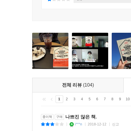
전체 리뷰
(104)
1
2
3
4
5
6
7
8
9
10
나쁘진 않은 책.
종이책
구매
i***n
2018-12-12
신고
|
|
|