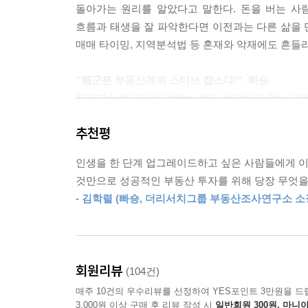
돌아가는 원리를 알았다고 말한다. 돈을 버는 사
제5장 실전! 투자 성공을 위한 지역 분석
없다. 하지만 뛰어넘는 경우가 있다. 비슷한 수준의
흐름과 태생을 잘 파악한다면 이전과는 다른 삶을 
초보자도 할 수 있는 셀프 지역 분석법
노원구, 강북구가 오를 확률이 높지만 입지 수준이 
매매 타이밍, 지역분석법 등 혼재와 악재에도 흔들리
지방 소도시 지역 분석법(인구 30만 이하) | 광역시 이
져 있어도 가격이 함께 움직이는 것이다. 강남 3구가
손품으로 입지 변화 살피는 법
가 과천, 분당이 오를 확률도 높다. 결국 입지 수준
“렘군은 부동산계의 스티브 잡스다!”_빠숑
제6장 내게 꼭 맞는 투자 물건 찾기
투자고수 렘군이 들려주는 ‘절대 실패하지 않는 부동산 
우리 동네 시세지도 만드는 법
‘입사해서 지금까지, 월급을 꼬박꼬박 모았는데 왜 나
단독주택으로 대지 평당가 이해하기 | 다가구로 신축 
지역의 흐름을 수평적 흐름이라고 본다면 평형의 
추천평
쏟아붓고도 대출을 받아서야 1억 원짜리 전셋집에
퍼져나가는 게 아니다. 지역 입지라는 바운더리가 있
필요성을 인식했다. 대한민국에 산다면 그저 열심
제6장 내게 꼭 맞는 투자 물건 찾기
인 정자동, 구미동까지 퍼져나갈 확률이 매우 높다
인생을 한 단계 업그레이드하고 싶은 사람들에게 이 
것이다.
부동산 데이터 분석의 다섯 가지 핵심 이론
중소형이 오르고 다시 1군 입지인 분당 수내동, 
것만으로 성공적인 부동산 투자를 위해 당장 무엇을 
‘내 집 하나 마련해보리라!’ 이 간절한 마음 하
가격이 아닌 비율 | 거리에 따른 가격 변화 | 입지에
는 것이다.
- 김학렬 (빠숑, 더리서치그룹 부동산조사연구소 소
읽고, 부동산 책이라는 책은 다 읽고, 관련 교육이
제6장 내게 꼭 맞는 투자 물건 찾기
투자에 뛰어 들어서는 전국을 두 바퀴 돌 정도로 
분양권 시세 검증법
되었고, 그의 자산은 부동산 투자를 하기 이전보다 
--- 본문 중에서
사례1: 용인 수지구 풍덕천동 e편한세상수지 | 사례
직장인 대리였으나 지금은 꽉 막힌 조직에서 벗어나 9
회원리뷰
(104건)
거래량으로 투자 지역 선정하기
매주 10건의 우수리뷰를 선정하여 YES포인트 3만원을 드
일찍 시작할수록 유리하다!
거래량 데이터는 어디서 확인할 수 있나? | 거래량
3,000원 이상 구매 후 리뷰 작성 시
일반회원 300원, 마니아