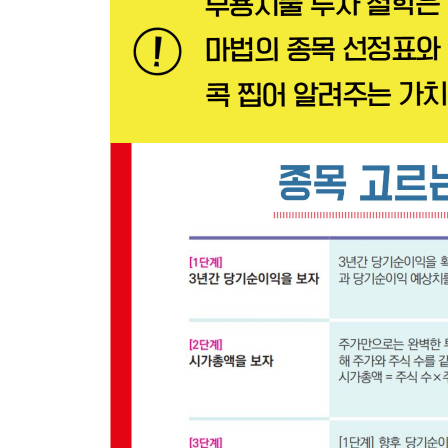
04 불량기업 낙인, 불성실공시 법인 지정
05 주가 하락 베팅, 공매도 증가
06 투자 과열 경고음, 신용융자 잔고 증가
07 주가 하락을 부르는 주식 관련 사채 발행
08 투매가 투매를 부른다
09 호재 없이 오르는 부실회사 악재공시
10 위기가 기회, 최대주주 모럴헤저드
| 쉬어가는 페이지 | 주식 매매를 위해 알아두면 좋
다섯째 날
주의해야 될 이슈를 공부하자
01 주가의 Key, 증자와 감자
02 주가 급등 호재, 경영권 분쟁
03 실적 점검 필수, 52주 신고가(신저가)
04 주가 버블 우려, 신규 상장 주식 투자
05 고위험 상품, 레버리지(인버스 레버리지) ETF 
06 합병 실패 리스크, SPAC 투자
07 환율, 금리, 원자재 가격 변화