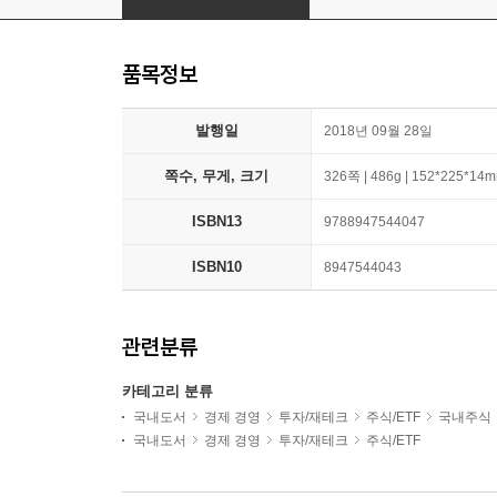
품목정보
발행일
2018년 09월 28일
쪽수, 무게, 크기
326쪽 | 486g | 152*225*14
ISBN13
9788947544047
ISBN10
8947544043
관련분류
카테고리 분류
국내도서
경제 경영
투자/재테크
주식/ETF
국내주식
국내도서
경제 경영
투자/재테크
주식/ETF