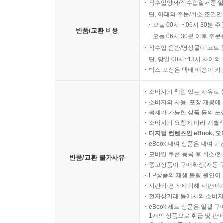
직수입양서/직수입일서중 일
단, 아래의 주문/취소 조건인
오늘 00시 ~ 06시 30분 
반품/교환 비용
오늘 06시 30분 이후 주문
직수입 음반/영상물/기프트 
단, 당일 00시~13시 사이
박스 포장은 택배 배송이 가
소비자의 책임 있는 사유로 
소비자의 사용, 포장 개봉에 
복제가 가능한 상품 등의 포장을 
소비자의 요청에 따라 개별
디지털 컨텐츠인 eBook, 
eBook 대여 상품은 대여 기
모바일 쿠폰 등록 후 취소/환
반품/교환 불가사유
중고상품이 구매확정(자동 
LP상품의 재생 불량 원인이 기
시간의 경과에 의해 재판매가
전자상거래 등에서의 소비자
eBook 세트 상품은 일괄 
1개의 상품으로 취급 및 판매