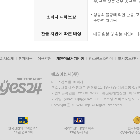
우, 세트 상품 전부 및 세트
상품의 불량에 의한 반품, 교
소비자 피해보상
준하여 처리됨
환불 지연에 따른 배상
대금 환불 및 환불 지연에 
회사소개
인재채용
이용약관
개인정보처리방침
청소년보호정책
도서홍보안내
대표 : 김석환, 최세라
주소 : 서울시 영등포구 은행로 11, 5층~6층(여의도동,일신
사업자등록번호 : 229-81-37000 통신판매업신고 : 제 200
이메일 : yes24help@yes24.com 호스팅 서비스사업자 :
Copyright ⓒ YES24 Corp. All Rights Reserved.