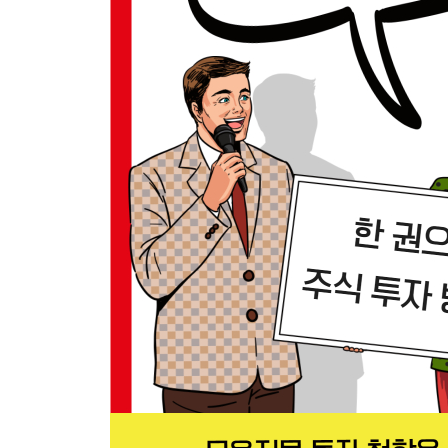
01 매도가 쉬운 D-Day 투자
02 배당 메리트, 최대주주 상속(증여)
03 매수세 유입신호, 지수 신규 편입
04 회사 체질 개선, PEF 인수
05 저가 매수 기회, 자사주 매입
06 저 PBR 기회, 땅부자 회사 자산 재평가
07 유동성 개선 효과, 액면 병합(분할)
08 저 PER 신호, 실적 개선 리포트
09 정부의 강력한 정책 추진
10 수익성 개선, 판매 가격 상승
| 쉬어가는 페이지 | 배당락, 권리락에 주의하자
넷째 날
악재 뉴스에 대해 공부하자
01 퇴출신호, 관리종목 지정과 상장폐지
02 실적악화와 감사의견 거절
03 작전세력 이탈, 투자 경고(위험)종목