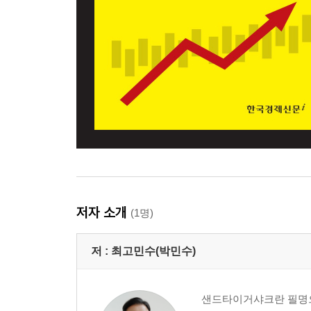
저자 소개
(1명)
저 :
최고민수(박민수)
샌드타이거샤크란 필명으