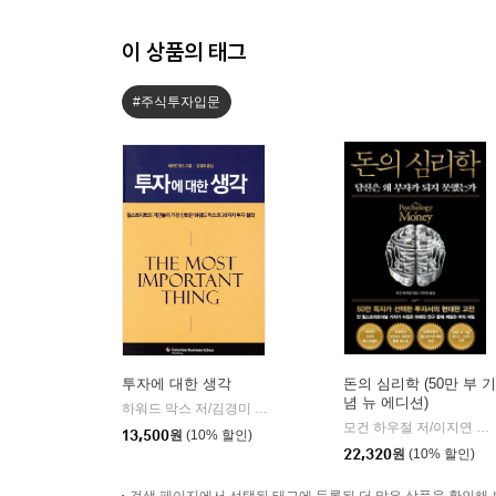
이 상품의 태그
#주식투자입문
투자에 대한 생각
돈의 심리학 (50만 부 기
념 뉴 에디션)
하워드 막스 저/김경미 역
비즈니스맵
|
모건 하우절 저/이지연 역
|
13,500
원
(10% 할인)
22,320
원
(10% 할인)