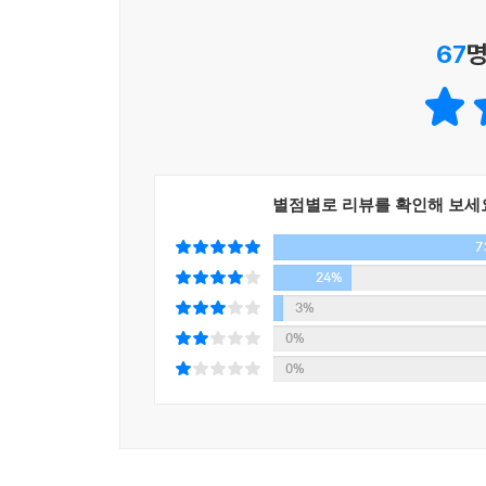
로 가슴 뛰게 한 최고의 종목이었다. 수익도 안겨줬
67
명
지
소중한 출퇴근 1시간을 허투루 보내지 말자. 출퇴
목이 있어야 한다. 무턱대고 아무 종목이나 분석할
게을리한다면 결코 좋은 종목을 선정할 수 없다. 출
별점별로 리뷰를 확인해 보세
--- 본문 중에서
7
24%
3%
0%
0%