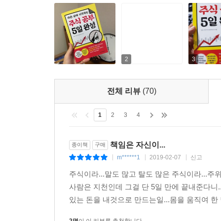
2
3
전체 리뷰
(70)
1
2
3
4
책임은 자신이...
종이책
구매
m******1
2019-02-07
신고
|
|
|
주식이라...말도 많고 탈도 많은 주식이라...
사람은 지천인데 그걸 단 5일 만에 끝내준다니.
있는 돈을 내것으로 만드는일...몸을 움직여 한 