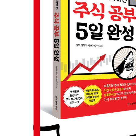
둘째 날
주식 매매 원칙을 공부하자
01 기존 매매 원칙을 거부한다
02 10가지 주식 매매 원칙
[1원칙] 손절매란 없다
[2원칙] 실적, 배당 기반 저평가 회사에 집중
[3원칙] 기술적 분석은 몰라도 괜찮다
[4원칙] 충동구매는 사절
[5원칙] 월 3일 이내 투자
[6원칙] 3종목 이내 투자
[7원칙] 최대 투자 규모는 연봉 이내
[8원칙] 분할매수 분할매도
[9원칙] 외국인, 기관 투자가와 투자 동행
[10원칙] 수익 난 날은 시세판을 끄자
| 쉬어가는 페이지 | 위칭데이, 마녀 심술이 투자 기
셋째 날
호재 뉴스에 대해 공부하자