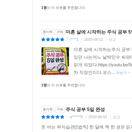
1명
이 이 리뷰를 추천합니다.
마흔 살에 시작하는 주식 공부 5
종이책
구매
i****1
2020-08-12
신고
|
|
|
마흔 살에 시작하는주식 공부
있던 나는어느 날박민수 씨와
읽게 되었다.https://you
차 직장인이다.코스...
더보기
1명
이 이 리뷰를 추천합니다.
주식 공부 5일 완성
종이책
구매
a******0
2020-06-01
신고
|
|
|
돈 버는 부자습관[1법칙] 한 달에 책 한 권은 읽