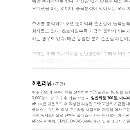
에만 추가매수를 한다. 자신감 있게 손절매 대신 추
오디션을 하는 것이다. 종목분석에 있어서는 오직 차
추이를 분석하다 보면 순이익과 순손실이 들쑥날쑥
회사들도 있다. 초보자일수록 가급적 탈락시키는 
하는 경우도 있다. 매년 동일한 분기 순손실 패턴이면
주가는 미래 회사가치를 선반영한다. 그래서 바이오 
이기에 PER 100배에도 매수가 몰린다. 결과는 먼
기준으로만 PER을 판단하면 안 된다. -75페이지
회원리뷰
기술적 분석은 전문가 영역으로 초보 투자자에게 부적
(70건)
기술적 지표만으로는 투자에 문제없다. 재무 판단을
매주 10건의 우수리뷰를 선정하여 YES포인트 3만원을 드
3,000원 이상 구매 후 리뷰 작성 시
일반회원 300원, 마니아
기술적 분석은 과거 주가 경험치다. 사주와 같이 과거
eBook은 다운로드 후 작성한 리뷰만 YES포인트 지급됩니
서로 달라 종잡을 수가 없다. 임진왜란 전 선조 앞에
클래스는 첫번째 회차 주문확정 시점부터 마지막 회차 주문
은 보조지표는 몰라도 상관없다. 중요하다면 이름에 
사락 독서모임으로 진행된 클래스는 사락 독서모임 게시판
eBook 페이백, CD/LP, DVD/Blu-ray, 패션 및 판매금
오래된 친구는 참 좋다. 투자에서도 오래된 친구를 만