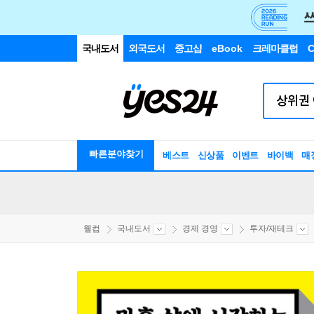
국내도서
외국도서
중고샵
eBook
크레마클럽
C
빠른분야찾기
베스트
신상품
이벤트
바이백
매
웰컴
국내도서
경제 경영
투자/재테크