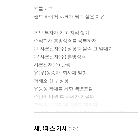
프롤로그
샌드 타이거 샤크가 되고 싶은 이유
초보 투자자 기초 지식 쌓기
주식회사 흥망성쇠를 공부하자
01 샤크전자(주) 성장과 몰락 그 일대기
02 샤크전자(주) 흥망성쇠
샤크전자(주) 탄생
유(무)상증자, 회사채 발행
거래소 신규 상장
유동성 확대를 위한 액면분할
주인이 바뀐 후 사세가 기울다
관리종목 지정 후 상장폐지되다
| 쉬어가는 페이지 | 수수료(보수)와 증권거래세, 
채널예스 기사
첫째 날
(1개)
종목 고르는 비법을 공부하자