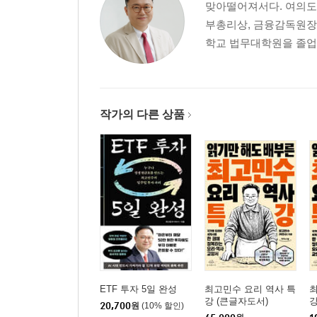
맞아떨어져서다. 여의도 
부총리상, 금융감독원장
학교 법무대학원을 졸업했
작가의 다른 상품
ETF 투자 5일 완성
최고민수 요리 역사 특
최
강 (큰글자도서)
20,700
원
(10% 할인)