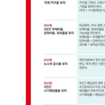
08 Only One Risk, 특정 대기업에만 독점 납품하는
09 꿈을 먹는 주식, 제약(바이오)기업 투자
10 정부 규제 이슈, 에너지 공기업 투자
11 투자 신뢰 훼손, 차이나디스카운트
| 쉬어가는 페이지 | 금융상품 가입 시 이런 점은 
부록
돈 버는 부자습관
[1법칙] 한 달에 책 한 권은 읽자
[2법칙] 하루에 Best 신문기사 3개씩 뽑자
[3법칙] 치부책을 만들자
[4법칙] 전두엽을 활성화하자
[5법칙] 투자라는 안경으로 바라보자
[6법칙] 흔들리지 않는 심리 연습이 선행이다
[7법칙] 본업에 충실한 투자를 하자
| 쉬어가는 페이지 | 샌드 타이거 샤크, 내 돈 버는 