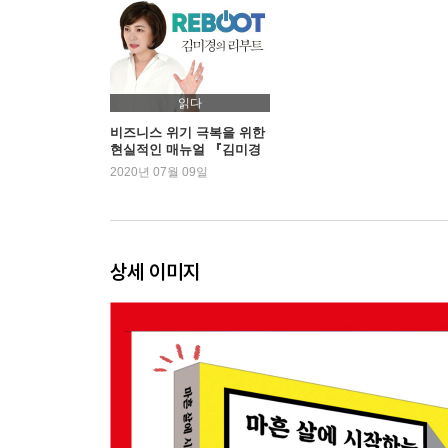
01 주식판 복면가왕이다
02 10단계 단계별 프로세스
[1단계] 3년간 당기순이익을 보자
[2단계] 시가총액을 보자
읽다
[3단계] 미래 PER을 보자
비즈니스 위기 극복을 위한
현실적인 매뉴얼 『김미경
[4단계] 3년간 부채비율, 당좌비율, 유보율을 보자
의 리부트』 1위 등극
2020년 07월 09일
[5단계] 뉴스와 공시를 보자
[6단계] 3년간 시가배당률을 보자
[7단계] 지분율을 보자
[8단계] 3년간 매출채권회전율과 재고자산회전율을
상세 이미지
[9단계] PBR을 보자
[10단계] 내 생각을 해보자
돈버는 종목선정분석표 : 순서대로 따라 하면 부자 
네이버 어플로 간단히 하는 종목분석 3단계
실제 분석사례 : 효성오앤비
| 쉬어가는 페이지 | 주식으로 번 돈 부동산으로 지