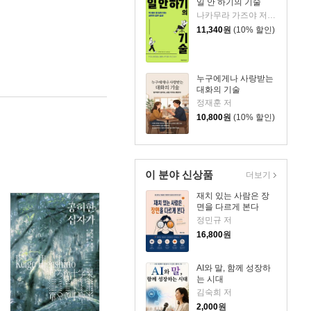
일 안 하기의 기술
나카무라 가즈야 저/김수빈 역
11,340
원
(10% 할인)
누구에게나 사랑받는
대화의 기술
정재훈 저
10,800
원
(10% 할인)
이 분야 신상품
더보기
재치 있는 사람은 장
면을 다르게 본다
정민규 저
16,800
원
AI와 말, 함께 성장하
는 시대
김숙희 저
2,000
원