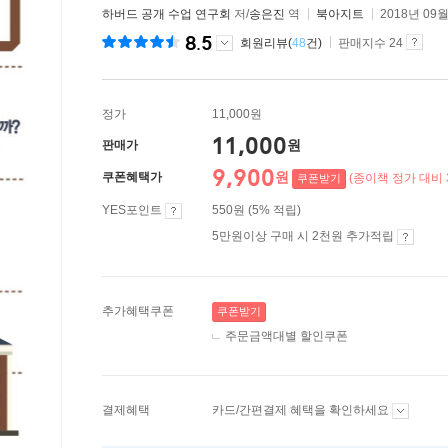
하버드 공개 수업 연구회
저/
송은진
역
북아지트
2018년 09월
8.5
회원리뷰(
48
건)
판매지수 24
정가
11,000원
11,000
원
판매가
9,900
원
쿠폰혜택가
(종이책 정가 대비 
쿠폰받기
YES포인트
550원 (5% 적립)
5만원이상 구매 시 2천원 추가적립
추가혜택쿠폰
쿠폰받기
주문금액대별 할인쿠폰
결제혜택
카드/간편결제 혜택을 확인하세요