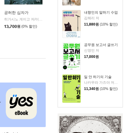
공허한 십자가
내향인의 말하기 수업
김해리 저
k)
히가시노 게이고 저/이선희 역
자음과모음
|
11,880
원
(10% 할인)
13,700
원
(0% 할인)
공무원 보고서 글쓰기
신영민 저
17,000
원
일 안 하기의 기술
나카무라 가즈야 저/김수빈 역
11,340
원
(10% 할인)