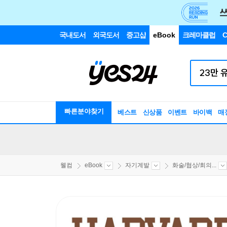
국내도서
외국도서
중고샵
eBook
크레마클럽
C
빠른분야찾기
베스트
신상품
이벤트
바이백
매
웰컴
eBook
자기계발
화술/협상/회의...