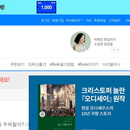
로그인
회원가입
마이페이지
카트
주문/배송
고객센터
Gl
쿠폰받기
단독선출간
eBook필기방법
eBook리더기
디지털머니
세요!
에 주목할까?
[ EPUB ]