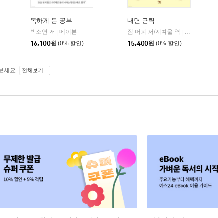
독하게 돈 공부
내면 근력
히읏
박소연 저
메이븐
짐 머피 저/지여울 역
윌북(willboo
|
|
|
16,100
원
(0% 할인)
15,400
원
(0% 할인)
보세요.
전체보기