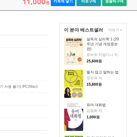
11,000
카트에 넣기
바로구매
원클릭구매
원
이 분야 베스트셀러
더보기
설득의 심리학 1 (20
주년 기념 개정증보
판)
로버트 치알디니 저/황혜숙,임상훈 공역
25,600
원
떨지 않고 말하는 법
장은숙 저
15,800
원
사용 불가) /PC(Mac)
유머 대화법
김용화 저
1,000
원