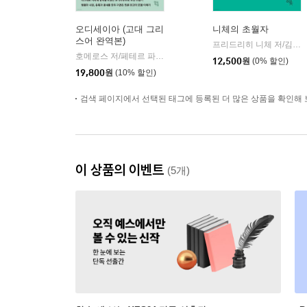
오디세이아 (고대 그리
니체의 초월자
스어 완역본)
프리드리히 니체 저/김철 편역
호메로스 저/페테르 파울 루벤스 그림/박문재 역
현대지성
|
12,500
원
(0% 할인)
19,800
원
(10% 할인)
검색 페이지에서 선택된 태그에 등록된 더 많은 상품을 확인해 
이 상품의 이벤트
(5개)