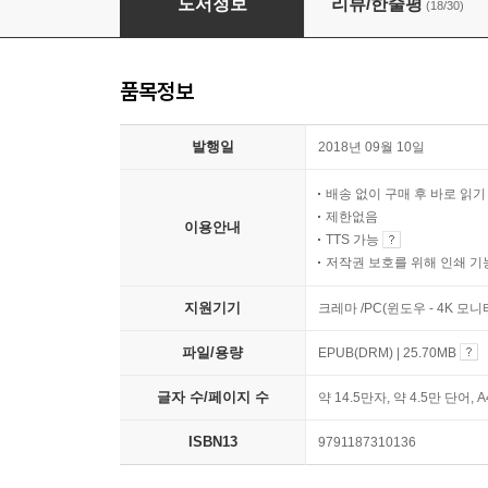
도서정보
리뷰/한줄평
(18/30)
품목정보
발행일
2018년 09월 10일
배송 없이 구매 후 바로 읽
제한없음
이용안내
TTS 가능
저작권 보호를 위해 인쇄 기
지원기기
크레마 /PC(윈도우 - 4K 모
파일/용량
EPUB(DRM) | 25.70MB
글자 수/페이지 수
약 14.5만자, 약 4.5만 단어, 
ISBN13
9791187310136