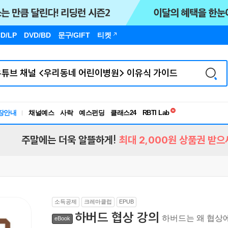
D/LP
DVD/BD
문구
/GIFT
티켓
독서유형검사
장안내
채널예스
사락
예스펀딩
클래스24
RBTI Lab
독서유형검사
주말에는 더욱 알뜰하게!
최대 2,000원 상품권 받으
소득공제
크레마클럽
EPUB
하버드 협상 강의
하버드는 왜 협상
eBook