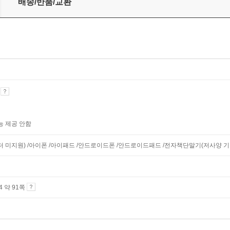
배송/반품/교환
기
능 제공 안함
니터 미지원) /아이폰 /아이패드 /안드로이드폰 /안드로이드패드 /전자책단말기(저사양 기기 
A4 약 91쪽