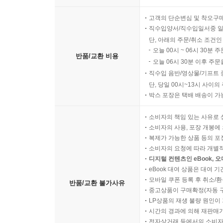
고객의 단순변심 및 착오구
직수입양서/직수입일서중 일
단, 아래의 주문/취소 조건인
오늘 00시 ~ 06시 30분 
반품/교환 비용
오늘 06시 30분 이후 주문
직수입 음반/영상물/기프트 
단, 당일 00시~13시 사이
박스 포장은 택배 배송이 가
소비자의 책임 있는 사유로 
소비자의 사용, 포장 개봉에 
복제가 가능한 상품 등의 포장을 
소비자의 요청에 따라 개별
디지털 컨텐츠인 eBook, 
eBook 대여 상품은 대여 기
모바일 쿠폰 등록 후 취소/환
반품/교환 불가사유
중고상품이 구매확정(자동 
LP상품의 재생 불량 원인이 기
시간의 경과에 의해 재판매가
전자상거래 등에서의 소비자