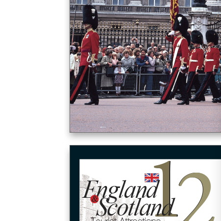
St. Goar 장크트고아르
Koblenz 코블렌츠
Bonn 본
Koln 쾰른
Heidelberg 하이델베르크
Wurzburg 뷔르츠부르크
Rothenburg 로텐부르크
Schwangau 슈반가우
Munchen 뮌헨
Berlin 베를린
Dresden 드레스덴
Nurnberg 뉘른베르크
#폴란드 POLAND
Warszawa 바르샤바
Krakow 크라코프
#ETC
유럽 전도