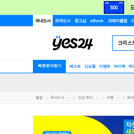
국내도서
외국도서
중고샵
eBook
크레마클럽
C
빠른분야찾기
베스트
신상품
이벤트
바이백
매
웰컴
국내도서
건강 취미
여행
해