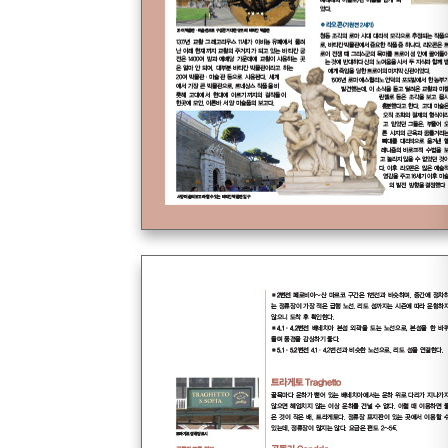
Giverny 지베르니
Tours 투르
Chateaux de Loire 루아르 고성
Auvers sur Oise 오베르 쉬르 우아즈
Mont St. Michel 몽 생 미셸
St. Malo 생 말로
Avignon 아비뇽
Arles 아를
Cannes 칸
Nice 니스
St. Paul de Vence 생 폴 드 방스
Monaco 모나코
Strasbourg 스트라스부르
#스페인 SPAIN
Barcelona 바르셀로나
Montserrat 몬세라트
Madrid 마드리드