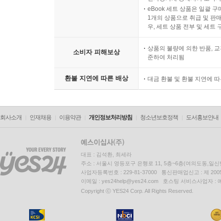
eBook 세트 상품은 일괄 
1개의 상품으로 취급 및 판매
우, 세트 상품 전부 및 세트
상품의 불량에 의한 반품, 교
소비자 피해보상
준하여 처리됨
환불 지연에 따른 배상
대금 환불 및 환불 지연에 
회사소개
인재채용
이용약관
개인정보처리방침
청소년보호정책
도서홍보안내
대표 : 김석환, 최세라
주소 : 서울시 영등포구 은행로 11, 5층~6층(여의도동,일신
사업자등록번호 : 229-81-37000 통신판매업신고 : 제 200
이메일 : yes24help@yes24.com 호스팅 서비스사업자 :
Copyright ⓒ YES24 Corp. All Rights Reserved.