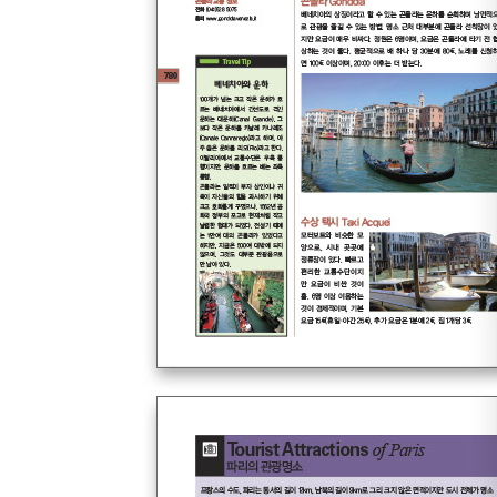
Toledo 톨레도
Segovia 세고비아
Valencia 발렌시아
Granada 그라나다
Sevilla 세비야
Cordoba 코르도바
#포르투갈 PORTUGAL
Lisboa 리스본
Porto 포르투
#스웨덴 SWEDEN
Stockholm 스톡홀름
#노르웨이 NORWAY
Oslo 오슬로
Fjord 피오르
Bergen 베르겐
#핀란드·에스토니아 FINLAND·ESTONIA
Helsinki 헬싱키