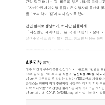
큰맘 먹고 떠나는 길. 되도록 많은 나라를 돌아보
『자신만만 세계여행 유럽』은 여행자의 동선에 맞게
함으로써 책이 ‘짐’이 되지 않도록 했다.
전면 컬러로 생생하게, 하지만 심플하게
『자신만만 세계여행』은 국내 여행서 가운데 가장
살려주면서도 좀 더 보기 쉽고, 중요한 내용은 눈에
쉽게 읽히고, 읽는 맛이 있다.
영국, 프랑스, 독일, 이탈리아, 스위스, 스페인 
회원리뷰
흐름을 한눈에 파악할 수 있게 했다. 여행정보 이
(0건)
등 구석구석 ‘읽는 맛’이 있는 기사를 담아내었다.
매주 10건의 우수리뷰를 선정하여 YES포인트 3만원을 드
3,000원 이상 구매 후 리뷰 작성 시
일반회원 300원, 마니아
eBook은 다운로드 후 작성한 리뷰만 YES포인트 지급됩니
상세한 길 안내
클래스는 첫번째 회차 주문확정 시점부터 마지막 회차 주문
여행자들이 가장 헤매기 쉬운 ‘공항 도착에서 숙
사락 독서모임으로 진행된 클래스는 사락 독서모임 게시판
숙소까지 가는 방법을 상세히 소개했고, 한국에서, 
eBook 페이백, CD/LP, DVD/Blu-ray, 패션 및 판매금
홈페이지까지 일일이 나열하여 쉽게 예약하고 찾아갈