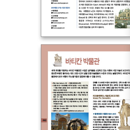
Mycenae 미케네
Corinth 코린트
Creta 크레타 섬
Santorini 산토리니 섬
Mykonos 미코노스 섬
Rodos 로도스 섬
#ETC
유럽 전도
자신만만 알림판
여행 회화 & INDEX
[3권]
#프랑스 FRANCE
Paris 파리
Versailles 베르사유
Fontainebleau 퐁텐블로
Barbizon 바르비종