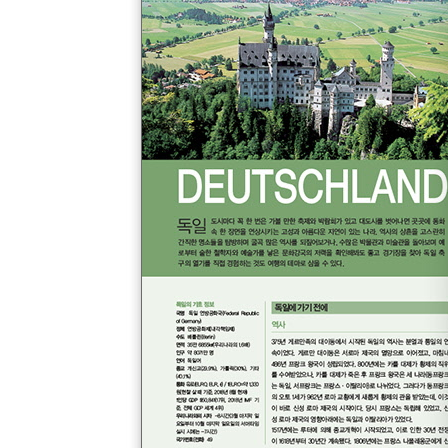
Ljubljana 류블랴나
Croatia 크로아티아
#스위스 SWITZERLAND
Zurich 취리히
Luzern 루체른
Bern 베른
Berner Oberland 베르너 오버란트
Geneve 제네바
Lausanne 로잔
Montreux 몽트뢰
Zermatt 체르마트
St. Moritz 생모리츠
Liechtenstein 리히텐슈타인
#이탈리아 ITALIA
Roma 로마
Assisi 아시시
Napoli 나폴리