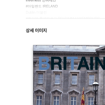
Inverness 인버네스
#아일랜드 IRELAND
Dublin 더블린
#벨기에·룩셈부르크 BELGIUM·LUXEMBOURG
Bruxelles 브뤼셀
상세 이미지
Brugge 브루게
Luxembourg 룩셈부르크
#네덜란드 NETHERLANDS
Amsterdam 암스테르담
Aalsmeer 알스메르
Alkmaar 알크마르
Zaanse Schans 잔세스칸스
Keukenhof 쾨켄호프
Den Haag 헤이그
#독일 DEUTSCHLAND
Frankfurt 프랑크푸르트
Wiesbaden 비스바덴
Rudesheim 뤼데스하임