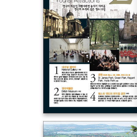
자신만만 알림판
여행 회화 & INDEX
[2권]
#오스트리아 AUSTRIA
Wien 빈
Wiennerwald 빈 숲
Salzburg 잘츠부르크
Salzkammergut 잘츠카머구트
Innsbruck 인스브루크
#체코 CZECH
Praha 프라하
Bohemia 보헤미아(플젠&카를로비 바리)
?esky Krumlov 체스키 크룸로프
#헝가리 HUNGARY
Budapest 부다페스트
#슬로베니아·크로아티아 SLOVENIA·CROATIA