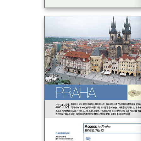
Pompeii 폼페이
Capri 카프리
Sorrento 소렌토
Costira Amalfitana 아말피 해안
Firenze 피렌체
Siena 시에나
Pisa 피사
Cinqueterre 친퀘테레
Milano 밀라노
Como 코모
Verona 베로나
Venezia 베네치아
#그리스 GREECE
Athinai 아테네
Piraeus 피레우스
Akrotirion Sounion 수니온 곶
Delphi 델피
Olympia 올림피아