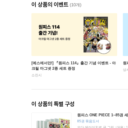
이 상품의 이벤트
(10개)
[예스에서만!] 『원피스 114』출간 기념 이벤트 - 아
원피
크릴 마그넷 2종 세트 증정
상
소진시
이 상품의 특별 구성
원피스 ONE PIECE 1~85권 
85권 묶음도서
오다 에이이치로 글,그림
대원
|
|