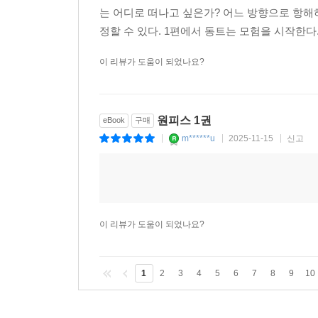
는 어디로 떠나고 싶은가? 어느 방향으로 항해
정할 수 있다. 1편에서 동트는 모험을 시작한다
이 리뷰가 도움이 되었나요?
원피스 1권
eBook
구매
m******u
2025-11-15
신고
|
|
|
이 리뷰가 도움이 되었나요?
1
2
3
4
5
6
7
8
9
10