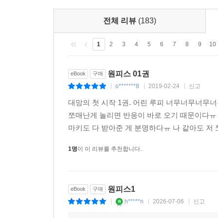
전체 리뷰
(183)
1
2
3
4
5
6
7
8
9
10
원피스 01권
eBook
구매
o*******8
2019-02-24
신고
|
|
|
대망의 첫 시작 1권. 어린 루피 너무너무너무
쪼매난게 놀리면 반응이 바로 오기 때문이다ㅠ
마키도 다 받아준 게 분명하다ㅠ 나 같아도 저 
1명
이 이 리뷰를 추천합니다.
원피스1
eBook
구매
h*****n
2026-07-06
신고
|
|
|