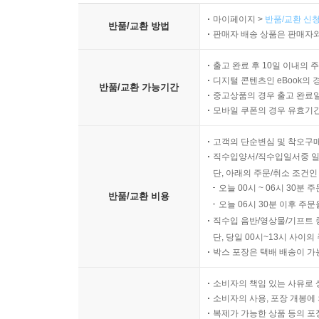
마이페이지 >
반품/교환 신청
반품/교환 방법
판매자 배송 상품은 판매자와
출고 완료 후 10일 이내의 
디지털 콘텐츠인 eBook의 
반품/교환 가능기간
중고상품의 경우 출고 완료일
모바일 쿠폰의 경우 유효기간(
고객의 단순변심 및 착오구
직수입양서/직수입일서중 일
단, 아래의 주문/취소 조건인
오늘 00시 ~ 06시 30분 
반품/교환 비용
오늘 06시 30분 이후 주문
직수입 음반/영상물/기프트 
단, 당일 00시~13시 사이
박스 포장은 택배 배송이 가
소비자의 책임 있는 사유로 
소비자의 사용, 포장 개봉에 
복제가 가능한 상품 등의 포장을 