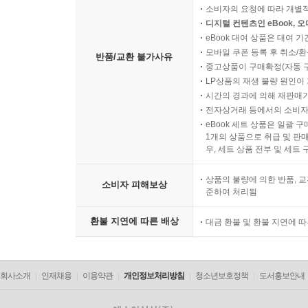
소비자의 요청에 따라 개별
디지털 컨텐츠인 eBook, 
eBook 대여 상품은 대여 기
모바일 쿠폰 등록 후 취소/환
반품/교환 불가사유
중고상품이 구매확정(자동 
LP상품의 재생 불량 원인이 기
시간의 경과에 의해 재판매가
전자상거래 등에서의 소비자
eBook 세트 상품은 일괄 
1개의 상품으로 취급 및 판매
우, 세트 상품 전부 및 세트
상품의 불량에 의한 반품, 교
소비자 피해보상
준하여 처리됨
환불 지연에 따른 배상
대금 환불 및 환불 지연에 
회사소개
인재채용
이용약관
개인정보처리방침
청소년보호정책
도서홍보안내