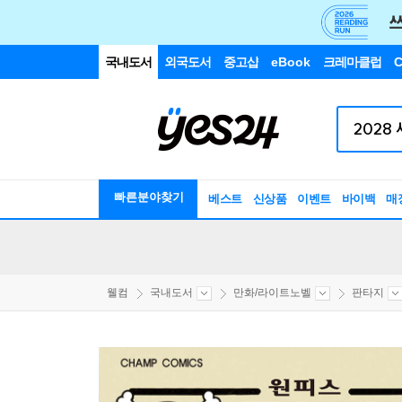
국내도서
외국도서
중고샵
eBook
크레마클럽
C
빠른분야찾기
베스트
신상품
이벤트
바이백
매
웰컴
국내도서
만화/라이트노벨
판타지