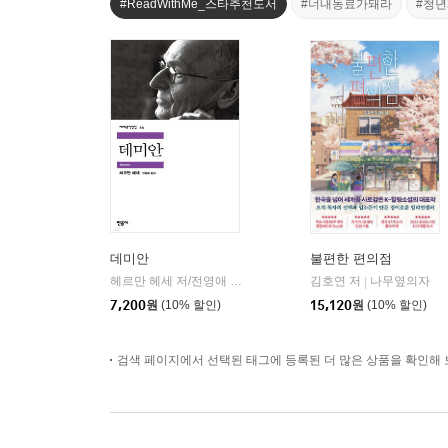
#ReadWithMe_스타추천도서
#너내동료가돼라
#청
데미안
불편한 편의점
헤르만 헤세 저/전영애 역
민음사
김호연 저
나무옆의자
|
|
7,200
원
(10% 할인)
15,120
원
(10% 할인)
검색 페이지에서 선택된 태그에 등록된 더 많은 상품을 확인해 