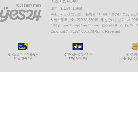
대표 : 김석환, 최세라
주소 : 서울시 영등포구 은행로 11, 5층~6층(여의도동,일신
사업자등록번호 : 229-81-37000 통신판매업신고 : 제 200
이메일 : yes24help@yes24.com 호스팅 서비스사업자 :
Copyright ⓒ YES24 Corp. All Rights Reserved.