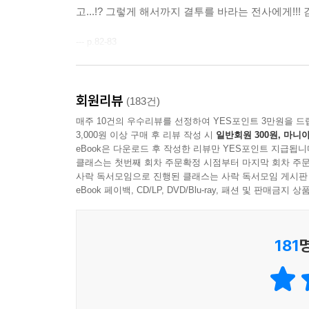
고...!? 그렇게 해서까지 결투를 바라는 전사에게!!! 
--- p.82-83
'등짝의 상처는 검사의 수치다!!'
회원리뷰
(183건)
'해적의 각오는 자신의 생명을 걸겠단 각오다!'
매주 10건의 우수리뷰를 선정하여 YES포인트 3만원을 드
3,000원 이상 구매 후 리뷰 작성 시
일반회원 300원, 마니아
--- p.41
eBook은 다운로드 후 작성한 리뷰만 YES포인트 지급됩니
클래스는 첫번째 회차 주문확정 시점부터 마지막 회차 주문
사락 독서모임으로 진행된 클래스는 사락 독서모임 게시판
eBook 페이백, CD/LP, DVD/Blu-ray, 패션 및 판매금
181