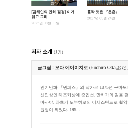
읽다
읽다
[김해인의 만화 절경] 이거
홀딱 벗은 『은혼』
읽고 그려
2017년 05월 24일
2025년 08월 11일
저자 소개
(1명)
글그림 :
오다 에이이치로
(Eiichiro Oda
인기만화 『원피스』의 작가로 1975년 구마모토
신인상인 테즈카상에 준입선, 만화가의 길을 
마사야, 와츠키 노부히로의 어시스턴트로 활약했
원형이 되었다. 199...