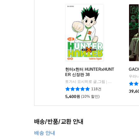
헌터x헌터 HUNTERxHUNT
GAC
ER 신장판 38
우라나
토가시 요시히로 글,그림
학산문화사
|
118건
39,6
5,400
원
(10% 할인)
배송/반품/교환 안내
배송 안내