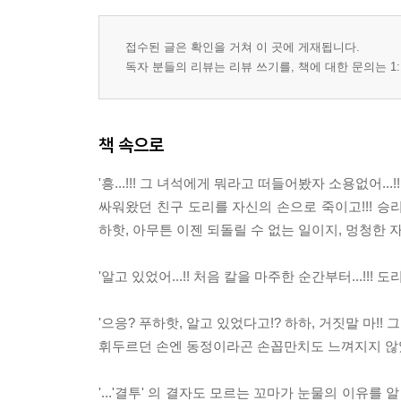
접수된 글은 확인을 거쳐 이 곳에 게재됩니다.
독자 분들의 리뷰는 리뷰 쓰기를, 책에 대한 문의는 1:
책 속으로
'흥...!!! 그 녀석에게 뭐라고 떠들어봤자 소용없어..
싸워왔던 친구 도리를 자신의 손으로 죽이고!!! 승리
하핫, 아무튼 이젠 되돌릴 수 없는 일이지, 멍청한 자식
'알고 있었어...!! 처음 칼을 마주한 순간부터...!!! 도
'으응? 푸하핫, 알고 있었다고!? 하하, 거짓말 마!!
휘두르던 손엔 동정이라곤 손꼽만치도 느껴지지 않았는
'...'결투' 의 결자도 모르는 꼬마가 눈물의 이유를