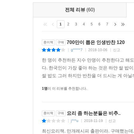
전체 리뷰
(60)
1
2
3
4
5
6
7
700만이 뽑은 인생반찬 120
종이책
구매
g*****7
2018-10-06
신고
|
|
|
한 명이 추천하든 지수 만명이 추천한다고 해도
다. 한국인이 가장 좋아 하는 것은 하얀 쌀 밥
쌀 밥도 그러 하지만 반찬을 더 드시는 게 아닐까
1명
이 이 리뷰를 추천합니다.
요리 좀 하는분들은 비추..
종이책
구매
j***u
2018-11-19
신고
|
|
|
최신요리책. 만개레시피 출판이라. 구매했는데.