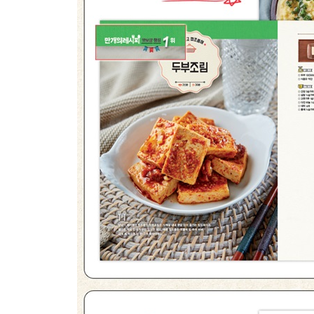
9위. 쥐포볶음
10위. 김치두부동그랑땡
11위. 고추장멸치볶음
12위. 땅콩조림
13위. 뱅어포조림
14위. 콩자반
4.
아이들이 가장 사랑하는 밥도둑
꼬마들을 위한 영양 반찬
1위. 소시지볶음
2위. 카레어묵볶음
3위. 햄양파링전
4위. 소고기두부볶음
5위. 떡베이컨간장조림