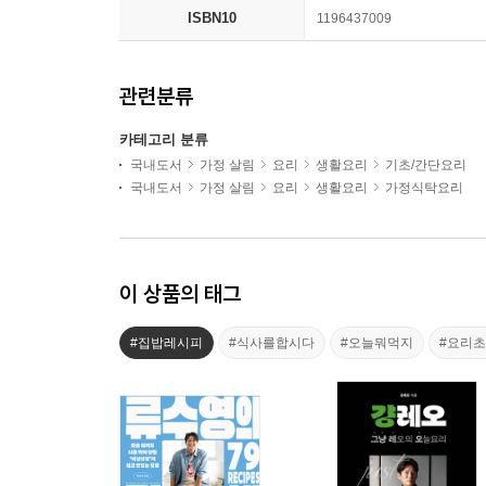
ISBN10
1196437009
관련분류
카테고리 분류
국내도서
가정 살림
요리
생활요리
기초/간단요리
국내도서
가정 살림
요리
생활요리
가정식탁요리
이 상품의 태그
#집밥레시피
#식사를합시다
#오늘뭐먹지
#요리