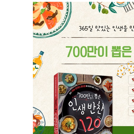
20위. 시금치겉절이
- 멸치육수 내는 법
- 파기름 만드는 법
2.
365일 질리지 않는
사계절 내내 먹는 밑반찬
1위. 두부조림
2위. 미역초무침
3위. 무조림
4위. 양파장아찌
5위. 곤약조림
6위. 건새우볶음
7위. 깻잎장아찌