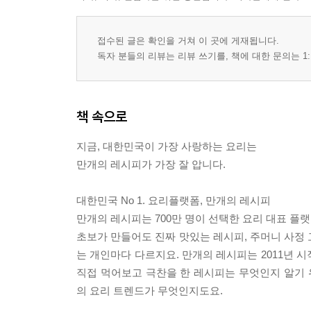
1위. 시금치무침
2위. 새송이버섯구이
접수된 글은 확인을 거쳐 이 곳에 게재됩니다.
3위. 버섯잡채
독자 분들의 리뷰는 리뷰 쓰기를, 책에 대한 문의는 1:
4위. 느타리버섯볶음
5위. 고등어무조림
6위. 굴소스표고버섯볶음
책 속으로
7위. 들깨무나물볶음
8위. 단호박견과류조림
지금, 대한민국이 가장 사랑하는 요리는
9위. 느타리버섯구이
만개의 레시피가 가장 잘 압니다.
10위. 쪽파무침
11위. 오징어채소전
대한민국 No 1. 요리플랫폼, 만개의 레시피
12위. 오징어볶음
만개의 레시피는 700만 명이 선택한 요리 대표 플
13위. 브로콜리새우볶음
초보가 만들어도 진짜 맛있는 레시피, 주머니 사정 
14위. 갈릭버터새우구이
는 개인마다 다르지요. 만개의 레시피는 2011년 
15위. 사과청경채무침
직접 먹어보고 극찬을 한 레시피는 무엇인지 알기
16위. 고구마조림
의 요리 트렌드가 무엇인지도요.