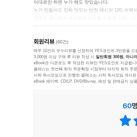
이대로만 하면 누가 해도 맛있습니다.
11위. 우엉조림
늘 여러분과 음식으로 소통하고, 마음을 나누겠습니
누가 만들어도 진짜 맛있는 반찬 레시피 120, 쉬워
만개의 레시피가 여러분의 손맛을 구원해 드립니다
Index: 가나다순
--- 「프롤로그」중에서
Index: 주재료별
“내 라이프스타일에 맞는 반찬은?”
Index: 주재료 가격순
회원리뷰
초간단 반찬부터, 계절별 반찬까지 365일 대한민국 
(60건)
시간 없을 때, 기본 재료만 가지고도 뚝딱 근사한 
매주 10건의 우수리뷰를 선정하여 YES포인트 3만원을 드
3,000원 이상 구매 후 리뷰 작성 시
일반회원 300원, 마니아
아이가 반찬 투정할 때, 도시락 반찬이 걱정될 때도
eBook은 다운로드 후 작성한 리뷰만 YES포인트 지급됩니
만개의 레시피가 모두 알려드릴게요. 이제 반찬 걱정
클래스는 첫번째 회차 주문확정 시점부터 마지막 회차 주문
사락 독서모임으로 진행된 클래스는 사락 독서모임 게시판
eBook 페이백, CD/LP, DVD/Blu-ray, 패션 및 판매금
60
명