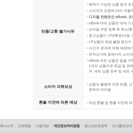
복제가 가능한 상품 등의 포장을 
소비자의 요청에 따라 개별
디지털 컨텐츠인 eBook, 
eBook 대여 상품은 대여 기
모바일 쿠폰 등록 후 취소/환
반품/교환 불가사유
중고상품이 구매확정(자동 
LP상품의 재생 불량 원인이 기
시간의 경과에 의해 재판매가
전자상거래 등에서의 소비자
eBook 세트 상품은 일괄 
1개의 상품으로 취급 및 판매
우, 세트 상품 전부 및 세트
상품의 불량에 의한 반품, 교
소비자 피해보상
준하여 처리됨
환불 지연에 따른 배상
대금 환불 및 환불 지연에 
회사소개
인재채용
이용약관
개인정보처리방침
청소년보호정책
도서홍보안내