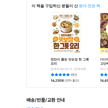
이 책을 구입하신 분들이 산
분야 연관 책
천만이 뽑은 맛보장 한 그릇
디디
요리
고단
트 
만개의 레시피 저
만개의레시피
미니 
|
48건
14,220
원
(10% 할인)
16,6
배송/반품/교환 안내