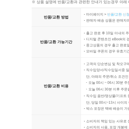
※ 상품 설명에 반품/교환과 관련한 안내가 있는경우 아래 
마이페이지 >
반품/교환 신청
반품/교환 방법
판매자 배송 상품은 판매자와
출고 완료 후 10일 이내의 
디지털 콘텐츠인 eBook의 
반품/교환 가능기간
중고상품의 경우 출고 완료일
모바일 쿠폰의 경우 유효기간(
고객의 단순변심 및 착오구
직수입양서/직수입일서중 일
단, 아래의 주문/취소 조건인
오늘 00시 ~ 06시 30분 
반품/교환 비용
오늘 06시 30분 이후 주문
직수입 음반/영상물/기프트 
단, 당일 00시~13시 사이
박스 포장은 택배 배송이 가
소비자의 책임 있는 사유로 
소비자의 사용, 포장 개봉에 