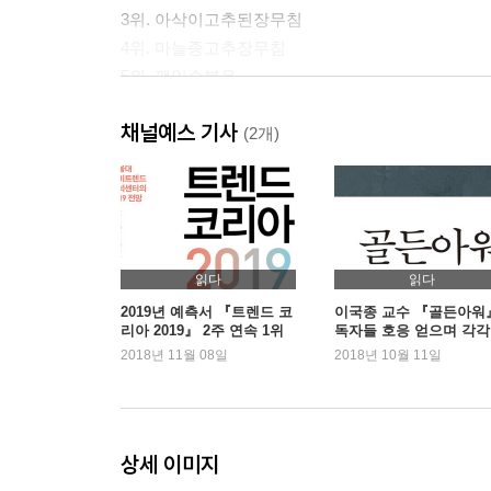
3위. 아삭이고추된장무침
4위. 마늘종고추장무침
5위. 깻잎순볶음
6위. 양파볶음
채널예스 기사
7위. 단무지무침
(2개)
8위. 오이맛살무침
9위. 파무침
10위. 팽이버섯채소전
11위. 베이컨숙주볶음
12위. 햄두부전
읽다
읽다
13위. 김볶음
2019년 예측서 『트렌드 코
이국종 교수 『골든아워
리아 2019』 2주 연속 1위
독자들 호응 얻으며 각각 
14위. 마늘조림
위, 8위
2018년 11월 08일
2018년 10월 11일
15위. 양념연두부
16위. 스팸부추전
17위. 상추겉절이
18위. 미역줄기볶음
상세 이미지
19위. 콩나물무침