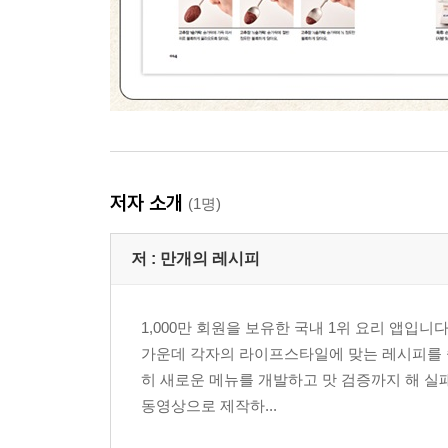
4위. 더덕무침
5위. 달래무침
6위. 더덕구이
7위. 마늘종볶음
8위. 취나물무침
- 곁들임 양념장 3종 세트
저자 소개
(1명)
6.
저 :
만개의 레시피
싱그럽고 촉촉한 여름의 맛
여름 제철 반찬
1,000만 회원을 보유한 국내 1위 요리 앱입니
1위. 양파오이무침
가운데 각자의 라이프스타일에 맞는 레시피를 
2위. 깻잎김치
히 새로운 메뉴를 개발하고 맛 검증까지 해 실
3위. 감자조림
동영상으로 제작하...
4위. 갈치조림