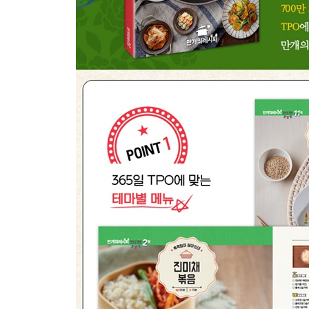
8위. 청포묵김무침
9위. 두부강정
10위. 숙주새우달걀볶음
11위. 콩나물냉채
12위. 숙주나물무침
13위. 애호박전
14위. 브로콜리두부무침
15위. 오이피클
16위. 콩나물볶음
17위. 크래미전
18위. 양파겉절이
19위. 양배추베이컨볶음
20위. 도토리묵무침
21위. 고추장아찌
22위. 고사리나물
23위. 팽이버섯스팸볶음
24위. 차돌박이숙주볶음
25위. 뚝배기달걀찜