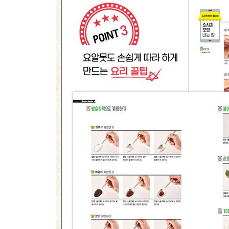
6위. 채소참치볶음
7위. 오징어간장볶음
8위. 두부햄샌드
9위. 베이컨말이
10위. 칠리두부
- 요리 초보의 단골 Q&A
- 소시지 모양 내는 법
5.
봄내음 담아 생기 가득
봄 제철 반찬
1위. 봄동겉절이
2위. 냉이된장무침
3위. 톳나물무침