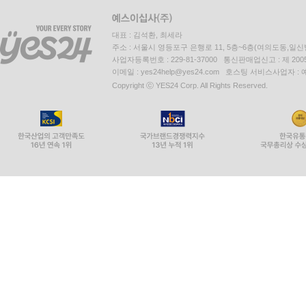
대표 : 김석환, 최세라
주소 : 서울시 영등포구 은행로 11, 5층~6층(여의도동,일신
사업자등록번호 : 229-81-37000 통신판매업신고 : 제 200
이메일 : yes24help@yes24.com 호스팅 서비스사업자 :
Copyright ⓒ YES24 Corp. All Rights Reserved.