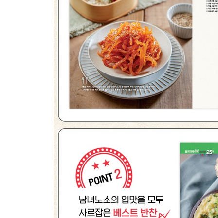
- 달걀 삶는 법
- 쌈채소 세척법
3.
입은 즐겁고 몸은 가벼운
도시락 반찬
1위. 호두멸치볶음
2위. 진미채볶음
3위. 메추리알장조림
4위. 매콤어묵볶음
5위. 감자채볶음
6위. 크래미달걀말이
7위. 볶음김치
8위. 명엽채볶음