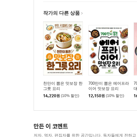
5위. 두부가지구이
6위. 매콤호박볶음
작가의 다른 상품
7위. 도라지오이무침
8위. 부추무침
9위. 가지나물
10위. 구운애호박무침
11위. 꽈리고추볶음
12위. 들깨고구마순볶음
13위. 참외무침
14위. 풋고추전
15위. 도라지나물
천만이 뽑은 맛보장 한
700만이 뽑은 에어프라
7
16위. 가지김치
그릇 요리
이어 맛보장 요리
대
14,220
원
(10% 할인)
12,150
원
(10% 할인)
1
7.
깊어가는 가을에 먹으면 별미!
만든 이 코멘트
가을 제철 반찬 182
저자, 역자, 편집자를 위한 공간입니다. 독자들에게 전하고