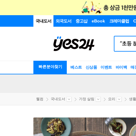
국내도서
외국도서
중고샵
eBook
크레마클럽
C
빠른분야찾기
베스트
신상품
이벤트
바이백
매
웰컴
국내도서
가정 살림
요리
생