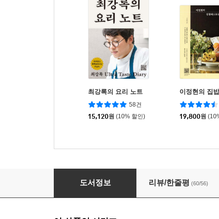
최강록의 요리 노트
이정현의 집
58건
15,120
원
(10% 할인)
19,800
원
(10
700만이 뽑은 인생반찬 120
도서정보
리뷰/한줄평
(60/56)