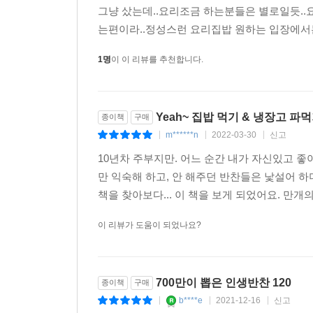
그냥 샀는데..요리조금 하는분들은 별로일듯..
는편이라..정성스런 요리집밥 원하는 입장에서는 
1명
이 이 리뷰를 추천합니다.
Yeah~ 집밥 먹기 & 냉장고 
종이책
구매
m******n
2022-03-30
신고
|
|
|
10년차 주부지만. 어느 순간 내가 자신있고 
만 익숙해 하고, 안 해주던 반찬들은 낯설어 
책을 찾아보다... 이 책을 보게 되었어요. 만개
이 리뷰가 도움이 되었나요?
700만이 뽑은 인생반찬 120
종이책
구매
b****e
2021-12-16
신고
|
|
|