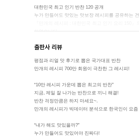
-오징어손질법
대한민국 최고 인기 반찬 120 공개
-낙지손질법
누가 만들어도 맛있는 맛보장 레시피를 공유하는 건
-전복손질법
『만개의 레시피 : 대한민국 최고 인기 요리 150』
하였습니다.
8. 겨울이라 더 맛있다!
간단한 재료로 쉽게 만드는 초스피드, 초간단 반찬
겨울 제철 반찬
출판사 리뷰
영양반찬까지 반찬의 모든 것을 담았습니다.
평점과 리얼 맛 후기로 뽑은 국가대표 반찬
1위. 연근조림
이렇게 쉬워도 되나요?
만개의 레시피 700만 회원이 극찬한 그 레시피!
2위. 배추전
누가 만들어도 맛있어야 진짜 좋은 레시피지요. 쉬
3위. 무말랭이무침
에 한걸음 다가갈 수 있도록 만개의 레시피가 도와드
“10만 레시피 가운데 뽑은 최고의 반찬”
4위. 가자미조림
알짜 요리팁으로 손맛을 구해드릴게요.
지금, 제일 잘 나가는 반찬으로 끼니 해결!
5위. 미나리무침
반찬 걱정만큼은 하지 마세요~.
6위. 코다리조림
365일 먹어도 질리지 않는 반찬부터 조금은 새롭고
만개의 레시피가 빅데이터 분석으로 한국인이 요즘 가
7위. 꼬막무침
밥상에 신선함을 더하세요. 재료만 조금 달리해도,
8위. 황태채고추장볶음
골고루 소개하니 보통날도, 특별한 날도 『700만이 
“내가 해도 맛있을까?”
9위. 굴무무침
누가 만들어도 맛있어야 진짜다!
10위. 연근튀김
이 책으로 여러분의 쿠킹라이프가 더욱 풍요로워지