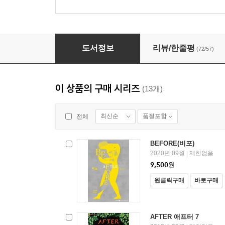
AFTER 애프터 1
도서정보
리뷰/한줄평
(72/57)
이 상품의 구매 시리즈
(13개)
최신순
품절포함
전체
BEFORE(비포)
2020년 09월
제한없음
|
9,500
원
원클릭구매
바로구매
AFTER 애프터 7