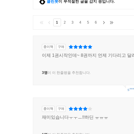
클린봇
이 부적절한 글을 감지 중입니다.
1
2
3
4
5
6
종이책
구매
이제 1권시작인데~ 8권까지 언제 기다리고 달리
3명
이 이 한줄평을 추천합니다.
s***
종이책
구매
재미있습니다ㅜㅜㅡ!!하딘 ㅠㅠㅠ