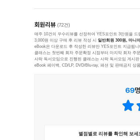
오늘의 나는 또 다시 그를 감당할 거다.”
테사. 모범적인 학생이자 의무를 다하는 착한 딸
회원리뷰
(72건)
성장통을 겪으며 성적 각성과 자기 발견, 꿈의 실현
매주 10건의 우수리뷰를 선정하여 YES포인트 3만원을 드
3,000원 이상 구매 후 리뷰 작성 시
일반회원 300원, 마니아
하딘. 헝클어진 갈색 머리에 신비로운 초록색 눈,
eBook은 다운로드 후 작성한 리뷰만 YES포인트 지급됩니
없는 마성의 매력을 가진 남자. 어두운 과거를 가진
클래스는 첫번째 회차 주문확정 시점부터 마지막 회차 주문
사락 독서모임으로 진행된 클래스는 사락 독서모임 게시판
‘좋은 놈’이 될 수 있을까?
eBook 페이백, CD/LP, DVD/Blu-ray, 패션 및 판매금
이 책은 파란만장하고 중독성 있는 연애의 과정을
미묘한 심리 변화와 갈등을 예리하게 포착하여 마
69
명
서로에게 깊이 빠져든다. 책은 이 ‘밀당’의 과정을
판타지’를 충실하게 자극한다.
모두가 바라 마지않는 ‘격정 연애 판타지’
별점별로 리뷰를 확인해 보세