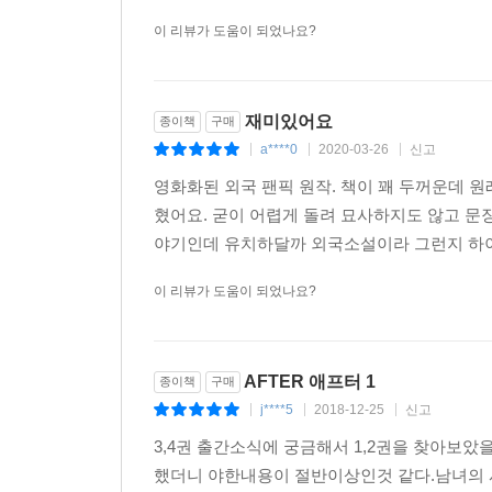
이 리뷰가 도움이 되었나요?
재미있어요
종이책
구매
a****0
2020-03-26
신고
|
|
|
영화화된 외국 팬픽 원작. 책이 꽤 두꺼운데 원
혔어요. 굳이 어렵게 돌려 묘사하지도 않고 문
야기인데 유치하달까 외국소설이라 그런지 하이틴
이 리뷰가 도움이 되었나요?
AFTER 애프터 1
종이책
구매
j****5
2018-12-25
신고
|
|
|
3,4권 출간소식에 궁금해서 1,2권을 찾아
했더니 야한내용이 절반이상인것 같다.남녀의