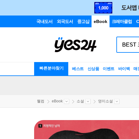
국내도서
외국도서
중고샵
eBook
크레마클럽
C
빠른분야찾기
베스트
신상품
이벤트
바이백
매
웰컴
eBook
소설
영미소설