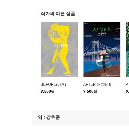
작가의 다른 상품
BEFORE(비포)
AFTER 애프터 8
A
9,500
원
9,500
원
9
역 :
강효준