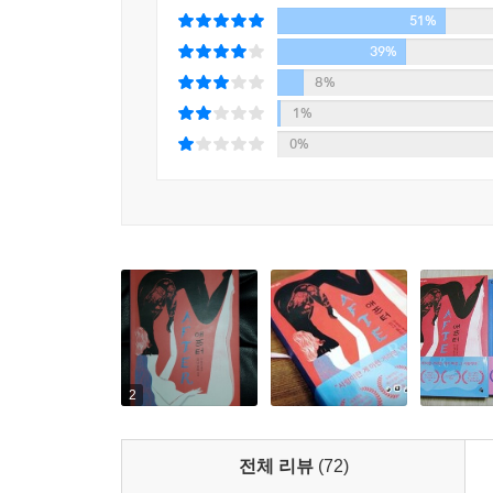
“우리가 내일 헤어진대도,
51%
오늘은 널 갖고 싶어.”
39%
8%
연애는 과학이 아니라 문학이다. 사랑을 가능케 하
1%
만들어 준다. 이 책은 사랑을 ‘연애 판타지’의 문법
0%
책은 마음과 몸이 함께하는 순도 높은 사랑 이야기를
빠뜨리곤 하지만, 둘의 사랑 이야기는 독자의 몸과
사랑을 통해 ‘나’와 ‘당신’을 재발견하는 궁극의 로
이 책은 연애소설의 고전 ‘『오만과 편견』의 부활
연애의 과정은 200년 전에 쓰인 소설 『오만과 
엘리자베스와 닮아 있다. 이 책의 작가 안나 토드는
‘내가 누구인지’를 깨닫고, 자신과 상대의 존재를 
2
전체 리뷰
(72)