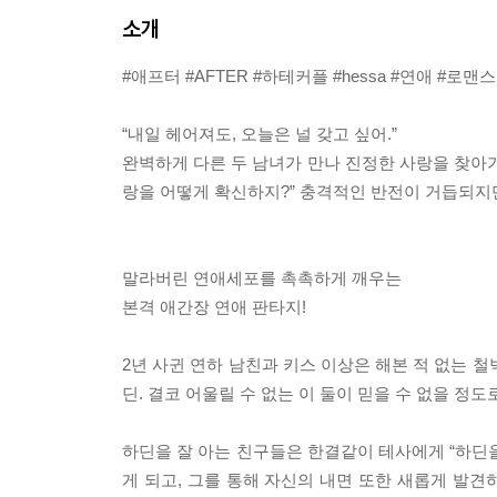
소개
#애프터 #AFTER #하테커플 #hessa #연애 #로
“내일 헤어져도, 오늘은 널 갖고 싶어.”
완벽하게 다른 두 남녀가 만나 진정한 사랑을 찾아가
랑을 어떻게 확신하지?” 충격적인 반전이 거듭되지만
말라버린 연애세포를 촉촉하게 깨우는
본격 애간장 연애 판타지!
2년 사귄 연하 남친과 키스 이상은 해본 적 없는 
딘. 결코 어울릴 수 없는 이 둘이 믿을 수 없을 
하딘을 잘 아는 친구들은 한결같이 테사에게 “하딘
게 되고, 그를 통해 자신의 내면 또한 새롭게 발