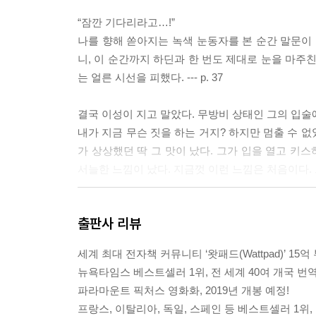
“잠깐 기다리라고…!”
나를 향해 쏟아지는 녹색 눈동자를 본 순간 말문이 
니, 이 순간까지 하딘과 한 번도 제대로 눈을 마주
는 얼른 시선을 피했다. --- p. 37
결국 이성이 지고 말았다. 무방비 상태인 그의 입술
내가 지금 무슨 짓을 하는 거지? 하지만 멈출 수 없
가 상상했던 딱 그 맛이 났다. 그가 입을 열고 키
서늘한 느낌이 났다. 지금껏 이런 느낌은 처음이다. 그의
나는 노아를 사랑한다. 늘 그래왔다. 하지만 의문이
출판사 리뷰
었기 때문에, 나랑 비슷한 그가 편했던 건 아닐까. 
가 없었다. 하딘과 함께 있을 때 느끼는 이 감정을.
세계 최대 전자책 커뮤니티 ‘왓패드(Wattpad)’ 15억 
이 나를 바라보기만 해도 느껴지는 아득함 같은 거
뉴욕타임스 베스트셀러 1위, 전 세계 40여 개국 번역
거다. 그리고 시도 때도 없이 불쑥불쑥 내 머릿속으로 쳐
파라마운트 픽처스 영화화, 2019년 개봉 예정!
프랑스, 이탈리아, 독일, 스페인 등 베스트셀러 1위,
“너도 다른 사람보다 나를 더 많이 알고 있잖아.”