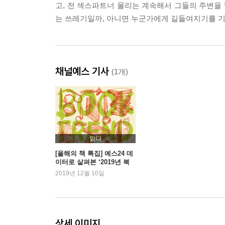
고, 전 섹스파트너 몰리는 계속해서 그들의 주변을
는 쓰레기일까, 아니면 누군가에게 길들여지기를 
채널예스 기사
(1개)
읽다
[올해의 책 특집] 예스24 데
이터로 살펴본 ‘2019년 북
트렌드’
2019년 12월 10일
상세 이미지