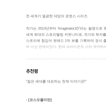
그에게 말해주었다. 그는 나를 안다. 진짜 테사의 모
다 얘기했다. 아빠가 떠나버린 것, 엄마의 비난과 슬
전 세계가 열광한 대망의 로맨스 시리즈
했다. 아름다운 얼굴에 시종일관 미소를 머금고 있었다. -
작가는 2013년부터 ‘Imaginator1D’라는 필
문자 그대로, 심장이 멈춰버렸다. 심장 박동이 멈춰
세계 최대의 스토리텔링 커뮤니티로, 작가와 독자를
르게 쿵쾅거리기 시작했다. 몰리는 뻐기는 듯 나를 
스토리에 힘입어 왓패드 1억 뷰를 기록하며 정식 출
없는 고통이 자리 잡았다. 뜨거운 눈물이 뺨으로 흘러
부 이상 판매되었다. 현재 파라마운트 사와 계약하여
--- p.410
사실 작가는 영국의 유명 보이밴드 ‘원디렉션(One D
모태다. 소설 속 주인공 하딘 스캇의 모델이 바로 해리
추천평
합성한 해시태그 닉네임 #Hessa를 보유할 정도
가짜 영화 예고편들이 마치 진짜인 양 떠돌며 영화에 
“젊은 세대를 대표하는 천재 이야기꾼!”
실감나는 ‘밀당’, 현실 연애의 정수
- [코스모폴리탄]
“내일 그가 나한테 무슨 짓을 하든,