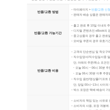
마이페이지 >
반품/교환 신청
반품/교환 방법
판매자 배송 상품은 판매자와
출고 완료 후 10일 이내의 
디지털 콘텐츠인 eBook의 
반품/교환 가능기간
중고상품의 경우 출고 완료일
모바일 쿠폰의 경우 유효기간(
고객의 단순변심 및 착오구
직수입양서/직수입일서중 일
단, 아래의 주문/취소 조건인
오늘 00시 ~ 06시 30분 
반품/교환 비용
오늘 06시 30분 이후 주문
직수입 음반/영상물/기프트 
단, 당일 00시~13시 사이
박스 포장은 택배 배송이 가
소비자의 책임 있는 사유로 
소비자의 사용, 포장 개봉에 