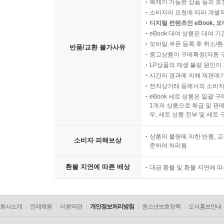
복제가 가능한 상품 등의 포장을 
소비자의 요청에 따라 개별
디지털 컨텐츠인 eBook, 
eBook 대여 상품은 대여 기
모바일 쿠폰 등록 후 취소/환
반품/교환 불가사유
중고상품이 구매확정(자동 
LP상품의 재생 불량 원인이 기
시간의 경과에 의해 재판매가
전자상거래 등에서의 소비자
eBook 세트 상품은 일괄 
1개의 상품으로 취급 및 판매
우, 세트 상품 전부 및 세트
상품의 불량에 의한 반품, 교
소비자 피해보상
준하여 처리됨
환불 지연에 따른 배상
대금 환불 및 환불 지연에 
회사소개
인재채용
이용약관
개인정보처리방침
청소년보호정책
도서홍보안내