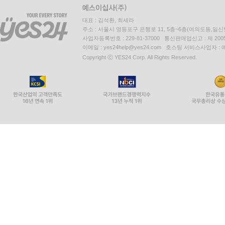
대표 : 김석환, 최세라
주소 : 서울시 영등포구 은행로 11, 5층~6층(여의도동,일신
사업자등록번호 : 229-81-37000 통신판매업신고 : 제 200
이메일 : yes24help@yes24.com 호스팅 서비스사업자 :
Copyright ⓒ YES24 Corp. All Rights Reserved.