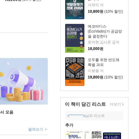
서재익 저
10,800
원
(10% 할인)
에코바디스
(EcoVadis)가 공급망
을 결정한다
윤여현,김시준 공저
18,000
원
모두를 위한 반도체
특별 과외
이봉렬 저
19,800
원
(10% 할인)
이 책이 담긴
리스트
더보기
도서 모음
s*********a
님의 리스트
추가
펼쳐보기