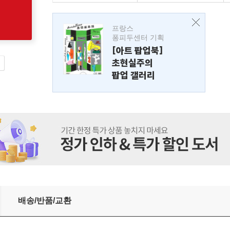
프랑스
퐁피두센터 기획
[아트 팝업북]
초현실주의
팝업 갤러리
배송/반품/교환