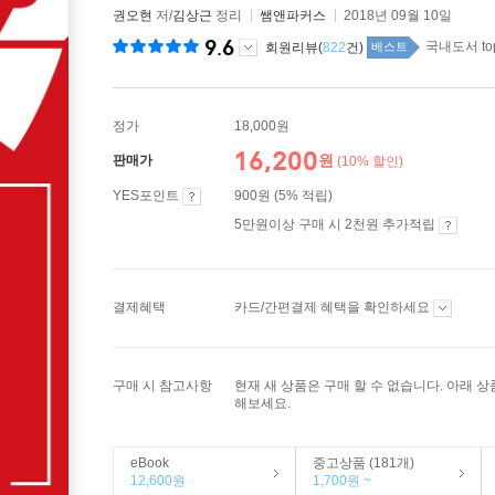
권오현
저/
김상근
정리
쌤앤파커스
2018년 09월 10일
9.6
국내도서 to
회원리뷰(
822
건)
베스트
정가
18,000원
16,200
원
판매가
(10% 할인)
YES포인트
900원 (5% 적립)
5만원이상 구매 시 2천원 추가적립
결제혜택
카드/간편결제 혜택을 확인하세요
구매 시 참고사항
현재 새 상품은 구매 할 수 없습니다. 아래 
해보세요.
eBook
중고상품 (181개)
12,600원
1,700원 ~