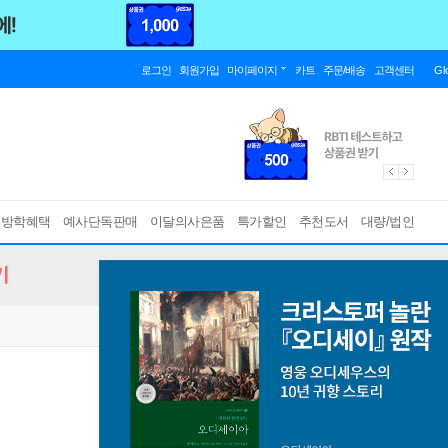
로그인
회원가입
마이페이지
카트
주문/배송
고객센터
Gl
름방학혜택
예사단독판매
이달의사은품
특가할인
추천도서
대량/법인
기