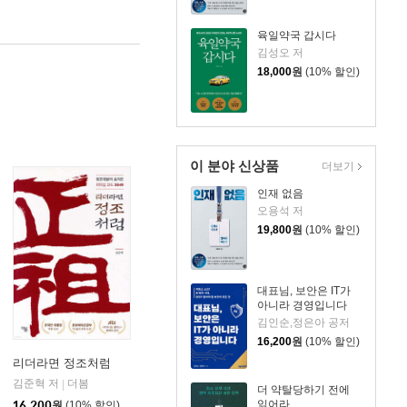
육일약국 갑시다
김성오 저
18,000
원
(10% 할인)
이 분야 신상품
더보기
인재 없음
오용석 저
19,800
원
(10% 할인)
대표님, 보안은 IT가
아니라 경영입니다
김인순,정은아 공저
16,200
원
(10% 할인)
리더라면 정조처럼
김준혁 저
더봄
|
더 약탈당하기 전에
다산북스
|
읽어라
16,200
원
(10% 할인)