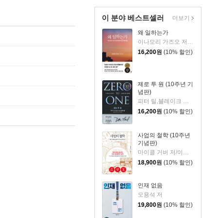
이 분야 베스트셀러
더보기
왜 일하는가
이나모리 가즈오 저/김윤경 역
16,200
원
(10% 할인)
제로 투 원 (10주년 기
념판)
피터 틸,블레이크 매스터스 공저/이지연
16,200
원
(10% 할인)
사업의 철학 (10주년
기념판)
마이클 거버 저/이제용 역
18,900
원
(10% 할인)
인재 없음
오용석 저
19,800
원
(10% 할인)