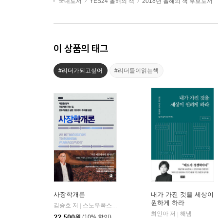
국내도서
YES24 올해의 책
2018년 올해의 책 후보도서
이 상품의 태그
#리더가되고싶어
#리더들이읽는책
사장학개론
내가 가진 것을 세상이
원하게 하라
김승호 저
스노우폭스북스
|
최인아 저
해냄
|
22,500
원
(10% 할인)