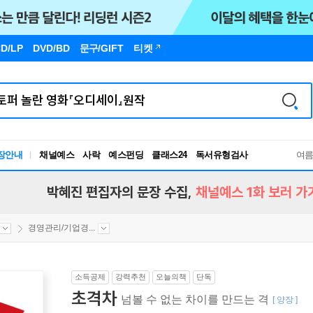
D/LP
DVD/BD
문구
/GIFT
티켓
장안내
채널예스
사락
예스펀딩
클래스24
독서유형검사
여
RBTI Lab
독서유형검사
박혜진 편집자의 문장 수집,
채널예스 1화 보러 가
경영관리/기업경...
소득공제
강력추천
오늘의책
단독
초격차
넘볼 수 없는 차이를 만드는 격
[ 양장 ]