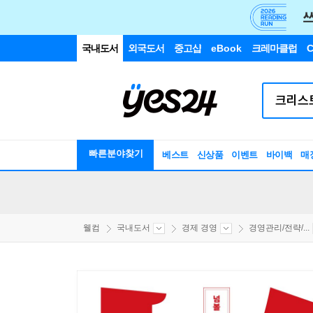
국내도서
외국도서
중고샵
eBook
크레마클럽
C
빠른분야찾기
베스트
신상품
이벤트
바이백
매
웰컴
국내도서
경제 경영
경영관리/전략/...