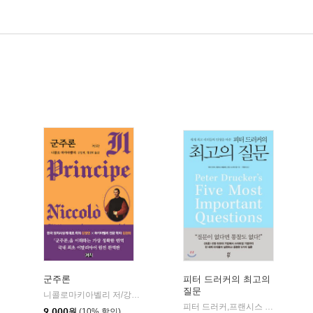
군주론
피터 드러커의 최고의
질문
니콜로마키아벨리 저/강정인,김경희 공역
까치(까치글방)
|
피터 드러커,프랜시스 헤셀바인,조안 스나이더 컬 공저/유정식 역
9,000
원
(10% 할인)