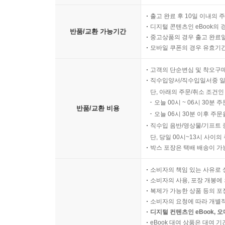
출고 완료 후 10일 이내의 
디지털 콘텐츠인 eBook의 
반품/교환 가능기간
중고상품의 경우 출고 완료일
모바일 쿠폰의 경우 유효기간(
고객의 단순변심 및 착오구
직수입양서/직수입일서중 일
단, 아래의 주문/취소 조건인
오늘 00시 ~ 06시 30분 
반품/교환 비용
오늘 06시 30분 이후 주문
직수입 음반/영상물/기프트 
단, 당일 00시~13시 사이
박스 포장은 택배 배송이 가
소비자의 책임 있는 사유로 
소비자의 사용, 포장 개봉에 
복제가 가능한 상품 등의 포장을 
소비자의 요청에 따라 개별
디지털 컨텐츠인 eBook, 
eBook 대여 상품은 대여 기