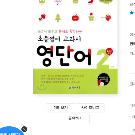
편
정
판
Y
결
배
미리보기
사이즈비교
배
공유하기