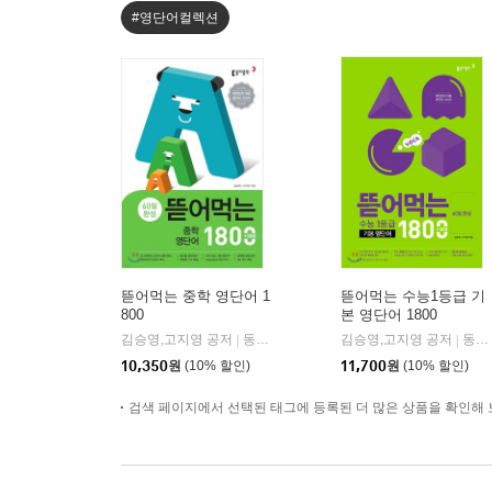
#영단어컬렉션
뜯어먹는 중학 영단어 1
뜯어먹는 수능1등급 기
800
본 영단어 1800
김승영,고지영 공저
동아출판
김승영,고지영 공저
동아출판
|
|
10,350
원
(10% 할인)
11,700
원
(10% 할인)
검색 페이지에서 선택된 태그에 등록된 더 많은 상품을 확인해 