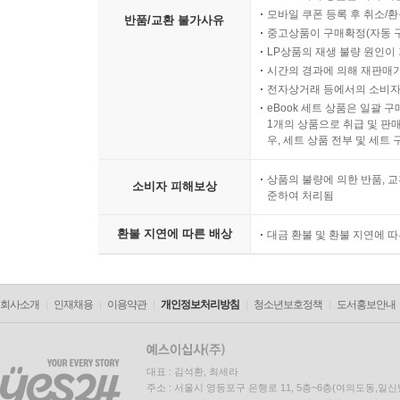
모바일 쿠폰 등록 후 취소/환
반품/교환 불가사유
중고상품이 구매확정(자동 
LP상품의 재생 불량 원인이 기
시간의 경과에 의해 재판매가
전자상거래 등에서의 소비자
eBook 세트 상품은 일괄 
1개의 상품으로 취급 및 판매
우, 세트 상품 전부 및 세트
상품의 불량에 의한 반품, 교
소비자 피해보상
준하여 처리됨
환불 지연에 따른 배상
대금 환불 및 환불 지연에 
회사소개
인재채용
이용약관
개인정보처리방침
청소년보호정책
도서홍보안내
대표 : 김석환, 최세라
주소 : 서울시 영등포구 은행로 11, 5층~6층(여의도동,일신