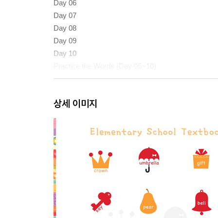
Day 06
Day 07
Day 08
Day 09
Day 10
Practice the Words (Day 06~10)
Day 11
상세 이미지
Day 12
Day 13
Day 14
Day 15
Practice the Words (Day 11~15)
Review Test 01 (Day 01~15)
Day 16
Day 17
Day 18