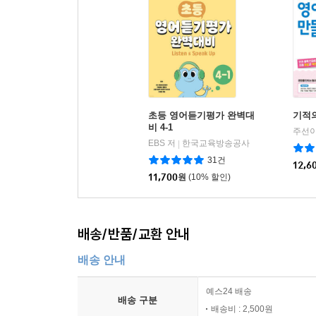
초등 영어듣기평가 완벽대
기적의
비 4-1
주선이
EBS 저
한국교육방송공사
|
31건
12,6
11,700
원
(10% 할인)
배송/반품/교환 안내
배송 안내
예스24 배송
배송 구분
배송비 : 2,500원