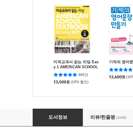
미국교과서 읽는 리딩 Eas
기적의 영어문
y 1 AMERiCAN SCHOOL
TEXTBOOK Reading KE
465건
Y
12,600
원
(10
13,500
원
(10% 할인)
초등영어 교과서 영단어 2단계 4학년 과정
도서정보
리뷰/한줄평
(10/35)