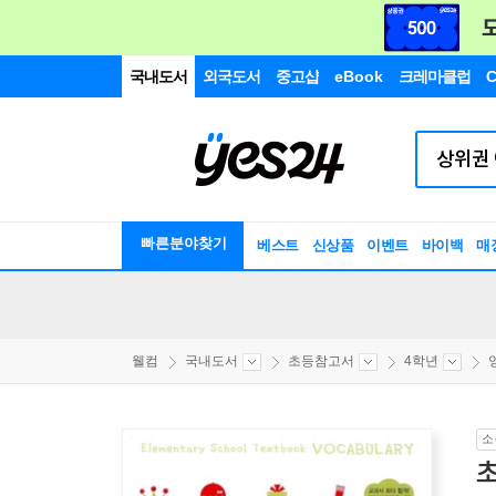
국내도서
외국도서
중고샵
eBook
크레마클럽
C
빠른분야찾기
베스트
신상품
이벤트
바이백
매
웰컴
국내도서
초등참고서
4학년
소
초