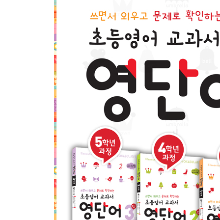
Day 19
Day 20
Practice the Words (Day 16~20)
Day 21
Day 22
Day 23
Day 24
Day 25
Practice the Words (Day 21~25)
Day 26
Day 27
Day 28
Day 29
Day 30
Practice the Words (Day 26~30)