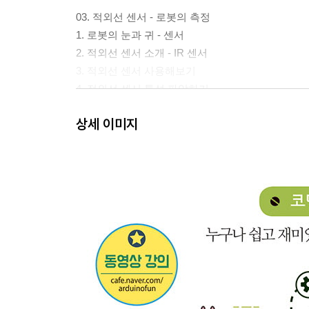
03. 적외선 센서 - 로봇의 측정
1. 로봇의 눈과 귀 - 센서
2. 적외선 센서 소개 - IR 센서
3. 적외선 센서 사용해보기
4. 적외선 센서 특성 파악하기
상세 이미지
04. 로봇의 의사표현 - 버저
1. 로봇이 주는 정보
2. 버저 사용하기
3. 버저를 이용하여 선이 검출되었음을 알려주기
05. 로봇의 구동 -모터 다루기
1. 로봇을 구동하는 도구 - 모터
2. 로봇 젤리비의 모터 동작의 이해
3. 왼쪽 모터 구동해보기
4. 모터의 속도조절
5. 오른쪽 모터 구동해보기