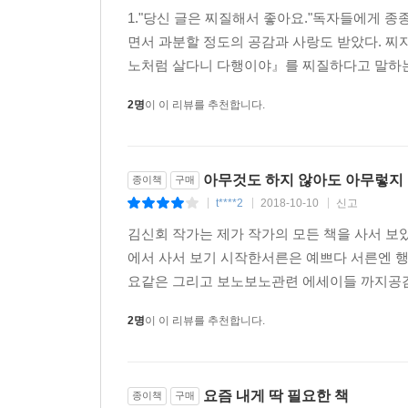
1."당신 글은 찌질해서 좋아요."독자들에게 종종
면서 과분할 정도의 공감과 사랑도 받았다. 찌지
노처럼 살다니 다행이야』를 찌질하다고 말하는 
2명
이 이 리뷰를 추천합니다.
아무것도 하지 않아도 아무렇지
종이책
구매
t****2
2018-10-10
신고
|
|
|
김신회 작가는 제가 작가의 모든 책을 사서 보
에서 사서 보기 시작한서른은 예쁘다 서른엔 
요같은 그리고 보노보노관련 에세이들 까지공감할
2명
이 이 리뷰를 추천합니다.
요즘 내게 딱 필요한 책
종이책
구매