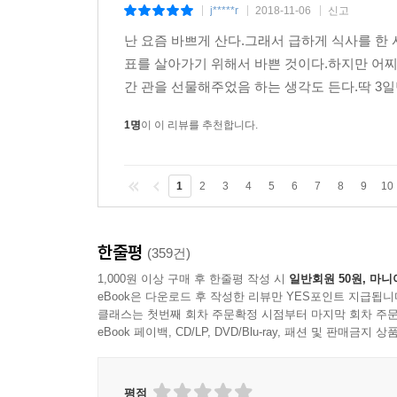
j*****r
2018-11-06
신고
|
|
|
난 요즘 바쁘게 산다.그래서 급하게 식사를 한
표를 살아가기 위해서 바쁜 것이다.하지만 어찌
간 관을 선물해주었음 하는 생각도 든다.딱 3일
1명
이 이 리뷰를 추천합니다.
1
2
3
4
5
6
7
8
9
10
한줄평
(359건)
1,000원 이상 구매 후 한줄평 작성 시
일반회원 50원, 마니
eBook은 다운로드 후 작성한 리뷰만 YES포인트 지급됩니
클래스는 첫번째 회차 주문확정 시점부터 마지막 회차 주문
eBook 페이백, CD/LP, DVD/Blu-ray, 패션 및 판매금
평점