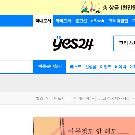
국내도서
외국도서
중고샵
eBook
크레마클럽
C
빠른분야찾기
베스트
신상품
이벤트
바이백
매
웰컴
국내도서
에세이
삶의 자세와 지...