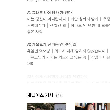
#1 그래도 나에겐 내가 있다
나는 당신이 아니랍니다 │ 이만 원짜리 딸기 │ 우
완벽해진다 │ 생일엔 밥 │ 하나도 안 변한 내 모습
좋은 사람
#2 게으르게 산다는 건 멋진 일
휴일엔 맥모닝 │ 외모에 대해 말하지 않겠습니다 │ 
│ 부모님의 기대는 꺾으라고 있는 것 │ 작업의 마음
148
#3 나에게 상냥하게, 남에게 유연하게
때로 감정은 정당성을 필요로 한다 │ 숨 쉬는 법을 
될 수 없을 것 같아서 │ 잘하는 걸 해 │ 아빠랑 다
채널예스 기사
것, 상처는 드러내는 것
(3개)
#4 나를 의심하지 않기로 했다