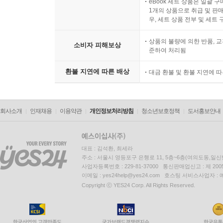
eBook 세트 상품은 일괄 
1개의 상품으로 취급 및 판매
우, 세트 상품 전부 및 세트
상품의 불량에 의한 반품, 교
소비자 피해보상
준하여 처리됨
환불 지연에 따른 배상
대금 환불 및 환불 지연에 
회사소개
인재채용
이용약관
개인정보처리방침
청소년보호정책
도서홍보안내
대표 : 김석환, 최세라
주소 : 서울시 영등포구 은행로 11, 5층~6층(여의도동,일신
사업자등록번호 : 229-81-37000 통신판매업신고 : 제 200
이메일 : yes24help@yes24.com 호스팅 서비스사업자 :
Copyright ⓒ YES24 Corp. All Rights Reserved.