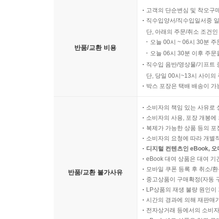
고객의 단순변심 및 착오구
직수입양서/직수입일서중 일
단, 아래의 주문/취소 조건인
오늘 00시 ~ 06시 30분 
반품/교환 비용
오늘 06시 30분 이후 주문
직수입 음반/영상물/기프트 
단, 당일 00시~13시 사이
박스 포장은 택배 배송이 가
소비자의 책임 있는 사유로 
소비자의 사용, 포장 개봉에 
복제가 가능한 상품 등의 포장을 
소비자의 요청에 따라 개별
디지털 컨텐츠인 eBook, 
eBook 대여 상품은 대여 기
모바일 쿠폰 등록 후 취소/환
반품/교환 불가사유
중고상품이 구매확정(자동 
LP상품의 재생 불량 원인이 기
시간의 경과에 의해 재판매가
전자상거래 등에서의 소비자