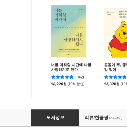
너를 미워할 시간에 나를
곰돌이 푸, 행
사랑하기로 했다
일 있어
134건
16,920
원
(10% 할인)
13,320
원
(10
아무것도 안 해도 아무렇지 않구나
도서정보
리뷰/한줄평
(232/359)