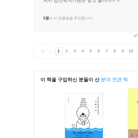
역시 김신회작가님은 믿고 봅니다ㅎㅎ
1명
이 이 한줄평을 추천합니다.
w*
1
2
3
4
5
6
7
8
9
10
이 책을 구입하신 분들이 산
분야 연관 책