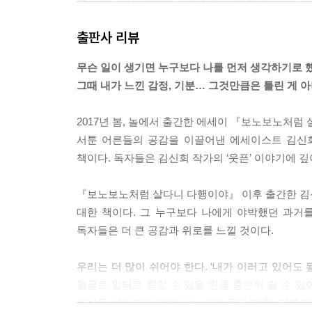
렇지 않다. 내 이름은 내가 직접 지을 수 있다. 그
같아 마음이 조금 넉넉해진다. ---「내가 지은 내 
출판사 리뷰
많은 사람들이 나의 나이를, 결혼 적령기를, 임신
무슨 일이 생기면 누구보다 나를 먼저 생각하기로 했
했다. 때로는 웃음이나 심드렁한 말투, 발끈하는 표정
그때 내가 느낀 감정, 기분… 그것만큼은 틀린 게 
지금 여러분 곁에 있는 수많은 싱글 여성들은 결혼
수 있는 사람들이다. 결혼이나 나이 말고도 생각할
2017년 봄, 놀에서 출간한 에세이 『보노보노처
다양한 질문에도 잘만 대답해낼 사람들이다. ---
서툰 어른들의 공감을 이끌어낸 에세이스트 김신
책이다. 독자들은 김신회 작가의 ‘웃픈’ 이야기에 
매일 거울을 보며 이야기하고, 나를 쓰다듬으며 ‘나
단한 걸 이루지 않아도 쓸모 있는 사람이며, 앞으로
『보노보노처럼 살다니 다행이야』 이후 출간한 김신
고 나서야 발견한 것들이다. 나를 끊임없이 비교하게
대한 책이다. 그 누구보다 나에게 야박했던 과거
해서 그런 게 아니다. 대부분의 사람들이 남을 의식
독자들은 더 큰 공감과 위로를 느낄 것이다.
---「나를 사랑하는 것에 대하여」중에서
우리는 더 많이 쉬어야 한다. ‘내가 이러고 있어도
얼굴로 일터로 향할 수 있을 만큼 충분히 쉴 수 있
세상을 살아가기 위해서는 나의 몸과 마음, 기분과 