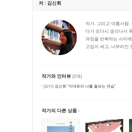
저 :
김신회
작가. 그리고 여름사람.
다가 또다시 생각나서 푹
과정을 반복하는 사이에
고집이 세고, 너부리인 
작가와 인터뷰
(2개)
[읽다]
김신회 “이대로의 나를 돌보는 연습”
작가의 다른 상품