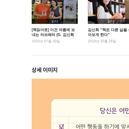
영어 공부를 시작했습니다 │ 간접화법의 늪 │ 에세
좋아하지 않아도 괜찮아 │ 여기 온 거 후회 안 해요 
읽다
읽다
Epilogue 작지만 확실한 희망사항
[책읽아웃] 이건 여름에 보
김신회 “책은 다른 삶을 
내는 러브레터 (G. 김신회
아보게 한다”
작가)
2020년 07월 30일
2018년 10월 16일
상세 이미지