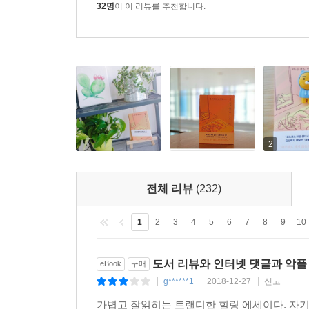
32명
이 이 리뷰를 추천합니다.
2
전체 리뷰
(232)
1
2
3
4
5
6
7
8
9
10
도서 리뷰와 인터넷 댓글과 악플
eBook
구매
g******1
2018-12-27
신고
|
|
|
가볍고 잘읽히는 트랜디한 힐링 에세이다. 자