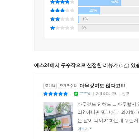
46%
이 이야기들이 ‘이 사람도 이러고 사는구나’를 넘
23%
아무렇지 않기를 바란다. 그럼으로 인해 각자가 세상
1%
0%
예스24에서 우수작으로 선정한 리뷰가
(1건)
있습
아무렇지도 않다고!!!
종이책
주간우수작
t*****d
2018-09-29
신고
|
|
|
아무것도 안해도.... 아무렇지
리? 아니면 믿고싶고 의지하고
는 날이 되어야 하는데 쉬는게
더보기