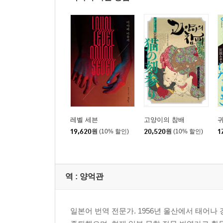
레벨 세븐
고양이의 참배
19,620
원
(10% 할인)
20,520
원
(10% 할인)
1
역 :
양억관
일본어 번역 전문가. 1956년 울산에서 태어