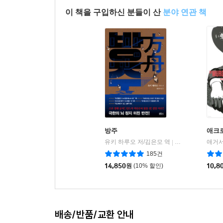
이 책을 구입하신 분들이 산
분야 연관 책
방주
애크
유키 하루오 저/김은모 역
블루홀6
|
185건
14,850
원
(10% 할인)
10,8
배송/반품/교환 안내