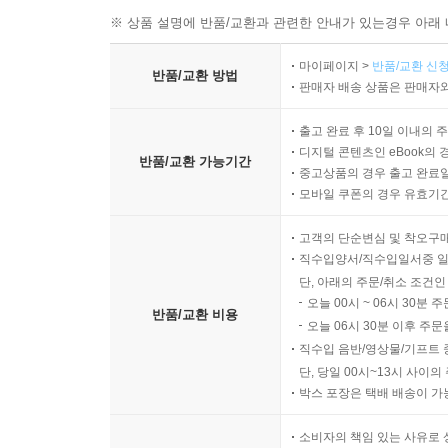
※ 상품 설명에 반품/교환과 관련한 안내가 있는경우 아래 
마이페이지 >
반품/교환 신청
반품/교환 방법
판매자 배송 상품은 판매자와
출고 완료 후 10일 이내의 
디지털 콘텐츠인 eBook의 
반품/교환 가능기간
중고상품의 경우 출고 완료일
모바일 쿠폰의 경우 유효기간(
고객의 단순변심 및 착오구
직수입양서/직수입일서중 일
단, 아래의 주문/취소 조건인
오늘 00시 ~ 06시 30분 
반품/교환 비용
오늘 06시 30분 이후 주문
직수입 음반/영상물/기프트 
단, 당일 00시~13시 사이
박스 포장은 택배 배송이 가
소비자의 책임 있는 사유로 