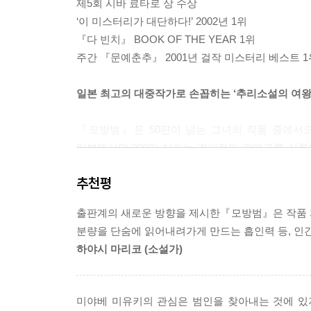
제5회 시바 료타로 상 수상
‘이 미스터리가 대단하다!’ 2002년 1위
『다 빈치』 BOOK OF THE YEAR 1위
주간 『문예춘추』 2001년 걸작 미스터리 베스트 1
일본 최고의 대중작가로 손꼽히는 ‘추리소설의 여왕’
『모방범』은 50편이 넘는 그녀의 작품 중에서도
일본에서만 300만 부라는 경이적인 판매고를 기록
2011년 알라딘 선정 지난 10년을 빛낸 장르
추천평
걸작이라 할 수 있다.
출판계의 새로운 방향을 제시한『모방범』은 작품 
사상 유례없는 공개 연속살인사건의 개막. 범인의 
분량을 단숨에 읽어내려가게 만드는 흡인력 등, 인
하야시 마리코 (소설가)
공원의 쓰레기통에서 버려진 여자의 오른팔과 핸
전화로 농락한다. 스스로의 범죄를 공개적으로 자
목적은 과연 무엇인가?
미야베 미유키의 관심은 범인을 찾아내는 것에 있