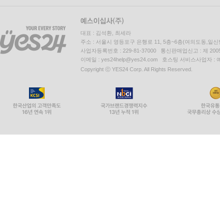
대표 : 김석환, 최세라
주소 : 서울시 영등포구 은행로 11, 5층~6층(여의도동,일신
사업자등록번호 : 229-81-37000 통신판매업신고 : 제 200
이메일 : yes24help@yes24.com 호스팅 서비스사업자 :
Copyright ⓒ YES24 Corp. All Rights Reserved.