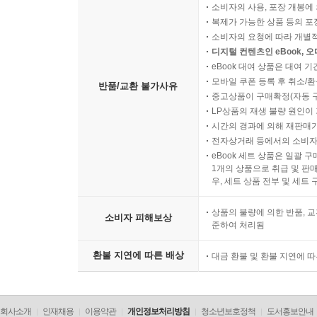
소비자의 사용, 포장 개봉에 
복제가 가능한 상품 등의 포장을 
소비자의 요청에 따라 개별
디지털 컨텐츠인 eBook, 
eBook 대여 상품은 대여 기
모바일 쿠폰 등록 후 취소/환
반품/교환 불가사유
중고상품이 구매확정(자동 
LP상품의 재생 불량 원인이 기
시간의 경과에 의해 재판매가
전자상거래 등에서의 소비자
eBook 세트 상품은 일괄 
1개의 상품으로 취급 및 판매
우, 세트 상품 전부 및 세트
상품의 불량에 의한 반품, 교
소비자 피해보상
준하여 처리됨
환불 지연에 따른 배상
대금 환불 및 환불 지연에 
회사소개
인재채용
이용약관
개인정보처리방침
청소년보호정책
도서홍보안내