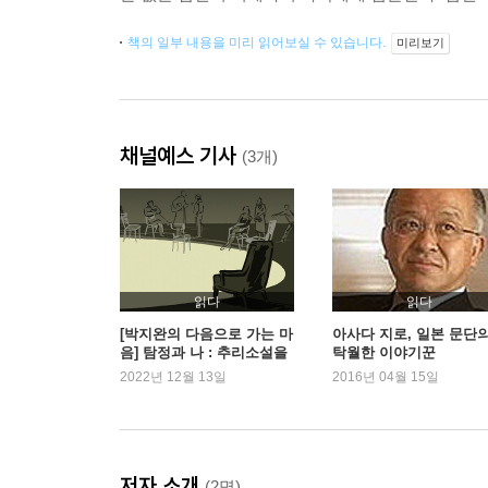
책의 일부 내용을 미리 읽어보실 수 있습니다.
미리보기
채널예스 기사
(3개)
읽다
읽다
[박지완의 다음으로 가는 마
아사다 지로, 일본 문단
음] 탐정과 나 : 추리소설을
탁월한 이야기꾼
읽는 마음
2022년 12월 13일
2016년 04월 15일
저자 소개
(2명)