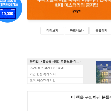
미리보기
파트너샵
공유하기
뮤지컬 〈휴남동 서점〉X 황보름 작가 북토크
2026 젊은 작가 1위 : 청예
기간 한정 특가 도서
오직, 예스24에서만
이 책을 구입하신 분