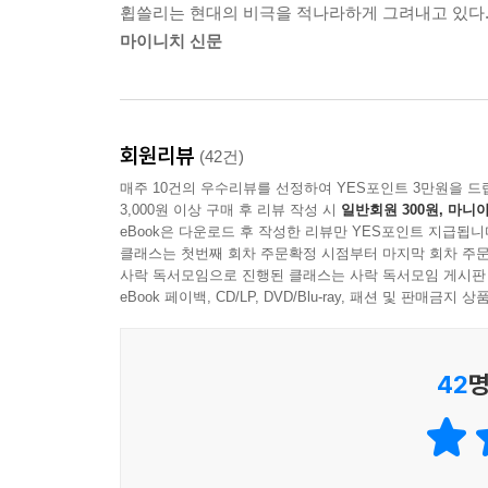
휩쓸리는 현대의 비극을 적나라하게 그려내고 있다
미야베 미유키는 범죄를 둘러싼 사회적인 문제를 
마이니치 신문
또 다른, 돈이나 원한과는 무관한 ‘이유 없는 범죄
방송을 통해 자신의 범죄를 공개하고 매스컴의 대
접점은 발견되지 않는다. 평범하게 살아가던 사람이
있고, 피해자의 가족이, 이웃이, 목격자가 될 수
회원리뷰
(42건)
범죄극에 참여하고 있다. 실마리가 보이지 않는 사건
매주 10건의 우수리뷰를 선정하여 YES포인트 3만원을 드
3,000원 이상 구매 후 리뷰 작성 시
일반회원 300원, 마니아
살인자와 피해자, 그들만이 알고 있을 진실의 심연
eBook은 다운로드 후 작성한 리뷰만 YES포인트 지급됩니
클래스는 첫번째 회차 주문확정 시점부터 마지막 회차 주문
사락 독서모임으로 진행된 클래스는 사락 독서모임 게시판
진실을 알고 있는 두 사람은 죽어버렸다. 그들의 자
eBook 페이백, CD/LP, DVD/Blu-ray, 패션 및 판매금
지목한다. 그러나 진실은 아직 밝혀지지 않았다. 누가
미야베 미유키의 관심은 범인을 찾아내는 데 있지 
42
명
있다. 살인사건이 발생하고, 얼굴 없는 범인이 피
이야기가 전개되는 것은 『모방범』 전체의 한 
사건으로 급작스런 전환을 맞이하고, 수사가 급진
그러나 이것 또한 사건의 전모가 아니다. 제1부