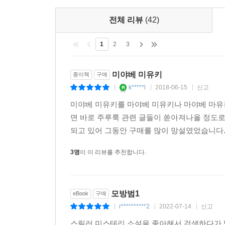
『모방범』에 쏟아진 찬사
전체 리뷰
(42)
미야베 미유키의 관심은 범인을 찾아내는 것에 있
1
2
3
휩쓸리는 현대의 비극을 적나라하게 그려내고 있다.
심약하다면 책을 펴지 마라. 이 작품은 인간의 추악
손에서 책을 놓을 수가 없다. 범인의 진실이 밝혀지는
미야베 미유키
종이책
구매
것이다. _YES24 독자 보리
k*****l
2018-06-15
신고
|
|
|
미야베 미유키를 마야베 미유키나 마야베 마유
면 바로 주루룩 관련 글들이 쏟아져나올 정도
되고 있어 그동안 구매를 많이 망설였었습니다. 
3명
이 이 리뷰를 추천합니다.
모방범1
eBook
구매
r**********2
2022-07-14
신고
|
|
|
스릴러 미스테리 소설을 좋아해서 검색하다가 