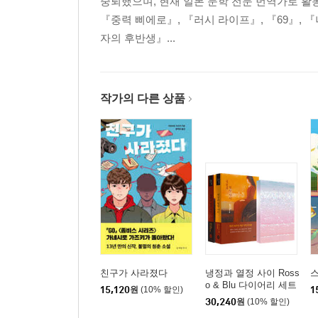
중퇴했으며, 현재 일본 문학 전문 번역가로 활동
『중력 삐에로』, 『러시 라이프』, 『69』, 
자의 후반생』...
작가의 다른 상품
친구가 사라졌다
냉정과 열정 사이 Ross
o & Blu 다이어리 세트
15,120
원
(10% 할인)
1
30,240
원
(10% 할인)