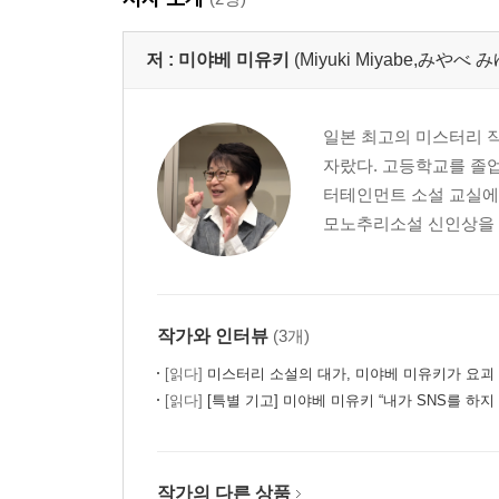
저 :
미야베 미유키
(Miyuki Miyabe,みや
일본 최고의 미스터리 작가
자랐다. 고등학교를 졸업
터테인먼트 소설 교실에서
모노추리소설 신인상을 수
작가와 인터뷰
(3개)
[읽다]
미스터리 소설의 대가, 미야베 미유키가 요괴
[읽다]
[특별 기고] 미야베 미유키 “내가 SNS를 하지
작가의 다른 상품