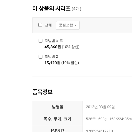
이 상품의 시리즈
(4개)
품절포함
전체
모방범 세트
45,360
원
(10% 할인)
모방범 2
15,120
원
(10% 할인)
품목정보
발행일
2012년 03월 09일
쪽수, 무게, 크기
528쪽 | 693g | 153*224*35
ISBN13
9788954617710