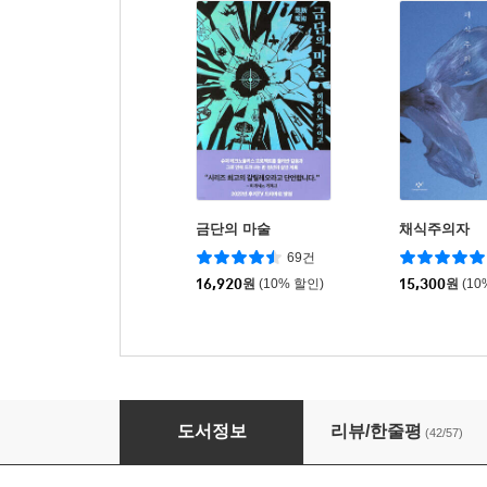
금단의 마술
채식주의자
69건
16,920
원
(10% 할인)
15,300
원
(10
모방범 1
도서정보
리뷰/한줄평
(42/57)