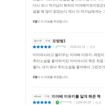
다시 보니 작가님이 화차의 미야베미유키였군요
설을 꽤 많이 읽었는디 역시 이 작가님에게는 그
2명
이 이 리뷰를 추천합니다.
모방범1
종이책
구매
s******0
2018-03-14
신고
|
|
|
미미여사라고 불리우는 미야베 미유키. 애칭이 
추리소설을 좋아하지만 미미여사의 책은 처음 
좋다. 내가 워낙 추리소설을 좋아해서 그런건가.
2명
이 이 리뷰를 추천합니다.
미야베 미유키를 알게 해준 책
eBook
구매
d*******9
2026-04-29
신고
|
|
|