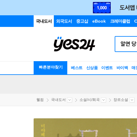
국내도서
외국도서
중고샵
eBook
크레마클럽
C
빠른분야찾기
베스트
신상품
이벤트
바이백
매
웰컴
국내도서
소설/시/희곡
장르소설