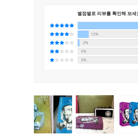
맞이한다. 독자들은 언제 무슨 일이 어떻게 일어났
별점별로 리뷰를 확인해 보세
미유키의 흡인력은 거기에 있다.
그리고 남겨진 사람들은 살아간다
12%
2%
진범 X는 아직 살아 있다? 새로운 주장에 매스컴
0%
있다. 곳곳에 보이지 않는 미세한 유리조각처럼 흩
0%
돌아오지 않는다.
미야베 미유키의 소설을 이끌어가는 동력은 등장인
사건에 연관된 것은 경찰과 범인뿐이 아니다. 피해
있는 각각의 사연과 그들의 감정을 섬세하게 그려내
피해자의 가족은 돌이킬 수 없는 상실감과 분노와 
용의자의 가족들도 사람들의 시선을 견디지 못해 
바라보고, 서로에게 상처를 주고, 서로에게 어깨를
『모방범』을 단순한 추리소설이 아닌 한 편의 장대