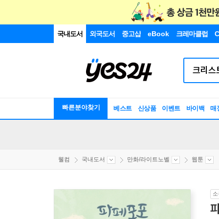
국내도서
외국도서
중고샵
eBook
크레마클럽
C
빠른분야찾기
베스트
신상품
이벤트
바이백
매
웰컴
국내도서
만화/라이트노벨
웹툰
소