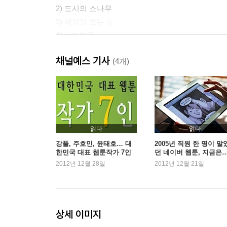
2) 도시의 소나무
3) 세상을 보는 눈
4) 비눗방울
5) 다이어트
채널예스 기사
(4개)
3. 행복이 기다리고 있어
1) 어느 역사의 미화원 아저씨
2) 세탁소
3) 위치
4) 과자를 먹는 방법
읽다
읽다
5) 최고의 연주회
강풀, 주호민, 윤태호… 대
2005년 직원 한 명이 맡
한민국 대표 웹툰작가 7인
던 네이버 웹툰, 지금은
을 소개합니다
2012년 12월 28일
2012년 12월 21일
4. 여기서 멈출 수는 없잖아
1) 사랑한다는 것은
2) 동백나무
3) 불혹의 나이
상세 이미지
4) 과장된 공포