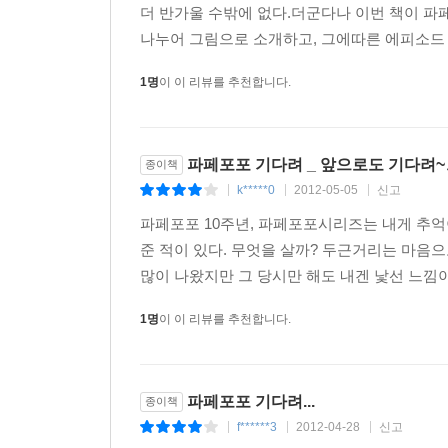
더 반가울 수밖에 없다.더군다나 이번 책이 파페포
나누어 그림으로 소개하고, 그에따른 에피소드 글이 
1명
이 이 리뷰를 추천합니다.
파페포포 기다려 _ 앞으로도 기다려~
종이책
k*****0
2012-05-05
신고
|
|
|
파페포포 10주년, 파페포포시리즈는 내게 추억
준 적이 있다. 무엇을 살까? 두근거리는 마음으
많이 나왔지만 그 당시만 해도 내겐 낯선 느낌이
1명
이 이 리뷰를 추천합니다.
파페포포 기다려...
종이책
f******3
2012-04-28
신고
|
|
|