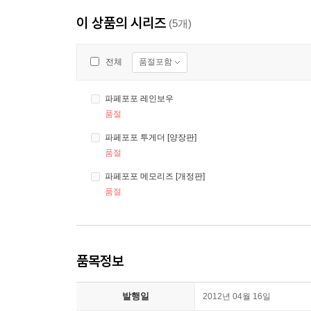
이 상품의 시리즈
(5개)
품절포함
전체
파페포포 레인보우
품절
파페포포 투게더 [양장판]
품절
파페포포 메모리즈 [개정판]
품절
품목정보
발행일
2012년 04월 16일