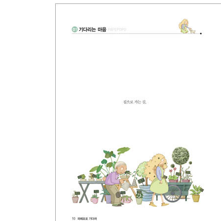
5) 누나의 분유
5. 기다려……
1) 두 개의 보따리
2) 기회
3) 시지프스
4) 고비와 장님새우
5) 그리고 삶은 계속된다
6. Toy Essay
1) 내가 태어난 이유
2) 마지막 만찬
3) 인생의 한 페이지에 찍힌 점 하나
4) 아들에게
5) 가장 아름다운 색깔
6) 유리창과 벽돌