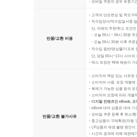
모바일 쿠폰의 경우 유효기간(
고객의 단순변심 및 착오구
직수입양서/직수입일서중 일
단, 아래의 주문/취소 조건인
오늘 00시 ~ 06시 30분 
반품/교환 비용
오늘 06시 30분 이후 주문
직수입 음반/영상물/기프트 
단, 당일 00시~13시 사이
박스 포장은 택배 배송이 가
소비자의 책임 있는 사유로 
소비자의 사용, 포장 개봉에 
복제가 가능한 상품 등의 포장을 
소비자의 요청에 따라 개별
디지털 컨텐츠인 eBook, 
eBook 대여 상품은 대여 기
모바일 쿠폰 등록 후 취소/환
반품/교환 불가사유
중고상품이 구매확정(자동 
LP상품의 재생 불량 원인이 기
시간의 경과에 의해 재판매가