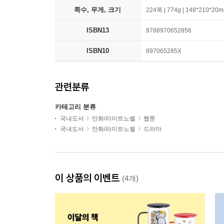
쪽수, 무게, 크기
224쪽 | 774g | 148*210*20
ISBN13
9788970652856
ISBN10
897065285X
관련분류
카테고리 분류
국내도서
만화/라이트노벨
웹툰
국내도서
만화/라이트노벨
드라마
이 상품의 이벤트
(4개)