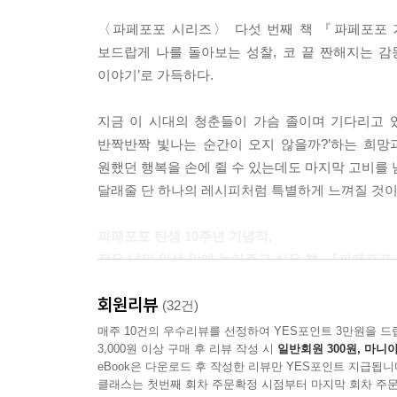
〈파페포포 시리즈〉 다섯 번째 책 『파페포포 기
보드랍게 나를 돌아보는 성찰, 코 끝 짠해지는 감
이야기’로 가득하다.
지금 이 시대의 청춘들이 가슴 졸이며 기다리고 
반짝반짝 빛나는 순간이 오지 않을까?’하는 희망
원했던 행복을 손에 쥘 수 있는데도 마지막 고비를 
달래줄 단 하나의 레시피처럼 특별하게 느껴질 것이
파페포포 탄생 10주년 기념작,
젊은 날의 인생 앞에 놓아주고 싶은 책, 『파페포포
회원리뷰
2002년 가을 『파페포포 메모리즈』로 첫 선을 
(32건)
(2006)』, 『파페포포 레인보우(2009)』로 이어지
매주 10건의 우수리뷰를 선정하여 YES포인트 3만원을 드
3,000원 이상 구매 후 리뷰 작성 시
일반회원 300원, 마니아
eBook은 다운로드 후 작성한 리뷰만 YES포인트 지급됩니
우리나라 출판계에서 맨 처음 ‘카툰에세이’라는 
클래스는 첫번째 회차 주문확정 시점부터 마지막 회차 주문