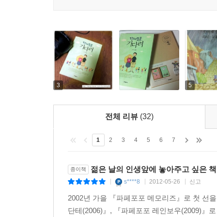
3
5
전체 리뷰
(32)
1
2
3
4
5
6
7
젊은 날의 인생앞에 놓아주고 싶은 책
종이책
s****8
2012-05-26
신고
|
|
|
2002년 가을 『파페포포 메모리즈』로 첫 선을
단테(2006)』, 『파페포포 레인보우(2009)