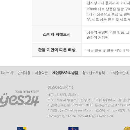
전자상거래 등에서의 소비자
eBook 세트 상품은 일괄 
1개의 상품으로 취급 및 판매
우, 세트 상품 전부 및 세트
상품의 불량에 의한 반품, 교
소비자 피해보상
준하여 처리됨
환불 지연에 따른 배상
대금 환불 및 환불 지연에 
회사소개
인재채용
이용약관
개인정보처리방침
청소년보호정책
도서홍보안내
대표 : 김석환, 최세라
주소 : 서울시 영등포구 은행로 11, 5층~6층(여의도동,일신
사업자등록번호 : 229-81-37000 통신판매업신고 : 제 200
이메일 : yes24help@yes24.com 호스팅 서비스사업자 :
Copyright ⓒ YES24 Corp. All Rights Reserved.