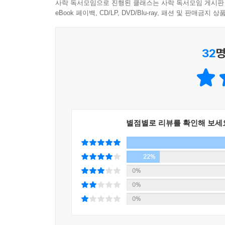
베스트셀러로, 일본 ?중국 ?대만 ?동남아 등 
사락 독서모임으로 진행된 클래스는 사락 독서모임 게시판
젊은이들에게 위로와 응원을 건네며 꾸준히 독자들
eBook 페이백, CD/LP, DVD/Blu-ray, 패션 및 판매금
파페포포는 ‘추억’이다. 잊고 사는 것들에 대한 
32
명
아끼고 배려하는 마음이 행복의 시작임을 말해주는.
같은…….
그리고 파페포포는 ‘희망’이다. 평범한 사람들에게
사람만큼 반가운 이는 없을 것이다. 파페포포는 독
한결같은 마음으로 독자들의 곁을 지켜왔다.
별점별로 리뷰를 확인해 보세
지난 10년 동안 그러했듯이 『파페포포 기다려』는
모든 평범한 사람들에게 희망이 있다고 서로를 다독
22%
0%
0%
0%