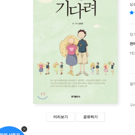
심
정
판
Y
결
구
미리보기
공유하기