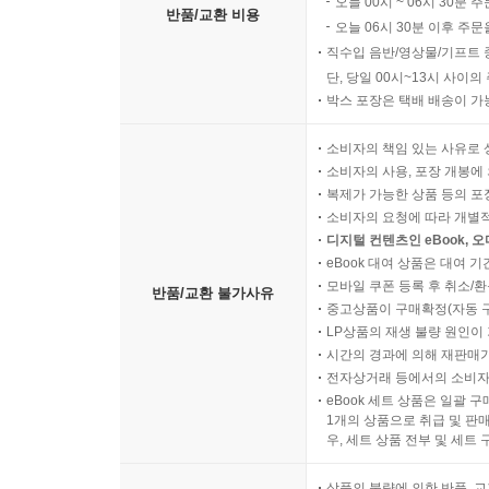
오늘 00시 ~ 06시 30분 
반품/교환 비용
오늘 06시 30분 이후 주문
직수입 음반/영상물/기프트 
단, 당일 00시~13시 사이
박스 포장은 택배 배송이 가
소비자의 책임 있는 사유로 
소비자의 사용, 포장 개봉에 
복제가 가능한 상품 등의 포장을 
소비자의 요청에 따라 개별
디지털 컨텐츠인 eBook, 
eBook 대여 상품은 대여 기
모바일 쿠폰 등록 후 취소/환
반품/교환 불가사유
중고상품이 구매확정(자동 
LP상품의 재생 불량 원인이 기
시간의 경과에 의해 재판매가
전자상거래 등에서의 소비자
eBook 세트 상품은 일괄 
1개의 상품으로 취급 및 판매
우, 세트 상품 전부 및 세트
상품의 불량에 의한 반품, 교