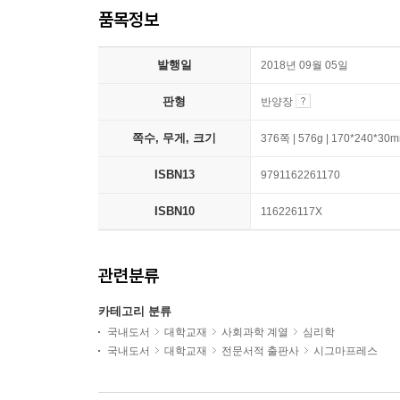
품목정보
발행일
2018년 09월 05일
판형
반양장
쪽수, 무게, 크기
376쪽 | 576g | 170*240*30
ISBN13
9791162261170
ISBN10
116226117X
관련분류
카테고리 분류
국내도서
대학교재
사회과학 계열
심리학
국내도서
대학교재
전문서적 출판사
시그마프레스