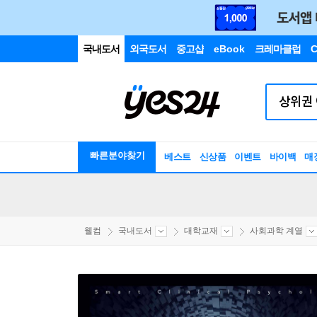
국내도서
외국도서
중고샵
eBook
크레마클럽
C
빠른분야찾기
베스트
신상품
이벤트
바이백
매
웰컴
국내도서
대학교재
사회과학 계열